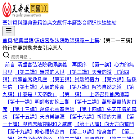
聖訓資料
經典書籍
首席文獻
行事曆
影音頻道
快速連結
首頁
/
經典書籍
/
清虛宮弘法院教師講義－上集
/
【第二一三講】
修行是要到動處去引渡原人
前言
清虛宮弘法院教師講義 再版序
【第一講】心力的無
限界
【第二講】無常的人世
【第三講】天帝的道
【第四
講】齊隨首席救凡塵
【第五講】試驗領悟力
【第六講】破迷
生信
【第七講】人類的使命
【第八講】解答自然之道
【第
九講】什麼是「天帝教」
【第十講】 上帝召見首席師尊
【第十一講】明師救劫挽三期
【第十二講】萬聖萬靈皆助首
席
【第十三講】萬億心靈奉明師
【第十四講】先天正氣的感
應
【第十五講】天真樂無涯
【第十六講】祈禱的力量
【第
十七講】與首席師尊親和之感應
【第十八講】向大方向奮鬥
【第十九講】修心悟道為真
【第二０講】捨身奮鬥
【第二