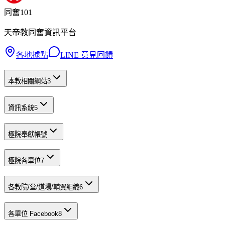
同奮101
天帝教同奮資訊平台
各地據點
LINE 意見回饋
本教相關網站
3
資訊系統
5
極院奉獻帳號
極院各單位
7
各教院/堂/道場/輔翼組織
6
各單位 Facebook
8