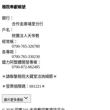
極院奉獻帳號
銀行
：
合作金庫埔里分行
戶名
：
財團法人天帝教
經常帳
：
0700-765-326780
各專款
：
0700-765-330230
鐳力阿整體開發專案
：
0700-872-062485
＊請聯繫極院大藏室洽詢細節＊
＊發票捐贈碼：691221＊
顯示更多連結
© 2026 同奮101 天帝教同奮資訊平台
天人研究總院