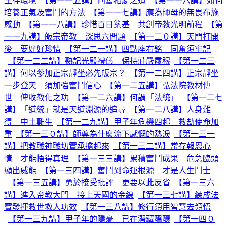
生存環境
【第一一五講】同奮相處之道
【第一一六講】如何
培養正氣及奮鬥的方法
【第一一七講】應為師母的無畏布施
感動
【第一一八講】珍惜百日築基 共創帝教光明前程
【第
一一九講】皈宗帝教 深思六問題
【第一二０講】天門打開
後 要好好珍惜
【第一二一講】四點座右銘 同奮須牢記
【第一二二講】熟記光殿禮儀 保持莊嚴肅穆
【第一二三
講】何以參加正宗靜坐必先皈宗？
【第一二四講】正宗靜坐
一步登天 須加強奮鬥信心
【第一二五講】弘法院教材傳
世 俾收教化之功
【第一二六講】何謂「法統」
【第一二七
講】「道統」就是天道淵源的追尋
【第一二八講】人身難
得 中土難生
【第一二九講】甲子年危機四起 救劫使命加
重
【第一三０講】師尊為什麼流下感慨的熱淚
【第一三一
講】把教職神職切實承擔起來
【第一三二講】常存報恩心
情 才能悟得真理
【第一三三講】累積奮鬥成果 危急臨頭
顯出威能
【第一三四講】奮鬥到命運根源 才是人生鬥士
【第一三五講】勇於接受批評 更要以此反省
【第一三六
講】進入帝教大門 接上天國的金線
【第一三七講】練成法
寶發揮救世救人功效
【第一三八講】修行須用智慧去領悟
【第一三九講】甲子年的隱憂 已在潛藏醞釀
【第一四０