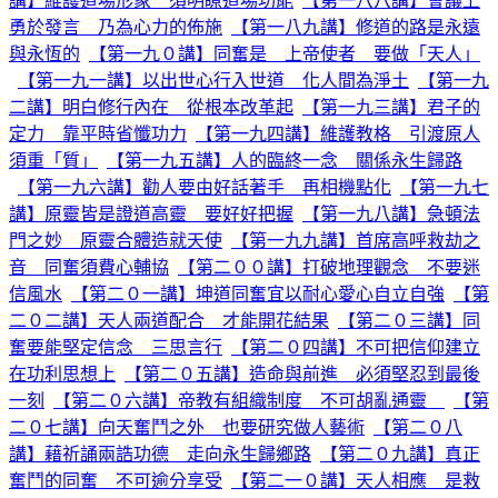
講】維護道場形象 須明瞭道場功能
【第一八八講】會議上
勇於發言 乃為心力的佈施
【第一八九講】修道的路是永遠
與永恆的
【第一九０講】同奮是 上帝使者 要做「天人」
【第一九一講】以出世心行入世道 化人間為淨土
【第一九
二講】明白修行內在 從根本改革起
【第一九三講】君子的
定力 靠平時省懺功力
【第一九四講】維護教格 引渡原人
須重「質」
【第一九五講】人的臨終一念 關係永生歸路
【第一九六講】勸人要由好話著手 再相機點化
【第一九七
講】原靈皆是證道高靈 要好好把握
【第一九八講】急頓法
門之妙 原靈合體造就天使
【第一九九講】首席高呼救劫之
音 同奮須費心輔協
【第二００講】打破地理觀念 不要迷
信風水
【第二０一講】坤道同奮宜以耐心愛心自立自強
【第
二０二講】天人兩道配合 才能開花結果
【第二０三講】同
奮要能堅定信念 三思言行
【第二０四講】不可把信仰建立
在功利思想上
【第二０五講】造命與前進 必須堅忍到最後
一刻
【第二０六講】帝教有組織制度 不可胡亂通靈
【第
二０七講】向天奮鬥之外 也要研究做人藝術
【第二０八
講】藉祈誦兩誥功德 走向永生歸鄉路
【第二０九講】真正
奮鬥的同奮 不可逾分享受
【第二一０講】天人相應 是救