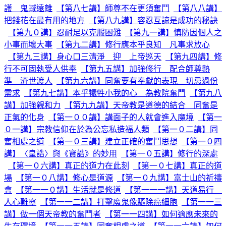
護 鬼蜮遠離
【第八七講】師尊不在更須奮鬥
【第八八講】
把錢花在最有用的地方
【第八九講】容忍互諒是成功的秘訣
【第九０講】忍耐足以克服困難
【第九一講】慎防因個人之
小事而壞大事
【第九二講】修行應本乎良知 凡事求放心
【第九三講】身心口三清淨 迎 上帝巡天
【第九四講】修
行不可固執受人供奉
【第九五講】加強修行 配合師尊熱
準 濟世渡人
【第九六講】同奮要有奉獻的表現 切忌過份
需求
【第九七講】本乎犧牲小我的心 為教院奮鬥
【第九八
講】加強親和力
【第九九講】天帝教是道德的結合 同奮是
正氣的化身
【第一００講】講面子的人就會進入魔境
【第一
０一講】宗教信仰在於為公忘私造福人類
【第一０二講】同
奮相處之道
【第一０三講】建立正確的奮鬥思想
【第一０四
講】〈皇誥〉與《寶誥》的妙用
【第一０五講】修行的深處
【第一０六講】真正的道力在此刻
【第一０七講】真正的道
場
【第一０八講】修心是道源
【第一０九講】富士山的祈禱
會
【第一一０講】生活就是修道
【第一一一講】天道易行
人心難寧
【第一一二講】打擊魔鬼像驅除癌細胞
【第一一三
講】做一個天帝教的奮鬥者
【第一一四講】如何適應未來的