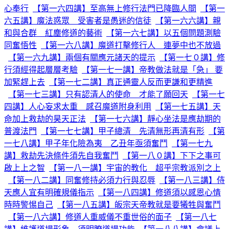
心奉行
【第一六四講】至高無上修行法門已降臨人間
【第一
六五講】魔法惑眾 受害者是愚迷的信徒
【第一六六講】親
和與合群 紅塵修道的藝術
【第一六七講】以五個問題測驗
同奮悟性
【第一六八講】魔道打擊修行人 連夢中也不放過
【第一六九講】兩個有關應元諸天的提示
【第一七０講】修
行須經得起層層考驗
【第一七一講】帝教做法就是「急」 要
加緊趕上去
【第一七二講】真正通靈人反而更謙和更精進
【第一七三講】只有認清人的使命 才能了願回天
【第一七
四講】人心妄求太重 感召魔道附身利用
【第一七五講】天
命加上救劫的昊天正法
【第一七六講】靜心坐法是應劫期的
普渡法門
【第一七七講】甲子總清 先清無形再清有形
【第
一七八講】甲子年化險為夷 乙丑年亟須奮鬥
【第一七九
講】救劫先決條件須先自我奮鬥
【第一八０講】下下之事可
啟上上之智
【第一八一講】宇宙的教化 超乎宗教派別之上
【第一八二講】同奮修持必須力行與忍辱
【第一八三講】侍
天應人宜有明確規儀指示
【第一八四講】修道須以感恩心情
時時警惕自己
【第一八五講】皈宗天帝教就是要犧牲與奮鬥
【第一八六講】修道人重威儀不重世俗的面子
【第一八七