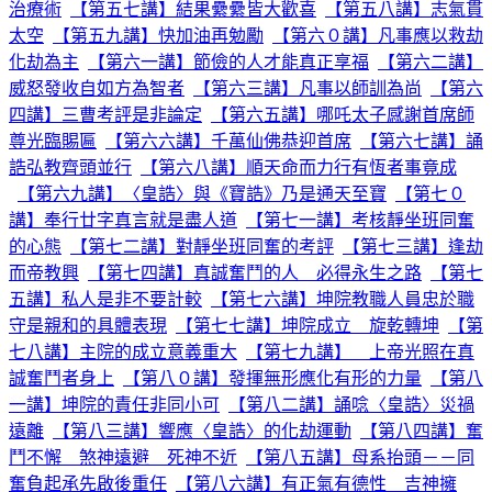
治療術
【第五七講】結果纍纍皆大歡喜
【第五八講】志氣貫
太空
【第五九講】快加油再勉勵
【第六０講】凡事應以救劫
化劫為主
【第六一講】節儉的人才能真正享福
【第六二講】
威怒發收自如方為智者
【第六三講】凡事以師訓為尚
【第六
四講】三曹考評是非論定
【第六五講】哪吒太子感謝首席師
尊光臨賜匾
【第六六講】千萬仙佛恭迎首席
【第六七講】誦
誥弘教齊頭並行
【第六八講】順天命而力行有恆者事竟成
【第六九講】〈皇誥〉與《寶誥》乃是通天至寶
【第七０
講】奉行廿字真言就是盡人道
【第七一講】考核靜坐班同奮
的心態
【第七二講】對靜坐班同奮的考評
【第七三講】逢劫
而帝教興
【第七四講】真誠奮鬥的人 必得永生之路
【第七
五講】私人是非不要計較
【第七六講】坤院教職人員忠於職
守是親和的具體表現
【第七七講】坤院成立 旋乾轉坤
【第
七八講】主院的成立意義重大
【第七九講】 上帝光照在真
誠奮鬥者身上
【第八０講】發揮無形應化有形的力量
【第八
一講】坤院的責任非同小可
【第八二講】誦唸〈皇誥〉災禍
遠離
【第八三講】響應〈皇誥〉的化劫運動
【第八四講】奮
鬥不懈 煞神遠避 死神不近
【第八五講】母系抬頭－－同
奮負起承先啟後重任
【第八六講】有正氣有德性 吉神擁