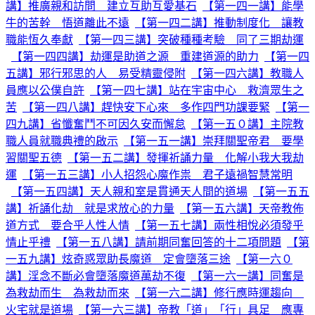
講】推廣親和訪問 建立互助互愛基石
【第一四一講】能學
牛的苦幹 悟道離此不遠
【第一四二講】推動制度化 讓教
職能恆久奉獻
【第一四三講】突破種種考驗 同了三期劫運
【第一四四講】劫運是助道之源 重建道源的助力
【第一四
五講】邪行邪思的人 易受精靈侵附
【第一四六講】教職人
員應以公僕自許
【第一四七講】站在宇宙中心 救濟眾生之
苦
【第一四八講】趕快安下心來 多作四門功課要緊
【第一
四九講】省懺奮鬥不可因久安而懈怠
【第一五０講】主院教
職人員就職典禮的啟示
【第一五一講】崇拜關聖帝君 要學
習關聖五德
【第一五二講】發揮祈誦力量 化解小我大我劫
運
【第一五三講】小人招怨心魔作祟 君子遠禍智慧常明
【第一五四講】天人親和室是貫通天人間的道場
【第一五五
講】祈誦化劫 就是求放心的力量
【第一五六講】天帝教佈
道方式 要合乎人性人情
【第一五七講】兩性相悅必須發乎
情止乎禮
【第一五八講】請前期同奮回答的十二項問題
【第
一五九講】炫奇惑眾助長魔道 定會墮落三途
【第一六０
講】淫念不斷必會墮落魔道萬劫不復
【第一六一講】同奮是
為救劫而生 為救劫而來
【第一六二講】修行應時運趨向
火宅就是道場
【第一六三講】帝教「道」「行」具足 應專