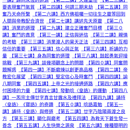
一講】歸向永恆的道源
【第二二講】天運重任
【第二三講】
要表現奮鬥氣質
【第二四講】何謂三期末劫
【第二五講】同
奮乃天命所繫
【第二六講】西方佛祖囑一切往生之靈等回到
人間與帝教配合濟世
【第二七講】講述先天原靈
【第二八
講】消業的道理
【第二九講】建立正確奮鬥目標
【第三０
講】奮鬥的真意
【第三一講】正信與迷信
【第三二講】親情
的考驗
【第三三講】消業渡人的昊天正法
【第三四講】互相
信任的重要
【第三五講】信心與正氣
【第三六講】祈誦的力
量
【第三七講】身為同奮的道理
【第三八講】鼓起勇氣迎接
挑戰
【第三九講】談幾項觀念上的問題
【第四０講】同奮問
題解惑
【第四一講】不斷磨煉以創更高品格
【第四二講】帝
教宏化展望
【第四三講】堅定信心及時奮鬥
【第四四講】諭
八期同奮
【第四五講】上帝之光的接通道路
【第四六講】應
付困境的力量
【第四七講】發動唸〈皇誥〉的運動
【第四八
講】一炁宗主傳廿字真言甘露水及禮拜法
【第四九講】誦持
〈皇誥〉《寶誥》的奇蹟
【第五０講】唸誥嘉勉
【第五一
講】誦持〈皇誥〉與修道
【第五二講】廿字乃陰陽兩渡之良
方
【第五三講】顯化與磨考
【第五四講】為救天下蒼生發一
善念
【第五五講】人生快樂之源泉
【第五六講】幾種簡明的