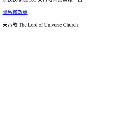
天人研究學院
隱私權政策
天人文化院
天帝教 The Lord of Universe Church
天人炁功院
天人圖書館
教史委員會
青年團
始院
台北市掌院
臺南初院
天安太和道場
天安服務預約
中華民國紅心字會