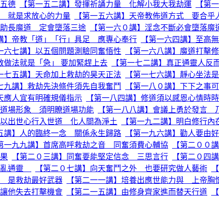
五德
【第一五二講】發揮祈誦力量 化解小我大我劫運
【第一
 就是求放心的力量
【第一五六講】天帝教佈道方式 要合乎
助長魔道 定會墮落三途
【第一六０講】淫念不斷必會墮落魔
講】帝教「道」「行」具足 應專心奉行
【第一六四講】至高無
一六七講】以五個問題測驗同奮悟性
【第一六八講】魔道打擊修
教做法就是「急」 要加緊趕上去
【第一七二講】真正通靈人反
一七五講】天命加上救劫的昊天正法
【第一七六講】靜心坐法是
七九講】救劫先決條件須先自我奮鬥
【第一八０講】下下之事可
天應人宜有明確規儀指示
【第一八四講】修道須以感恩心情時時
道場形象 須明瞭道場功能
【第一八八講】會議上勇於發言 
以出世心行入世道 化人間為淨土
【第一九二講】明白修行內
五講】人的臨終一念 關係永生歸路
【第一九六講】勸人要由好
第一九九講】首席高呼救劫之音 同奮須費心輔協
【第二００講
果
【第二０三講】同奮要能堅定信念 三思言行
【第二０四講
胡亂通靈
【第二０七講】向天奮鬥之外 也要研究做人藝術
【
 是救劫最好武器
【第二一一講】培養出應世能力與 上帝胸
讓他失去打擊機會
【第二一五講】由修身齊家進而替天行道
【