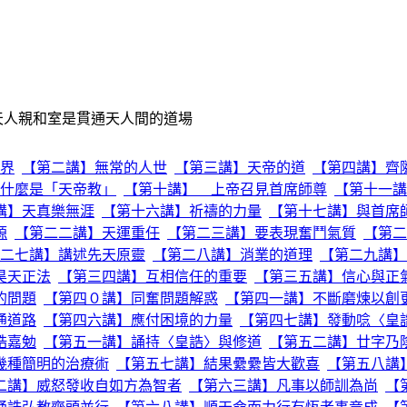
天人親和室是貫通天人間的道場
界
【第二講】無常的人世
【第三講】天帝的道
【第四講】齊
什麼是「天帝教」
【第十講】 上帝召見首席師尊
【第十一講
講】天真樂無涯
【第十六講】祈禱的力量
【第十七講】與首席
源
【第二二講】天運重任
【第二三講】要表現奮鬥氣質
【第二
二七講】講述先天原靈
【第二八講】消業的道理
【第二九講】
昊天正法
【第三四講】互相信任的重要
【第三五講】信心與正
的問題
【第四０講】同奮問題解惑
【第四一講】不斷磨煉以創
通道路
【第四六講】應付困境的力量
【第四七講】發動唸〈皇
誥嘉勉
【第五一講】誦持〈皇誥〉與修道
【第五二講】廿字乃
幾種簡明的治療術
【第五七講】結果纍纍皆大歡喜
【第五八講
二講】威怒發收自如方為智者
【第六三講】凡事以師訓為尚
【