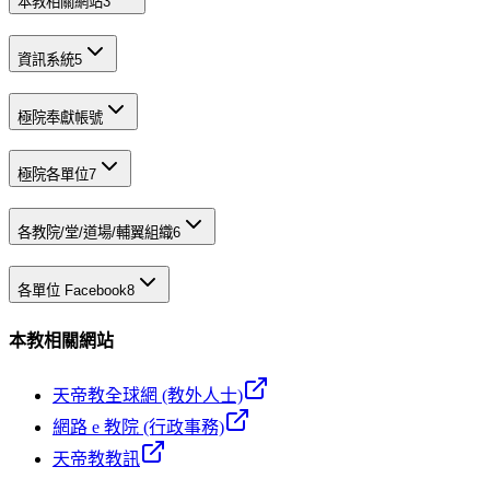
本教相關網站
3
資訊系統
5
極院奉獻帳號
極院各單位
7
各教院/堂/道場/輔翼組織
6
各單位 Facebook
8
本教相關網站
天帝教全球網 (教外人士)
網路 e 教院 (行政事務)
天帝教教訊