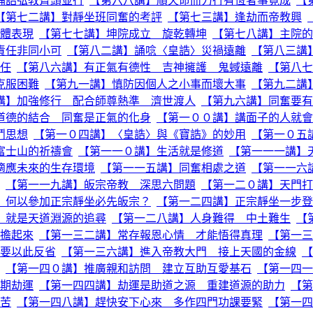
誦誥弘教齊頭並行
【第六八講】順天命而力行有恆者事竟成
【
【第七二講】對靜坐班同奮的考評
【第七三講】逢劫而帝教興
體表現
【第七七講】坤院成立 旋乾轉坤
【第七八講】主院的
責任非同小可
【第八二講】誦唸〈皇誥〉災禍遠離
【第八三講
任
【第八六講】有正氣有德性 吉神擁護 鬼蜮遠離
【第八七
克服困難
【第九一講】慎防因個人之小事而壞大事
【第九二講
講】加強修行 配合師尊熱準 濟世渡人
【第九六講】同奮要有
道德的結合 同奮是正氣的化身
【第一００講】講面子的人就會
鬥思想
【第一０四講】〈皇誥〉與《寶誥》的妙用
【第一０五
富士山的祈禱會
【第一一０講】生活就是修道
【第一一一講】
適應未來的生存環境
【第一一五講】同奮相處之道
【第一一六
【第一一九講】皈宗帝教 深思六問題
【第一二０講】天門打
】何以參加正宗靜坐必先皈宗？
【第一二四講】正宗靜坐一步登
」就是天道淵源的追尋
【第一二八講】人身難得 中土難生
【
擔起來
【第一三二講】常存報恩心情 才能悟得真理
【第一三
要以此反省
【第一三六講】進入帝教大門 接上天國的金線
【
【第一四０講】推廣親和訪問 建立互助互愛基石
【第一四一
期劫運
【第一四四講】劫運是助道之源 重建道源的助力
【第
苦
【第一四八講】趕快安下心來 多作四門功課要緊
【第一四