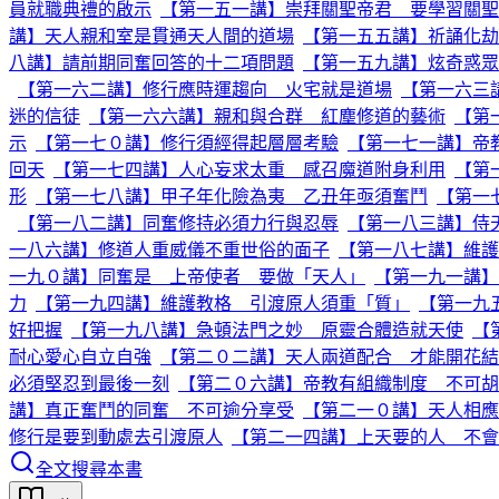
員就職典禮的啟示
【第一五一講】崇拜關聖帝君 要學習關聖
講】天人親和室是貫通天人間的道場
【第一五五講】祈誦化劫
八講】請前期同奮回答的十二項問題
【第一五九講】炫奇惑眾
【第一六二講】修行應時運趨向 火宅就是道場
【第一六三
迷的信徒
【第一六六講】親和與合群 紅塵修道的藝術
【第
示
【第一七０講】修行須經得起層層考驗
【第一七一講】帝
回天
【第一七四講】人心妄求太重 感召魔道附身利用
【第
形
【第一七八講】甲子年化險為夷 乙丑年亟須奮鬥
【第一
【第一八二講】同奮修持必須力行與忍辱
【第一八三講】侍
一八六講】修道人重威儀不重世俗的面子
【第一八七講】維護
一九０講】同奮是 上帝使者 要做「天人」
【第一九一講】
力
【第一九四講】維護教格 引渡原人須重「質」
【第一九
好把握
【第一九八講】急頓法門之妙 原靈合體造就天使
【
耐心愛心自立自強
【第二０二講】天人兩道配合 才能開花結
必須堅忍到最後一刻
【第二０六講】帝教有組織制度 不可
講】真正奮鬥的同奮 不可逾分享受
【第二一０講】天人相應
修行是要到動處去引渡原人
【第二一四講】上天要的人 不會
全文搜尋本書