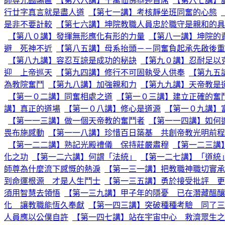
師尊光臨賜匾
【第六六講】千萬仙佛恭迎首席
【第六七講】
行廿字真言就是盡人道
【第七一講】考核靜坐班同奮的心態
是非不要計較
【第七六講】坤院教職人員忠於職守是親和的具
【第八０講】發揮無形應化有形的力量
【第八一講】坤院的
避 死神不近
【第八五講】母系抬頭－－同奮負起承先啟後重
【第八九講】容忍互諒是成功的秘訣
【第九０講】忍耐足以
迎 上帝巡天
【第九四講】修行不可固執受人供奉
【第九五
為教院奮鬥
【第九八講】加強親和力
【第九九講】天帝教是
【第一０二講】同奮相處之道
【第一０三講】建立正確的奮
講】真正的道場
【第一０八講】修心是道源
【第一０九講】
【第一一三講】做一個天帝教的奮鬥者
【第一一四講】如何
畏布施感動
【第一一八講】珍惜百日築基 共創帝教光明前程
【第一二二講】熟記光殿禮儀 保持莊嚴肅穆
【第一二三講
化之功
【第一二六講】何謂「法統」
【第一二七講】「道統
師尊為什麼流下感慨的熱淚
【第一三一講】把教職神職切實承
到命運根源 才是人生鬥士
【第一三五講】勇於接受批評 更
須用智慧去領悟
【第一三九講】甲子年的隱憂 已在潛藏醞釀
化 讓教職能恆久奉獻
【第一四三講】突破種種考驗 同了三
人員應以公僕自許
【第一四七講】站在宇宙中心 救濟眾生之