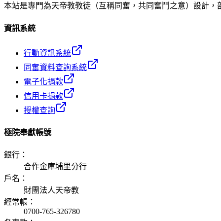
本站是專門為天帝教教徒（互稱同奮，共同奮鬥之意）設計，
資訊系統
行動資訊系統
同奮資料查詢系統
電子化捐款
信用卡捐款
授權查詢
極院奉獻帳號
銀行
：
合作金庫埔里分行
戶名
：
財團法人天帝教
經常帳
：
0700-765-326780