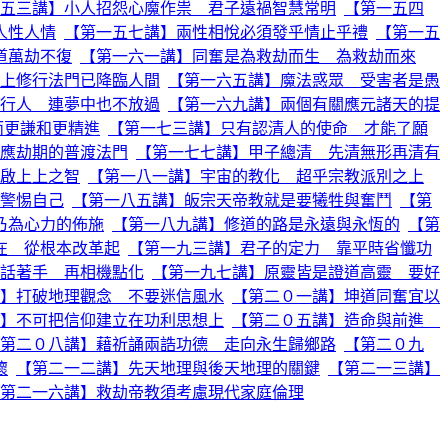
五三講】小人招怨心魔作祟 君子遠禍智慧常明
【第一五四
人性人情
【第一五七講】兩性相悅必須發乎情止乎禮
【第一五
道萬劫不復
【第一六一講】同奮是為救劫而生 為救劫而來
上修行法門已降臨人間
【第一六五講】魔法惑眾 受害者是愚
行人 連夢中也不放過
【第一六九講】兩個有關應元諸天的提
而更謙和更精進
【第一七三講】只有認清人的使命 才能了願
應劫期的普渡法門
【第一七七講】甲子總清 先清無形再清有
啟上上之智
【第一八一講】宇宙的教化 超乎宗教派別之上
警惕自己
【第一八五講】皈宗天帝教就是要犧牲與奮鬥
【第
乃為心力的佈施
【第一八九講】修道的路是永遠與永恆的
【第
在 從根本改革起
【第一九三講】君子的定力 靠平時省懺功
話著手 再相機點化
【第一九七講】原靈皆是證道高靈 要好
】打破地理觀念 不要迷信風水
【第二０一講】坤道同奮宜以
】不可把信仰建立在功利思想上
【第二０五講】造命與前進
第二０八講】藉祈誦兩誥功德 走向永生歸鄉路
【第二０九
懷
【第二一二講】先天地理與後天地理的關鍵
【第二一三講】
第二一六講】救劫帝教須考慮現代家庭倫理