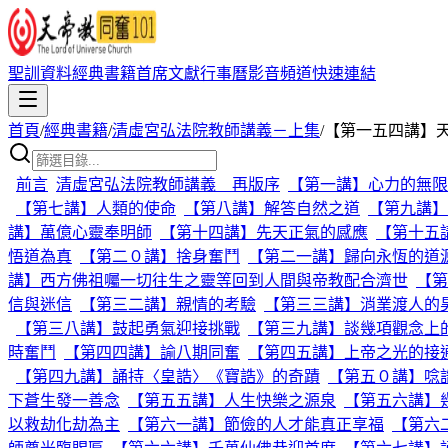
聖訓資料
經典書籍
首席文獻
行事曆
影音頻道
快速連結
首頁
/
經典書籍
/
清虛宮弘法院教師講義－上集
/
【第一五四講】
前言
清虛宮弘法院教師講義 再版序
【第一講】心力的無限
【第七講】人類的使命
【第八講】解答自然之道
【第九講】
講】萬億心靈奉明師
【第十四講】先天正氣的感應
【第十五
悟道為真
【第二０講】捨身奮鬥
【第二一講】歸向永恆的道
講】西方佛祖囑一切往生之靈等回到人間與帝教配合濟世
【第
信與迷信
【第三二講】親情的考驗
【第三三講】消業渡人的
【第三八講】鼓起勇氣迎接挑戰
【第三九講】談幾項觀念上
時奮鬥
【第四四講】諭八期同奮
【第四五講】上帝之光的接
【第四九講】誦持〈皇誥〉《寶誥》的奇蹟
【第五０講】唸
下蒼生發一善念
【第五五講】人生快樂之源泉
【第五六講】
以救劫化劫為主
【第六一講】節儉的人才能真正享福
【第六