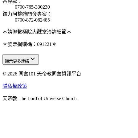
各專款
：
0700-765-330230
鐳力阿整體開發專案
：
0700-872-062485
＊請聯繫極院大藏室洽詢細節＊
＊發票捐贈碼：691221＊
顯示更多連結
© 2026 同奮101 天帝教同奮資訊平台
天人研究總院
天人研究學院
隱私權政策
天人文化院
天帝教 The Lord of Universe Church
天人炁功院
天人圖書館
教史委員會
青年團