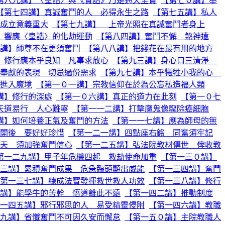
第六九講】〈皇誥〉與《寶誥》乃是通天至寶
【第七０講】奉
【第七四講】真誠奮鬥的人 必得永生之路
【第七五講】私人
成立意義重大
【第七九講】 上帝光照在真誠奮鬥者身上
】響應〈皇誥〉的化劫運動
【第八四講】奮鬥不懈 煞神遠
講】師尊不在更須奮鬥
【第八八講】把錢花在最有用的地方
】修行應本乎良知 凡事求放心
【第九三講】身心口三清淨
奉獻的表現 切忌過份需求
【第九七講】本乎犧牲小我的心
進入魔境
【第一０一講】宗教信仰在於為公忘私造福人類
講】修行的深處
【第一０六講】真正的道力在此刻
【第一０七
天道易行 人心難寧
【第一一二講】打擊魔鬼像驅除癌細胞
講】如何培養正氣及奮鬥的方法
【第一一七講】應為師母的無
開後 要好好珍惜
【第一二一講】四點座右銘 同奮須牢記
天 須加強奮鬥信心
【第一二五講】弘法院教材傳世 俾收教
第一二九講】甲子年危機四起 救劫使命加重
【第一三０講】
三講】累積奮鬥成果 危急臨頭顯出威能
【第一三四講】奮鬥
第一三七講】練成法寶發揮救世救人功效
【第一三八講】修行
講】能學牛的苦幹 悟道離此不遠
【第一四二講】推動制度
一四五講】邪行邪思的人 易受精靈侵附
【第一四六講】教職
九講】省懺奮鬥不可因久安而懈怠
【第一五０講】主院教職人