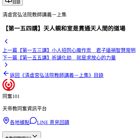
目錄
清虛宮弘法院教師講義－上集
【第一五四講】天人親和室是貫通天人間的道場
上一篇
【第一五三講】小人招怨心魔作祟 君子遠禍智慧常明
下一篇
【第一五五講】祈誦化劫 就是求放心的力量
返回《
清虛宮弘法院教師講義－上集
》目錄
同奮101
天帝教同奮資訊平台
各地據點
LINE 意見回饋