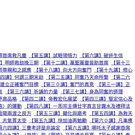
隨首席救凡塵
【第五講】試驗領悟力
【第六講】破迷生信
】明師救劫挽三期
【第十二講】萬聖萬靈皆助首席
【第十三
師尊親和之感應
【第十八講】向大方向奮鬥
【第十九講】修心
四講】何謂三期末劫
【第二五講】同奮乃天命所繫
【第二六
建立正確奮鬥目標
【第三０講】奮鬥的真意
【第三一講】正
氣
【第三六講】祈誦的力量
【第三七講】身為同奮的道理
更高品格
【第四二講】帝教宏化展望
【第四三講】堅定信心及
誥〉的運動
【第四八講】一炁宗主傳廿字真言甘露水及禮拜法
陰陽兩渡之良方
【第五三講】顯化與磨考
【第五四講】為救天
】志氣貫太空
【第五九講】快加油再勉勵
【第六０講】凡事應
第六四講】三曹考評是非論定
【第六五講】哪吒太子感謝首席