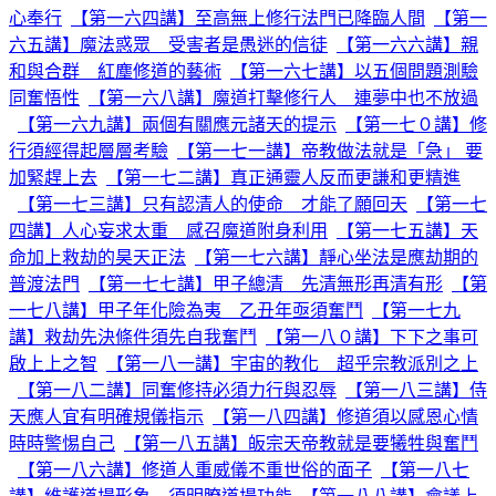
心奉行
【第一六四講】至高無上修行法門已降臨人間
【第一
六五講】魔法惑眾 受害者是愚迷的信徒
【第一六六講】親
和與合群 紅塵修道的藝術
【第一六七講】以五個問題測驗
同奮悟性
【第一六八講】魔道打擊修行人 連夢中也不放過
【第一六九講】兩個有關應元諸天的提示
【第一七０講】修
行須經得起層層考驗
【第一七一講】帝教做法就是「急」 要
加緊趕上去
【第一七二講】真正通靈人反而更謙和更精進
【第一七三講】只有認清人的使命 才能了願回天
【第一七
四講】人心妄求太重 感召魔道附身利用
【第一七五講】天
命加上救劫的昊天正法
【第一七六講】靜心坐法是應劫期的
普渡法門
【第一七七講】甲子總清 先清無形再清有形
【第
一七八講】甲子年化險為夷 乙丑年亟須奮鬥
【第一七九
講】救劫先決條件須先自我奮鬥
【第一八０講】下下之事可
啟上上之智
【第一八一講】宇宙的教化 超乎宗教派別之上
【第一八二講】同奮修持必須力行與忍辱
【第一八三講】侍
天應人宜有明確規儀指示
【第一八四講】修道須以感恩心情
時時警惕自己
【第一八五講】皈宗天帝教就是要犧牲與奮鬥
【第一八六講】修道人重威儀不重世俗的面子
【第一八七