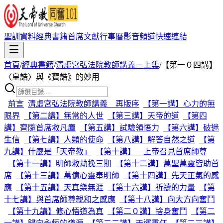
聖訓資料
經典書籍
首席文獻
行事曆
影音頻道
快速連結
首頁
/
經典書籍
/
清虛宮弘法院教師講義－上集
/
【第一０四講】
〈皇誥〉與《寶誥》的妙用
前言
清虛宮弘法院教師講義 再版序
【第一講】心力的無
限界
【第二講】無常的人世
【第三講】天帝的道
【第四
講】齊隨首席救凡塵
【第五講】試驗領悟力
【第六講】破迷
生信
【第七講】人類的使命
【第八講】解答自然之道
【第
九講】什麼是「天帝教」
【第十講】 上帝召見首席師尊
【第十一講】明師救劫挽三期
【第十二講】萬聖萬靈皆助首
席
【第十三講】萬億心靈奉明師
【第十四講】先天正氣的感
應
【第十五講】天真樂無涯
【第十六講】祈禱的力量
【第
十七講】與首席師尊親和之感應
【第十八講】向大方向奮鬥
【第十九講】修心悟道為真
【第二０講】捨身奮鬥
【第二