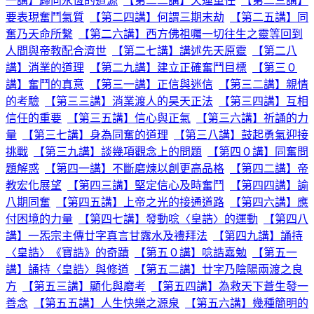
一講】歸向永恆的道源
【第二二講】天運重任
【第二三講】
要表現奮鬥氣質
【第二四講】何謂三期末劫
【第二五講】同
奮乃天命所繫
【第二六講】西方佛祖囑一切往生之靈等回到
人間與帝教配合濟世
【第二七講】講述先天原靈
【第二八
講】消業的道理
【第二九講】建立正確奮鬥目標
【第三０
講】奮鬥的真意
【第三一講】正信與迷信
【第三二講】親情
的考驗
【第三三講】消業渡人的昊天正法
【第三四講】互相
信任的重要
【第三五講】信心與正氣
【第三六講】祈誦的力
量
【第三七講】身為同奮的道理
【第三八講】鼓起勇氣迎接
挑戰
【第三九講】談幾項觀念上的問題
【第四０講】同奮問
題解惑
【第四一講】不斷磨煉以創更高品格
【第四二講】帝
教宏化展望
【第四三講】堅定信心及時奮鬥
【第四四講】諭
八期同奮
【第四五講】上帝之光的接通道路
【第四六講】應
付困境的力量
【第四七講】發動唸〈皇誥〉的運動
【第四八
講】一炁宗主傳廿字真言甘露水及禮拜法
【第四九講】誦持
〈皇誥〉《寶誥》的奇蹟
【第五０講】唸誥嘉勉
【第五一
講】誦持〈皇誥〉與修道
【第五二講】廿字乃陰陽兩渡之良
方
【第五三講】顯化與磨考
【第五四講】為救天下蒼生發一
善念
【第五五講】人生快樂之源泉
【第五六講】幾種簡明的