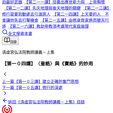
劫最好武器
【第二一一講】培養出應世能力與 上帝胸懷
【第二一二講】先天地理與後天地理的關鍵
【第二一三講】
修行是要到動處去引渡原人
【第二一四講】上天要的人 不
會讓他失去打擊機會
【第二一五講】由修身齊家進而替天行
道
【第二一六講】救劫帝教須考慮現代家庭倫理
全文搜尋本書
目錄
清虛宮弘法院教師講義－上集
【第一０四講】〈皇誥〉與《寶誥》的妙用
上一篇
【第一０三講】建立正確的奮鬥思想
下一篇
【第一０五講】修行的深處
返回《
清虛宮弘法院教師講義－上集
》目錄