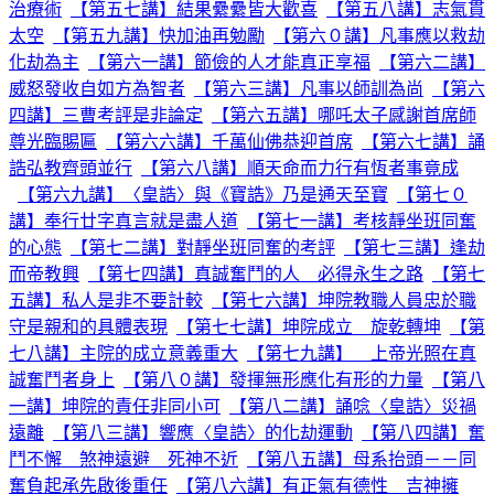
治療術
【第五七講】結果纍纍皆大歡喜
【第五八講】志氣貫
太空
【第五九講】快加油再勉勵
【第六０講】凡事應以救劫
化劫為主
【第六一講】節儉的人才能真正享福
【第六二講】
威怒發收自如方為智者
【第六三講】凡事以師訓為尚
【第六
四講】三曹考評是非論定
【第六五講】哪吒太子感謝首席師
尊光臨賜匾
【第六六講】千萬仙佛恭迎首席
【第六七講】誦
誥弘教齊頭並行
【第六八講】順天命而力行有恆者事竟成
【第六九講】〈皇誥〉與《寶誥》乃是通天至寶
【第七０
講】奉行廿字真言就是盡人道
【第七一講】考核靜坐班同奮
的心態
【第七二講】對靜坐班同奮的考評
【第七三講】逢劫
而帝教興
【第七四講】真誠奮鬥的人 必得永生之路
【第七
五講】私人是非不要計較
【第七六講】坤院教職人員忠於職
守是親和的具體表現
【第七七講】坤院成立 旋乾轉坤
【第
七八講】主院的成立意義重大
【第七九講】 上帝光照在真
誠奮鬥者身上
【第八０講】發揮無形應化有形的力量
【第八
一講】坤院的責任非同小可
【第八二講】誦唸〈皇誥〉災禍
遠離
【第八三講】響應〈皇誥〉的化劫運動
【第八四講】奮
鬥不懈 煞神遠避 死神不近
【第八五講】母系抬頭－－同
奮負起承先啟後重任
【第八六講】有正氣有德性 吉神擁