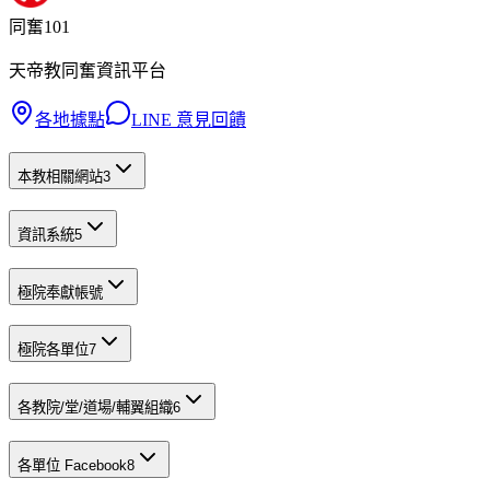
同奮101
天帝教同奮資訊平台
各地據點
LINE 意見回饋
本教相關網站
3
資訊系統
5
極院奉獻帳號
極院各單位
7
各教院/堂/道場/輔翼組織
6
各單位 Facebook
8