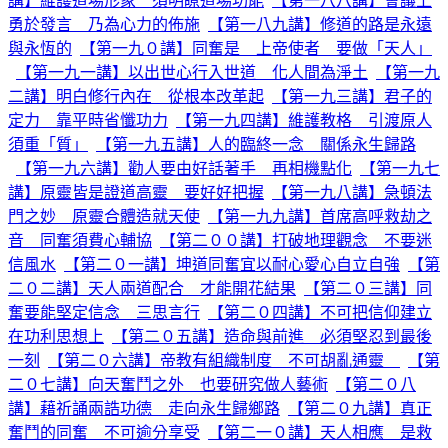
講】維護道場形象 須明瞭道場功能
【第一八八講】會議上
勇於發言 乃為心力的佈施
【第一八九講】修道的路是永遠
與永恆的
【第一九０講】同奮是 上帝使者 要做「天人」
【第一九一講】以出世心行入世道 化人間為淨土
【第一九
二講】明白修行內在 從根本改革起
【第一九三講】君子的
定力 靠平時省懺功力
【第一九四講】維護教格 引渡原人
須重「質」
【第一九五講】人的臨終一念 關係永生歸路
【第一九六講】勸人要由好話著手 再相機點化
【第一九七
講】原靈皆是證道高靈 要好好把握
【第一九八講】急頓法
門之妙 原靈合體造就天使
【第一九九講】首席高呼救劫之
音 同奮須費心輔協
【第二００講】打破地理觀念 不要迷
信風水
【第二０一講】坤道同奮宜以耐心愛心自立自強
【第
二０二講】天人兩道配合 才能開花結果
【第二０三講】同
奮要能堅定信念 三思言行
【第二０四講】不可把信仰建立
在功利思想上
【第二０五講】造命與前進 必須堅忍到最後
一刻
【第二０六講】帝教有組織制度 不可胡亂通靈
【第
二０七講】向天奮鬥之外 也要研究做人藝術
【第二０八
講】藉祈誦兩誥功德 走向永生歸鄉路
【第二０九講】真正
奮鬥的同奮 不可逾分享受
【第二一０講】天人相應 是救