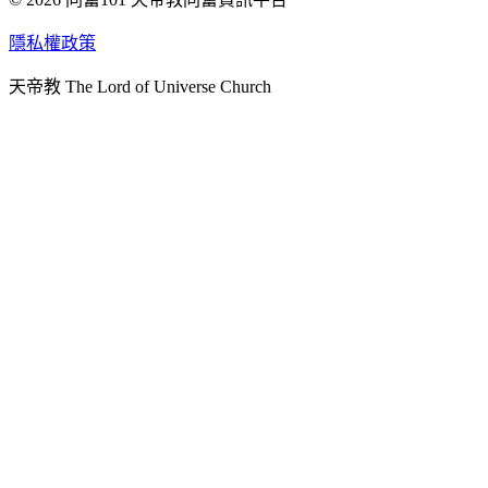
天人研究學院
隱私權政策
天人文化院
天帝教 The Lord of Universe Church
天人炁功院
天人圖書館
教史委員會
青年團
始院
台北市掌院
臺南初院
天安太和道場
天安服務預約
中華民國紅心字會