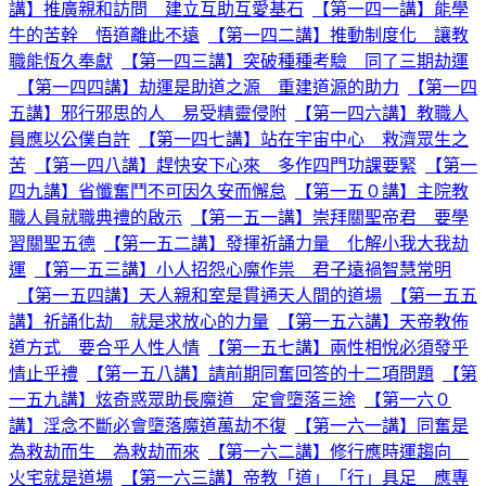
講】推廣親和訪問 建立互助互愛基石
【第一四一講】能學
牛的苦幹 悟道離此不遠
【第一四二講】推動制度化 讓教
職能恆久奉獻
【第一四三講】突破種種考驗 同了三期劫運
【第一四四講】劫運是助道之源 重建道源的助力
【第一四
五講】邪行邪思的人 易受精靈侵附
【第一四六講】教職人
員應以公僕自許
【第一四七講】站在宇宙中心 救濟眾生之
苦
【第一四八講】趕快安下心來 多作四門功課要緊
【第一
四九講】省懺奮鬥不可因久安而懈怠
【第一五０講】主院教
職人員就職典禮的啟示
【第一五一講】崇拜關聖帝君 要學
習關聖五德
【第一五二講】發揮祈誦力量 化解小我大我劫
運
【第一五三講】小人招怨心魔作祟 君子遠禍智慧常明
【第一五四講】天人親和室是貫通天人間的道場
【第一五五
講】祈誦化劫 就是求放心的力量
【第一五六講】天帝教佈
道方式 要合乎人性人情
【第一五七講】兩性相悅必須發乎
情止乎禮
【第一五八講】請前期同奮回答的十二項問題
【第
一五九講】炫奇惑眾助長魔道 定會墮落三途
【第一六０
講】淫念不斷必會墮落魔道萬劫不復
【第一六一講】同奮是
為救劫而生 為救劫而來
【第一六二講】修行應時運趨向
火宅就是道場
【第一六三講】帝教「道」「行」具足 應專