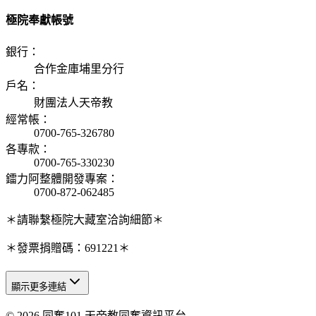
極院奉獻帳號
銀行
：
合作金庫埔里分行
戶名
：
財團法人天帝教
經常帳
：
0700-765-326780
各專款
：
0700-765-330230
鐳力阿整體開發專案
：
0700-872-062485
＊請聯繫極院大藏室洽詢細節＊
＊發票捐贈碼：691221＊
顯示更多連結
© 2026 同奮101 天帝教同奮資訊平台
天人研究總院