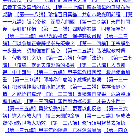
生存環境
【第一一五講】同奮相處之道
【第一一六講】如何
培養正氣及奮鬥的方法
【第一一七講】應為師母的無畏布施
感動
【第一一八講】珍惜百日築基 共創帝教光明前程
【第
一一九講】皈宗帝教 深思六問題
【第一二０講】天門打開
後 要好好珍惜
【第一二一講】四點座右銘 同奮須牢記
【第一二二講】熟記光殿禮儀 保持莊嚴肅穆
【第一二三
講】何以參加正宗靜坐必先皈宗？
【第一二四講】正宗靜坐
一步登天 須加強奮鬥信心
【第一二五講】弘法院教材傳
世 俾收教化之功
【第一二六講】何謂「法統」
【第一二七
講】「道統」就是天道淵源的追尋
【第一二八講】人身難
得 中土難生
【第一二九講】甲子年危機四起 救劫使命加
重
【第一三０講】師尊為什麼流下感慨的熱淚
【第一三一
講】把教職神職切實承擔起來
【第一三二講】常存報恩心
情 才能悟得真理
【第一三三講】累積奮鬥成果 危急臨頭
顯出威能
【第一三四講】奮鬥到命運根源 才是人生鬥士
【第一三五講】勇於接受批評 更要以此反省
【第一三六
講】進入帝教大門 接上天國的金線
【第一三七講】練成法
寶發揮救世救人功效
【第一三八講】修行須用智慧去領悟
【第一三九講】甲子年的隱憂 已在潛藏醞釀
【第一四０