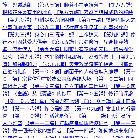
護 鬼蜮遠離
【第八七講】師尊不在更須奮鬥
【第八八講】
把錢花在最有用的地方
【第八九講】容忍互諒是成功的秘訣
【第九０講】忍耐足以克服困難
【第九一講】慎防因個人之
小事而壞大事
【第九二講】修行應本乎良知 凡事求放心
【第九三講】身心口三清淨 迎 上帝巡天
【第九四講】修
行不可固執受人供奉
【第九五講】加強修行 配合師尊熱
準 濟世渡人
【第九六講】同奮要有奉獻的表現 切忌過份
需求
【第九七講】本乎犧牲小我的心 為教院奮鬥
【第九八
講】加強親和力
【第九九講】天帝教是道德的結合 同奮是
正氣的化身
【第一００講】講面子的人就會進入魔境
【第一
０一講】宗教信仰在於為公忘私造福人類
【第一０二講】同
奮相處之道
【第一０三講】建立正確的奮鬥思想
【第一０四
講】〈皇誥〉與《寶誥》的妙用
【第一０五講】修行的深處
【第一０六講】真正的道力在此刻
【第一０七講】真正的道
場
【第一０八講】修心是道源
【第一０九講】富士山的祈禱
會
【第一一０講】生活就是修道
【第一一一講】天道易行
人心難寧
【第一一二講】打擊魔鬼像驅除癌細胞
【第一一三
講】做一個天帝教的奮鬥者
【第一一四講】如何適應未來的