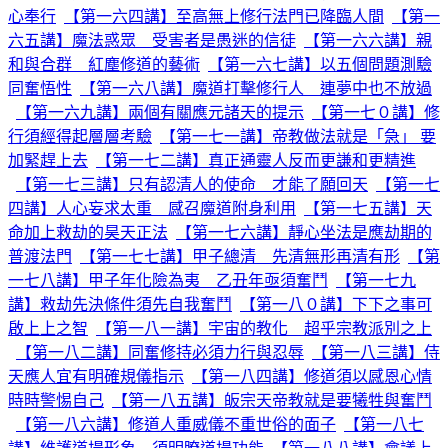
心奉行
【第一六四講】至高無上修行法門已降臨人間
【第一
六五講】魔法惑眾 受害者是愚迷的信徒
【第一六六講】親
和與合群 紅塵修道的藝術
【第一六七講】以五個問題測驗
同奮悟性
【第一六八講】魔道打擊修行人 連夢中也不放過
【第一六九講】兩個有關應元諸天的提示
【第一七０講】修
行須經得起層層考驗
【第一七一講】帝教做法就是「急」 要
加緊趕上去
【第一七二講】真正通靈人反而更謙和更精進
【第一七三講】只有認清人的使命 才能了願回天
【第一七
四講】人心妄求太重 感召魔道附身利用
【第一七五講】天
命加上救劫的昊天正法
【第一七六講】靜心坐法是應劫期的
普渡法門
【第一七七講】甲子總清 先清無形再清有形
【第
一七八講】甲子年化險為夷 乙丑年亟須奮鬥
【第一七九
講】救劫先決條件須先自我奮鬥
【第一八０講】下下之事可
啟上上之智
【第一八一講】宇宙的教化 超乎宗教派別之上
【第一八二講】同奮修持必須力行與忍辱
【第一八三講】侍
天應人宜有明確規儀指示
【第一八四講】修道須以感恩心情
時時警惕自己
【第一八五講】皈宗天帝教就是要犧牲與奮鬥
【第一八六講】修道人重威儀不重世俗的面子
【第一八七