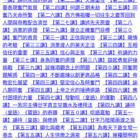
一講】歸向永恆的道源
【第二二講】天運重任
【第二三講】
要表現奮鬥氣質
【第二四講】何謂三期末劫
【第二五講】同
奮乃天命所繫
【第二六講】西方佛祖囑一切往生之靈等回到
人間與帝教配合濟世
【第二七講】講述先天原靈
【第二八
講】消業的道理
【第二九講】建立正確奮鬥目標
【第三０
講】奮鬥的真意
【第三一講】正信與迷信
【第三二講】親情
的考驗
【第三三講】消業渡人的昊天正法
【第三四講】互相
信任的重要
【第三五講】信心與正氣
【第三六講】祈誦的力
量
【第三七講】身為同奮的道理
【第三八講】鼓起勇氣迎接
挑戰
【第三九講】談幾項觀念上的問題
【第四０講】同奮問
題解惑
【第四一講】不斷磨煉以創更高品格
【第四二講】帝
教宏化展望
【第四三講】堅定信心及時奮鬥
【第四四講】諭
八期同奮
【第四五講】上帝之光的接通道路
【第四六講】應
付困境的力量
【第四七講】發動唸〈皇誥〉的運動
【第四八
講】一炁宗主傳廿字真言甘露水及禮拜法
【第四九講】誦持
〈皇誥〉《寶誥》的奇蹟
【第五０講】唸誥嘉勉
【第五一
講】誦持〈皇誥〉與修道
【第五二講】廿字乃陰陽兩渡之良
方
【第五三講】顯化與磨考
【第五四講】為救天下蒼生發一
善念
【第五五講】人生快樂之源泉
【第五六講】幾種簡明的