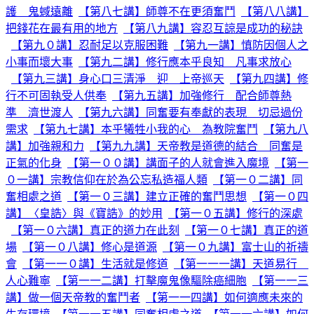
護 鬼蜮遠離
【第八七講】師尊不在更須奮鬥
【第八八講】
把錢花在最有用的地方
【第八九講】容忍互諒是成功的秘訣
【第九０講】忍耐足以克服困難
【第九一講】慎防因個人之
小事而壞大事
【第九二講】修行應本乎良知 凡事求放心
【第九三講】身心口三清淨 迎 上帝巡天
【第九四講】修
行不可固執受人供奉
【第九五講】加強修行 配合師尊熱
準 濟世渡人
【第九六講】同奮要有奉獻的表現 切忌過份
需求
【第九七講】本乎犧牲小我的心 為教院奮鬥
【第九八
講】加強親和力
【第九九講】天帝教是道德的結合 同奮是
正氣的化身
【第一００講】講面子的人就會進入魔境
【第一
０一講】宗教信仰在於為公忘私造福人類
【第一０二講】同
奮相處之道
【第一０三講】建立正確的奮鬥思想
【第一０四
講】〈皇誥〉與《寶誥》的妙用
【第一０五講】修行的深處
【第一０六講】真正的道力在此刻
【第一０七講】真正的道
場
【第一０八講】修心是道源
【第一０九講】富士山的祈禱
會
【第一一０講】生活就是修道
【第一一一講】天道易行
人心難寧
【第一一二講】打擊魔鬼像驅除癌細胞
【第一一三
講】做一個天帝教的奮鬥者
【第一一四講】如何適應未來的