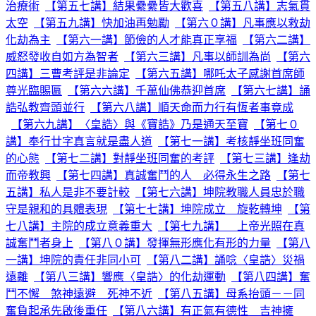
治療術
【第五七講】結果纍纍皆大歡喜
【第五八講】志氣貫
太空
【第五九講】快加油再勉勵
【第六０講】凡事應以救劫
化劫為主
【第六一講】節儉的人才能真正享福
【第六二講】
威怒發收自如方為智者
【第六三講】凡事以師訓為尚
【第六
四講】三曹考評是非論定
【第六五講】哪吒太子感謝首席師
尊光臨賜匾
【第六六講】千萬仙佛恭迎首席
【第六七講】誦
誥弘教齊頭並行
【第六八講】順天命而力行有恆者事竟成
【第六九講】〈皇誥〉與《寶誥》乃是通天至寶
【第七０
講】奉行廿字真言就是盡人道
【第七一講】考核靜坐班同奮
的心態
【第七二講】對靜坐班同奮的考評
【第七三講】逢劫
而帝教興
【第七四講】真誠奮鬥的人 必得永生之路
【第七
五講】私人是非不要計較
【第七六講】坤院教職人員忠於職
守是親和的具體表現
【第七七講】坤院成立 旋乾轉坤
【第
七八講】主院的成立意義重大
【第七九講】 上帝光照在真
誠奮鬥者身上
【第八０講】發揮無形應化有形的力量
【第八
一講】坤院的責任非同小可
【第八二講】誦唸〈皇誥〉災禍
遠離
【第八三講】響應〈皇誥〉的化劫運動
【第八四講】奮
鬥不懈 煞神遠避 死神不近
【第八五講】母系抬頭－－同
奮負起承先啟後重任
【第八六講】有正氣有德性 吉神擁