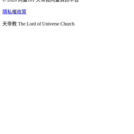
天人研究學院
隱私權政策
天人文化院
天帝教 The Lord of Universe Church
天人炁功院
天人圖書館
教史委員會
青年團
始院
台北市掌院
臺南初院
天安太和道場
天安服務預約
中華民國紅心字會