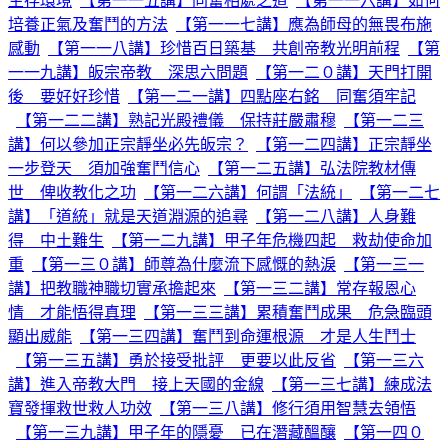
生存環境
【第一一五講】同奮相處之道
【第一一六講】如何
培養正氣及奮鬥的方法
【第一一七講】應為師母的無畏布施
感動
【第一一八講】珍惜百日築基 共創帝教光明前程
【第
一一九講】皈宗帝教 深思六問題
【第一二０講】天門打開
後 要好好珍惜
【第一二一講】四點座右銘 同奮須牢記
【第一二二講】熟記光殿禮儀 保持莊嚴肅穆
【第一二三
講】何以參加正宗靜坐必先皈宗？
【第一二四講】正宗靜坐
一步登天 須加強奮鬥信心
【第一二五講】弘法院教材傳
世 俾收教化之功
【第一二六講】何謂「法統」
【第一二七
講】「道統」就是天道淵源的追尋
【第一二八講】人身難
得 中土難生
【第一二九講】甲子年危機四起 救劫使命加
重
【第一三０講】師尊為什麼流下感慨的熱淚
【第一三一
講】把教職神職切實承擔起來
【第一三二講】常存報恩心
情 才能悟得真理
【第一三三講】累積奮鬥成果 危急臨頭
顯出威能
【第一三四講】奮鬥到命運根源 才是人生鬥士
【第一三五講】勇於接受批評 更要以此反省
【第一三六
講】進入帝教大門 接上天國的金線
【第一三七講】練成法
寶發揮救世救人功效
【第一三八講】修行須用智慧去領悟
【第一三九講】甲子年的隱憂 已在潛藏醞釀
【第一四０