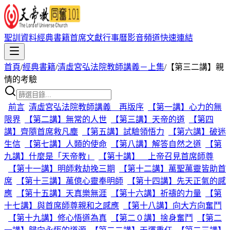
聖訓資料
經典書籍
首席文獻
行事曆
影音頻道
快速連結
首頁
/
經典書籍
/
清虛宮弘法院教師講義－上集
/
【第三二講】親
情的考驗
前言
清虛宮弘法院教師講義 再版序
【第一講】心力的無
限界
【第二講】無常的人世
【第三講】天帝的道
【第四
講】齊隨首席救凡塵
【第五講】試驗領悟力
【第六講】破迷
生信
【第七講】人類的使命
【第八講】解答自然之道
【第
九講】什麼是「天帝教」
【第十講】 上帝召見首席師尊
【第十一講】明師救劫挽三期
【第十二講】萬聖萬靈皆助首
席
【第十三講】萬億心靈奉明師
【第十四講】先天正氣的感
應
【第十五講】天真樂無涯
【第十六講】祈禱的力量
【第
十七講】與首席師尊親和之感應
【第十八講】向大方向奮鬥
【第十九講】修心悟道為真
【第二０講】捨身奮鬥
【第二