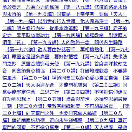
講】維護道場形象 須明瞭道場功能
【第一八八講】會議上
勇於發言 乃為心力的佈施
【第一八九講】修道的路是永遠
與永恆的
【第一九０講】同奮是 上帝使者 要做「天人」
【第一九一講】以出世心行入世道 化人間為淨土
【第一九
二講】明白修行內在 從根本改革起
【第一九三講】君子的
定力 靠平時省懺功力
【第一九四講】維護教格 引渡原人
須重「質」
【第一九五講】人的臨終一念 關係永生歸路
【第一九六講】勸人要由好話著手 再相機點化
【第一九七
講】原靈皆是證道高靈 要好好把握
【第一九八講】急頓法
門之妙 原靈合體造就天使
【第一九九講】首席高呼救劫之
音 同奮須費心輔協
【第二００講】打破地理觀念 不要迷
信風水
【第二０一講】坤道同奮宜以耐心愛心自立自強
【第
二０二講】天人兩道配合 才能開花結果
【第二０三講】同
奮要能堅定信念 三思言行
【第二０四講】不可把信仰建立
在功利思想上
【第二０五講】造命與前進 必須堅忍到最後
一刻
【第二０六講】帝教有組織制度 不可胡亂通靈
【第
二０七講】向天奮鬥之外 也要研究做人藝術
【第二０八
講】藉祈誦兩誥功德 走向永生歸鄉路
【第二０九講】真正
奮鬥的同奮 不可逾分享受
【第二一０講】天人相應 是救