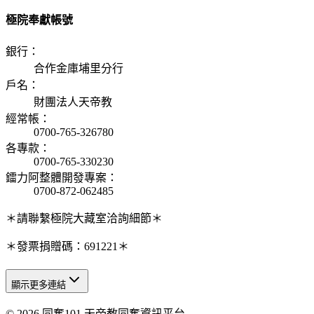
極院奉獻帳號
銀行
：
合作金庫埔里分行
戶名
：
財團法人天帝教
經常帳
：
0700-765-326780
各專款
：
0700-765-330230
鐳力阿整體開發專案
：
0700-872-062485
＊請聯繫極院大藏室洽詢細節＊
＊發票捐贈碼：691221＊
顯示更多連結
© 2026 同奮101 天帝教同奮資訊平台
天人研究總院