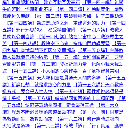
講】推廣親和訪問 建立互助互愛基石
【第一四一講】能學
牛的苦幹 悟道離此不遠
【第一四二講】推動制度化 讓教
職能恆久奉獻
【第一四三講】突破種種考驗 同了三期劫運
【第一四四講】劫運是助道之源 重建道源的助力
【第一四
五講】邪行邪思的人 易受精靈侵附
【第一四六講】教職人
員應以公僕自許
【第一四七講】站在宇宙中心 救濟眾生之
苦
【第一四八講】趕快安下心來 多作四門功課要緊
【第一
四九講】省懺奮鬥不可因久安而懈怠
【第一五０講】主院教
職人員就職典禮的啟示
【第一五一講】崇拜關聖帝君 要學
習關聖五德
【第一五二講】發揮祈誦力量 化解小我大我劫
運
【第一五三講】小人招怨心魔作祟 君子遠禍智慧常明
【第一五四講】天人親和室是貫通天人間的道場
【第一五五
講】祈誦化劫 就是求放心的力量
【第一五六講】天帝教佈
道方式 要合乎人性人情
【第一五七講】兩性相悅必須發乎
情止乎禮
【第一五八講】請前期同奮回答的十二項問題
【第
一五九講】炫奇惑眾助長魔道 定會墮落三途
【第一六０
講】淫念不斷必會墮落魔道萬劫不復
【第一六一講】同奮是
為救劫而生 為救劫而來
【第一六二講】修行應時運趨向
火宅就是道場
【第一六三講】帝教「道」「行」具足 應專