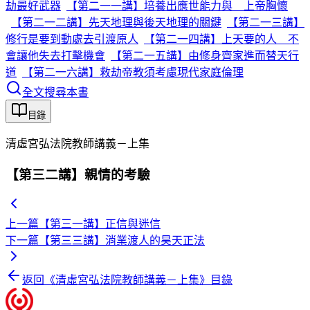
劫最好武器
【第二一一講】培養出應世能力與 上帝胸懷
【第二一二講】先天地理與後天地理的關鍵
【第二一三講】
修行是要到動處去引渡原人
【第二一四講】上天要的人 不
會讓他失去打擊機會
【第二一五講】由修身齊家進而替天行
道
【第二一六講】救劫帝教須考慮現代家庭倫理
全文搜尋本書
目錄
清虛宮弘法院教師講義－上集
【第三二講】親情的考驗
上一篇
【第三一講】正信與迷信
下一篇
【第三三講】消業渡人的昊天正法
返回《
清虛宮弘法院教師講義－上集
》目錄