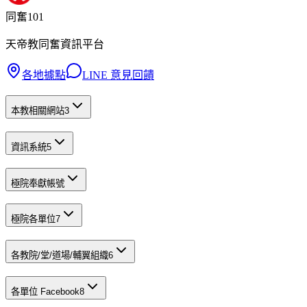
同奮101
天帝教同奮資訊平台
各地據點
LINE 意見回饋
本教相關網站
3
資訊系統
5
極院奉獻帳號
極院各單位
7
各教院/堂/道場/輔翼組織
6
各單位 Facebook
8