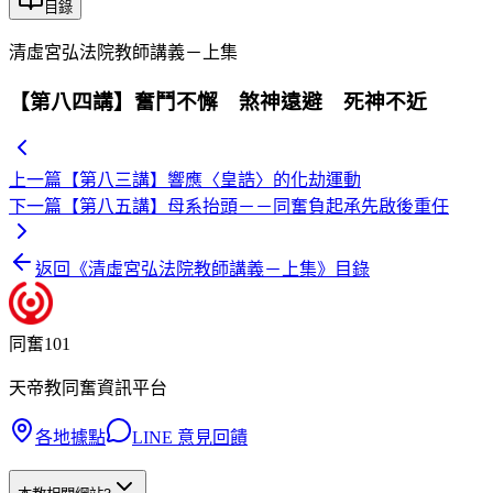
目錄
清虛宮弘法院教師講義－上集
【第八四講】奮鬥不懈 煞神遠避 死神不近
上一篇
【第八三講】響應〈皇誥〉的化劫運動
下一篇
【第八五講】母系抬頭－－同奮負起承先啟後重任
返回《
清虛宮弘法院教師講義－上集
》目錄
同奮101
天帝教同奮資訊平台
各地據點
LINE 意見回饋