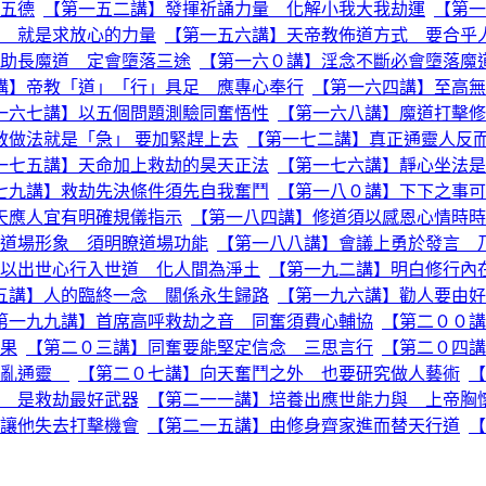
五德
【第一五二講】發揮祈誦力量 化解小我大我劫運
【第一
 就是求放心的力量
【第一五六講】天帝教佈道方式 要合乎
助長魔道 定會墮落三途
【第一六０講】淫念不斷必會墮落魔
講】帝教「道」「行」具足 應專心奉行
【第一六四講】至高無
一六七講】以五個問題測驗同奮悟性
【第一六八講】魔道打擊修
教做法就是「急」 要加緊趕上去
【第一七二講】真正通靈人反
一七五講】天命加上救劫的昊天正法
【第一七六講】靜心坐法是
七九講】救劫先決條件須先自我奮鬥
【第一八０講】下下之事可
天應人宜有明確規儀指示
【第一八四講】修道須以感恩心情時時
道場形象 須明瞭道場功能
【第一八八講】會議上勇於發言 
以出世心行入世道 化人間為淨土
【第一九二講】明白修行內
五講】人的臨終一念 關係永生歸路
【第一九六講】勸人要由好
第一九九講】首席高呼救劫之音 同奮須費心輔協
【第二００講
果
【第二０三講】同奮要能堅定信念 三思言行
【第二０四講
胡亂通靈
【第二０七講】向天奮鬥之外 也要研究做人藝術
【
 是救劫最好武器
【第二一一講】培養出應世能力與 上帝胸
讓他失去打擊機會
【第二一五講】由修身齊家進而替天行道
【