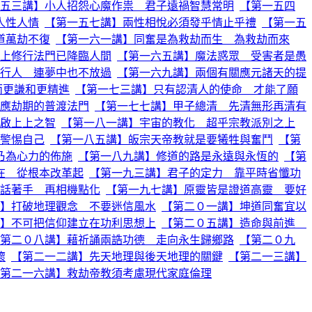
五三講】小人招怨心魔作祟 君子遠禍智慧常明
【第一五四
人性人情
【第一五七講】兩性相悅必須發乎情止乎禮
【第一五
道萬劫不復
【第一六一講】同奮是為救劫而生 為救劫而來
上修行法門已降臨人間
【第一六五講】魔法惑眾 受害者是愚
行人 連夢中也不放過
【第一六九講】兩個有關應元諸天的提
而更謙和更精進
【第一七三講】只有認清人的使命 才能了願
應劫期的普渡法門
【第一七七講】甲子總清 先清無形再清有
啟上上之智
【第一八一講】宇宙的教化 超乎宗教派別之上
警惕自己
【第一八五講】皈宗天帝教就是要犧牲與奮鬥
【第
乃為心力的佈施
【第一八九講】修道的路是永遠與永恆的
【第
在 從根本改革起
【第一九三講】君子的定力 靠平時省懺功
話著手 再相機點化
【第一九七講】原靈皆是證道高靈 要好
】打破地理觀念 不要迷信風水
【第二０一講】坤道同奮宜以
】不可把信仰建立在功利思想上
【第二０五講】造命與前進
第二０八講】藉祈誦兩誥功德 走向永生歸鄉路
【第二０九
懷
【第二一二講】先天地理與後天地理的關鍵
【第二一三講】
第二一六講】救劫帝教須考慮現代家庭倫理