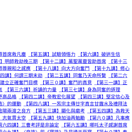
隨首席救凡塵
【第五講】試驗領悟力
【第六講】破迷生信
】明師救劫挽三期
【第十二講】萬聖萬靈皆助首席
【第十三
師尊親和之感應
【第十八講】向大方向奮鬥
【第十九講】修心
四講】何謂三期末劫
【第二五講】同奮乃天命所繫
【第二六
建立正確奮鬥目標
【第三０講】奮鬥的真意
【第三一講】正
氣
【第三六講】祈誦的力量
【第三七講】身為同奮的道理
更高品格
【第四二講】帝教宏化展望
【第四三講】堅定信心及
誥〉的運動
【第四八講】一炁宗主傳廿字真言甘露水及禮拜法
陰陽兩渡之良方
【第五三講】顯化與磨考
【第五四講】為救天
】志氣貫太空
【第五九講】快加油再勉勵
【第六０講】凡事應
第六四講】三曹考評是非論定
【第六五講】哪吒太子感謝首席