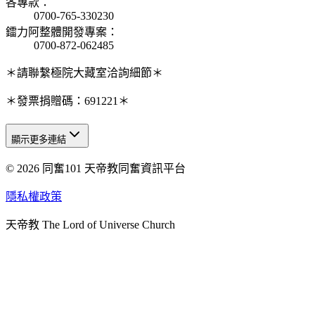
各專款
：
0700-765-330230
鐳力阿整體開發專案
：
0700-872-062485
＊請聯繫極院大藏室洽詢細節＊
＊發票捐贈碼：691221＊
顯示更多連結
© 2026 同奮101 天帝教同奮資訊平台
天人研究總院
天人研究學院
隱私權政策
天人文化院
天帝教 The Lord of Universe Church
天人炁功院
天人圖書館
教史委員會
青年團