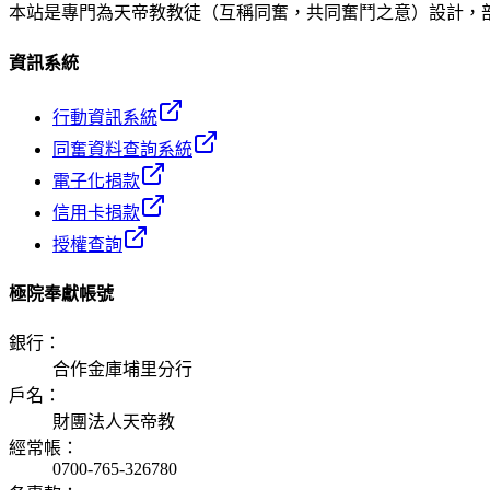
本站是專門為天帝教教徒（互稱同奮，共同奮鬥之意）設計，
資訊系統
行動資訊系統
同奮資料查詢系統
電子化捐款
信用卡捐款
授權查詢
極院奉獻帳號
銀行
：
合作金庫埔里分行
戶名
：
財團法人天帝教
經常帳
：
0700-765-326780