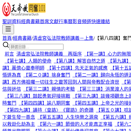
聖訓資料
經典書籍
首席文獻
行事曆
影音頻道
快速連結
首頁
/
經典書籍
/
清虛宮弘法院教師講義－上集
/
【第八四講】奮
前言
清虛宮弘法院教師講義 再版序
【第一講】心力的無限
【第七講】人類的使命
【第八講】解答自然之道
【第九講】
講】萬億心靈奉明師
【第十四講】先天正氣的感應
【第十五
悟道為真
【第二０講】捨身奮鬥
【第二一講】歸向永恆的道
講】西方佛祖囑一切往生之靈等回到人間與帝教配合濟世
【第
信與迷信
【第三二講】親情的考驗
【第三三講】消業渡人的
【第三八講】鼓起勇氣迎接挑戰
【第三九講】談幾項觀念上
時奮鬥
【第四四講】諭八期同奮
【第四五講】上帝之光的接
【第四九講】誦持〈皇誥〉《寶誥》的奇蹟
【第五０講】唸
下蒼生發一善念
【第五五講】人生快樂之源泉
【第五六講】
以救劫化劫為主
【第六一講】節儉的人才能真正享福
【第六