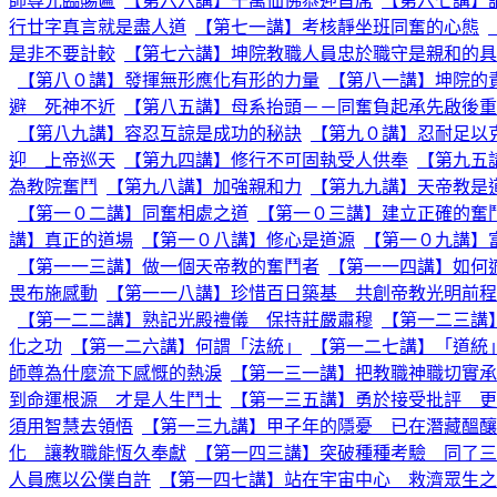
師尊光臨賜匾
【第六六講】千萬仙佛恭迎首席
【第六七講】
行廿字真言就是盡人道
【第七一講】考核靜坐班同奮的心態
是非不要計較
【第七六講】坤院教職人員忠於職守是親和的具
【第八０講】發揮無形應化有形的力量
【第八一講】坤院的
避 死神不近
【第八五講】母系抬頭－－同奮負起承先啟後重
【第八九講】容忍互諒是成功的秘訣
【第九０講】忍耐足以
迎 上帝巡天
【第九四講】修行不可固執受人供奉
【第九五
為教院奮鬥
【第九八講】加強親和力
【第九九講】天帝教是
【第一０二講】同奮相處之道
【第一０三講】建立正確的奮
講】真正的道場
【第一０八講】修心是道源
【第一０九講】
【第一一三講】做一個天帝教的奮鬥者
【第一一四講】如何
畏布施感動
【第一一八講】珍惜百日築基 共創帝教光明前程
【第一二二講】熟記光殿禮儀 保持莊嚴肅穆
【第一二三講
化之功
【第一二六講】何謂「法統」
【第一二七講】「道統
師尊為什麼流下感慨的熱淚
【第一三一講】把教職神職切實承
到命運根源 才是人生鬥士
【第一三五講】勇於接受批評 更
須用智慧去領悟
【第一三九講】甲子年的隱憂 已在潛藏醞釀
化 讓教職能恆久奉獻
【第一四三講】突破種種考驗 同了三
人員應以公僕自許
【第一四七講】站在宇宙中心 救濟眾生之