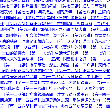
誦誥弘教齊頭並行
【第六八講】順天命而力行有恆者事竟成
【
【第七二講】對靜坐班同奮的考評
【第七三講】逢劫而帝教興
體表現
【第七七講】坤院成立 旋乾轉坤
【第七八講】主院的
責任非同小可
【第八二講】誦唸〈皇誥〉災禍遠離
【第八三講
任
【第八六講】有正氣有德性 吉神擁護 鬼蜮遠離
【第八七
克服困難
【第九一講】慎防因個人之小事而壞大事
【第九二講
講】加強修行 配合師尊熱準 濟世渡人
【第九六講】同奮要有
道德的結合 同奮是正氣的化身
【第一００講】講面子的人就會
鬥思想
【第一０四講】〈皇誥〉與《寶誥》的妙用
【第一０五
富士山的祈禱會
【第一一０講】生活就是修道
【第一一一講】
適應未來的生存環境
【第一一五講】同奮相處之道
【第一一六
【第一一九講】皈宗帝教 深思六問題
【第一二０講】天門打
】何以參加正宗靜坐必先皈宗？
【第一二四講】正宗靜坐一步登
」就是天道淵源的追尋
【第一二八講】人身難得 中土難生
【
擔起來
【第一三二講】常存報恩心情 才能悟得真理
【第一三
要以此反省
【第一三六講】進入帝教大門 接上天國的金線
【
【第一四０講】推廣親和訪問 建立互助互愛基石
【第一四一
期劫運
【第一四四講】劫運是助道之源 重建道源的助力
【第
苦
【第一四八講】趕快安下心來 多作四門功課要緊
【第一四