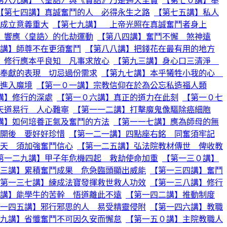
第六九講】〈皇誥〉與《寶誥》乃是通天至寶
【第七０講】奉
【第七四講】真誠奮鬥的人 必得永生之路
【第七五講】私人
成立意義重大
【第七九講】 上帝光照在真誠奮鬥者身上
】響應〈皇誥〉的化劫運動
【第八四講】奮鬥不懈 煞神遠
講】師尊不在更須奮鬥
【第八八講】把錢花在最有用的地方
】修行應本乎良知 凡事求放心
【第九三講】身心口三清淨
奉獻的表現 切忌過份需求
【第九七講】本乎犧牲小我的心
進入魔境
【第一０一講】宗教信仰在於為公忘私造福人類
講】修行的深處
【第一０六講】真正的道力在此刻
【第一０七
天道易行 人心難寧
【第一一二講】打擊魔鬼像驅除癌細胞
講】如何培養正氣及奮鬥的方法
【第一一七講】應為師母的無
開後 要好好珍惜
【第一二一講】四點座右銘 同奮須牢記
天 須加強奮鬥信心
【第一二五講】弘法院教材傳世 俾收教
第一二九講】甲子年危機四起 救劫使命加重
【第一三０講】
三講】累積奮鬥成果 危急臨頭顯出威能
【第一三四講】奮鬥
第一三七講】練成法寶發揮救世救人功效
【第一三八講】修行
講】能學牛的苦幹 悟道離此不遠
【第一四二講】推動制度
一四五講】邪行邪思的人 易受精靈侵附
【第一四六講】教職
九講】省懺奮鬥不可因久安而懈怠
【第一五０講】主院教職人