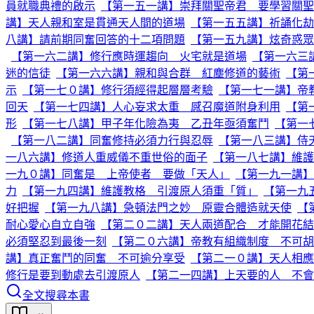
員就職典禮的啟示
【第一五一講】崇拜關聖帝君 要學習關聖
講】天人親和室是貫通天人間的道場
【第一五五講】祈誦化劫
八講】請前期同奮回答的十二項問題
【第一五九講】炫奇惑眾
【第一六二講】修行應時運趨向 火宅就是道場
【第一六三
迷的信徒
【第一六六講】親和與合群 紅塵修道的藝術
【第
示
【第一七０講】修行須經得起層層考驗
【第一七一講】帝
回天
【第一七四講】人心妄求太重 感召魔道附身利用
【第
形
【第一七八講】甲子年化險為夷 乙丑年亟須奮鬥
【第一
【第一八二講】同奮修持必須力行與忍辱
【第一八三講】侍
一八六講】修道人重威儀不重世俗的面子
【第一八七講】維護
一九０講】同奮是 上帝使者 要做「天人」
【第一九一講】
力
【第一九四講】維護教格 引渡原人須重「質」
【第一九
好把握
【第一九八講】急頓法門之妙 原靈合體造就天使
【
耐心愛心自立自強
【第二０二講】天人兩道配合 才能開花結
必須堅忍到最後一刻
【第二０六講】帝教有組織制度 不可
講】真正奮鬥的同奮 不可逾分享受
【第二一０講】天人相應
修行是要到動處去引渡原人
【第二一四講】上天要的人 不會
全文搜尋本書