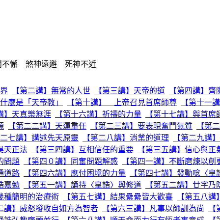
鬥不懈 煞神遠避 死神不近
界
【第二講】無常的人世
【第三講】天帝的道
【第四講】齊
什麼是「天帝教」
【第十講】 上帝召見首席師尊
【第十一講
講】天真樂無涯
【第十六講】祈禱的力量
【第十七講】與首席
源
【第二二講】天運重任
【第二三講】要表現奮鬥氣質
【第二
二七講】講述先天原靈
【第二八講】消業的道理
【第二九講】
昊天正法
【第三四講】互相信任的重要
【第三五講】信心與正
的問題
【第四０講】同奮問題解惑
【第四一講】不斷磨煉以創
通道路
【第四六講】應付困境的力量
【第四七講】發動唸〈皇
誥嘉勉
【第五一講】誦持〈皇誥〉與修道
【第五二講】廿字乃
幾種簡明的治療術
【第五七講】結果纍纍皆大歡喜
【第五八講
二講】威怒發收自如方為智者
【第六三講】凡事以師訓為尚
【