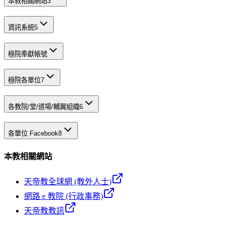
本教相關網站
3
資訊系統
5
極院奉獻帳號
極院各單位
7
各教院/堂/道場/輔翼組織
6
各單位 Facebook
8
本教相關網站
天帝教全球網 (教外人士)
網路 e 教院 (行政事務)
天帝教教訊