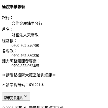
極院奉獻帳號
銀行
：
合作金庫埔里分行
戶名
：
財團法人天帝教
經常帳
：
0700-765-326780
各專款
：
0700-765-330230
鐳力阿整體開發專案
：
0700-872-062485
＊請聯繫極院大藏室洽詢細節＊
＊發票捐贈碼：691221＊
顯示更多連結
© 2026 同奮101 天帝教同奮資訊平台
天人研究總院