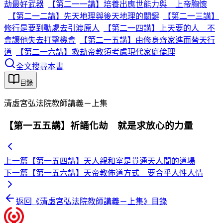
劫最好武器
【第二一一講】培養出應世能力與 上帝胸懷
【第二一二講】先天地理與後天地理的關鍵
【第二一三講】
修行是要到動處去引渡原人
【第二一四講】上天要的人 不
會讓他失去打擊機會
【第二一五講】由修身齊家進而替天行
道
【第二一六講】救劫帝教須考慮現代家庭倫理
全文搜尋本書
目錄
清虛宮弘法院教師講義－上集
【第一五五講】祈誦化劫 就是求放心的力量
上一篇
【第一五四講】天人親和室是貫通天人間的道場
下一篇
【第一五六講】天帝教佈道方式 要合乎人性人情
返回《
清虛宮弘法院教師講義－上集
》目錄