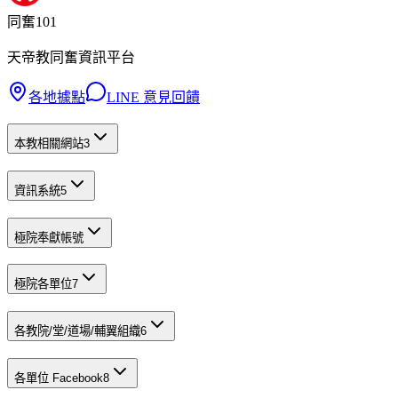
同奮101
天帝教同奮資訊平台
各地據點
LINE 意見回饋
本教相關網站
3
資訊系統
5
極院奉獻帳號
極院各單位
7
各教院/堂/道場/輔翼組織
6
各單位 Facebook
8