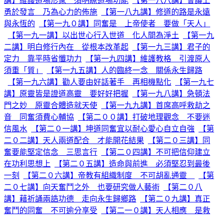
講】維護道場形象 須明瞭道場功能
【第一八八講】會議上
勇於發言 乃為心力的佈施
【第一八九講】修道的路是永遠
與永恆的
【第一九０講】同奮是 上帝使者 要做「天人」
【第一九一講】以出世心行入世道 化人間為淨土
【第一九
二講】明白修行內在 從根本改革起
【第一九三講】君子的
定力 靠平時省懺功力
【第一九四講】維護教格 引渡原人
須重「質」
【第一九五講】人的臨終一念 關係永生歸路
【第一九六講】勸人要由好話著手 再相機點化
【第一九七
講】原靈皆是證道高靈 要好好把握
【第一九八講】急頓法
門之妙 原靈合體造就天使
【第一九九講】首席高呼救劫之
音 同奮須費心輔協
【第二００講】打破地理觀念 不要迷
信風水
【第二０一講】坤道同奮宜以耐心愛心自立自強
【第
二０二講】天人兩道配合 才能開花結果
【第二０三講】同
奮要能堅定信念 三思言行
【第二０四講】不可把信仰建立
在功利思想上
【第二０五講】造命與前進 必須堅忍到最後
一刻
【第二０六講】帝教有組織制度 不可胡亂通靈
【第
二０七講】向天奮鬥之外 也要研究做人藝術
【第二０八
講】藉祈誦兩誥功德 走向永生歸鄉路
【第二０九講】真正
奮鬥的同奮 不可逾分享受
【第二一０講】天人相應 是救