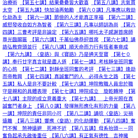
治療術
【第五七講】結果纍纍皆大歡喜
【第五八講】志氣貫
太空
【第五九講】快加油再勉勵
【第六０講】凡事應以救劫
化劫為主
【第六一講】節儉的人才能真正享福
【第六二講】
威怒發收自如方為智者
【第六三講】凡事以師訓為尚
【第六
四講】三曹考評是非論定
【第六五講】哪吒太子感謝首席師
尊光臨賜匾
【第六六講】千萬仙佛恭迎首席
【第六七講】誦
誥弘教齊頭並行
【第六八講】順天命而力行有恆者事竟成
【第六九講】〈皇誥〉與《寶誥》乃是通天至寶
【第七０
講】奉行廿字真言就是盡人道
【第七一講】考核靜坐班同奮
的心態
【第七二講】對靜坐班同奮的考評
【第七三講】逢劫
而帝教興
【第七四講】真誠奮鬥的人 必得永生之路
【第七
五講】私人是非不要計較
【第七六講】坤院教職人員忠於職
守是親和的具體表現
【第七七講】坤院成立 旋乾轉坤
【第
七八講】主院的成立意義重大
【第七九講】 上帝光照在真
誠奮鬥者身上
【第八０講】發揮無形應化有形的力量
【第八
一講】坤院的責任非同小可
【第八二講】誦唸〈皇誥〉災禍
遠離
【第八三講】響應〈皇誥〉的化劫運動
【第八四講】奮
鬥不懈 煞神遠避 死神不近
【第八五講】母系抬頭－－同
奮負起承先啟後重任
【第八六講】有正氣有德性 吉神擁