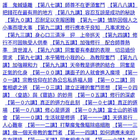
護 鬼蜮遠離
【第八七講】師尊不在更須奮鬥
【第八八講】
把錢花在最有用的地方
【第八九講】容忍互諒是成功的秘訣
【第九０講】忍耐足以克服困難
【第九一講】慎防因個人之
小事而壞大事
【第九二講】修行應本乎良知 凡事求放心
【第九三講】身心口三清淨 迎 上帝巡天
【第九四講】修
行不可固執受人供奉
【第九五講】加強修行 配合師尊熱
準 濟世渡人
【第九六講】同奮要有奉獻的表現 切忌過份
需求
【第九七講】本乎犧牲小我的心 為教院奮鬥
【第九八
講】加強親和力
【第九九講】天帝教是道德的結合 同奮是
正氣的化身
【第一００講】講面子的人就會進入魔境
【第一
０一講】宗教信仰在於為公忘私造福人類
【第一０二講】同
奮相處之道
【第一０三講】建立正確的奮鬥思想
【第一０四
講】〈皇誥〉與《寶誥》的妙用
【第一０五講】修行的深處
【第一０六講】真正的道力在此刻
【第一０七講】真正的道
場
【第一０八講】修心是道源
【第一０九講】富士山的祈禱
會
【第一一０講】生活就是修道
【第一一一講】天道易行
人心難寧
【第一一二講】打擊魔鬼像驅除癌細胞
【第一一三
講】做一個天帝教的奮鬥者
【第一一四講】如何適應未來的