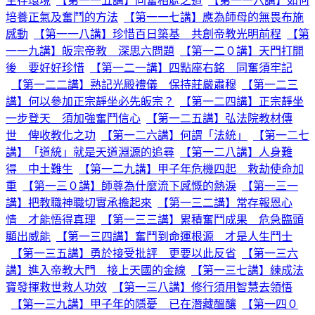
生存環境
【第一一五講】同奮相處之道
【第一一六講】如何
培養正氣及奮鬥的方法
【第一一七講】應為師母的無畏布施
感動
【第一一八講】珍惜百日築基 共創帝教光明前程
【第
一一九講】皈宗帝教 深思六問題
【第一二０講】天門打開
後 要好好珍惜
【第一二一講】四點座右銘 同奮須牢記
【第一二二講】熟記光殿禮儀 保持莊嚴肅穆
【第一二三
講】何以參加正宗靜坐必先皈宗？
【第一二四講】正宗靜坐
一步登天 須加強奮鬥信心
【第一二五講】弘法院教材傳
世 俾收教化之功
【第一二六講】何謂「法統」
【第一二七
講】「道統」就是天道淵源的追尋
【第一二八講】人身難
得 中土難生
【第一二九講】甲子年危機四起 救劫使命加
重
【第一三０講】師尊為什麼流下感慨的熱淚
【第一三一
講】把教職神職切實承擔起來
【第一三二講】常存報恩心
情 才能悟得真理
【第一三三講】累積奮鬥成果 危急臨頭
顯出威能
【第一三四講】奮鬥到命運根源 才是人生鬥士
【第一三五講】勇於接受批評 更要以此反省
【第一三六
講】進入帝教大門 接上天國的金線
【第一三七講】練成法
寶發揮救世救人功效
【第一三八講】修行須用智慧去領悟
【第一三九講】甲子年的隱憂 已在潛藏醞釀
【第一四０