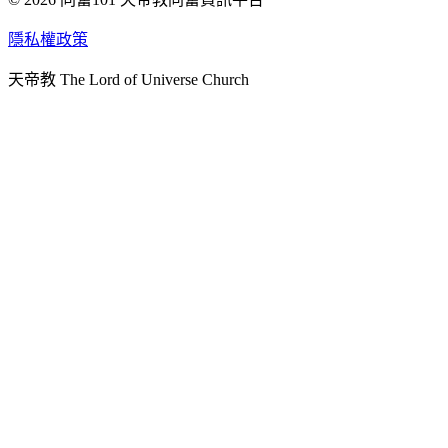
天人研究學院
隱私權政策
天人文化院
天帝教 The Lord of Universe Church
天人炁功院
天人圖書館
教史委員會
青年團
始院
台北市掌院
臺南初院
天安太和道場
天安服務預約
中華民國紅心字會