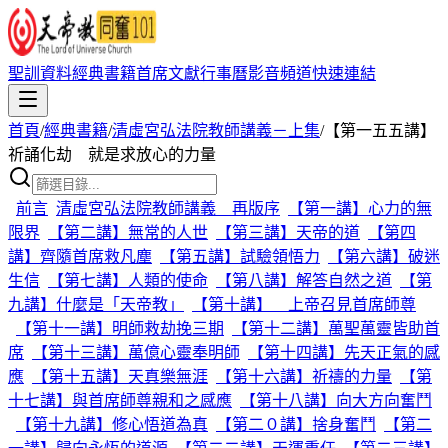
聖訓資料
經典書籍
首席文獻
行事曆
影音頻道
快速連結
首頁
/
經典書籍
/
清虛宮弘法院教師講義－上集
/
【第一五五講】
祈誦化劫 就是求放心的力量
前言
清虛宮弘法院教師講義 再版序
【第一講】心力的無
限界
【第二講】無常的人世
【第三講】天帝的道
【第四
講】齊隨首席救凡塵
【第五講】試驗領悟力
【第六講】破迷
生信
【第七講】人類的使命
【第八講】解答自然之道
【第
九講】什麼是「天帝教」
【第十講】 上帝召見首席師尊
【第十一講】明師救劫挽三期
【第十二講】萬聖萬靈皆助首
席
【第十三講】萬億心靈奉明師
【第十四講】先天正氣的感
應
【第十五講】天真樂無涯
【第十六講】祈禱的力量
【第
十七講】與首席師尊親和之感應
【第十八講】向大方向奮鬥
【第十九講】修心悟道為真
【第二０講】捨身奮鬥
【第二