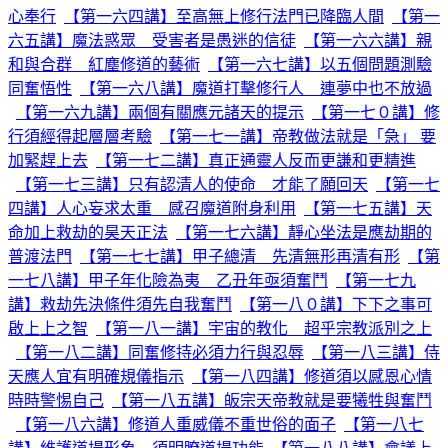
心奉行
【第一六四講】至高無上修行法門已降臨人間
【第一
六五講】魔法惑眾 受害者是愚迷的信徒
【第一六六講】親
和與合群 紅塵修道的藝術
【第一六七講】以五個問題測驗
同奮悟性
【第一六八講】魔道打擊修行人 連夢中也不放過
【第一六九講】兩個有關應元諸天的提示
【第一七０講】修
行須經得起層層考驗
【第一七一講】帝教做法就是「急」 要
加緊趕上去
【第一七二講】真正通靈人反而更謙和更精進
【第一七三講】只有認清人的使命 才能了願回天
【第一七
四講】人心妄求太重 感召魔道附身利用
【第一七五講】天
命加上救劫的昊天正法
【第一七六講】靜心坐法是應劫期的
普渡法門
【第一七七講】甲子總清 先清無形再清有形
【第
一七八講】甲子年化險為夷 乙丑年亟須奮鬥
【第一七九
講】救劫先決條件須先自我奮鬥
【第一八０講】下下之事可
啟上上之智
【第一八一講】宇宙的教化 超乎宗教派別之上
【第一八二講】同奮修持必須力行與忍辱
【第一八三講】侍
天應人宜有明確規儀指示
【第一八四講】修道須以感恩心情
時時警惕自己
【第一八五講】皈宗天帝教就是要犧牲與奮鬥
【第一八六講】修道人重威儀不重世俗的面子
【第一八七