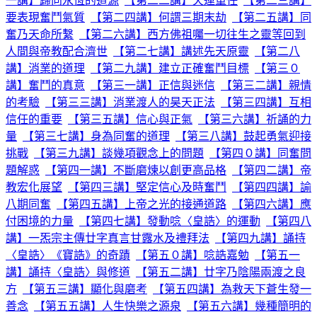
一講】歸向永恆的道源
【第二二講】天運重任
【第二三講】
要表現奮鬥氣質
【第二四講】何謂三期末劫
【第二五講】同
奮乃天命所繫
【第二六講】西方佛祖囑一切往生之靈等回到
人間與帝教配合濟世
【第二七講】講述先天原靈
【第二八
講】消業的道理
【第二九講】建立正確奮鬥目標
【第三０
講】奮鬥的真意
【第三一講】正信與迷信
【第三二講】親情
的考驗
【第三三講】消業渡人的昊天正法
【第三四講】互相
信任的重要
【第三五講】信心與正氣
【第三六講】祈誦的力
量
【第三七講】身為同奮的道理
【第三八講】鼓起勇氣迎接
挑戰
【第三九講】談幾項觀念上的問題
【第四０講】同奮問
題解惑
【第四一講】不斷磨煉以創更高品格
【第四二講】帝
教宏化展望
【第四三講】堅定信心及時奮鬥
【第四四講】諭
八期同奮
【第四五講】上帝之光的接通道路
【第四六講】應
付困境的力量
【第四七講】發動唸〈皇誥〉的運動
【第四八
講】一炁宗主傳廿字真言甘露水及禮拜法
【第四九講】誦持
〈皇誥〉《寶誥》的奇蹟
【第五０講】唸誥嘉勉
【第五一
講】誦持〈皇誥〉與修道
【第五二講】廿字乃陰陽兩渡之良
方
【第五三講】顯化與磨考
【第五四講】為救天下蒼生發一
善念
【第五五講】人生快樂之源泉
【第五六講】幾種簡明的