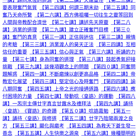
一講】歸向永恆的道源
【第二二講】天運重任
【第二三講】
要表現奮鬥氣質
【第二四講】何謂三期末劫
【第二五講】同
奮乃天命所繫
【第二六講】西方佛祖囑一切往生之靈等回到
人間與帝教配合濟世
【第二七講】講述先天原靈
【第二八
講】消業的道理
【第二九講】建立正確奮鬥目標
【第三０
講】奮鬥的真意
【第三一講】正信與迷信
【第三二講】親情
的考驗
【第三三講】消業渡人的昊天正法
【第三四講】互相
信任的重要
【第三五講】信心與正氣
【第三六講】祈誦的力
量
【第三七講】身為同奮的道理
【第三八講】鼓起勇氣迎接
挑戰
【第三九講】談幾項觀念上的問題
【第四０講】同奮問
題解惑
【第四一講】不斷磨煉以創更高品格
【第四二講】帝
教宏化展望
【第四三講】堅定信心及時奮鬥
【第四四講】諭
八期同奮
【第四五講】上帝之光的接通道路
【第四六講】應
付困境的力量
【第四七講】發動唸〈皇誥〉的運動
【第四八
講】一炁宗主傳廿字真言甘露水及禮拜法
【第四九講】誦持
〈皇誥〉《寶誥》的奇蹟
【第五０講】唸誥嘉勉
【第五一
講】誦持〈皇誥〉與修道
【第五二講】廿字乃陰陽兩渡之良
方
【第五三講】顯化與磨考
【第五四講】為救天下蒼生發一
善念
【第五五講】人生快樂之源泉
【第五六講】幾種簡明的