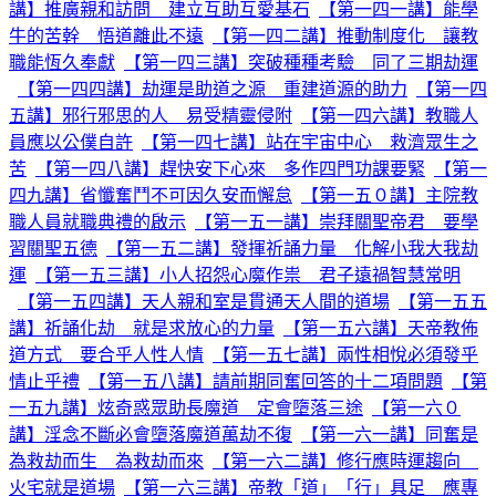
講】推廣親和訪問 建立互助互愛基石
【第一四一講】能學
牛的苦幹 悟道離此不遠
【第一四二講】推動制度化 讓教
職能恆久奉獻
【第一四三講】突破種種考驗 同了三期劫運
【第一四四講】劫運是助道之源 重建道源的助力
【第一四
五講】邪行邪思的人 易受精靈侵附
【第一四六講】教職人
員應以公僕自許
【第一四七講】站在宇宙中心 救濟眾生之
苦
【第一四八講】趕快安下心來 多作四門功課要緊
【第一
四九講】省懺奮鬥不可因久安而懈怠
【第一五０講】主院教
職人員就職典禮的啟示
【第一五一講】崇拜關聖帝君 要學
習關聖五德
【第一五二講】發揮祈誦力量 化解小我大我劫
運
【第一五三講】小人招怨心魔作祟 君子遠禍智慧常明
【第一五四講】天人親和室是貫通天人間的道場
【第一五五
講】祈誦化劫 就是求放心的力量
【第一五六講】天帝教佈
道方式 要合乎人性人情
【第一五七講】兩性相悅必須發乎
情止乎禮
【第一五八講】請前期同奮回答的十二項問題
【第
一五九講】炫奇惑眾助長魔道 定會墮落三途
【第一六０
講】淫念不斷必會墮落魔道萬劫不復
【第一六一講】同奮是
為救劫而生 為救劫而來
【第一六二講】修行應時運趨向
火宅就是道場
【第一六三講】帝教「道」「行」具足 應專