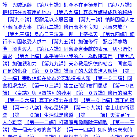
護 鬼蜮遠離
【第八七講】師尊不在更須奮鬥
【第八八講】
把錢花在最有用的地方
【第八九講】容忍互諒是成功的秘訣
【第九０講】忍耐足以克服困難
【第九一講】慎防因個人之
小事而壞大事
【第九二講】修行應本乎良知 凡事求放心
【第九三講】身心口三清淨 迎 上帝巡天
【第九四講】修
行不可固執受人供奉
【第九五講】加強修行 配合師尊熱
準 濟世渡人
【第九六講】同奮要有奉獻的表現 切忌過份
需求
【第九七講】本乎犧牲小我的心 為教院奮鬥
【第九八
講】加強親和力
【第九九講】天帝教是道德的結合 同奮是
正氣的化身
【第一００講】講面子的人就會進入魔境
【第一
０一講】宗教信仰在於為公忘私造福人類
【第一０二講】同
奮相處之道
【第一０三講】建立正確的奮鬥思想
【第一０四
講】〈皇誥〉與《寶誥》的妙用
【第一０五講】修行的深處
【第一０六講】真正的道力在此刻
【第一０七講】真正的道
場
【第一０八講】修心是道源
【第一０九講】富士山的祈禱
會
【第一一０講】生活就是修道
【第一一一講】天道易行
人心難寧
【第一一二講】打擊魔鬼像驅除癌細胞
【第一一三
講】做一個天帝教的奮鬥者
【第一一四講】如何適應未來的