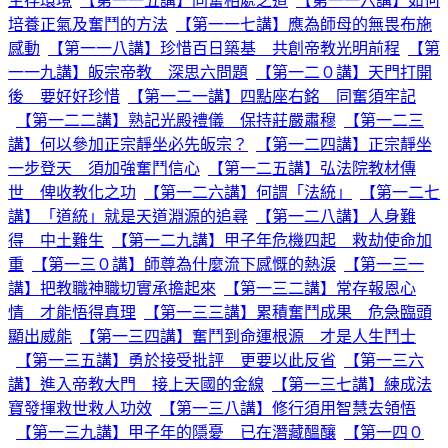
生存環境
【第一一五講】同奮相處之道
【第一一六講】如何
培養正氣及奮鬥的方法
【第一一七講】應為師母的無畏布施
感動
【第一一八講】珍惜百日築基 共創帝教光明前程
【第
一一九講】皈宗帝教 深思六問題
【第一二０講】天門打開
後 要好好珍惜
【第一二一講】四點座右銘 同奮須牢記
【第一二二講】熟記光殿禮儀 保持莊嚴肅穆
【第一二三
講】何以參加正宗靜坐必先皈宗？
【第一二四講】正宗靜坐
一步登天 須加強奮鬥信心
【第一二五講】弘法院教材傳
世 俾收教化之功
【第一二六講】何謂「法統」
【第一二七
講】「道統」就是天道淵源的追尋
【第一二八講】人身難
得 中土難生
【第一二九講】甲子年危機四起 救劫使命加
重
【第一三０講】師尊為什麼流下感慨的熱淚
【第一三一
講】把教職神職切實承擔起來
【第一三二講】常存報恩心
情 才能悟得真理
【第一三三講】累積奮鬥成果 危急臨頭
顯出威能
【第一三四講】奮鬥到命運根源 才是人生鬥士
【第一三五講】勇於接受批評 更要以此反省
【第一三六
講】進入帝教大門 接上天國的金線
【第一三七講】練成法
寶發揮救世救人功效
【第一三八講】修行須用智慧去領悟
【第一三九講】甲子年的隱憂 已在潛藏醞釀
【第一四０