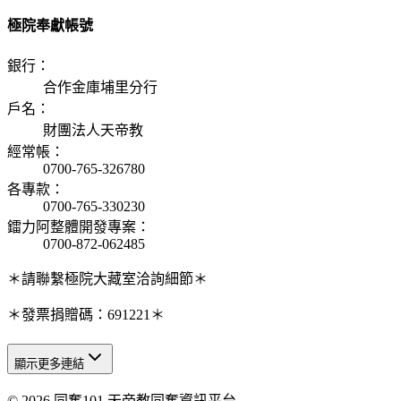
極院奉獻帳號
銀行
：
合作金庫埔里分行
戶名
：
財團法人天帝教
經常帳
：
0700-765-326780
各專款
：
0700-765-330230
鐳力阿整體開發專案
：
0700-872-062485
＊請聯繫極院大藏室洽詢細節＊
＊發票捐贈碼：691221＊
顯示更多連結
© 2026 同奮101 天帝教同奮資訊平台
天人研究總院