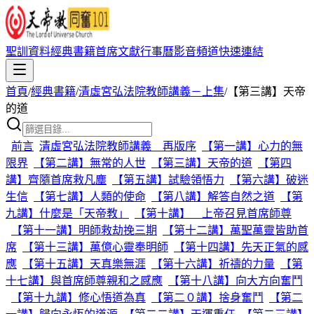
聖訓資料
經典書籍
首席文獻
行事曆
影音頻道
快速連結
首頁
/
經典書籍
/
清虛宮弘法院教師講義－上集
/
【第三講】天帝
的道
前言
清虛宮弘法院教師講義 再版序
【第一講】心力的無
限界
【第二講】無常的人世
【第三講】天帝的道
【第四
講】齊隨首席救凡塵
【第五講】試驗領悟力
【第六講】破迷
生信
【第七講】人類的使命
【第八講】解答自然之道
【第
九講】什麼是「天帝教」
【第十講】 上帝召見首席師尊
【第十一講】明師救劫挽三期
【第十二講】萬聖萬靈皆助首
席
【第十三講】萬億心靈奉明師
【第十四講】先天正氣的感
應
【第十五講】天真樂無涯
【第十六講】祈禱的力量
【第
十七講】與首席師尊親和之感應
【第十八講】向大方向奮鬥
【第十九講】修心悟道為真
【第二０講】捨身奮鬥
【第二