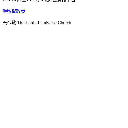
天人研究學院
隱私權政策
天人文化院
天帝教 The Lord of Universe Church
天人炁功院
天人圖書館
教史委員會
青年團
始院
台北市掌院
臺南初院
天安太和道場
天安服務預約
中華民國紅心字會