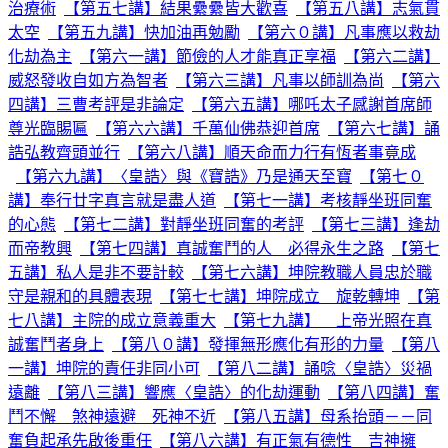
治療術
【第五七講】結果纍纍皆大歡喜
【第五八講】志氣貫
太空
【第五九講】快加油再勉勵
【第六０講】凡事應以救劫
化劫為主
【第六一講】節儉的人才能真正享福
【第六二講】
威怒發收自如方為智者
【第六三講】凡事以師訓為尚
【第六
四講】三曹考評是非論定
【第六五講】哪吒太子感謝首席師
尊光臨賜匾
【第六六講】千萬仙佛恭迎首席
【第六七講】誦
誥弘教齊頭並行
【第六八講】順天命而力行有恆者事竟成
【第六九講】〈皇誥〉與《寶誥》乃是通天至寶
【第七０
講】奉行廿字真言就是盡人道
【第七一講】考核靜坐班同奮
的心態
【第七二講】對靜坐班同奮的考評
【第七三講】逢劫
而帝教興
【第七四講】真誠奮鬥的人 必得永生之路
【第七
五講】私人是非不要計較
【第七六講】坤院教職人員忠於職
守是親和的具體表現
【第七七講】坤院成立 旋乾轉坤
【第
七八講】主院的成立意義重大
【第七九講】 上帝光照在真
誠奮鬥者身上
【第八０講】發揮無形應化有形的力量
【第八
一講】坤院的責任非同小可
【第八二講】誦唸〈皇誥〉災禍
遠離
【第八三講】響應〈皇誥〉的化劫運動
【第八四講】奮
鬥不懈 煞神遠避 死神不近
【第八五講】母系抬頭－－同
奮負起承先啟後重任
【第八六講】有正氣有德性 吉神擁