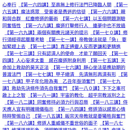
心奉行
【第一六四講】至高無上修行法門已降臨人間
【第一
六五講】魔法惑眾 受害者是愚迷的信徒
【第一六六講】親
和與合群 紅塵修道的藝術
【第一六七講】以五個問題測驗
同奮悟性
【第一六八講】魔道打擊修行人 連夢中也不放過
【第一六九講】兩個有關應元諸天的提示
【第一七０講】修
行須經得起層層考驗
【第一七一講】帝教做法就是「急」 要
加緊趕上去
【第一七二講】真正通靈人反而更謙和更精進
【第一七三講】只有認清人的使命 才能了願回天
【第一七
四講】人心妄求太重 感召魔道附身利用
【第一七五講】天
命加上救劫的昊天正法
【第一七六講】靜心坐法是應劫期的
普渡法門
【第一七七講】甲子總清 先清無形再清有形
【第
一七八講】甲子年化險為夷 乙丑年亟須奮鬥
【第一七九
講】救劫先決條件須先自我奮鬥
【第一八０講】下下之事可
啟上上之智
【第一八一講】宇宙的教化 超乎宗教派別之上
【第一八二講】同奮修持必須力行與忍辱
【第一八三講】侍
天應人宜有明確規儀指示
【第一八四講】修道須以感恩心情
時時警惕自己
【第一八五講】皈宗天帝教就是要犧牲與奮鬥
【第一八六講】修道人重威儀不重世俗的面子
【第一八七