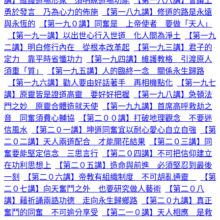
講】維護道場形象 須明瞭道場功能
【第一八八講】會議上
勇於發言 乃為心力的佈施
【第一八九講】修道的路是永遠
與永恆的
【第一九０講】同奮是 上帝使者 要做「天人」
【第一九一講】以出世心行入世道 化人間為淨土
【第一九
二講】明白修行內在 從根本改革起
【第一九三講】君子的
定力 靠平時省懺功力
【第一九四講】維護教格 引渡原人
須重「質」
【第一九五講】人的臨終一念 關係永生歸路
【第一九六講】勸人要由好話著手 再相機點化
【第一九七
講】原靈皆是證道高靈 要好好把握
【第一九八講】急頓法
門之妙 原靈合體造就天使
【第一九九講】首席高呼救劫之
音 同奮須費心輔協
【第二００講】打破地理觀念 不要迷
信風水
【第二０一講】坤道同奮宜以耐心愛心自立自強
【第
二０二講】天人兩道配合 才能開花結果
【第二０三講】同
奮要能堅定信念 三思言行
【第二０四講】不可把信仰建立
在功利思想上
【第二０五講】造命與前進 必須堅忍到最後
一刻
【第二０六講】帝教有組織制度 不可胡亂通靈
【第
二０七講】向天奮鬥之外 也要研究做人藝術
【第二０八
講】藉祈誦兩誥功德 走向永生歸鄉路
【第二０九講】真正
奮鬥的同奮 不可逾分享受
【第二一０講】天人相應 是救