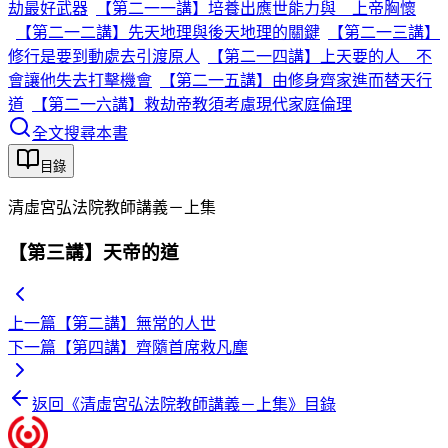
劫最好武器
【第二一一講】培養出應世能力與 上帝胸懷
【第二一二講】先天地理與後天地理的關鍵
【第二一三講】
修行是要到動處去引渡原人
【第二一四講】上天要的人 不
會讓他失去打擊機會
【第二一五講】由修身齊家進而替天行
道
【第二一六講】救劫帝教須考慮現代家庭倫理
全文搜尋本書
目錄
清虛宮弘法院教師講義－上集
【第三講】天帝的道
上一篇
【第二講】無常的人世
下一篇
【第四講】齊隨首席救凡塵
返回《
清虛宮弘法院教師講義－上集
》目錄