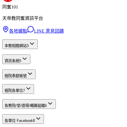
同奮101
天帝教同奮資訊平台
各地據點
LINE 意見回饋
本教相關網站
3
資訊系統
5
極院奉獻帳號
極院各單位
7
各教院/堂/道場/輔翼組織
6
各單位 Facebook
8