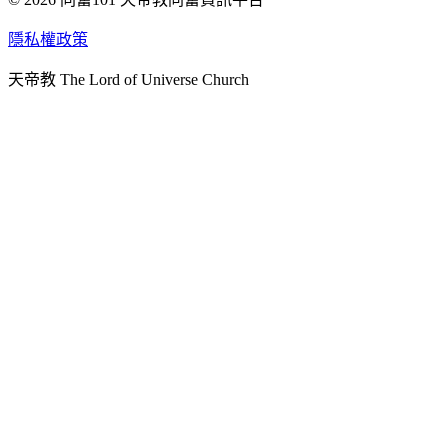
天人研究學院
隱私權政策
天人文化院
天帝教 The Lord of Universe Church
天人炁功院
天人圖書館
教史委員會
青年團
始院
台北市掌院
臺南初院
天安太和道場
天安服務預約
中華民國紅心字會