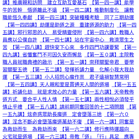
講】推廣親和訪問 建立互助互愛基石
【第一四一講】能學
牛的苦幹 悟道離此不遠
【第一四二講】推動制度化 讓教
職能恆久奉獻
【第一四三講】突破種種考驗 同了三期劫運
【第一四四講】劫運是助道之源 重建道源的助力
【第一四
五講】邪行邪思的人 易受精靈侵附
【第一四六講】教職人
員應以公僕自許
【第一四七講】站在宇宙中心 救濟眾生之
苦
【第一四八講】趕快安下心來 多作四門功課要緊
【第一
四九講】省懺奮鬥不可因久安而懈怠
【第一五０講】主院教
職人員就職典禮的啟示
【第一五一講】崇拜關聖帝君 要學
習關聖五德
【第一五二講】發揮祈誦力量 化解小我大我劫
運
【第一五三講】小人招怨心魔作祟 君子遠禍智慧常明
【第一五四講】天人親和室是貫通天人間的道場
【第一五五
講】祈誦化劫 就是求放心的力量
【第一五六講】天帝教佈
道方式 要合乎人性人情
【第一五七講】兩性相悅必須發乎
情止乎禮
【第一五八講】請前期同奮回答的十二項問題
【第
一五九講】炫奇惑眾助長魔道 定會墮落三途
【第一六０
講】淫念不斷必會墮落魔道萬劫不復
【第一六一講】同奮是
為救劫而生 為救劫而來
【第一六二講】修行應時運趨向
火宅就是道場
【第一六三講】帝教「道」「行」具足 應專