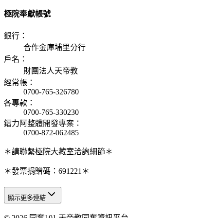
極院奉獻帳號
銀行
：
合作金庫埔里分行
戶名
：
財團法人天帝教
經常帳
：
0700-765-326780
各專款
：
0700-765-330230
鐳力阿整體開發專案
：
0700-872-062485
＊請聯繫極院大藏室洽詢細節＊
＊發票捐贈碼：691221＊
顯示更多連結
© 2026 同奮101 天帝教同奮資訊平台
天人研究總院