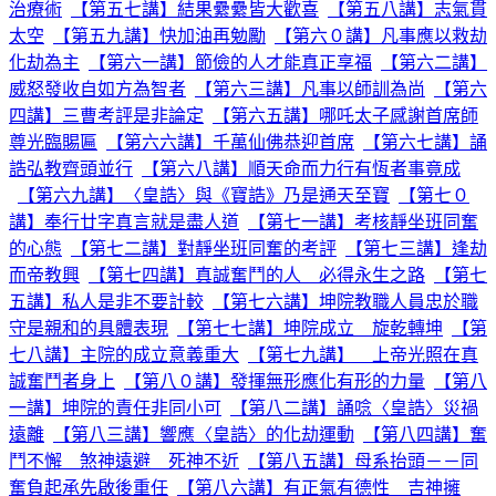
治療術
【第五七講】結果纍纍皆大歡喜
【第五八講】志氣貫
太空
【第五九講】快加油再勉勵
【第六０講】凡事應以救劫
化劫為主
【第六一講】節儉的人才能真正享福
【第六二講】
威怒發收自如方為智者
【第六三講】凡事以師訓為尚
【第六
四講】三曹考評是非論定
【第六五講】哪吒太子感謝首席師
尊光臨賜匾
【第六六講】千萬仙佛恭迎首席
【第六七講】誦
誥弘教齊頭並行
【第六八講】順天命而力行有恆者事竟成
【第六九講】〈皇誥〉與《寶誥》乃是通天至寶
【第七０
講】奉行廿字真言就是盡人道
【第七一講】考核靜坐班同奮
的心態
【第七二講】對靜坐班同奮的考評
【第七三講】逢劫
而帝教興
【第七四講】真誠奮鬥的人 必得永生之路
【第七
五講】私人是非不要計較
【第七六講】坤院教職人員忠於職
守是親和的具體表現
【第七七講】坤院成立 旋乾轉坤
【第
七八講】主院的成立意義重大
【第七九講】 上帝光照在真
誠奮鬥者身上
【第八０講】發揮無形應化有形的力量
【第八
一講】坤院的責任非同小可
【第八二講】誦唸〈皇誥〉災禍
遠離
【第八三講】響應〈皇誥〉的化劫運動
【第八四講】奮
鬥不懈 煞神遠避 死神不近
【第八五講】母系抬頭－－同
奮負起承先啟後重任
【第八六講】有正氣有德性 吉神擁