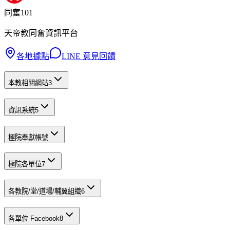
同奮101
天帝教同奮資訊平台
各地據點
LINE 意見回饋
本教相關網站
3
資訊系統
5
極院奉獻帳號
極院各單位
7
各教院/堂/道場/輔翼組織
6
各單位 Facebook
8