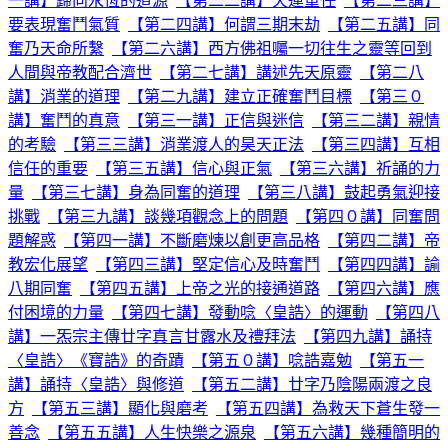
一講】歸向永恆的道源
【第二二講】天運重任
【第二三講】
要表現奮鬥氣質
【第二四講】何謂三期末劫
【第二五講】同
奮乃天命所繫
【第二六講】西方佛祖囑一切往生之靈等回到
人間與帝教配合濟世
【第二七講】講述先天原靈
【第二八
講】消業的道理
【第二九講】建立正確奮鬥目標
【第三０
講】奮鬥的真意
【第三一講】正信與迷信
【第三二講】親情
的考驗
【第三三講】消業渡人的昊天正法
【第三四講】互相
信任的重要
【第三五講】信心與正氣
【第三六講】祈誦的力
量
【第三七講】身為同奮的道理
【第三八講】鼓起勇氣迎接
挑戰
【第三九講】談幾項觀念上的問題
【第四０講】同奮問
題解惑
【第四一講】不斷磨煉以創更高品格
【第四二講】帝
教宏化展望
【第四三講】堅定信心及時奮鬥
【第四四講】諭
八期同奮
【第四五講】上帝之光的接通道路
【第四六講】應
付困境的力量
【第四七講】發動唸〈皇誥〉的運動
【第四八
講】一炁宗主傳廿字真言甘露水及禮拜法
【第四九講】誦持
〈皇誥〉《寶誥》的奇蹟
【第五０講】唸誥嘉勉
【第五一
講】誦持〈皇誥〉與修道
【第五二講】廿字乃陰陽兩渡之良
方
【第五三講】顯化與磨考
【第五四講】為救天下蒼生發一
善念
【第五五講】人生快樂之源泉
【第五六講】幾種簡明的