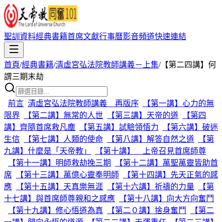
聖訓資料
經典書籍
首席文獻
行事曆
影音頻道
快速連結
首頁
/
經典書籍
/
清虛宮弘法院教師講義－上集
/
【第二四講】何
謂三期末劫
前言
清虛宮弘法院教師講義 再版序
【第一講】心力的無
限界
【第二講】無常的人世
【第三講】天帝的道
【第四
講】齊隨首席救凡塵
【第五講】試驗領悟力
【第六講】破迷
生信
【第七講】人類的使命
【第八講】解答自然之道
【第
九講】什麼是「天帝教」
【第十講】 上帝召見首席師尊
【第十一講】明師救劫挽三期
【第十二講】萬聖萬靈皆助首
席
【第十三講】萬億心靈奉明師
【第十四講】先天正氣的感
應
【第十五講】天真樂無涯
【第十六講】祈禱的力量
【第
十七講】與首席師尊親和之感應
【第十八講】向大方向奮鬥
【第十九講】修心悟道為真
【第二０講】捨身奮鬥
【第二