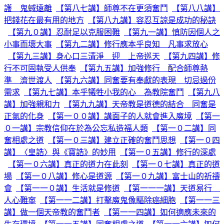
護 鬼蜮遠離
【第八七講】師尊不在更須奮鬥
【第八八講】
把錢花在最有用的地方
【第八九講】容忍互諒是成功的秘訣
【第九０講】忍耐足以克服困難
【第九一講】慎防因個人之
小事而壞大事
【第九二講】修行應本乎良知 凡事求放心
【第九三講】身心口三清淨 迎 上帝巡天
【第九四講】修
行不可固執受人供奉
【第九五講】加強修行 配合師尊熱
準 濟世渡人
【第九六講】同奮要有奉獻的表現 切忌過份
需求
【第九七講】本乎犧牲小我的心 為教院奮鬥
【第九八
講】加強親和力
【第九九講】天帝教是道德的結合 同奮是
正氣的化身
【第一００講】講面子的人就會進入魔境
【第一
０一講】宗教信仰在於為公忘私造福人類
【第一０二講】同
奮相處之道
【第一０三講】建立正確的奮鬥思想
【第一０四
講】〈皇誥〉與《寶誥》的妙用
【第一０五講】修行的深處
【第一０六講】真正的道力在此刻
【第一０七講】真正的道
場
【第一０八講】修心是道源
【第一０九講】富士山的祈禱
會
【第一一０講】生活就是修道
【第一一一講】天道易行
人心難寧
【第一一二講】打擊魔鬼像驅除癌細胞
【第一一三
講】做一個天帝教的奮鬥者
【第一一四講】如何適應未來的