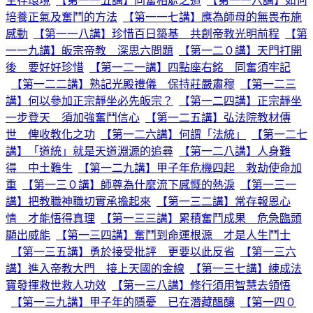
生存環境
【第一一五講】同奮相處之道
【第一一六講】如何
培養正氣及奮鬥的方法
【第一一七講】應為師母的無畏布施
感動
【第一一八講】珍惜百日築基 共創帝教光明前程
【第
一一九講】皈宗帝教 深思六問題
【第一二０講】天門打開
後 要好好珍惜
【第一二一講】四點座右銘 同奮須牢記
【第一二二講】熟記光殿禮儀 保持莊嚴肅穆
【第一二三
講】何以參加正宗靜坐必先皈宗？
【第一二四講】正宗靜坐
一步登天 須加強奮鬥信心
【第一二五講】弘法院教材傳
世 俾收教化之功
【第一二六講】何謂「法統」
【第一二七
講】「道統」就是天道淵源的追尋
【第一二八講】人身難
得 中土難生
【第一二九講】甲子年危機四起 救劫使命加
重
【第一三０講】師尊為什麼流下感慨的熱淚
【第一三一
講】把教職神職切實承擔起來
【第一三二講】常存報恩心
情 才能悟得真理
【第一三三講】累積奮鬥成果 危急臨頭
顯出威能
【第一三四講】奮鬥到命運根源 才是人生鬥士
【第一三五講】勇於接受批評 更要以此反省
【第一三六
講】進入帝教大門 接上天國的金線
【第一三七講】練成法
寶發揮救世救人功效
【第一三八講】修行須用智慧去領悟
【第一三九講】甲子年的隱憂 已在潛藏醞釀
【第一四０