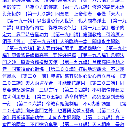
講】維護道場形象 須明瞭道場功能
【第一八八講】會議上
勇於發言 乃為心力的佈施
【第一八九講】修道的路是永遠
與永恆的
【第一九０講】同奮是 上帝使者 要做「天人」
【第一九一講】以出世心行入世道 化人間為淨土
【第一九
二講】明白修行內在 從根本改革起
【第一九三講】君子的
定力 靠平時省懺功力
【第一九四講】維護教格 引渡原人
須重「質」
【第一九五講】人的臨終一念 關係永生歸路
【第一九六講】勸人要由好話著手 再相機點化
【第一九七
講】原靈皆是證道高靈 要好好把握
【第一九八講】急頓法
門之妙 原靈合體造就天使
【第一九九講】首席高呼救劫之
音 同奮須費心輔協
【第二００講】打破地理觀念 不要迷
信風水
【第二０一講】坤道同奮宜以耐心愛心自立自強
【第
二０二講】天人兩道配合 才能開花結果
【第二０三講】同
奮要能堅定信念 三思言行
【第二０四講】不可把信仰建立
在功利思想上
【第二０五講】造命與前進 必須堅忍到最後
一刻
【第二０六講】帝教有組織制度 不可胡亂通靈
【第
二０七講】向天奮鬥之外 也要研究做人藝術
【第二０八
講】藉祈誦兩誥功德 走向永生歸鄉路
【第二０九講】真正
奮鬥的同奮 不可逾分享受
【第二一０講】天人相應 是救