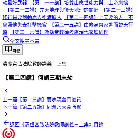
劫最好武器
【第二一一講】培養出應世能力與 上帝胸懷
【第二一二講】先天地理與後天地理的關鍵
【第二一三講】
修行是要到動處去引渡原人
【第二一四講】上天要的人 不
會讓他失去打擊機會
【第二一五講】由修身齊家進而替天行
道
【第二一六講】救劫帝教須考慮現代家庭倫理
全文搜尋本書
目錄
清虛宮弘法院教師講義－上集
【第二四講】何謂三期末劫
上一篇
【第二三講】要表現奮鬥氣質
下一篇
【第二五講】同奮乃天命所繫
返回《
清虛宮弘法院教師講義－上集
》目錄