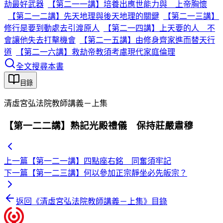
劫最好武器
【第二一一講】培養出應世能力與 上帝胸懷
【第二一二講】先天地理與後天地理的關鍵
【第二一三講】
修行是要到動處去引渡原人
【第二一四講】上天要的人 不
會讓他失去打擊機會
【第二一五講】由修身齊家進而替天行
道
【第二一六講】救劫帝教須考慮現代家庭倫理
全文搜尋本書
目錄
清虛宮弘法院教師講義－上集
【第一二二講】熟記光殿禮儀 保持莊嚴肅穆
上一篇
【第一二一講】四點座右銘 同奮須牢記
下一篇
【第一二三講】何以參加正宗靜坐必先皈宗？
返回《
清虛宮弘法院教師講義－上集
》目錄