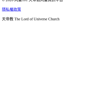
天人研究學院
隱私權政策
天人文化院
天帝教 The Lord of Universe Church
天人炁功院
天人圖書館
教史委員會
青年團
始院
台北市掌院
臺南初院
天安太和道場
天安服務預約
中華民國紅心字會