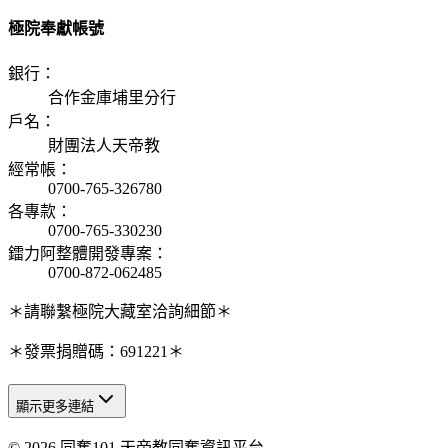
極院奉獻帳號
銀行
：
合作金庫埔里分行
戶名
：
財團法人天帝教
經常帳
：
0700-765-326780
各專款
：
0700-765-330230
鐳力阿整體開發專案
：
0700-872-062485
＊請聯繫極院大藏室洽詢細節＊
＊發票捐贈碼：691221＊
顯示更多連結
© 2026 同奮101 天帝教同奮資訊平台
天人研究總院