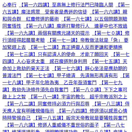
心奉行
【第一六四講】至高無上修行法門已降臨人間
【第一
六五講】魔法惑眾 受害者是愚迷的信徒
【第一六六講】親
和與合群 紅塵修道的藝術
【第一六七講】以五個問題測驗
同奮悟性
【第一六八講】魔道打擊修行人 連夢中也不放過
【第一六九講】兩個有關應元諸天的提示
【第一七０講】修
行須經得起層層考驗
【第一七一講】帝教做法就是「急」 要
加緊趕上去
【第一七二講】真正通靈人反而更謙和更精進
【第一七三講】只有認清人的使命 才能了願回天
【第一七
四講】人心妄求太重 感召魔道附身利用
【第一七五講】天
命加上救劫的昊天正法
【第一七六講】靜心坐法是應劫期的
普渡法門
【第一七七講】甲子總清 先清無形再清有形
【第
一七八講】甲子年化險為夷 乙丑年亟須奮鬥
【第一七九
講】救劫先決條件須先自我奮鬥
【第一八０講】下下之事可
啟上上之智
【第一八一講】宇宙的教化 超乎宗教派別之上
【第一八二講】同奮修持必須力行與忍辱
【第一八三講】侍
天應人宜有明確規儀指示
【第一八四講】修道須以感恩心情
時時警惕自己
【第一八五講】皈宗天帝教就是要犧牲與奮鬥
【第一八六講】修道人重威儀不重世俗的面子
【第一八七