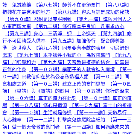
護 鬼蜮遠離
【第八七講】師尊不在更須奮鬥
【第八八講】
把錢花在最有用的地方
【第八九講】容忍互諒是成功的秘訣
【第九０講】忍耐足以克服困難
【第九一講】慎防因個人之
小事而壞大事
【第九二講】修行應本乎良知 凡事求放心
【第九三講】身心口三清淨 迎 上帝巡天
【第九四講】修
行不可固執受人供奉
【第九五講】加強修行 配合師尊熱
準 濟世渡人
【第九六講】同奮要有奉獻的表現 切忌過份
需求
【第九七講】本乎犧牲小我的心 為教院奮鬥
【第九八
講】加強親和力
【第九九講】天帝教是道德的結合 同奮是
正氣的化身
【第一００講】講面子的人就會進入魔境
【第一
０一講】宗教信仰在於為公忘私造福人類
【第一０二講】同
奮相處之道
【第一０三講】建立正確的奮鬥思想
【第一０四
講】〈皇誥〉與《寶誥》的妙用
【第一０五講】修行的深處
【第一０六講】真正的道力在此刻
【第一０七講】真正的道
場
【第一０八講】修心是道源
【第一０九講】富士山的祈禱
會
【第一一０講】生活就是修道
【第一一一講】天道易行
人心難寧
【第一一二講】打擊魔鬼像驅除癌細胞
【第一一三
講】做一個天帝教的奮鬥者
【第一一四講】如何適應未來的