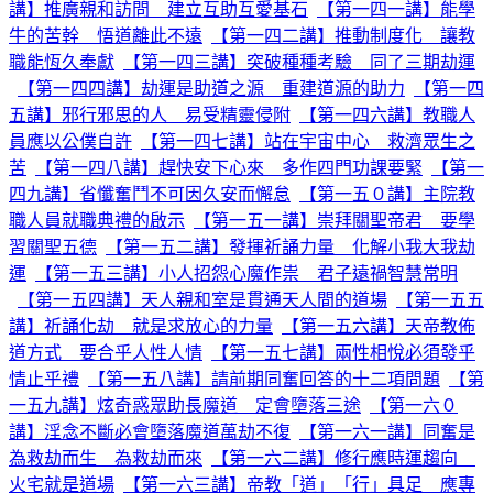
講】推廣親和訪問 建立互助互愛基石
【第一四一講】能學
牛的苦幹 悟道離此不遠
【第一四二講】推動制度化 讓教
職能恆久奉獻
【第一四三講】突破種種考驗 同了三期劫運
【第一四四講】劫運是助道之源 重建道源的助力
【第一四
五講】邪行邪思的人 易受精靈侵附
【第一四六講】教職人
員應以公僕自許
【第一四七講】站在宇宙中心 救濟眾生之
苦
【第一四八講】趕快安下心來 多作四門功課要緊
【第一
四九講】省懺奮鬥不可因久安而懈怠
【第一五０講】主院教
職人員就職典禮的啟示
【第一五一講】崇拜關聖帝君 要學
習關聖五德
【第一五二講】發揮祈誦力量 化解小我大我劫
運
【第一五三講】小人招怨心魔作祟 君子遠禍智慧常明
【第一五四講】天人親和室是貫通天人間的道場
【第一五五
講】祈誦化劫 就是求放心的力量
【第一五六講】天帝教佈
道方式 要合乎人性人情
【第一五七講】兩性相悅必須發乎
情止乎禮
【第一五八講】請前期同奮回答的十二項問題
【第
一五九講】炫奇惑眾助長魔道 定會墮落三途
【第一六０
講】淫念不斷必會墮落魔道萬劫不復
【第一六一講】同奮是
為救劫而生 為救劫而來
【第一六二講】修行應時運趨向
火宅就是道場
【第一六三講】帝教「道」「行」具足 應專