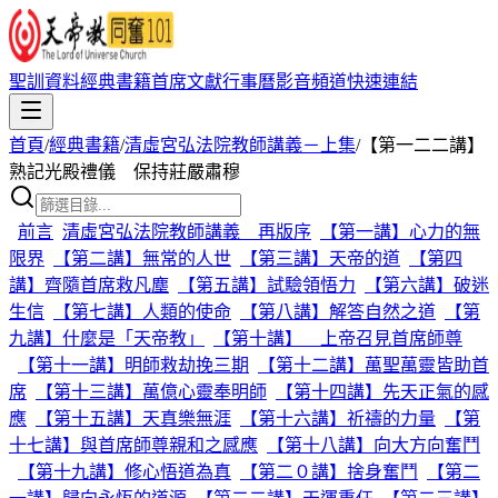
聖訓資料
經典書籍
首席文獻
行事曆
影音頻道
快速連結
首頁
/
經典書籍
/
清虛宮弘法院教師講義－上集
/
【第一二二講】
熟記光殿禮儀 保持莊嚴肅穆
前言
清虛宮弘法院教師講義 再版序
【第一講】心力的無
限界
【第二講】無常的人世
【第三講】天帝的道
【第四
講】齊隨首席救凡塵
【第五講】試驗領悟力
【第六講】破迷
生信
【第七講】人類的使命
【第八講】解答自然之道
【第
九講】什麼是「天帝教」
【第十講】 上帝召見首席師尊
【第十一講】明師救劫挽三期
【第十二講】萬聖萬靈皆助首
席
【第十三講】萬億心靈奉明師
【第十四講】先天正氣的感
應
【第十五講】天真樂無涯
【第十六講】祈禱的力量
【第
十七講】與首席師尊親和之感應
【第十八講】向大方向奮鬥
【第十九講】修心悟道為真
【第二０講】捨身奮鬥
【第二