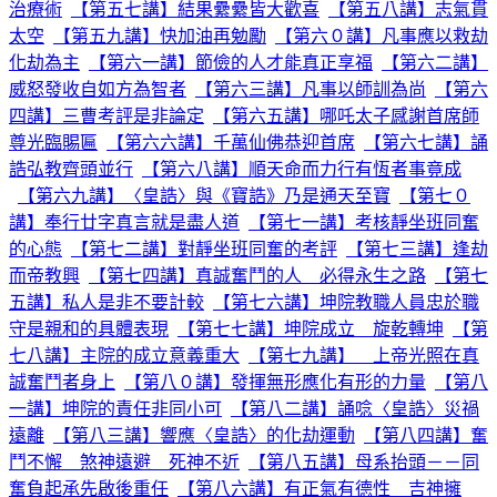
治療術
【第五七講】結果纍纍皆大歡喜
【第五八講】志氣貫
太空
【第五九講】快加油再勉勵
【第六０講】凡事應以救劫
化劫為主
【第六一講】節儉的人才能真正享福
【第六二講】
威怒發收自如方為智者
【第六三講】凡事以師訓為尚
【第六
四講】三曹考評是非論定
【第六五講】哪吒太子感謝首席師
尊光臨賜匾
【第六六講】千萬仙佛恭迎首席
【第六七講】誦
誥弘教齊頭並行
【第六八講】順天命而力行有恆者事竟成
【第六九講】〈皇誥〉與《寶誥》乃是通天至寶
【第七０
講】奉行廿字真言就是盡人道
【第七一講】考核靜坐班同奮
的心態
【第七二講】對靜坐班同奮的考評
【第七三講】逢劫
而帝教興
【第七四講】真誠奮鬥的人 必得永生之路
【第七
五講】私人是非不要計較
【第七六講】坤院教職人員忠於職
守是親和的具體表現
【第七七講】坤院成立 旋乾轉坤
【第
七八講】主院的成立意義重大
【第七九講】 上帝光照在真
誠奮鬥者身上
【第八０講】發揮無形應化有形的力量
【第八
一講】坤院的責任非同小可
【第八二講】誦唸〈皇誥〉災禍
遠離
【第八三講】響應〈皇誥〉的化劫運動
【第八四講】奮
鬥不懈 煞神遠避 死神不近
【第八五講】母系抬頭－－同
奮負起承先啟後重任
【第八六講】有正氣有德性 吉神擁