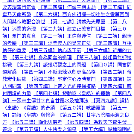
一講】歸向永恆的道源
【第二二講】天運重任
【第二三講】
要表現奮鬥氣質
【第二四講】何謂三期末劫
【第二五講】同
奮乃天命所繫
【第二六講】西方佛祖囑一切往生之靈等回到
人間與帝教配合濟世
【第二七講】講述先天原靈
【第二八
講】消業的道理
【第二九講】建立正確奮鬥目標
【第三０
講】奮鬥的真意
【第三一講】正信與迷信
【第三二講】親情
的考驗
【第三三講】消業渡人的昊天正法
【第三四講】互相
信任的重要
【第三五講】信心與正氣
【第三六講】祈誦的力
量
【第三七講】身為同奮的道理
【第三八講】鼓起勇氣迎接
挑戰
【第三九講】談幾項觀念上的問題
【第四０講】同奮問
題解惑
【第四一講】不斷磨煉以創更高品格
【第四二講】帝
教宏化展望
【第四三講】堅定信心及時奮鬥
【第四四講】諭
八期同奮
【第四五講】上帝之光的接通道路
【第四六講】應
付困境的力量
【第四七講】發動唸〈皇誥〉的運動
【第四八
講】一炁宗主傳廿字真言甘露水及禮拜法
【第四九講】誦持
〈皇誥〉《寶誥》的奇蹟
【第五０講】唸誥嘉勉
【第五一
講】誦持〈皇誥〉與修道
【第五二講】廿字乃陰陽兩渡之良
方
【第五三講】顯化與磨考
【第五四講】為救天下蒼生發一
善念
【第五五講】人生快樂之源泉
【第五六講】幾種簡明的