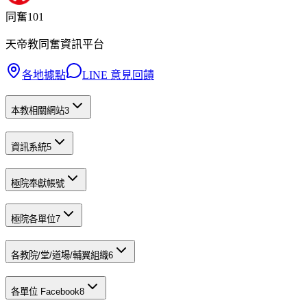
同奮101
天帝教同奮資訊平台
各地據點
LINE 意見回饋
本教相關網站
3
資訊系統
5
極院奉獻帳號
極院各單位
7
各教院/堂/道場/輔翼組織
6
各單位 Facebook
8