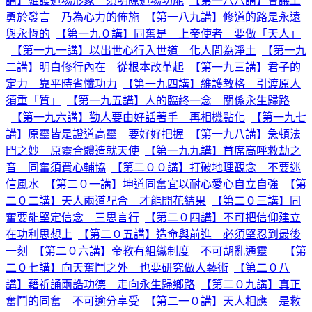
講】維護道場形象 須明瞭道場功能
【第一八八講】會議上
勇於發言 乃為心力的佈施
【第一八九講】修道的路是永遠
與永恆的
【第一九０講】同奮是 上帝使者 要做「天人」
【第一九一講】以出世心行入世道 化人間為淨土
【第一九
二講】明白修行內在 從根本改革起
【第一九三講】君子的
定力 靠平時省懺功力
【第一九四講】維護教格 引渡原人
須重「質」
【第一九五講】人的臨終一念 關係永生歸路
【第一九六講】勸人要由好話著手 再相機點化
【第一九七
講】原靈皆是證道高靈 要好好把握
【第一九八講】急頓法
門之妙 原靈合體造就天使
【第一九九講】首席高呼救劫之
音 同奮須費心輔協
【第二００講】打破地理觀念 不要迷
信風水
【第二０一講】坤道同奮宜以耐心愛心自立自強
【第
二０二講】天人兩道配合 才能開花結果
【第二０三講】同
奮要能堅定信念 三思言行
【第二０四講】不可把信仰建立
在功利思想上
【第二０五講】造命與前進 必須堅忍到最後
一刻
【第二０六講】帝教有組織制度 不可胡亂通靈
【第
二０七講】向天奮鬥之外 也要研究做人藝術
【第二０八
講】藉祈誦兩誥功德 走向永生歸鄉路
【第二０九講】真正
奮鬥的同奮 不可逾分享受
【第二一０講】天人相應 是救