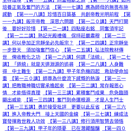
生存環境
【第一一五講】同奮相處之道
【第一一六講】如何
培養正氣及奮鬥的方法
【第一一七講】應為師母的無畏布施
感動
【第一一八講】珍惜百日築基 共創帝教光明前程
【第
一一九講】皈宗帝教 深思六問題
【第一二０講】天門打開
後 要好好珍惜
【第一二一講】四點座右銘 同奮須牢記
【第一二二講】熟記光殿禮儀 保持莊嚴肅穆
【第一二三
講】何以參加正宗靜坐必先皈宗？
【第一二四講】正宗靜坐
一步登天 須加強奮鬥信心
【第一二五講】弘法院教材傳
世 俾收教化之功
【第一二六講】何謂「法統」
【第一二七
講】「道統」就是天道淵源的追尋
【第一二八講】人身難
得 中土難生
【第一二九講】甲子年危機四起 救劫使命加
重
【第一三０講】師尊為什麼流下感慨的熱淚
【第一三一
講】把教職神職切實承擔起來
【第一三二講】常存報恩心
情 才能悟得真理
【第一三三講】累積奮鬥成果 危急臨頭
顯出威能
【第一三四講】奮鬥到命運根源 才是人生鬥士
【第一三五講】勇於接受批評 更要以此反省
【第一三六
講】進入帝教大門 接上天國的金線
【第一三七講】練成法
寶發揮救世救人功效
【第一三八講】修行須用智慧去領悟
【第一三九講】甲子年的隱憂 已在潛藏醞釀
【第一四０