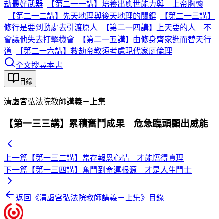
劫最好武器
【第二一一講】培養出應世能力與 上帝胸懷
【第二一二講】先天地理與後天地理的關鍵
【第二一三講】
修行是要到動處去引渡原人
【第二一四講】上天要的人 不
會讓他失去打擊機會
【第二一五講】由修身齊家進而替天行
道
【第二一六講】救劫帝教須考慮現代家庭倫理
全文搜尋本書
目錄
清虛宮弘法院教師講義－上集
【第一三三講】累積奮鬥成果 危急臨頭顯出威能
上一篇
【第一三二講】常存報恩心情 才能悟得真理
下一篇
【第一三四講】奮鬥到命運根源 才是人生鬥士
返回《
清虛宮弘法院教師講義－上集
》目錄