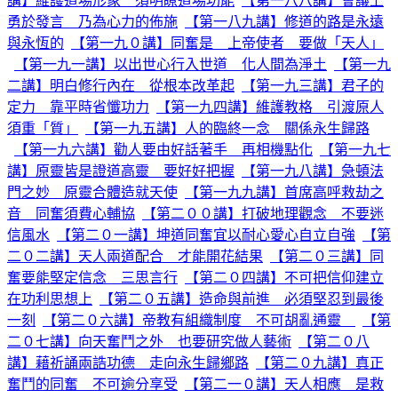
講】維護道場形象 須明瞭道場功能
【第一八八講】會議上
勇於發言 乃為心力的佈施
【第一八九講】修道的路是永遠
與永恆的
【第一九０講】同奮是 上帝使者 要做「天人」
【第一九一講】以出世心行入世道 化人間為淨土
【第一九
二講】明白修行內在 從根本改革起
【第一九三講】君子的
定力 靠平時省懺功力
【第一九四講】維護教格 引渡原人
須重「質」
【第一九五講】人的臨終一念 關係永生歸路
【第一九六講】勸人要由好話著手 再相機點化
【第一九七
講】原靈皆是證道高靈 要好好把握
【第一九八講】急頓法
門之妙 原靈合體造就天使
【第一九九講】首席高呼救劫之
音 同奮須費心輔協
【第二００講】打破地理觀念 不要迷
信風水
【第二０一講】坤道同奮宜以耐心愛心自立自強
【第
二０二講】天人兩道配合 才能開花結果
【第二０三講】同
奮要能堅定信念 三思言行
【第二０四講】不可把信仰建立
在功利思想上
【第二０五講】造命與前進 必須堅忍到最後
一刻
【第二０六講】帝教有組織制度 不可胡亂通靈
【第
二０七講】向天奮鬥之外 也要研究做人藝術
【第二０八
講】藉祈誦兩誥功德 走向永生歸鄉路
【第二０九講】真正
奮鬥的同奮 不可逾分享受
【第二一０講】天人相應 是救