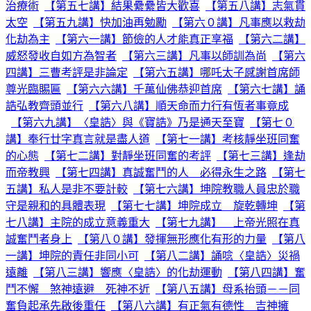
治療術
【第五七講】結果纍纍皆大歡喜
【第五八講】志氣貫
太空
【第五九講】快加油再勉勵
【第六０講】凡事應以救劫
化劫為主
【第六一講】節儉的人才能真正享福
【第六二講】
威怒發收自如方為智者
【第六三講】凡事以師訓為尚
【第六
四講】三曹考評是非論定
【第六五講】哪吒太子感謝首席師
尊光臨賜匾
【第六六講】千萬仙佛恭迎首席
【第六七講】誦
誥弘教齊頭並行
【第六八講】順天命而力行有恆者事竟成
【第六九講】〈皇誥〉與《寶誥》乃是通天至寶
【第七０
講】奉行廿字真言就是盡人道
【第七一講】考核靜坐班同奮
的心態
【第七二講】對靜坐班同奮的考評
【第七三講】逢劫
而帝教興
【第七四講】真誠奮鬥的人 必得永生之路
【第七
五講】私人是非不要計較
【第七六講】坤院教職人員忠於職
守是親和的具體表現
【第七七講】坤院成立 旋乾轉坤
【第
七八講】主院的成立意義重大
【第七九講】 上帝光照在真
誠奮鬥者身上
【第八０講】發揮無形應化有形的力量
【第八
一講】坤院的責任非同小可
【第八二講】誦唸〈皇誥〉災禍
遠離
【第八三講】響應〈皇誥〉的化劫運動
【第八四講】奮
鬥不懈 煞神遠避 死神不近
【第八五講】母系抬頭－－同
奮負起承先啟後重任
【第八六講】有正氣有德性 吉神擁