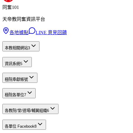
同奮101
天帝教同奮資訊平台
各地據點
LINE 意見回饋
本教相關網站
3
資訊系統
5
極院奉獻帳號
極院各單位
7
各教院/堂/道場/輔翼組織
6
各單位 Facebook
8