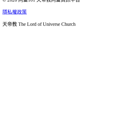
天人研究學院
隱私權政策
天人文化院
天帝教 The Lord of Universe Church
天人炁功院
天人圖書館
教史委員會
青年團
始院
台北市掌院
臺南初院
天安太和道場
天安服務預約
中華民國紅心字會