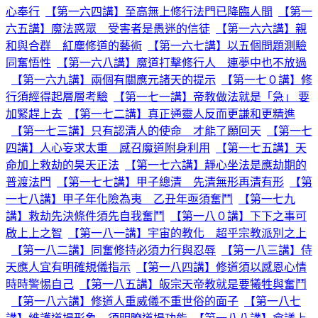
心奉行
【第一六四講】至高無上修行法門已降臨人間
【第一
六五講】魔法惑眾 受害者是愚迷的信徒
【第一六六講】親
和與合群 紅塵修道的藝術
【第一六七講】以五個問題測驗
同奮悟性
【第一六八講】魔道打擊修行人 連夢中也不放過
【第一六九講】兩個有關應元諸天的提示
【第一七０講】修
行須經得起層層考驗
【第一七一講】帝教做法就是「急」 要
加緊趕上去
【第一七二講】真正通靈人反而更謙和更精進
【第一七三講】只有認清人的使命 才能了願回天
【第一七
四講】人心妄求太重 感召魔道附身利用
【第一七五講】天
命加上救劫的昊天正法
【第一七六講】靜心坐法是應劫期的
普渡法門
【第一七七講】甲子總清 先清無形再清有形
【第
一七八講】甲子年化險為夷 乙丑年亟須奮鬥
【第一七九
講】救劫先決條件須先自我奮鬥
【第一八０講】下下之事可
啟上上之智
【第一八一講】宇宙的教化 超乎宗教派別之上
【第一八二講】同奮修持必須力行與忍辱
【第一八三講】侍
天應人宜有明確規儀指示
【第一八四講】修道須以感恩心情
時時警惕自己
【第一八五講】皈宗天帝教就是要犧牲與奮鬥
【第一八六講】修道人重威儀不重世俗的面子
【第一八七