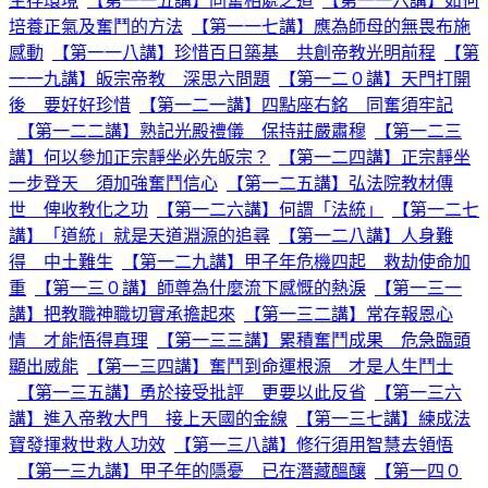
生存環境
【第一一五講】同奮相處之道
【第一一六講】如何
培養正氣及奮鬥的方法
【第一一七講】應為師母的無畏布施
感動
【第一一八講】珍惜百日築基 共創帝教光明前程
【第
一一九講】皈宗帝教 深思六問題
【第一二０講】天門打開
後 要好好珍惜
【第一二一講】四點座右銘 同奮須牢記
【第一二二講】熟記光殿禮儀 保持莊嚴肅穆
【第一二三
講】何以參加正宗靜坐必先皈宗？
【第一二四講】正宗靜坐
一步登天 須加強奮鬥信心
【第一二五講】弘法院教材傳
世 俾收教化之功
【第一二六講】何謂「法統」
【第一二七
講】「道統」就是天道淵源的追尋
【第一二八講】人身難
得 中土難生
【第一二九講】甲子年危機四起 救劫使命加
重
【第一三０講】師尊為什麼流下感慨的熱淚
【第一三一
講】把教職神職切實承擔起來
【第一三二講】常存報恩心
情 才能悟得真理
【第一三三講】累積奮鬥成果 危急臨頭
顯出威能
【第一三四講】奮鬥到命運根源 才是人生鬥士
【第一三五講】勇於接受批評 更要以此反省
【第一三六
講】進入帝教大門 接上天國的金線
【第一三七講】練成法
寶發揮救世救人功效
【第一三八講】修行須用智慧去領悟
【第一三九講】甲子年的隱憂 已在潛藏醞釀
【第一四０