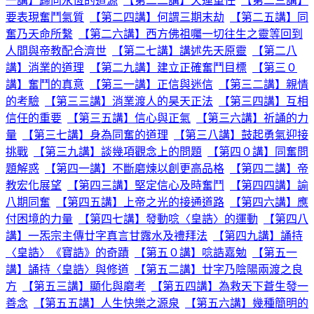
一講】歸向永恆的道源
【第二二講】天運重任
【第二三講】
要表現奮鬥氣質
【第二四講】何謂三期末劫
【第二五講】同
奮乃天命所繫
【第二六講】西方佛祖囑一切往生之靈等回到
人間與帝教配合濟世
【第二七講】講述先天原靈
【第二八
講】消業的道理
【第二九講】建立正確奮鬥目標
【第三０
講】奮鬥的真意
【第三一講】正信與迷信
【第三二講】親情
的考驗
【第三三講】消業渡人的昊天正法
【第三四講】互相
信任的重要
【第三五講】信心與正氣
【第三六講】祈誦的力
量
【第三七講】身為同奮的道理
【第三八講】鼓起勇氣迎接
挑戰
【第三九講】談幾項觀念上的問題
【第四０講】同奮問
題解惑
【第四一講】不斷磨煉以創更高品格
【第四二講】帝
教宏化展望
【第四三講】堅定信心及時奮鬥
【第四四講】諭
八期同奮
【第四五講】上帝之光的接通道路
【第四六講】應
付困境的力量
【第四七講】發動唸〈皇誥〉的運動
【第四八
講】一炁宗主傳廿字真言甘露水及禮拜法
【第四九講】誦持
〈皇誥〉《寶誥》的奇蹟
【第五０講】唸誥嘉勉
【第五一
講】誦持〈皇誥〉與修道
【第五二講】廿字乃陰陽兩渡之良
方
【第五三講】顯化與磨考
【第五四講】為救天下蒼生發一
善念
【第五五講】人生快樂之源泉
【第五六講】幾種簡明的