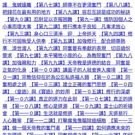
護 鬼蜮遠離
【第八七講】師尊不在更須奮鬥
【第八八講】
把錢花在最有用的地方
【第八九講】容忍互諒是成功的秘訣
【第九０講】忍耐足以克服困難
【第九一講】慎防因個人之
小事而壞大事
【第九二講】修行應本乎良知 凡事求放心
【第九三講】身心口三清淨 迎 上帝巡天
【第九四講】修
行不可固執受人供奉
【第九五講】加強修行 配合師尊熱
準 濟世渡人
【第九六講】同奮要有奉獻的表現 切忌過份
需求
【第九七講】本乎犧牲小我的心 為教院奮鬥
【第九八
講】加強親和力
【第九九講】天帝教是道德的結合 同奮是
正氣的化身
【第一００講】講面子的人就會進入魔境
【第一
０一講】宗教信仰在於為公忘私造福人類
【第一０二講】同
奮相處之道
【第一０三講】建立正確的奮鬥思想
【第一０四
講】〈皇誥〉與《寶誥》的妙用
【第一０五講】修行的深處
【第一０六講】真正的道力在此刻
【第一０七講】真正的道
場
【第一０八講】修心是道源
【第一０九講】富士山的祈禱
會
【第一一０講】生活就是修道
【第一一一講】天道易行
人心難寧
【第一一二講】打擊魔鬼像驅除癌細胞
【第一一三
講】做一個天帝教的奮鬥者
【第一一四講】如何適應未來的