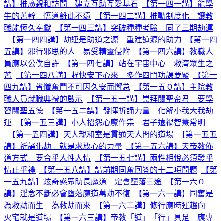
講】推廣親和訪問 建立互助互愛基石
【第一四一講】能學
牛的苦幹 悟道離此不遠
【第一四二講】推動制度化 讓教
職能恆久奉獻
【第一四三講】突破種種考驗 同了三期劫運
【第一四四講】劫運是助道之源 重建道源的助力
【第一四
五講】邪行邪思的人 易受精靈侵附
【第一四六講】教職人
員應以公僕自許
【第一四七講】站在宇宙中心 救濟眾生之
苦
【第一四八講】趕快安下心來 多作四門功課要緊
【第一
四九講】省懺奮鬥不可因久安而懈怠
【第一五０講】主院教
職人員就職典禮的啟示
【第一五一講】崇拜關聖帝君 要學
習關聖五德
【第一五二講】發揮祈誦力量 化解小我大我劫
運
【第一五三講】小人招怨心魔作祟 君子遠禍智慧常明
【第一五四講】天人親和室是貫通天人間的道場
【第一五五
講】祈誦化劫 就是求放心的力量
【第一五六講】天帝教佈
道方式 要合乎人性人情
【第一五七講】兩性相悅必須發乎
情止乎禮
【第一五八講】請前期同奮回答的十二項問題
【第
一五九講】炫奇惑眾助長魔道 定會墮落三途
【第一六０
講】淫念不斷必會墮落魔道萬劫不復
【第一六一講】同奮是
為救劫而生 為救劫而來
【第一六二講】修行應時運趨向
火宅就是道場
【第一六三講】帝教「道」「行」具足 應專