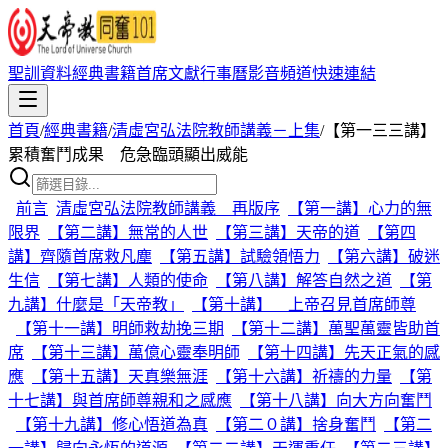
聖訓資料
經典書籍
首席文獻
行事曆
影音頻道
快速連結
首頁
/
經典書籍
/
清虛宮弘法院教師講義－上集
/
【第一三三講】
累積奮鬥成果 危急臨頭顯出威能
前言
清虛宮弘法院教師講義 再版序
【第一講】心力的無
限界
【第二講】無常的人世
【第三講】天帝的道
【第四
講】齊隨首席救凡塵
【第五講】試驗領悟力
【第六講】破迷
生信
【第七講】人類的使命
【第八講】解答自然之道
【第
九講】什麼是「天帝教」
【第十講】 上帝召見首席師尊
【第十一講】明師救劫挽三期
【第十二講】萬聖萬靈皆助首
席
【第十三講】萬億心靈奉明師
【第十四講】先天正氣的感
應
【第十五講】天真樂無涯
【第十六講】祈禱的力量
【第
十七講】與首席師尊親和之感應
【第十八講】向大方向奮鬥
【第十九講】修心悟道為真
【第二０講】捨身奮鬥
【第二