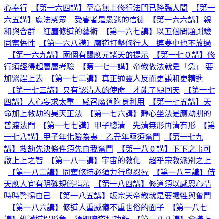
心奉行
【第一六四講】至高無上修行法門已降臨人間
【第一
六五講】魔法惑眾 受害者是愚迷的信徒
【第一六六講】親
和與合群 紅塵修道的藝術
【第一六七講】以五個問題測驗
同奮悟性
【第一六八講】魔道打擊修行人 連夢中也不放過
【第一六九講】兩個有關應元諸天的提示
【第一七０講】修
行須經得起層層考驗
【第一七一講】帝教做法就是「急」 要
加緊趕上去
【第一七二講】真正通靈人反而更謙和更精進
【第一七三講】只有認清人的使命 才能了願回天
【第一七
四講】人心妄求太重 感召魔道附身利用
【第一七五講】天
命加上救劫的昊天正法
【第一七六講】靜心坐法是應劫期的
普渡法門
【第一七七講】甲子總清 先清無形再清有形
【第
一七八講】甲子年化險為夷 乙丑年亟須奮鬥
【第一七九
講】救劫先決條件須先自我奮鬥
【第一八０講】下下之事可
啟上上之智
【第一八一講】宇宙的教化 超乎宗教派別之上
【第一八二講】同奮修持必須力行與忍辱
【第一八三講】侍
天應人宜有明確規儀指示
【第一八四講】修道須以感恩心情
時時警惕自己
【第一八五講】皈宗天帝教就是要犧牲與奮鬥
【第一八六講】修道人重威儀不重世俗的面子
【第一八七