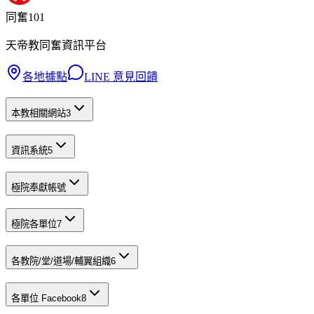
同奮101
天帝教同奮資訊平台
各地據點
LINE 意見回饋
本教相關網站
3
資訊系統
5
極院奉獻帳號
極院各單位
7
各教院/堂/道場/輔翼組織
6
各單位 Facebook
8