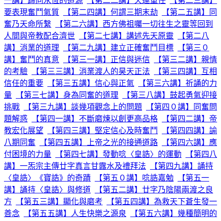
一講】歸向永恆的道源
【第二二講】天運重任
【第二三講】
要表現奮鬥氣質
【第二四講】何謂三期末劫
【第二五講】同
奮乃天命所繫
【第二六講】西方佛祖囑一切往生之靈等回到
人間與帝教配合濟世
【第二七講】講述先天原靈
【第二八
講】消業的道理
【第二九講】建立正確奮鬥目標
【第三０
講】奮鬥的真意
【第三一講】正信與迷信
【第三二講】親情
的考驗
【第三三講】消業渡人的昊天正法
【第三四講】互相
信任的重要
【第三五講】信心與正氣
【第三六講】祈誦的力
量
【第三七講】身為同奮的道理
【第三八講】鼓起勇氣迎接
挑戰
【第三九講】談幾項觀念上的問題
【第四０講】同奮問
題解惑
【第四一講】不斷磨煉以創更高品格
【第四二講】帝
教宏化展望
【第四三講】堅定信心及時奮鬥
【第四四講】諭
八期同奮
【第四五講】上帝之光的接通道路
【第四六講】應
付困境的力量
【第四七講】發動唸〈皇誥〉的運動
【第四八
講】一炁宗主傳廿字真言甘露水及禮拜法
【第四九講】誦持
〈皇誥〉《寶誥》的奇蹟
【第五０講】唸誥嘉勉
【第五一
講】誦持〈皇誥〉與修道
【第五二講】廿字乃陰陽兩渡之良
方
【第五三講】顯化與磨考
【第五四講】為救天下蒼生發一
善念
【第五五講】人生快樂之源泉
【第五六講】幾種簡明的