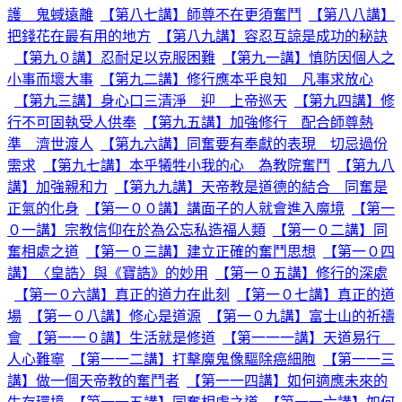
護 鬼蜮遠離
【第八七講】師尊不在更須奮鬥
【第八八講】
把錢花在最有用的地方
【第八九講】容忍互諒是成功的秘訣
【第九０講】忍耐足以克服困難
【第九一講】慎防因個人之
小事而壞大事
【第九二講】修行應本乎良知 凡事求放心
【第九三講】身心口三清淨 迎 上帝巡天
【第九四講】修
行不可固執受人供奉
【第九五講】加強修行 配合師尊熱
準 濟世渡人
【第九六講】同奮要有奉獻的表現 切忌過份
需求
【第九七講】本乎犧牲小我的心 為教院奮鬥
【第九八
講】加強親和力
【第九九講】天帝教是道德的結合 同奮是
正氣的化身
【第一００講】講面子的人就會進入魔境
【第一
０一講】宗教信仰在於為公忘私造福人類
【第一０二講】同
奮相處之道
【第一０三講】建立正確的奮鬥思想
【第一０四
講】〈皇誥〉與《寶誥》的妙用
【第一０五講】修行的深處
【第一０六講】真正的道力在此刻
【第一０七講】真正的道
場
【第一０八講】修心是道源
【第一０九講】富士山的祈禱
會
【第一一０講】生活就是修道
【第一一一講】天道易行
人心難寧
【第一一二講】打擊魔鬼像驅除癌細胞
【第一一三
講】做一個天帝教的奮鬥者
【第一一四講】如何適應未來的