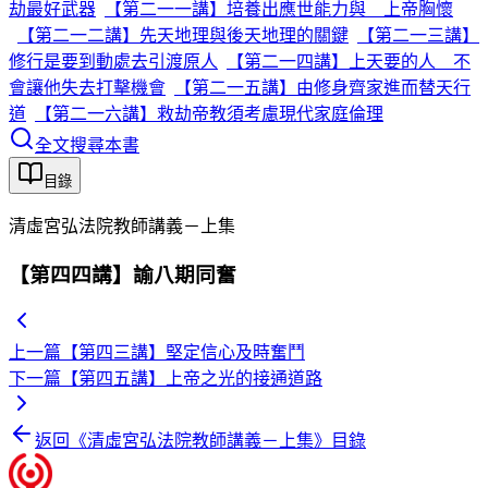
劫最好武器
【第二一一講】培養出應世能力與 上帝胸懷
【第二一二講】先天地理與後天地理的關鍵
【第二一三講】
修行是要到動處去引渡原人
【第二一四講】上天要的人 不
會讓他失去打擊機會
【第二一五講】由修身齊家進而替天行
道
【第二一六講】救劫帝教須考慮現代家庭倫理
全文搜尋本書
目錄
清虛宮弘法院教師講義－上集
【第四四講】諭八期同奮
上一篇
【第四三講】堅定信心及時奮鬥
下一篇
【第四五講】上帝之光的接通道路
返回《
清虛宮弘法院教師講義－上集
》目錄