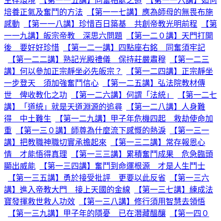
生存環境
【第一一五講】同奮相處之道
【第一一六講】如何
培養正氣及奮鬥的方法
【第一一七講】應為師母的無畏布施
感動
【第一一八講】珍惜百日築基 共創帝教光明前程
【第
一一九講】皈宗帝教 深思六問題
【第一二０講】天門打開
後 要好好珍惜
【第一二一講】四點座右銘 同奮須牢記
【第一二二講】熟記光殿禮儀 保持莊嚴肅穆
【第一二三
講】何以參加正宗靜坐必先皈宗？
【第一二四講】正宗靜坐
一步登天 須加強奮鬥信心
【第一二五講】弘法院教材傳
世 俾收教化之功
【第一二六講】何謂「法統」
【第一二七
講】「道統」就是天道淵源的追尋
【第一二八講】人身難
得 中土難生
【第一二九講】甲子年危機四起 救劫使命加
重
【第一三０講】師尊為什麼流下感慨的熱淚
【第一三一
講】把教職神職切實承擔起來
【第一三二講】常存報恩心
情 才能悟得真理
【第一三三講】累積奮鬥成果 危急臨頭
顯出威能
【第一三四講】奮鬥到命運根源 才是人生鬥士
【第一三五講】勇於接受批評 更要以此反省
【第一三六
講】進入帝教大門 接上天國的金線
【第一三七講】練成法
寶發揮救世救人功效
【第一三八講】修行須用智慧去領悟
【第一三九講】甲子年的隱憂 已在潛藏醞釀
【第一四０