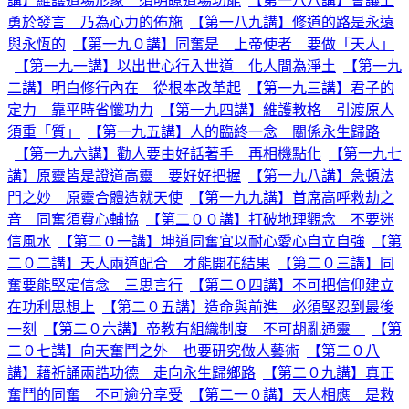
講】維護道場形象 須明瞭道場功能
【第一八八講】會議上
勇於發言 乃為心力的佈施
【第一八九講】修道的路是永遠
與永恆的
【第一九０講】同奮是 上帝使者 要做「天人」
【第一九一講】以出世心行入世道 化人間為淨土
【第一九
二講】明白修行內在 從根本改革起
【第一九三講】君子的
定力 靠平時省懺功力
【第一九四講】維護教格 引渡原人
須重「質」
【第一九五講】人的臨終一念 關係永生歸路
【第一九六講】勸人要由好話著手 再相機點化
【第一九七
講】原靈皆是證道高靈 要好好把握
【第一九八講】急頓法
門之妙 原靈合體造就天使
【第一九九講】首席高呼救劫之
音 同奮須費心輔協
【第二００講】打破地理觀念 不要迷
信風水
【第二０一講】坤道同奮宜以耐心愛心自立自強
【第
二０二講】天人兩道配合 才能開花結果
【第二０三講】同
奮要能堅定信念 三思言行
【第二０四講】不可把信仰建立
在功利思想上
【第二０五講】造命與前進 必須堅忍到最後
一刻
【第二０六講】帝教有組織制度 不可胡亂通靈
【第
二０七講】向天奮鬥之外 也要研究做人藝術
【第二０八
講】藉祈誦兩誥功德 走向永生歸鄉路
【第二０九講】真正
奮鬥的同奮 不可逾分享受
【第二一０講】天人相應 是救