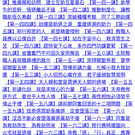
講】推廣親和訪問 建立互助互愛基石
【第一四一講】能學
牛的苦幹 悟道離此不遠
【第一四二講】推動制度化 讓教
職能恆久奉獻
【第一四三講】突破種種考驗 同了三期劫運
【第一四四講】劫運是助道之源 重建道源的助力
【第一四
五講】邪行邪思的人 易受精靈侵附
【第一四六講】教職人
員應以公僕自許
【第一四七講】站在宇宙中心 救濟眾生之
苦
【第一四八講】趕快安下心來 多作四門功課要緊
【第一
四九講】省懺奮鬥不可因久安而懈怠
【第一五０講】主院教
職人員就職典禮的啟示
【第一五一講】崇拜關聖帝君 要學
習關聖五德
【第一五二講】發揮祈誦力量 化解小我大我劫
運
【第一五三講】小人招怨心魔作祟 君子遠禍智慧常明
【第一五四講】天人親和室是貫通天人間的道場
【第一五五
講】祈誦化劫 就是求放心的力量
【第一五六講】天帝教佈
道方式 要合乎人性人情
【第一五七講】兩性相悅必須發乎
情止乎禮
【第一五八講】請前期同奮回答的十二項問題
【第
一五九講】炫奇惑眾助長魔道 定會墮落三途
【第一六０
講】淫念不斷必會墮落魔道萬劫不復
【第一六一講】同奮是
為救劫而生 為救劫而來
【第一六二講】修行應時運趨向
火宅就是道場
【第一六三講】帝教「道」「行」具足 應專