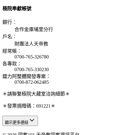
極院奉獻帳號
銀行
：
合作金庫埔里分行
戶名
：
財團法人天帝教
經常帳
：
0700-765-326780
各專款
：
0700-765-330230
鐳力阿整體開發專案
：
0700-872-062485
＊請聯繫極院大藏室洽詢細節＊
＊發票捐贈碼：691221＊
顯示更多連結
© 2026 同奮101 天帝教同奮資訊平台
天人研究總院