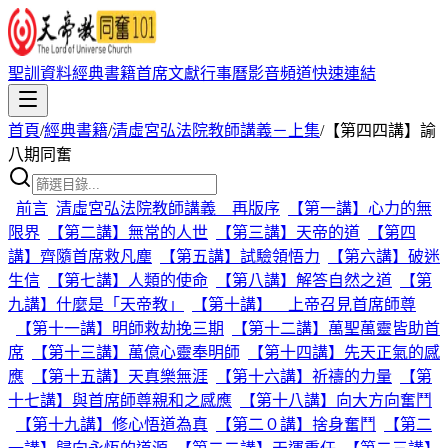
聖訓資料
經典書籍
首席文獻
行事曆
影音頻道
快速連結
首頁
/
經典書籍
/
清虛宮弘法院教師講義－上集
/
【第四四講】諭
八期同奮
前言
清虛宮弘法院教師講義 再版序
【第一講】心力的無
限界
【第二講】無常的人世
【第三講】天帝的道
【第四
講】齊隨首席救凡塵
【第五講】試驗領悟力
【第六講】破迷
生信
【第七講】人類的使命
【第八講】解答自然之道
【第
九講】什麼是「天帝教」
【第十講】 上帝召見首席師尊
【第十一講】明師救劫挽三期
【第十二講】萬聖萬靈皆助首
席
【第十三講】萬億心靈奉明師
【第十四講】先天正氣的感
應
【第十五講】天真樂無涯
【第十六講】祈禱的力量
【第
十七講】與首席師尊親和之感應
【第十八講】向大方向奮鬥
【第十九講】修心悟道為真
【第二０講】捨身奮鬥
【第二