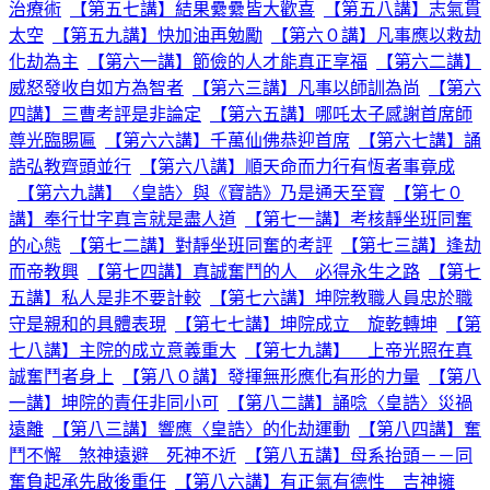
治療術
【第五七講】結果纍纍皆大歡喜
【第五八講】志氣貫
太空
【第五九講】快加油再勉勵
【第六０講】凡事應以救劫
化劫為主
【第六一講】節儉的人才能真正享福
【第六二講】
威怒發收自如方為智者
【第六三講】凡事以師訓為尚
【第六
四講】三曹考評是非論定
【第六五講】哪吒太子感謝首席師
尊光臨賜匾
【第六六講】千萬仙佛恭迎首席
【第六七講】誦
誥弘教齊頭並行
【第六八講】順天命而力行有恆者事竟成
【第六九講】〈皇誥〉與《寶誥》乃是通天至寶
【第七０
講】奉行廿字真言就是盡人道
【第七一講】考核靜坐班同奮
的心態
【第七二講】對靜坐班同奮的考評
【第七三講】逢劫
而帝教興
【第七四講】真誠奮鬥的人 必得永生之路
【第七
五講】私人是非不要計較
【第七六講】坤院教職人員忠於職
守是親和的具體表現
【第七七講】坤院成立 旋乾轉坤
【第
七八講】主院的成立意義重大
【第七九講】 上帝光照在真
誠奮鬥者身上
【第八０講】發揮無形應化有形的力量
【第八
一講】坤院的責任非同小可
【第八二講】誦唸〈皇誥〉災禍
遠離
【第八三講】響應〈皇誥〉的化劫運動
【第八四講】奮
鬥不懈 煞神遠避 死神不近
【第八五講】母系抬頭－－同
奮負起承先啟後重任
【第八六講】有正氣有德性 吉神擁