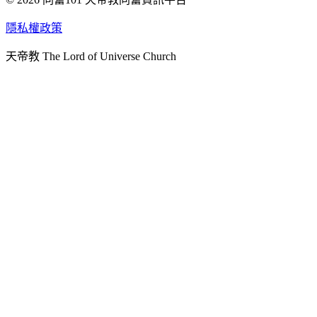
天人研究學院
隱私權政策
天人文化院
天帝教 The Lord of Universe Church
天人炁功院
天人圖書館
教史委員會
青年團
始院
台北市掌院
臺南初院
天安太和道場
天安服務預約
中華民國紅心字會