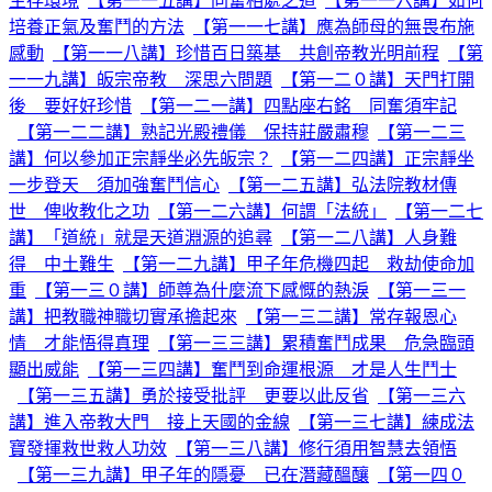
生存環境
【第一一五講】同奮相處之道
【第一一六講】如何
培養正氣及奮鬥的方法
【第一一七講】應為師母的無畏布施
感動
【第一一八講】珍惜百日築基 共創帝教光明前程
【第
一一九講】皈宗帝教 深思六問題
【第一二０講】天門打開
後 要好好珍惜
【第一二一講】四點座右銘 同奮須牢記
【第一二二講】熟記光殿禮儀 保持莊嚴肅穆
【第一二三
講】何以參加正宗靜坐必先皈宗？
【第一二四講】正宗靜坐
一步登天 須加強奮鬥信心
【第一二五講】弘法院教材傳
世 俾收教化之功
【第一二六講】何謂「法統」
【第一二七
講】「道統」就是天道淵源的追尋
【第一二八講】人身難
得 中土難生
【第一二九講】甲子年危機四起 救劫使命加
重
【第一三０講】師尊為什麼流下感慨的熱淚
【第一三一
講】把教職神職切實承擔起來
【第一三二講】常存報恩心
情 才能悟得真理
【第一三三講】累積奮鬥成果 危急臨頭
顯出威能
【第一三四講】奮鬥到命運根源 才是人生鬥士
【第一三五講】勇於接受批評 更要以此反省
【第一三六
講】進入帝教大門 接上天國的金線
【第一三七講】練成法
寶發揮救世救人功效
【第一三八講】修行須用智慧去領悟
【第一三九講】甲子年的隱憂 已在潛藏醞釀
【第一四０