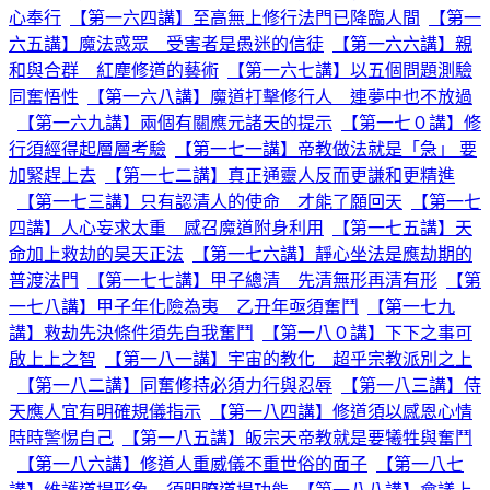
心奉行
【第一六四講】至高無上修行法門已降臨人間
【第一
六五講】魔法惑眾 受害者是愚迷的信徒
【第一六六講】親
和與合群 紅塵修道的藝術
【第一六七講】以五個問題測驗
同奮悟性
【第一六八講】魔道打擊修行人 連夢中也不放過
【第一六九講】兩個有關應元諸天的提示
【第一七０講】修
行須經得起層層考驗
【第一七一講】帝教做法就是「急」 要
加緊趕上去
【第一七二講】真正通靈人反而更謙和更精進
【第一七三講】只有認清人的使命 才能了願回天
【第一七
四講】人心妄求太重 感召魔道附身利用
【第一七五講】天
命加上救劫的昊天正法
【第一七六講】靜心坐法是應劫期的
普渡法門
【第一七七講】甲子總清 先清無形再清有形
【第
一七八講】甲子年化險為夷 乙丑年亟須奮鬥
【第一七九
講】救劫先決條件須先自我奮鬥
【第一八０講】下下之事可
啟上上之智
【第一八一講】宇宙的教化 超乎宗教派別之上
【第一八二講】同奮修持必須力行與忍辱
【第一八三講】侍
天應人宜有明確規儀指示
【第一八四講】修道須以感恩心情
時時警惕自己
【第一八五講】皈宗天帝教就是要犧牲與奮鬥
【第一八六講】修道人重威儀不重世俗的面子
【第一八七