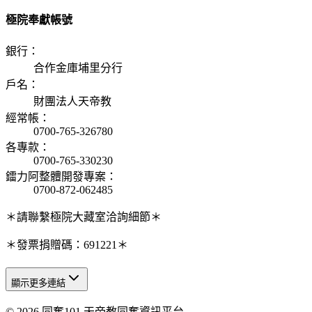
極院奉獻帳號
銀行
：
合作金庫埔里分行
戶名
：
財團法人天帝教
經常帳
：
0700-765-326780
各專款
：
0700-765-330230
鐳力阿整體開發專案
：
0700-872-062485
＊請聯繫極院大藏室洽詢細節＊
＊發票捐贈碼：691221＊
顯示更多連結
© 2026 同奮101 天帝教同奮資訊平台
天人研究總院