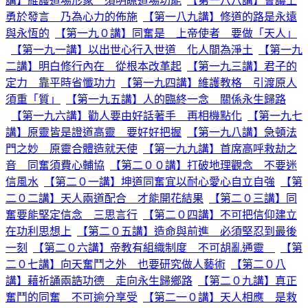
講】維護道場形象 須明瞭道場功能
【第一八八講】會議上
勇於發言 乃為心力的佈施
【第一八九講】修道的路是永遠
與永恆的
【第一九０講】同奮是 上帝使者 要做「天人」
【第一九一講】以出世心行入世道 化人間為淨土
【第一九
二講】明白修行內在 從根本改革起
【第一九三講】君子的
定力 靠平時省懺功力
【第一九四講】維護教格 引渡原人
須重「質」
【第一九五講】人的臨終一念 關係永生歸路
【第一九六講】勸人要由好話著手 再相機點化
【第一九七
講】原靈皆是證道高靈 要好好把握
【第一九八講】急頓法
門之妙 原靈合體造就天使
【第一九九講】首席高呼救劫之
音 同奮須費心輔協
【第二００講】打破地理觀念 不要迷
信風水
【第二０一講】坤道同奮宜以耐心愛心自立自強
【第
二０二講】天人兩道配合 才能開花結果
【第二０三講】同
奮要能堅定信念 三思言行
【第二０四講】不可把信仰建立
在功利思想上
【第二０五講】造命與前進 必須堅忍到最後
一刻
【第二０六講】帝教有組織制度 不可胡亂通靈
【第
二０七講】向天奮鬥之外 也要研究做人藝術
【第二０八
講】藉祈誦兩誥功德 走向永生歸鄉路
【第二０九講】真正
奮鬥的同奮 不可逾分享受
【第二一０講】天人相應 是救