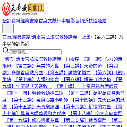
聖訓資料
經典書籍
首席文獻
行事曆
影音頻道
快速連結
首頁
/
經典書籍
/
清虛宮弘法院教師講義－上集
/
【第六三講】凡
事以師訓為尚
前言
清虛宮弘法院教師講義 再版序
【第一講】心力的無
限界
【第二講】無常的人世
【第三講】天帝的道
【第四
講】齊隨首席救凡塵
【第五講】試驗領悟力
【第六講】破迷
生信
【第七講】人類的使命
【第八講】解答自然之道
【第
九講】什麼是「天帝教」
【第十講】 上帝召見首席師尊
【第十一講】明師救劫挽三期
【第十二講】萬聖萬靈皆助首
席
【第十三講】萬億心靈奉明師
【第十四講】先天正氣的感
應
【第十五講】天真樂無涯
【第十六講】祈禱的力量
【第
十七講】與首席師尊親和之感應
【第十八講】向大方向奮鬥
【第十九講】修心悟道為真
【第二０講】捨身奮鬥
【第二