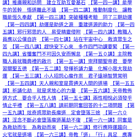
講】推廣親和訪問 建立互助互愛基石
【第一四一講】能學
牛的苦幹 悟道離此不遠
【第一四二講】推動制度化 讓教
職能恆久奉獻
【第一四三講】突破種種考驗 同了三期劫運
【第一四四講】劫運是助道之源 重建道源的助力
【第一四
五講】邪行邪思的人 易受精靈侵附
【第一四六講】教職人
員應以公僕自許
【第一四七講】站在宇宙中心 救濟眾生之
苦
【第一四八講】趕快安下心來 多作四門功課要緊
【第一
四九講】省懺奮鬥不可因久安而懈怠
【第一五０講】主院教
職人員就職典禮的啟示
【第一五一講】崇拜關聖帝君 要學
習關聖五德
【第一五二講】發揮祈誦力量 化解小我大我劫
運
【第一五三講】小人招怨心魔作祟 君子遠禍智慧常明
【第一五四講】天人親和室是貫通天人間的道場
【第一五五
講】祈誦化劫 就是求放心的力量
【第一五六講】天帝教佈
道方式 要合乎人性人情
【第一五七講】兩性相悅必須發乎
情止乎禮
【第一五八講】請前期同奮回答的十二項問題
【第
一五九講】炫奇惑眾助長魔道 定會墮落三途
【第一六０
講】淫念不斷必會墮落魔道萬劫不復
【第一六一講】同奮是
為救劫而生 為救劫而來
【第一六二講】修行應時運趨向
火宅就是道場
【第一六三講】帝教「道」「行」具足 應專