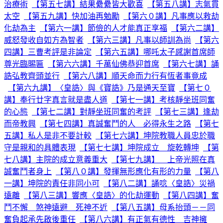
治療術
【第五七講】結果纍纍皆大歡喜
【第五八講】志氣貫
太空
【第五九講】快加油再勉勵
【第六０講】凡事應以救劫
化劫為主
【第六一講】節儉的人才能真正享福
【第六二講】
威怒發收自如方為智者
【第六三講】凡事以師訓為尚
【第六
四講】三曹考評是非論定
【第六五講】哪吒太子感謝首席師
尊光臨賜匾
【第六六講】千萬仙佛恭迎首席
【第六七講】誦
誥弘教齊頭並行
【第六八講】順天命而力行有恆者事竟成
【第六九講】〈皇誥〉與《寶誥》乃是通天至寶
【第七０
講】奉行廿字真言就是盡人道
【第七一講】考核靜坐班同奮
的心態
【第七二講】對靜坐班同奮的考評
【第七三講】逢劫
而帝教興
【第七四講】真誠奮鬥的人 必得永生之路
【第七
五講】私人是非不要計較
【第七六講】坤院教職人員忠於職
守是親和的具體表現
【第七七講】坤院成立 旋乾轉坤
【第
七八講】主院的成立意義重大
【第七九講】 上帝光照在真
誠奮鬥者身上
【第八０講】發揮無形應化有形的力量
【第八
一講】坤院的責任非同小可
【第八二講】誦唸〈皇誥〉災禍
遠離
【第八三講】響應〈皇誥〉的化劫運動
【第八四講】奮
鬥不懈 煞神遠避 死神不近
【第八五講】母系抬頭－－同
奮負起承先啟後重任
【第八六講】有正氣有德性 吉神擁