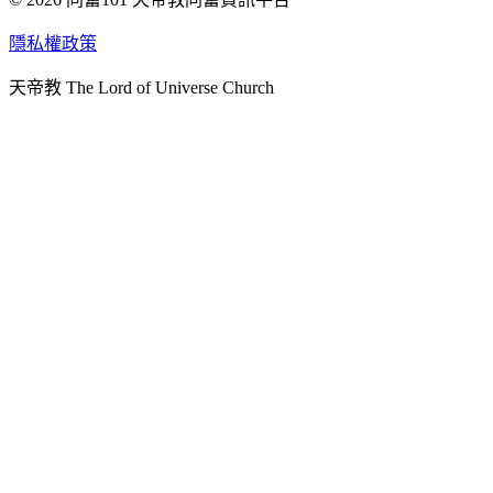
天人研究學院
隱私權政策
天人文化院
天帝教 The Lord of Universe Church
天人炁功院
天人圖書館
教史委員會
青年團
始院
台北市掌院
臺南初院
天安太和道場
天安服務預約
中華民國紅心字會