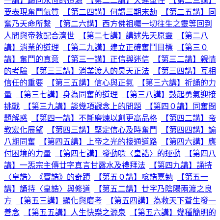
一講】歸向永恆的道源
【第二二講】天運重任
【第二三講】
要表現奮鬥氣質
【第二四講】何謂三期末劫
【第二五講】同
奮乃天命所繫
【第二六講】西方佛祖囑一切往生之靈等回到
人間與帝教配合濟世
【第二七講】講述先天原靈
【第二八
講】消業的道理
【第二九講】建立正確奮鬥目標
【第三０
講】奮鬥的真意
【第三一講】正信與迷信
【第三二講】親情
的考驗
【第三三講】消業渡人的昊天正法
【第三四講】互相
信任的重要
【第三五講】信心與正氣
【第三六講】祈誦的力
量
【第三七講】身為同奮的道理
【第三八講】鼓起勇氣迎接
挑戰
【第三九講】談幾項觀念上的問題
【第四０講】同奮問
題解惑
【第四一講】不斷磨煉以創更高品格
【第四二講】帝
教宏化展望
【第四三講】堅定信心及時奮鬥
【第四四講】諭
八期同奮
【第四五講】上帝之光的接通道路
【第四六講】應
付困境的力量
【第四七講】發動唸〈皇誥〉的運動
【第四八
講】一炁宗主傳廿字真言甘露水及禮拜法
【第四九講】誦持
〈皇誥〉《寶誥》的奇蹟
【第五０講】唸誥嘉勉
【第五一
講】誦持〈皇誥〉與修道
【第五二講】廿字乃陰陽兩渡之良
方
【第五三講】顯化與磨考
【第五四講】為救天下蒼生發一
善念
【第五五講】人生快樂之源泉
【第五六講】幾種簡明的