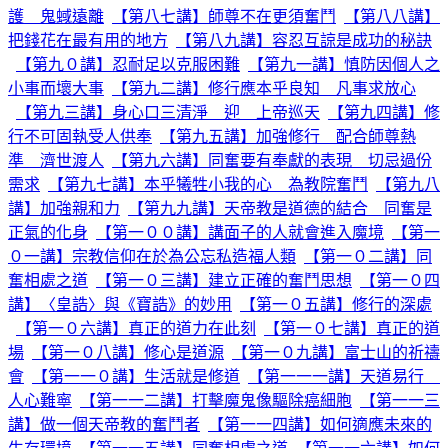
護 鬼蜮遠離
【第八七講】師尊不在更須奮鬥
【第八八講】
把錢花在最有用的地方
【第八九講】容忍互諒是成功的秘訣
【第九０講】忍耐足以克服困難
【第九一講】慎防因個人之
小事而壞大事
【第九二講】修行應本乎良知 凡事求放心
【第九三講】身心口三清淨 迎 上帝巡天
【第九四講】修
行不可固執受人供奉
【第九五講】加強修行 配合師尊熱
準 濟世渡人
【第九六講】同奮要有奉獻的表現 切忌過份
需求
【第九七講】本乎犧牲小我的心 為教院奮鬥
【第九八
講】加強親和力
【第九九講】天帝教是道德的結合 同奮是
正氣的化身
【第一００講】講面子的人就會進入魔境
【第一
０一講】宗教信仰在於為公忘私造福人類
【第一０二講】同
奮相處之道
【第一０三講】建立正確的奮鬥思想
【第一０四
講】〈皇誥〉與《寶誥》的妙用
【第一０五講】修行的深處
【第一０六講】真正的道力在此刻
【第一０七講】真正的道
場
【第一０八講】修心是道源
【第一０九講】富士山的祈禱
會
【第一一０講】生活就是修道
【第一一一講】天道易行
人心難寧
【第一一二講】打擊魔鬼像驅除癌細胞
【第一一三
講】做一個天帝教的奮鬥者
【第一一四講】如何適應未來的