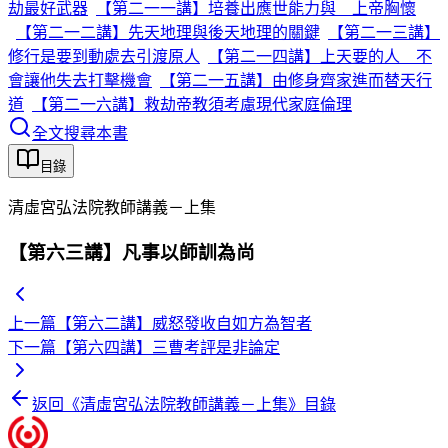
劫最好武器
【第二一一講】培養出應世能力與 上帝胸懷
【第二一二講】先天地理與後天地理的關鍵
【第二一三講】
修行是要到動處去引渡原人
【第二一四講】上天要的人 不
會讓他失去打擊機會
【第二一五講】由修身齊家進而替天行
道
【第二一六講】救劫帝教須考慮現代家庭倫理
全文搜尋本書
目錄
清虛宮弘法院教師講義－上集
【第六三講】凡事以師訓為尚
上一篇
【第六二講】威怒發收自如方為智者
下一篇
【第六四講】三曹考評是非論定
返回《
清虛宮弘法院教師講義－上集
》目錄