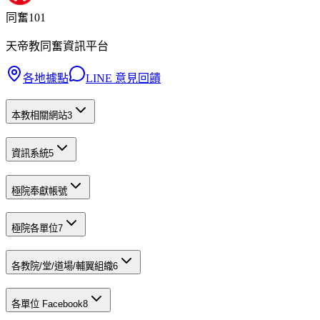
同奮101
天帝教同奮資訊平台
各地據點
LINE 意見回饋
本教相關網站
3
資訊系統
5
極院奉獻帳號
極院各單位
7
各教院/堂/道場/輔翼組織
6
各單位 Facebook
8