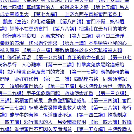
第六九講】〈皇誥〉與《寶誥》乃是通天至寶
【第七０講】奉
【第七四講】真誠奮鬥的人 必得永生之路
【第七五講】私人
成立意義重大
【第七九講】 上帝光照在真誠奮鬥者身上
】響應〈皇誥〉的化劫運動
【第八四講】奮鬥不懈 煞神遠
講】師尊不在更須奮鬥
【第八八講】把錢花在最有用的地方
】修行應本乎良知 凡事求放心
【第九三講】身心口三清淨
奉獻的表現 切忌過份需求
【第九七講】本乎犧牲小我的心
進入魔境
【第一０一講】宗教信仰在於為公忘私造福人類
講】修行的深處
【第一０六講】真正的道力在此刻
【第一０七
天道易行 人心難寧
【第一一二講】打擊魔鬼像驅除癌細胞
講】如何培養正氣及奮鬥的方法
【第一一七講】應為師母的無
開後 要好好珍惜
【第一二一講】四點座右銘 同奮須牢記
天 須加強奮鬥信心
【第一二五講】弘法院教材傳世 俾收教
第一二九講】甲子年危機四起 救劫使命加重
【第一三０講】
三講】累積奮鬥成果 危急臨頭顯出威能
【第一三四講】奮鬥
第一三七講】練成法寶發揮救世救人功效
【第一三八講】修行
講】能學牛的苦幹 悟道離此不遠
【第一四二講】推動制度
一四五講】邪行邪思的人 易受精靈侵附
【第一四六講】教職
九講】省懺奮鬥不可因久安而懈怠
【第一五０講】主院教職人