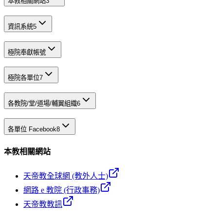
本教相關網站
3
資訊系統
5
極院奉獻帳號
極院各單位
7
各教院/堂/道場/輔翼組織
6
各單位 Facebook
8
本教相關網站
天帝教全球網 (教外人士)
網路 e 教院 (行政事務)
天帝教教訊