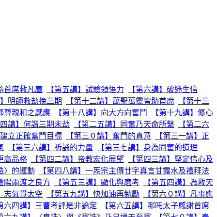
隨首席救凡塵
【第五講】試驗領悟力
【第六講】破迷生信
】明師救劫挽三期
【第十二講】萬聖萬靈皆助首席
【第十三
師尊親和之感應
【第十八講】向大方向奮鬥
【第十九講】修心
四講】何謂三期末劫
【第二五講】同奮乃天命所繫
【第二六
建立正確奮鬥目標
【第三０講】奮鬥的真意
【第三一講】正
氣
【第三六講】祈誦的力量
【第三七講】身為同奮的道理
更高品格
【第四二講】帝教宏化展望
【第四三講】堅定信心及
誥〉的運動
【第四八講】一炁宗主傳廿字真言甘露水及禮拜法
陰陽兩渡之良方
【第五三講】顯化與磨考
【第五四講】為救天
】志氣貫太空
【第五九講】快加油再勉勵
【第六０講】凡事應
第六四講】三曹考評是非論定
【第六五講】哪吒太子感謝首席