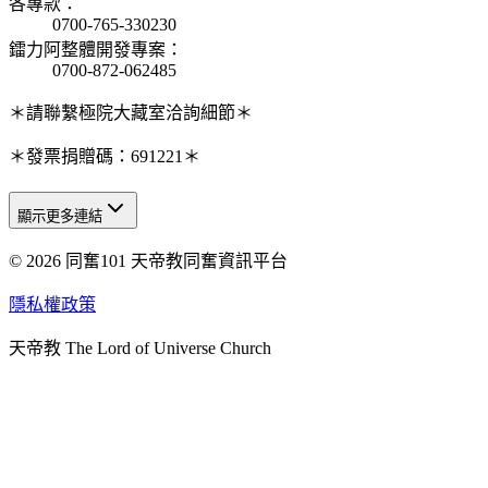
各專款
：
0700-765-330230
鐳力阿整體開發專案
：
0700-872-062485
＊請聯繫極院大藏室洽詢細節＊
＊發票捐贈碼：691221＊
顯示更多連結
© 2026 同奮101 天帝教同奮資訊平台
天人研究總院
天人研究學院
隱私權政策
天人文化院
天帝教 The Lord of Universe Church
天人炁功院
天人圖書館
教史委員會
青年團