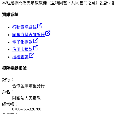
本站是專門為天帝教教徒（互稱同奮，共同奮鬥之意）設計，
資訊系統
行動資訊系統
同奮資料查詢系統
電子化捐款
信用卡捐款
授權查詢
極院奉獻帳號
銀行
：
合作金庫埔里分行
戶名
：
財團法人天帝教
經常帳
：
0700-765-326780