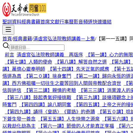
聖訓資料
經典書籍
首席文獻
行事曆
影音頻道
快速連結
首頁
/
經典書籍
/
清虛宮弘法院教師講義－上集
/
【第一一五講】
前言
清虛宮弘法院教師講義 再版序
【第一講】心力的無限
【第七講】人類的使命
【第八講】解答自然之道
【第九講】
講】萬億心靈奉明師
【第十四講】先天正氣的感應
【第十五
悟道為真
【第二０講】捨身奮鬥
【第二一講】歸向永恆的道
講】西方佛祖囑一切往生之靈等回到人間與帝教配合濟世
【第
信與迷信
【第三二講】親情的考驗
【第三三講】消業渡人的
【第三八講】鼓起勇氣迎接挑戰
【第三九講】談幾項觀念上
時奮鬥
【第四四講】諭八期同奮
【第四五講】上帝之光的接
【第四九講】誦持〈皇誥〉《寶誥》的奇蹟
【第五０講】唸
下蒼生發一善念
【第五五講】人生快樂之源泉
【第五六講】
以救劫化劫為主
【第六一講】節儉的人才能真正享福
【第六