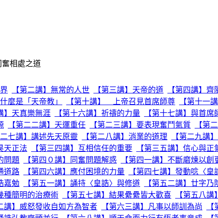
同奮相處之道
界
【第二講】無常的人世
【第三講】天帝的道
【第四講】齊
什麼是「天帝教」
【第十講】 上帝召見首席師尊
【第十一講
講】天真樂無涯
【第十六講】祈禱的力量
【第十七講】與首席
源
【第二二講】天運重任
【第二三講】要表現奮鬥氣質
【第二
二七講】講述先天原靈
【第二八講】消業的道理
【第二九講】
昊天正法
【第三四講】互相信任的重要
【第三五講】信心與正
的問題
【第四０講】同奮問題解惑
【第四一講】不斷磨煉以創
通道路
【第四六講】應付困境的力量
【第四七講】發動唸〈皇
誥嘉勉
【第五一講】誦持〈皇誥〉與修道
【第五二講】廿字乃
幾種簡明的治療術
【第五七講】結果纍纍皆大歡喜
【第五八講
二講】威怒發收自如方為智者
【第六三講】凡事以師訓為尚
【