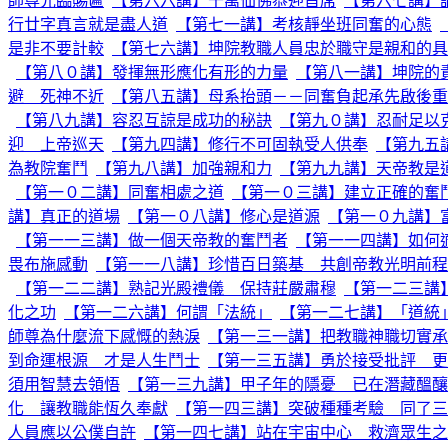
師尊光臨賜匾
【第六六講】千萬仙佛恭迎首席
【第六七講】
行廿字真言就是盡人道
【第七一講】考核靜坐班同奮的心態
是非不要計較
【第七六講】坤院教職人員忠於職守是親和的具
【第八０講】發揮無形應化有形的力量
【第八一講】坤院的
避 死神不近
【第八五講】母系抬頭－－同奮負起承先啟後重
【第八九講】容忍互諒是成功的秘訣
【第九０講】忍耐足以
迎 上帝巡天
【第九四講】修行不可固執受人供奉
【第九五
為教院奮鬥
【第九八講】加強親和力
【第九九講】天帝教是
【第一０二講】同奮相處之道
【第一０三講】建立正確的奮
講】真正的道場
【第一０八講】修心是道源
【第一０九講】
【第一一三講】做一個天帝教的奮鬥者
【第一一四講】如何
畏布施感動
【第一一八講】珍惜百日築基 共創帝教光明前程
【第一二二講】熟記光殿禮儀 保持莊嚴肅穆
【第一二三講
化之功
【第一二六講】何謂「法統」
【第一二七講】「道統
師尊為什麼流下感慨的熱淚
【第一三一講】把教職神職切實承
到命運根源 才是人生鬥士
【第一三五講】勇於接受批評 更
須用智慧去領悟
【第一三九講】甲子年的隱憂 已在潛藏醞釀
化 讓教職能恆久奉獻
【第一四三講】突破種種考驗 同了三
人員應以公僕自許
【第一四七講】站在宇宙中心 救濟眾生之