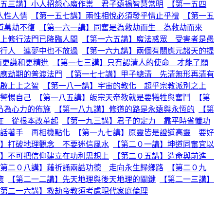
五三講】小人招怨心魔作祟 君子遠禍智慧常明
【第一五四
人性人情
【第一五七講】兩性相悅必須發乎情止乎禮
【第一五
道萬劫不復
【第一六一講】同奮是為救劫而生 為救劫而來
上修行法門已降臨人間
【第一六五講】魔法惑眾 受害者是愚
行人 連夢中也不放過
【第一六九講】兩個有關應元諸天的提
而更謙和更精進
【第一七三講】只有認清人的使命 才能了願
應劫期的普渡法門
【第一七七講】甲子總清 先清無形再清有
啟上上之智
【第一八一講】宇宙的教化 超乎宗教派別之上
警惕自己
【第一八五講】皈宗天帝教就是要犧牲與奮鬥
【第
乃為心力的佈施
【第一八九講】修道的路是永遠與永恆的
【第
在 從根本改革起
【第一九三講】君子的定力 靠平時省懺功
話著手 再相機點化
【第一九七講】原靈皆是證道高靈 要好
】打破地理觀念 不要迷信風水
【第二０一講】坤道同奮宜以
】不可把信仰建立在功利思想上
【第二０五講】造命與前進
第二０八講】藉祈誦兩誥功德 走向永生歸鄉路
【第二０九
懷
【第二一二講】先天地理與後天地理的關鍵
【第二一三講】
第二一六講】救劫帝教須考慮現代家庭倫理