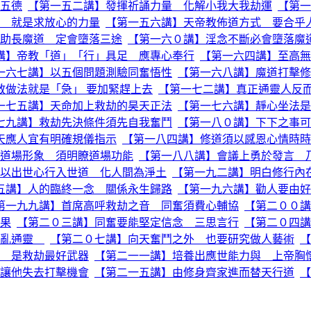
五德
【第一五二講】發揮祈誦力量 化解小我大我劫運
【第一
 就是求放心的力量
【第一五六講】天帝教佈道方式 要合乎
助長魔道 定會墮落三途
【第一六０講】淫念不斷必會墮落魔
講】帝教「道」「行」具足 應專心奉行
【第一六四講】至高無
一六七講】以五個問題測驗同奮悟性
【第一六八講】魔道打擊修
教做法就是「急」 要加緊趕上去
【第一七二講】真正通靈人反
一七五講】天命加上救劫的昊天正法
【第一七六講】靜心坐法是
七九講】救劫先決條件須先自我奮鬥
【第一八０講】下下之事可
天應人宜有明確規儀指示
【第一八四講】修道須以感恩心情時時
道場形象 須明瞭道場功能
【第一八八講】會議上勇於發言 
以出世心行入世道 化人間為淨土
【第一九二講】明白修行內
五講】人的臨終一念 關係永生歸路
【第一九六講】勸人要由好
第一九九講】首席高呼救劫之音 同奮須費心輔協
【第二００講
果
【第二０三講】同奮要能堅定信念 三思言行
【第二０四講
胡亂通靈
【第二０七講】向天奮鬥之外 也要研究做人藝術
【
 是救劫最好武器
【第二一一講】培養出應世能力與 上帝胸
讓他失去打擊機會
【第二一五講】由修身齊家進而替天行道
【