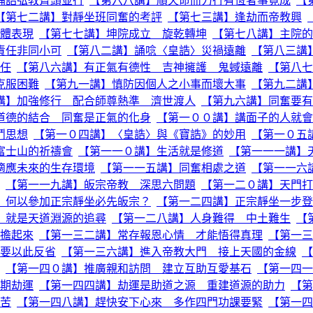
誦誥弘教齊頭並行
【第六八講】順天命而力行有恆者事竟成
【
【第七二講】對靜坐班同奮的考評
【第七三講】逢劫而帝教興
體表現
【第七七講】坤院成立 旋乾轉坤
【第七八講】主院的
責任非同小可
【第八二講】誦唸〈皇誥〉災禍遠離
【第八三講
任
【第八六講】有正氣有德性 吉神擁護 鬼蜮遠離
【第八七
克服困難
【第九一講】慎防因個人之小事而壞大事
【第九二講
講】加強修行 配合師尊熱準 濟世渡人
【第九六講】同奮要有
道德的結合 同奮是正氣的化身
【第一００講】講面子的人就會
鬥思想
【第一０四講】〈皇誥〉與《寶誥》的妙用
【第一０五
富士山的祈禱會
【第一一０講】生活就是修道
【第一一一講】
適應未來的生存環境
【第一一五講】同奮相處之道
【第一一六
【第一一九講】皈宗帝教 深思六問題
【第一二０講】天門打
】何以參加正宗靜坐必先皈宗？
【第一二四講】正宗靜坐一步登
」就是天道淵源的追尋
【第一二八講】人身難得 中土難生
【
擔起來
【第一三二講】常存報恩心情 才能悟得真理
【第一三
要以此反省
【第一三六講】進入帝教大門 接上天國的金線
【
【第一四０講】推廣親和訪問 建立互助互愛基石
【第一四一
期劫運
【第一四四講】劫運是助道之源 重建道源的助力
【第
苦
【第一四八講】趕快安下心來 多作四門功課要緊
【第一四