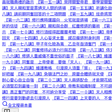
員就職典禮的啟示
【第一五一講】崇拜關聖帝君 要學習關聖
講】天人親和室是貫通天人間的道場
【第一五五講】祈誦化劫
八講】請前期同奮回答的十二項問題
【第一五九講】炫奇惑眾
【第一六二講】修行應時運趨向 火宅就是道場
【第一六三
迷的信徒
【第一六六講】親和與合群 紅塵修道的藝術
【第
示
【第一七０講】修行須經得起層層考驗
【第一七一講】帝
回天
【第一七四講】人心妄求太重 感召魔道附身利用
【第
形
【第一七八講】甲子年化險為夷 乙丑年亟須奮鬥
【第一
【第一八二講】同奮修持必須力行與忍辱
【第一八三講】侍
一八六講】修道人重威儀不重世俗的面子
【第一八七講】維護
一九０講】同奮是 上帝使者 要做「天人」
【第一九一講】
力
【第一九四講】維護教格 引渡原人須重「質」
【第一九
好把握
【第一九八講】急頓法門之妙 原靈合體造就天使
【
耐心愛心自立自強
【第二０二講】天人兩道配合 才能開花結
必須堅忍到最後一刻
【第二０六講】帝教有組織制度 不可
講】真正奮鬥的同奮 不可逾分享受
【第二一０講】天人相應
修行是要到動處去引渡原人
【第二一四講】上天要的人 不會
全文搜尋本書