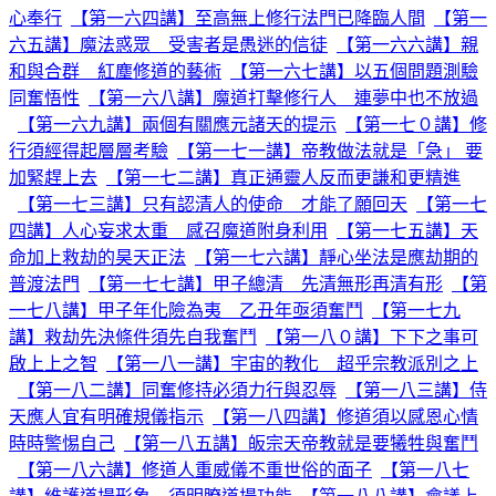
心奉行
【第一六四講】至高無上修行法門已降臨人間
【第一
六五講】魔法惑眾 受害者是愚迷的信徒
【第一六六講】親
和與合群 紅塵修道的藝術
【第一六七講】以五個問題測驗
同奮悟性
【第一六八講】魔道打擊修行人 連夢中也不放過
【第一六九講】兩個有關應元諸天的提示
【第一七０講】修
行須經得起層層考驗
【第一七一講】帝教做法就是「急」 要
加緊趕上去
【第一七二講】真正通靈人反而更謙和更精進
【第一七三講】只有認清人的使命 才能了願回天
【第一七
四講】人心妄求太重 感召魔道附身利用
【第一七五講】天
命加上救劫的昊天正法
【第一七六講】靜心坐法是應劫期的
普渡法門
【第一七七講】甲子總清 先清無形再清有形
【第
一七八講】甲子年化險為夷 乙丑年亟須奮鬥
【第一七九
講】救劫先決條件須先自我奮鬥
【第一八０講】下下之事可
啟上上之智
【第一八一講】宇宙的教化 超乎宗教派別之上
【第一八二講】同奮修持必須力行與忍辱
【第一八三講】侍
天應人宜有明確規儀指示
【第一八四講】修道須以感恩心情
時時警惕自己
【第一八五講】皈宗天帝教就是要犧牲與奮鬥
【第一八六講】修道人重威儀不重世俗的面子
【第一八七