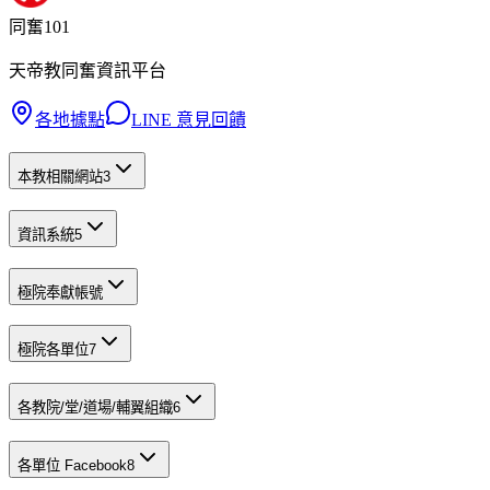
同奮101
天帝教同奮資訊平台
各地據點
LINE 意見回饋
本教相關網站
3
資訊系統
5
極院奉獻帳號
極院各單位
7
各教院/堂/道場/輔翼組織
6
各單位 Facebook
8