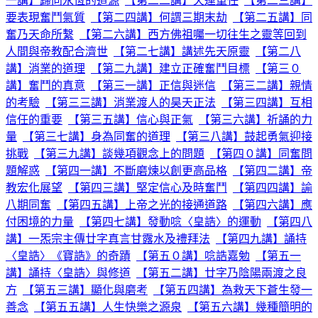
一講】歸向永恆的道源
【第二二講】天運重任
【第二三講】
要表現奮鬥氣質
【第二四講】何謂三期末劫
【第二五講】同
奮乃天命所繫
【第二六講】西方佛祖囑一切往生之靈等回到
人間與帝教配合濟世
【第二七講】講述先天原靈
【第二八
講】消業的道理
【第二九講】建立正確奮鬥目標
【第三０
講】奮鬥的真意
【第三一講】正信與迷信
【第三二講】親情
的考驗
【第三三講】消業渡人的昊天正法
【第三四講】互相
信任的重要
【第三五講】信心與正氣
【第三六講】祈誦的力
量
【第三七講】身為同奮的道理
【第三八講】鼓起勇氣迎接
挑戰
【第三九講】談幾項觀念上的問題
【第四０講】同奮問
題解惑
【第四一講】不斷磨煉以創更高品格
【第四二講】帝
教宏化展望
【第四三講】堅定信心及時奮鬥
【第四四講】諭
八期同奮
【第四五講】上帝之光的接通道路
【第四六講】應
付困境的力量
【第四七講】發動唸〈皇誥〉的運動
【第四八
講】一炁宗主傳廿字真言甘露水及禮拜法
【第四九講】誦持
〈皇誥〉《寶誥》的奇蹟
【第五０講】唸誥嘉勉
【第五一
講】誦持〈皇誥〉與修道
【第五二講】廿字乃陰陽兩渡之良
方
【第五三講】顯化與磨考
【第五四講】為救天下蒼生發一
善念
【第五五講】人生快樂之源泉
【第五六講】幾種簡明的