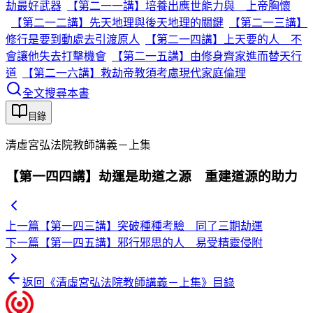
劫最好武器
【第二一一講】培養出應世能力與 上帝胸懷
【第二一二講】先天地理與後天地理的關鍵
【第二一三講】
修行是要到動處去引渡原人
【第二一四講】上天要的人 不
會讓他失去打擊機會
【第二一五講】由修身齊家進而替天行
道
【第二一六講】救劫帝教須考慮現代家庭倫理
全文搜尋本書
目錄
清虛宮弘法院教師講義－上集
【第一四四講】劫運是助道之源 重建道源的助力
上一篇
【第一四三講】突破種種考驗 同了三期劫運
下一篇
【第一四五講】邪行邪思的人 易受精靈侵附
返回《
清虛宮弘法院教師講義－上集
》目錄