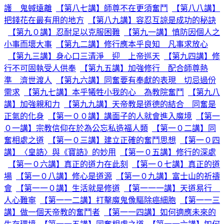
護 鬼蜮遠離
【第八七講】師尊不在更須奮鬥
【第八八講】
把錢花在最有用的地方
【第八九講】容忍互諒是成功的秘訣
【第九０講】忍耐足以克服困難
【第九一講】慎防因個人之
小事而壞大事
【第九二講】修行應本乎良知 凡事求放心
【第九三講】身心口三清淨 迎 上帝巡天
【第九四講】修
行不可固執受人供奉
【第九五講】加強修行 配合師尊熱
準 濟世渡人
【第九六講】同奮要有奉獻的表現 切忌過份
需求
【第九七講】本乎犧牲小我的心 為教院奮鬥
【第九八
講】加強親和力
【第九九講】天帝教是道德的結合 同奮是
正氣的化身
【第一００講】講面子的人就會進入魔境
【第一
０一講】宗教信仰在於為公忘私造福人類
【第一０二講】同
奮相處之道
【第一０三講】建立正確的奮鬥思想
【第一０四
講】〈皇誥〉與《寶誥》的妙用
【第一０五講】修行的深處
【第一０六講】真正的道力在此刻
【第一０七講】真正的道
場
【第一０八講】修心是道源
【第一０九講】富士山的祈禱
會
【第一一０講】生活就是修道
【第一一一講】天道易行
人心難寧
【第一一二講】打擊魔鬼像驅除癌細胞
【第一一三
講】做一個天帝教的奮鬥者
【第一一四講】如何適應未來的