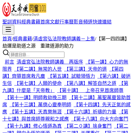
聖訓資料
經典書籍
首席文獻
行事曆
影音頻道
快速連結
首頁
/
經典書籍
/
清虛宮弘法院教師講義－上集
/
【第一四四講】
劫運是助道之源 重建道源的助力
前言
清虛宮弘法院教師講義 再版序
【第一講】心力的無
限界
【第二講】無常的人世
【第三講】天帝的道
【第四
講】齊隨首席救凡塵
【第五講】試驗領悟力
【第六講】破迷
生信
【第七講】人類的使命
【第八講】解答自然之道
【第
九講】什麼是「天帝教」
【第十講】 上帝召見首席師尊
【第十一講】明師救劫挽三期
【第十二講】萬聖萬靈皆助首
席
【第十三講】萬億心靈奉明師
【第十四講】先天正氣的感
應
【第十五講】天真樂無涯
【第十六講】祈禱的力量
【第
十七講】與首席師尊親和之感應
【第十八講】向大方向奮鬥
【第十九講】修心悟道為真
【第二０講】捨身奮鬥
【第二