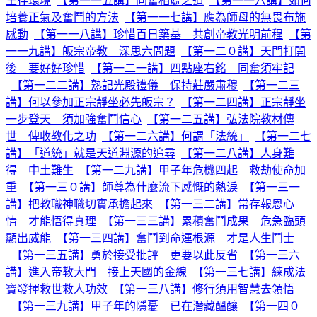
生存環境
【第一一五講】同奮相處之道
【第一一六講】如何
培養正氣及奮鬥的方法
【第一一七講】應為師母的無畏布施
感動
【第一一八講】珍惜百日築基 共創帝教光明前程
【第
一一九講】皈宗帝教 深思六問題
【第一二０講】天門打開
後 要好好珍惜
【第一二一講】四點座右銘 同奮須牢記
【第一二二講】熟記光殿禮儀 保持莊嚴肅穆
【第一二三
講】何以參加正宗靜坐必先皈宗？
【第一二四講】正宗靜坐
一步登天 須加強奮鬥信心
【第一二五講】弘法院教材傳
世 俾收教化之功
【第一二六講】何謂「法統」
【第一二七
講】「道統」就是天道淵源的追尋
【第一二八講】人身難
得 中土難生
【第一二九講】甲子年危機四起 救劫使命加
重
【第一三０講】師尊為什麼流下感慨的熱淚
【第一三一
講】把教職神職切實承擔起來
【第一三二講】常存報恩心
情 才能悟得真理
【第一三三講】累積奮鬥成果 危急臨頭
顯出威能
【第一三四講】奮鬥到命運根源 才是人生鬥士
【第一三五講】勇於接受批評 更要以此反省
【第一三六
講】進入帝教大門 接上天國的金線
【第一三七講】練成法
寶發揮救世救人功效
【第一三八講】修行須用智慧去領悟
【第一三九講】甲子年的隱憂 已在潛藏醞釀
【第一四０