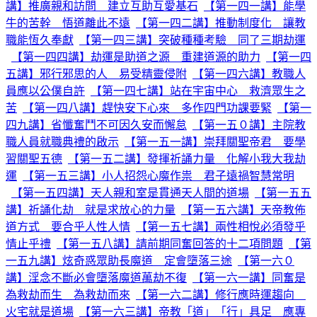
講】推廣親和訪問 建立互助互愛基石
【第一四一講】能學
牛的苦幹 悟道離此不遠
【第一四二講】推動制度化 讓教
職能恆久奉獻
【第一四三講】突破種種考驗 同了三期劫運
【第一四四講】劫運是助道之源 重建道源的助力
【第一四
五講】邪行邪思的人 易受精靈侵附
【第一四六講】教職人
員應以公僕自許
【第一四七講】站在宇宙中心 救濟眾生之
苦
【第一四八講】趕快安下心來 多作四門功課要緊
【第一
四九講】省懺奮鬥不可因久安而懈怠
【第一五０講】主院教
職人員就職典禮的啟示
【第一五一講】崇拜關聖帝君 要學
習關聖五德
【第一五二講】發揮祈誦力量 化解小我大我劫
運
【第一五三講】小人招怨心魔作祟 君子遠禍智慧常明
【第一五四講】天人親和室是貫通天人間的道場
【第一五五
講】祈誦化劫 就是求放心的力量
【第一五六講】天帝教佈
道方式 要合乎人性人情
【第一五七講】兩性相悅必須發乎
情止乎禮
【第一五八講】請前期同奮回答的十二項問題
【第
一五九講】炫奇惑眾助長魔道 定會墮落三途
【第一六０
講】淫念不斷必會墮落魔道萬劫不復
【第一六一講】同奮是
為救劫而生 為救劫而來
【第一六二講】修行應時運趨向
火宅就是道場
【第一六三講】帝教「道」「行」具足 應專