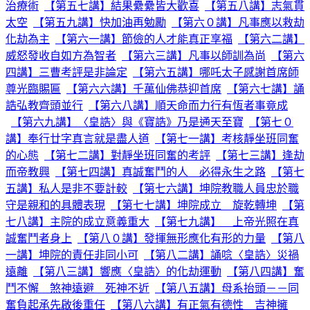
治療術
【第五七講】結果纍纍皆大歡喜
【第五八講】志氣貫
太空
【第五九講】快加油再勉勵
【第六０講】凡事應以救劫
化劫為主
【第六一講】節儉的人才能真正享福
【第六二講】
威怒發收自如方為智者
【第六三講】凡事以師訓為尚
【第六
四講】三曹考評是非論定
【第六五講】哪吒太子感謝首席師
尊光臨賜匾
【第六六講】千萬仙佛恭迎首席
【第六七講】誦
誥弘教齊頭並行
【第六八講】順天命而力行有恆者事竟成
【第六九講】〈皇誥〉與《寶誥》乃是通天至寶
【第七０
講】奉行廿字真言就是盡人道
【第七一講】考核靜坐班同奮
的心態
【第七二講】對靜坐班同奮的考評
【第七三講】逢劫
而帝教興
【第七四講】真誠奮鬥的人 必得永生之路
【第七
五講】私人是非不要計較
【第七六講】坤院教職人員忠於職
守是親和的具體表現
【第七七講】坤院成立 旋乾轉坤
【第
七八講】主院的成立意義重大
【第七九講】 上帝光照在真
誠奮鬥者身上
【第八０講】發揮無形應化有形的力量
【第八
一講】坤院的責任非同小可
【第八二講】誦唸〈皇誥〉災禍
遠離
【第八三講】響應〈皇誥〉的化劫運動
【第八四講】奮
鬥不懈 煞神遠避 死神不近
【第八五講】母系抬頭－－同
奮負起承先啟後重任
【第八六講】有正氣有德性 吉神擁