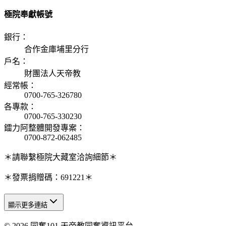
極院奉獻帳號
銀行
：
合作金庫埔里分行
戶名
：
財團法人天帝教
經常帳
：
0700-765-326780
各專款
：
0700-765-330230
鐳力阿整體開發專案
：
0700-872-062485
＊請聯繫極院大藏室洽詢細節＊
＊發票捐贈碼：691221＊
顯示更多連結
© 2026 同奮101 天帝教同奮資訊平台
天人研究總院