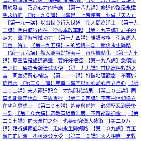
講】維護道場形象 須明瞭道場功能
【第一八八講】會議上
勇於發言 乃為心力的佈施
【第一八九講】修道的路是永遠
與永恆的
【第一九０講】同奮是 上帝使者 要做「天人」
【第一九一講】以出世心行入世道 化人間為淨土
【第一九
二講】明白修行內在 從根本改革起
【第一九三講】君子的
定力 靠平時省懺功力
【第一九四講】維護教格 引渡原人
須重「質」
【第一九五講】人的臨終一念 關係永生歸路
【第一九六講】勸人要由好話著手 再相機點化
【第一九七
講】原靈皆是證道高靈 要好好把握
【第一九八講】急頓法
門之妙 原靈合體造就天使
【第一九九講】首席高呼救劫之
音 同奮須費心輔協
【第二００講】打破地理觀念 不要迷
信風水
【第二０一講】坤道同奮宜以耐心愛心自立自強
【第
二０二講】天人兩道配合 才能開花結果
【第二０三講】同
奮要能堅定信念 三思言行
【第二０四講】不可把信仰建立
在功利思想上
【第二０五講】造命與前進 必須堅忍到最後
一刻
【第二０六講】帝教有組織制度 不可胡亂通靈
【第
二０七講】向天奮鬥之外 也要研究做人藝術
【第二０八
講】藉祈誦兩誥功德 走向永生歸鄉路
【第二０九講】真正
奮鬥的同奮 不可逾分享受
【第二一０講】天人相應 是救