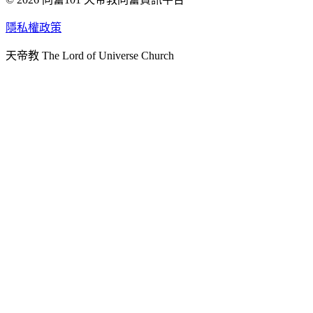
天人研究學院
隱私權政策
天人文化院
天帝教 The Lord of Universe Church
天人炁功院
天人圖書館
教史委員會
青年團
始院
台北市掌院
臺南初院
天安太和道場
天安服務預約
中華民國紅心字會