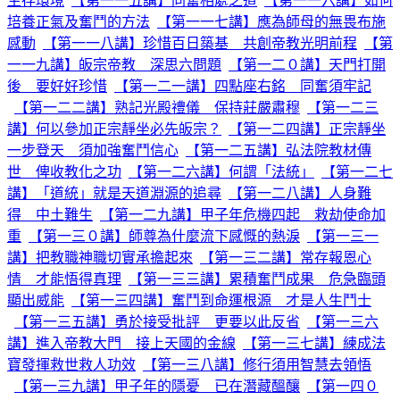
生存環境
【第一一五講】同奮相處之道
【第一一六講】如何
培養正氣及奮鬥的方法
【第一一七講】應為師母的無畏布施
感動
【第一一八講】珍惜百日築基 共創帝教光明前程
【第
一一九講】皈宗帝教 深思六問題
【第一二０講】天門打開
後 要好好珍惜
【第一二一講】四點座右銘 同奮須牢記
【第一二二講】熟記光殿禮儀 保持莊嚴肅穆
【第一二三
講】何以參加正宗靜坐必先皈宗？
【第一二四講】正宗靜坐
一步登天 須加強奮鬥信心
【第一二五講】弘法院教材傳
世 俾收教化之功
【第一二六講】何謂「法統」
【第一二七
講】「道統」就是天道淵源的追尋
【第一二八講】人身難
得 中土難生
【第一二九講】甲子年危機四起 救劫使命加
重
【第一三０講】師尊為什麼流下感慨的熱淚
【第一三一
講】把教職神職切實承擔起來
【第一三二講】常存報恩心
情 才能悟得真理
【第一三三講】累積奮鬥成果 危急臨頭
顯出威能
【第一三四講】奮鬥到命運根源 才是人生鬥士
【第一三五講】勇於接受批評 更要以此反省
【第一三六
講】進入帝教大門 接上天國的金線
【第一三七講】練成法
寶發揮救世救人功效
【第一三八講】修行須用智慧去領悟
【第一三九講】甲子年的隱憂 已在潛藏醞釀
【第一四０