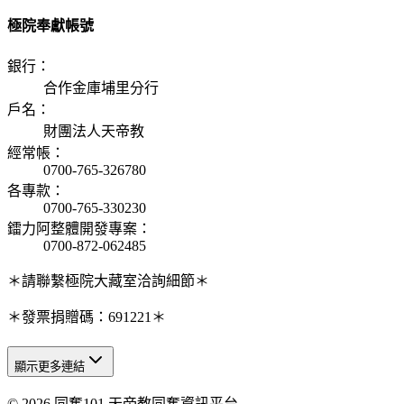
極院奉獻帳號
銀行
：
合作金庫埔里分行
戶名
：
財團法人天帝教
經常帳
：
0700-765-326780
各專款
：
0700-765-330230
鐳力阿整體開發專案
：
0700-872-062485
＊請聯繫極院大藏室洽詢細節＊
＊發票捐贈碼：691221＊
顯示更多連結
© 2026 同奮101 天帝教同奮資訊平台
天人研究總院