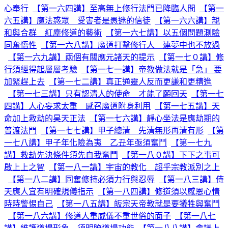
心奉行
【第一六四講】至高無上修行法門已降臨人間
【第一
六五講】魔法惑眾 受害者是愚迷的信徒
【第一六六講】親
和與合群 紅塵修道的藝術
【第一六七講】以五個問題測驗
同奮悟性
【第一六八講】魔道打擊修行人 連夢中也不放過
【第一六九講】兩個有關應元諸天的提示
【第一七０講】修
行須經得起層層考驗
【第一七一講】帝教做法就是「急」 要
加緊趕上去
【第一七二講】真正通靈人反而更謙和更精進
【第一七三講】只有認清人的使命 才能了願回天
【第一七
四講】人心妄求太重 感召魔道附身利用
【第一七五講】天
命加上救劫的昊天正法
【第一七六講】靜心坐法是應劫期的
普渡法門
【第一七七講】甲子總清 先清無形再清有形
【第
一七八講】甲子年化險為夷 乙丑年亟須奮鬥
【第一七九
講】救劫先決條件須先自我奮鬥
【第一八０講】下下之事可
啟上上之智
【第一八一講】宇宙的教化 超乎宗教派別之上
【第一八二講】同奮修持必須力行與忍辱
【第一八三講】侍
天應人宜有明確規儀指示
【第一八四講】修道須以感恩心情
時時警惕自己
【第一八五講】皈宗天帝教就是要犧牲與奮鬥
【第一八六講】修道人重威儀不重世俗的面子
【第一八七