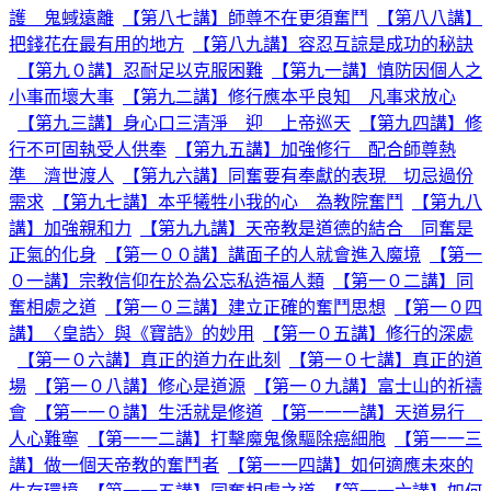
護 鬼蜮遠離
【第八七講】師尊不在更須奮鬥
【第八八講】
把錢花在最有用的地方
【第八九講】容忍互諒是成功的秘訣
【第九０講】忍耐足以克服困難
【第九一講】慎防因個人之
小事而壞大事
【第九二講】修行應本乎良知 凡事求放心
【第九三講】身心口三清淨 迎 上帝巡天
【第九四講】修
行不可固執受人供奉
【第九五講】加強修行 配合師尊熱
準 濟世渡人
【第九六講】同奮要有奉獻的表現 切忌過份
需求
【第九七講】本乎犧牲小我的心 為教院奮鬥
【第九八
講】加強親和力
【第九九講】天帝教是道德的結合 同奮是
正氣的化身
【第一００講】講面子的人就會進入魔境
【第一
０一講】宗教信仰在於為公忘私造福人類
【第一０二講】同
奮相處之道
【第一０三講】建立正確的奮鬥思想
【第一０四
講】〈皇誥〉與《寶誥》的妙用
【第一０五講】修行的深處
【第一０六講】真正的道力在此刻
【第一０七講】真正的道
場
【第一０八講】修心是道源
【第一０九講】富士山的祈禱
會
【第一一０講】生活就是修道
【第一一一講】天道易行
人心難寧
【第一一二講】打擊魔鬼像驅除癌細胞
【第一一三
講】做一個天帝教的奮鬥者
【第一一四講】如何適應未來的