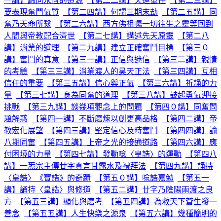
一講】歸向永恆的道源
【第二二講】天運重任
【第二三講】
要表現奮鬥氣質
【第二四講】何謂三期末劫
【第二五講】同
奮乃天命所繫
【第二六講】西方佛祖囑一切往生之靈等回到
人間與帝教配合濟世
【第二七講】講述先天原靈
【第二八
講】消業的道理
【第二九講】建立正確奮鬥目標
【第三０
講】奮鬥的真意
【第三一講】正信與迷信
【第三二講】親情
的考驗
【第三三講】消業渡人的昊天正法
【第三四講】互相
信任的重要
【第三五講】信心與正氣
【第三六講】祈誦的力
量
【第三七講】身為同奮的道理
【第三八講】鼓起勇氣迎接
挑戰
【第三九講】談幾項觀念上的問題
【第四０講】同奮問
題解惑
【第四一講】不斷磨煉以創更高品格
【第四二講】帝
教宏化展望
【第四三講】堅定信心及時奮鬥
【第四四講】諭
八期同奮
【第四五講】上帝之光的接通道路
【第四六講】應
付困境的力量
【第四七講】發動唸〈皇誥〉的運動
【第四八
講】一炁宗主傳廿字真言甘露水及禮拜法
【第四九講】誦持
〈皇誥〉《寶誥》的奇蹟
【第五０講】唸誥嘉勉
【第五一
講】誦持〈皇誥〉與修道
【第五二講】廿字乃陰陽兩渡之良
方
【第五三講】顯化與磨考
【第五四講】為救天下蒼生發一
善念
【第五五講】人生快樂之源泉
【第五六講】幾種簡明的