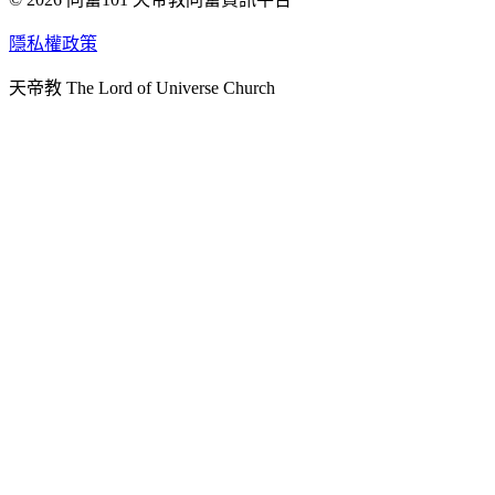
天人研究學院
隱私權政策
天人文化院
天帝教 The Lord of Universe Church
天人炁功院
天人圖書館
教史委員會
青年團
始院
台北市掌院
臺南初院
天安太和道場
天安服務預約
中華民國紅心字會