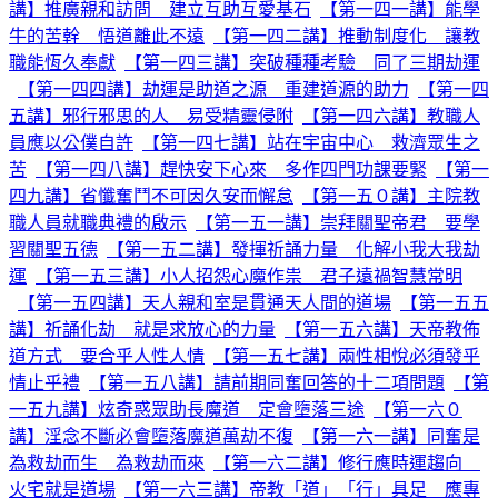
講】推廣親和訪問 建立互助互愛基石
【第一四一講】能學
牛的苦幹 悟道離此不遠
【第一四二講】推動制度化 讓教
職能恆久奉獻
【第一四三講】突破種種考驗 同了三期劫運
【第一四四講】劫運是助道之源 重建道源的助力
【第一四
五講】邪行邪思的人 易受精靈侵附
【第一四六講】教職人
員應以公僕自許
【第一四七講】站在宇宙中心 救濟眾生之
苦
【第一四八講】趕快安下心來 多作四門功課要緊
【第一
四九講】省懺奮鬥不可因久安而懈怠
【第一五０講】主院教
職人員就職典禮的啟示
【第一五一講】崇拜關聖帝君 要學
習關聖五德
【第一五二講】發揮祈誦力量 化解小我大我劫
運
【第一五三講】小人招怨心魔作祟 君子遠禍智慧常明
【第一五四講】天人親和室是貫通天人間的道場
【第一五五
講】祈誦化劫 就是求放心的力量
【第一五六講】天帝教佈
道方式 要合乎人性人情
【第一五七講】兩性相悅必須發乎
情止乎禮
【第一五八講】請前期同奮回答的十二項問題
【第
一五九講】炫奇惑眾助長魔道 定會墮落三途
【第一六０
講】淫念不斷必會墮落魔道萬劫不復
【第一六一講】同奮是
為救劫而生 為救劫而來
【第一六二講】修行應時運趨向
火宅就是道場
【第一六三講】帝教「道」「行」具足 應專