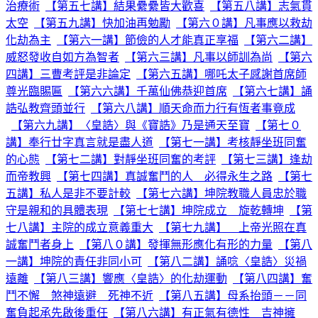
治療術
【第五七講】結果纍纍皆大歡喜
【第五八講】志氣貫
太空
【第五九講】快加油再勉勵
【第六０講】凡事應以救劫
化劫為主
【第六一講】節儉的人才能真正享福
【第六二講】
威怒發收自如方為智者
【第六三講】凡事以師訓為尚
【第六
四講】三曹考評是非論定
【第六五講】哪吒太子感謝首席師
尊光臨賜匾
【第六六講】千萬仙佛恭迎首席
【第六七講】誦
誥弘教齊頭並行
【第六八講】順天命而力行有恆者事竟成
【第六九講】〈皇誥〉與《寶誥》乃是通天至寶
【第七０
講】奉行廿字真言就是盡人道
【第七一講】考核靜坐班同奮
的心態
【第七二講】對靜坐班同奮的考評
【第七三講】逢劫
而帝教興
【第七四講】真誠奮鬥的人 必得永生之路
【第七
五講】私人是非不要計較
【第七六講】坤院教職人員忠於職
守是親和的具體表現
【第七七講】坤院成立 旋乾轉坤
【第
七八講】主院的成立意義重大
【第七九講】 上帝光照在真
誠奮鬥者身上
【第八０講】發揮無形應化有形的力量
【第八
一講】坤院的責任非同小可
【第八二講】誦唸〈皇誥〉災禍
遠離
【第八三講】響應〈皇誥〉的化劫運動
【第八四講】奮
鬥不懈 煞神遠避 死神不近
【第八五講】母系抬頭－－同
奮負起承先啟後重任
【第八六講】有正氣有德性 吉神擁