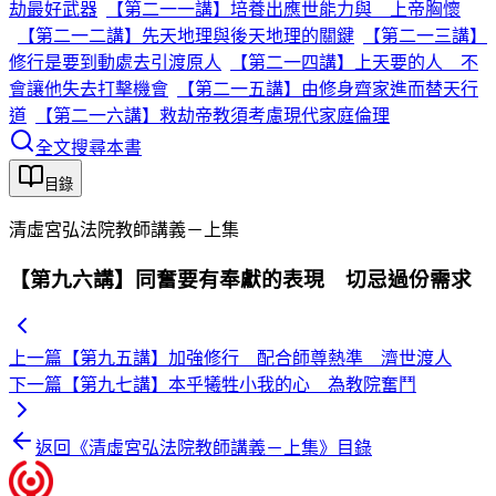
劫最好武器
【第二一一講】培養出應世能力與 上帝胸懷
【第二一二講】先天地理與後天地理的關鍵
【第二一三講】
修行是要到動處去引渡原人
【第二一四講】上天要的人 不
會讓他失去打擊機會
【第二一五講】由修身齊家進而替天行
道
【第二一六講】救劫帝教須考慮現代家庭倫理
全文搜尋本書
目錄
清虛宮弘法院教師講義－上集
【第九六講】同奮要有奉獻的表現 切忌過份需求
上一篇
【第九五講】加強修行 配合師尊熱準 濟世渡人
下一篇
【第九七講】本乎犧牲小我的心 為教院奮鬥
返回《
清虛宮弘法院教師講義－上集
》目錄