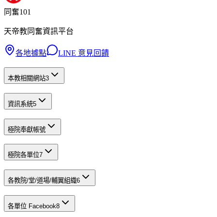
同奮101
天帝教同奮資訊平台
各地據點
LINE 意見回饋
本教相關網站
3
資訊系統
5
極院奉獻帳號
極院各單位
7
各教院/堂/道場/輔翼組織
6
各單位 Facebook
8