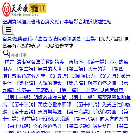
聖訓資料
經典書籍
首席文獻
行事曆
影音頻道
快速連結
首頁
/
經典書籍
/
清虛宮弘法院教師講義－上集
/
【第九六講】同
奮要有奉獻的表現 切忌過份需求
前言
清虛宮弘法院教師講義 再版序
【第一講】心力的無
限界
【第二講】無常的人世
【第三講】天帝的道
【第四
講】齊隨首席救凡塵
【第五講】試驗領悟力
【第六講】破迷
生信
【第七講】人類的使命
【第八講】解答自然之道
【第
九講】什麼是「天帝教」
【第十講】 上帝召見首席師尊
【第十一講】明師救劫挽三期
【第十二講】萬聖萬靈皆助首
席
【第十三講】萬億心靈奉明師
【第十四講】先天正氣的感
應
【第十五講】天真樂無涯
【第十六講】祈禱的力量
【第
十七講】與首席師尊親和之感應
【第十八講】向大方向奮鬥
【第十九講】修心悟道為真
【第二０講】捨身奮鬥
【第二