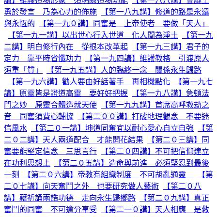
講】維護道場形象 須明瞭道場功能
【第一八八講】會議上
勇於發言 乃為心力的佈施
【第一八九講】修道的路是永遠
與永恆的
【第一九０講】同奮是 上帝使者 要做「天人」
【第一九一講】以出世心行入世道 化人間為淨土
【第一九
二講】明白修行內在 從根本改革起
【第一九三講】君子的
定力 靠平時省懺功力
【第一九四講】維護教格 引渡原人
須重「質」
【第一九五講】人的臨終一念 關係永生歸路
【第一九六講】勸人要由好話著手 再相機點化
【第一九七
講】原靈皆是證道高靈 要好好把握
【第一九八講】急頓法
門之妙 原靈合體造就天使
【第一九九講】首席高呼救劫之
音 同奮須費心輔協
【第二００講】打破地理觀念 不要迷
信風水
【第二０一講】坤道同奮宜以耐心愛心自立自強
【第
二０二講】天人兩道配合 才能開花結果
【第二０三講】同
奮要能堅定信念 三思言行
【第二０四講】不可把信仰建立
在功利思想上
【第二０五講】造命與前進 必須堅忍到最後
一刻
【第二０六講】帝教有組織制度 不可胡亂通靈
【第
二０七講】向天奮鬥之外 也要研究做人藝術
【第二０八
講】藉祈誦兩誥功德 走向永生歸鄉路
【第二０九講】真正
奮鬥的同奮 不可逾分享受
【第二一０講】天人相應 是救