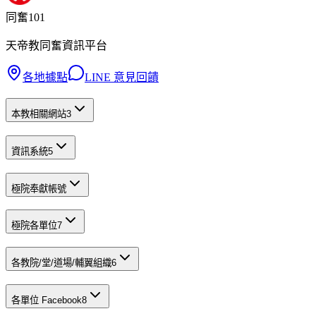
同奮101
天帝教同奮資訊平台
各地據點
LINE 意見回饋
本教相關網站
3
資訊系統
5
極院奉獻帳號
極院各單位
7
各教院/堂/道場/輔翼組織
6
各單位 Facebook
8