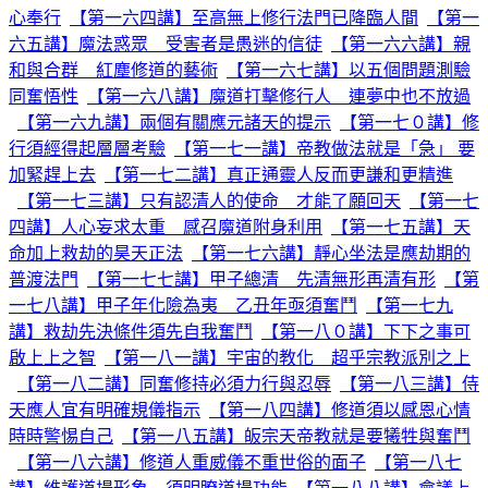
心奉行
【第一六四講】至高無上修行法門已降臨人間
【第一
六五講】魔法惑眾 受害者是愚迷的信徒
【第一六六講】親
和與合群 紅塵修道的藝術
【第一六七講】以五個問題測驗
同奮悟性
【第一六八講】魔道打擊修行人 連夢中也不放過
【第一六九講】兩個有關應元諸天的提示
【第一七０講】修
行須經得起層層考驗
【第一七一講】帝教做法就是「急」 要
加緊趕上去
【第一七二講】真正通靈人反而更謙和更精進
【第一七三講】只有認清人的使命 才能了願回天
【第一七
四講】人心妄求太重 感召魔道附身利用
【第一七五講】天
命加上救劫的昊天正法
【第一七六講】靜心坐法是應劫期的
普渡法門
【第一七七講】甲子總清 先清無形再清有形
【第
一七八講】甲子年化險為夷 乙丑年亟須奮鬥
【第一七九
講】救劫先決條件須先自我奮鬥
【第一八０講】下下之事可
啟上上之智
【第一八一講】宇宙的教化 超乎宗教派別之上
【第一八二講】同奮修持必須力行與忍辱
【第一八三講】侍
天應人宜有明確規儀指示
【第一八四講】修道須以感恩心情
時時警惕自己
【第一八五講】皈宗天帝教就是要犧牲與奮鬥
【第一八六講】修道人重威儀不重世俗的面子
【第一八七