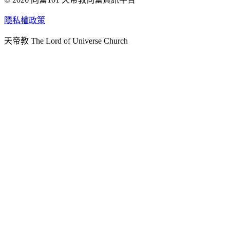
天人研究學院
隱私權政策
天人文化院
天帝教 The Lord of Universe Church
天人炁功院
天人圖書館
教史委員會
青年團
始院
台北市掌院
臺南初院
天安太和道場
天安服務預約
中華民國紅心字會