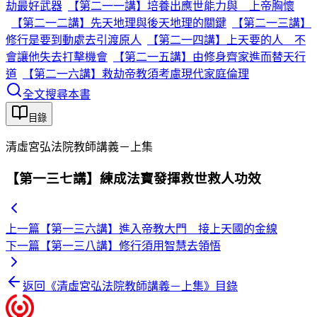
劫最好武器
【第二一一講】培養出應世能力與 上帝胸懷
【第二一二講】先天地理與後天地理的關鍵
【第二一三講】
修行是要到動處去引渡原人
【第二一四講】上天要的人 不
會讓他失去打擊機會
【第二一五講】由修身齊家進而替天行
道
【第二一六講】救劫帝教須考慮現代家庭倫理
全文搜尋本書
目錄
清虛宮弘法院教師講義－上集
【第一三七講】練成法寶發揮救世救人功效
上一篇
【第一三六講】進入帝教大門 接上天國的金線
下一篇
【第一三八講】修行須用智慧去領悟
返回《
清虛宮弘法院教師講義－上集
》目錄