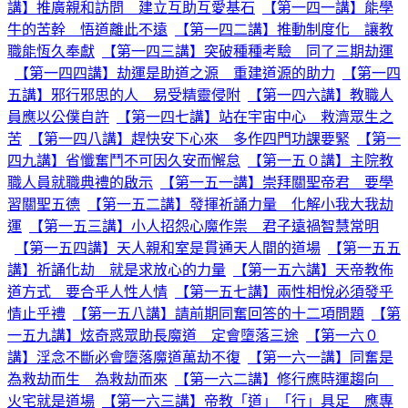
講】推廣親和訪問 建立互助互愛基石
【第一四一講】能學
牛的苦幹 悟道離此不遠
【第一四二講】推動制度化 讓教
職能恆久奉獻
【第一四三講】突破種種考驗 同了三期劫運
【第一四四講】劫運是助道之源 重建道源的助力
【第一四
五講】邪行邪思的人 易受精靈侵附
【第一四六講】教職人
員應以公僕自許
【第一四七講】站在宇宙中心 救濟眾生之
苦
【第一四八講】趕快安下心來 多作四門功課要緊
【第一
四九講】省懺奮鬥不可因久安而懈怠
【第一五０講】主院教
職人員就職典禮的啟示
【第一五一講】崇拜關聖帝君 要學
習關聖五德
【第一五二講】發揮祈誦力量 化解小我大我劫
運
【第一五三講】小人招怨心魔作祟 君子遠禍智慧常明
【第一五四講】天人親和室是貫通天人間的道場
【第一五五
講】祈誦化劫 就是求放心的力量
【第一五六講】天帝教佈
道方式 要合乎人性人情
【第一五七講】兩性相悅必須發乎
情止乎禮
【第一五八講】請前期同奮回答的十二項問題
【第
一五九講】炫奇惑眾助長魔道 定會墮落三途
【第一六０
講】淫念不斷必會墮落魔道萬劫不復
【第一六一講】同奮是
為救劫而生 為救劫而來
【第一六二講】修行應時運趨向
火宅就是道場
【第一六三講】帝教「道」「行」具足 應專