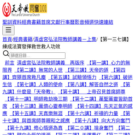
聖訓資料
經典書籍
首席文獻
行事曆
影音頻道
快速連結
首頁
/
經典書籍
/
清虛宮弘法院教師講義－上集
/
【第一三七講】
練成法寶發揮救世救人功效
前言
清虛宮弘法院教師講義 再版序
【第一講】心力的無
限界
【第二講】無常的人世
【第三講】天帝的道
【第四
講】齊隨首席救凡塵
【第五講】試驗領悟力
【第六講】破迷
生信
【第七講】人類的使命
【第八講】解答自然之道
【第
九講】什麼是「天帝教」
【第十講】 上帝召見首席師尊
【第十一講】明師救劫挽三期
【第十二講】萬聖萬靈皆助首
席
【第十三講】萬億心靈奉明師
【第十四講】先天正氣的感
應
【第十五講】天真樂無涯
【第十六講】祈禱的力量
【第
十七講】與首席師尊親和之感應
【第十八講】向大方向奮鬥
【第十九講】修心悟道為真
【第二０講】捨身奮鬥
【第二