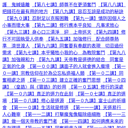
護 鬼蜮遠離
【第八七講】師尊不在更須奮鬥
【第八八講】
把錢花在最有用的地方
【第八九講】容忍互諒是成功的秘訣
【第九０講】忍耐足以克服困難
【第九一講】慎防因個人之
小事而壞大事
【第九二講】修行應本乎良知 凡事求放心
【第九三講】身心口三清淨 迎 上帝巡天
【第九四講】修
行不可固執受人供奉
【第九五講】加強修行 配合師尊熱
準 濟世渡人
【第九六講】同奮要有奉獻的表現 切忌過份
需求
【第九七講】本乎犧牲小我的心 為教院奮鬥
【第九八
講】加強親和力
【第九九講】天帝教是道德的結合 同奮是
正氣的化身
【第一００講】講面子的人就會進入魔境
【第一
０一講】宗教信仰在於為公忘私造福人類
【第一０二講】同
奮相處之道
【第一０三講】建立正確的奮鬥思想
【第一０四
講】〈皇誥〉與《寶誥》的妙用
【第一０五講】修行的深處
【第一０六講】真正的道力在此刻
【第一０七講】真正的道
場
【第一０八講】修心是道源
【第一０九講】富士山的祈禱
會
【第一一０講】生活就是修道
【第一一一講】天道易行
人心難寧
【第一一二講】打擊魔鬼像驅除癌細胞
【第一一三
講】做一個天帝教的奮鬥者
【第一一四講】如何適應未來的