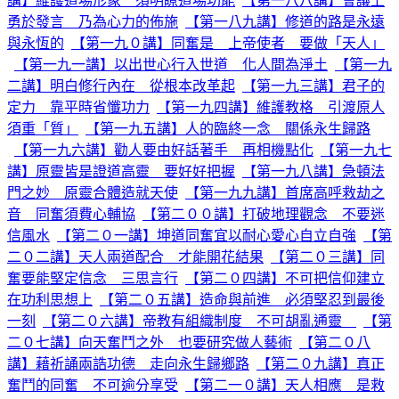
講】維護道場形象 須明瞭道場功能
【第一八八講】會議上
勇於發言 乃為心力的佈施
【第一八九講】修道的路是永遠
與永恆的
【第一九０講】同奮是 上帝使者 要做「天人」
【第一九一講】以出世心行入世道 化人間為淨土
【第一九
二講】明白修行內在 從根本改革起
【第一九三講】君子的
定力 靠平時省懺功力
【第一九四講】維護教格 引渡原人
須重「質」
【第一九五講】人的臨終一念 關係永生歸路
【第一九六講】勸人要由好話著手 再相機點化
【第一九七
講】原靈皆是證道高靈 要好好把握
【第一九八講】急頓法
門之妙 原靈合體造就天使
【第一九九講】首席高呼救劫之
音 同奮須費心輔協
【第二００講】打破地理觀念 不要迷
信風水
【第二０一講】坤道同奮宜以耐心愛心自立自強
【第
二０二講】天人兩道配合 才能開花結果
【第二０三講】同
奮要能堅定信念 三思言行
【第二０四講】不可把信仰建立
在功利思想上
【第二０五講】造命與前進 必須堅忍到最後
一刻
【第二０六講】帝教有組織制度 不可胡亂通靈
【第
二０七講】向天奮鬥之外 也要研究做人藝術
【第二０八
講】藉祈誦兩誥功德 走向永生歸鄉路
【第二０九講】真正
奮鬥的同奮 不可逾分享受
【第二一０講】天人相應 是救