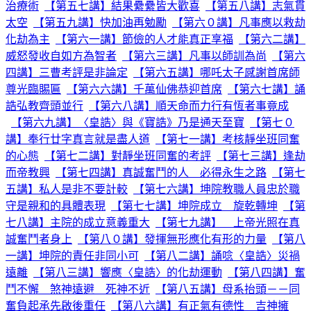
治療術
【第五七講】結果纍纍皆大歡喜
【第五八講】志氣貫
太空
【第五九講】快加油再勉勵
【第六０講】凡事應以救劫
化劫為主
【第六一講】節儉的人才能真正享福
【第六二講】
威怒發收自如方為智者
【第六三講】凡事以師訓為尚
【第六
四講】三曹考評是非論定
【第六五講】哪吒太子感謝首席師
尊光臨賜匾
【第六六講】千萬仙佛恭迎首席
【第六七講】誦
誥弘教齊頭並行
【第六八講】順天命而力行有恆者事竟成
【第六九講】〈皇誥〉與《寶誥》乃是通天至寶
【第七０
講】奉行廿字真言就是盡人道
【第七一講】考核靜坐班同奮
的心態
【第七二講】對靜坐班同奮的考評
【第七三講】逢劫
而帝教興
【第七四講】真誠奮鬥的人 必得永生之路
【第七
五講】私人是非不要計較
【第七六講】坤院教職人員忠於職
守是親和的具體表現
【第七七講】坤院成立 旋乾轉坤
【第
七八講】主院的成立意義重大
【第七九講】 上帝光照在真
誠奮鬥者身上
【第八０講】發揮無形應化有形的力量
【第八
一講】坤院的責任非同小可
【第八二講】誦唸〈皇誥〉災禍
遠離
【第八三講】響應〈皇誥〉的化劫運動
【第八四講】奮
鬥不懈 煞神遠避 死神不近
【第八五講】母系抬頭－－同
奮負起承先啟後重任
【第八六講】有正氣有德性 吉神擁