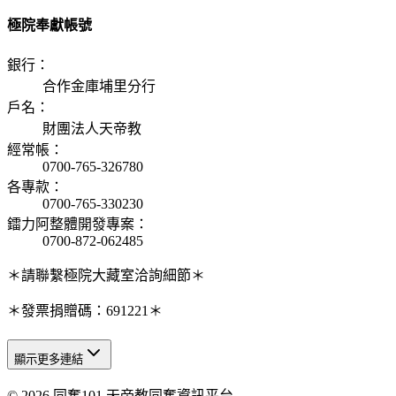
極院奉獻帳號
銀行
：
合作金庫埔里分行
戶名
：
財團法人天帝教
經常帳
：
0700-765-326780
各專款
：
0700-765-330230
鐳力阿整體開發專案
：
0700-872-062485
＊請聯繫極院大藏室洽詢細節＊
＊發票捐贈碼：691221＊
顯示更多連結
© 2026 同奮101 天帝教同奮資訊平台
天人研究總院