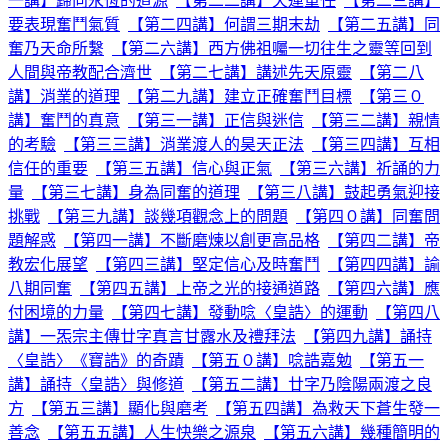
一講】歸向永恆的道源
【第二二講】天運重任
【第二三講】
要表現奮鬥氣質
【第二四講】何謂三期末劫
【第二五講】同
奮乃天命所繫
【第二六講】西方佛祖囑一切往生之靈等回到
人間與帝教配合濟世
【第二七講】講述先天原靈
【第二八
講】消業的道理
【第二九講】建立正確奮鬥目標
【第三０
講】奮鬥的真意
【第三一講】正信與迷信
【第三二講】親情
的考驗
【第三三講】消業渡人的昊天正法
【第三四講】互相
信任的重要
【第三五講】信心與正氣
【第三六講】祈誦的力
量
【第三七講】身為同奮的道理
【第三八講】鼓起勇氣迎接
挑戰
【第三九講】談幾項觀念上的問題
【第四０講】同奮問
題解惑
【第四一講】不斷磨煉以創更高品格
【第四二講】帝
教宏化展望
【第四三講】堅定信心及時奮鬥
【第四四講】諭
八期同奮
【第四五講】上帝之光的接通道路
【第四六講】應
付困境的力量
【第四七講】發動唸〈皇誥〉的運動
【第四八
講】一炁宗主傳廿字真言甘露水及禮拜法
【第四九講】誦持
〈皇誥〉《寶誥》的奇蹟
【第五０講】唸誥嘉勉
【第五一
講】誦持〈皇誥〉與修道
【第五二講】廿字乃陰陽兩渡之良
方
【第五三講】顯化與磨考
【第五四講】為救天下蒼生發一
善念
【第五五講】人生快樂之源泉
【第五六講】幾種簡明的