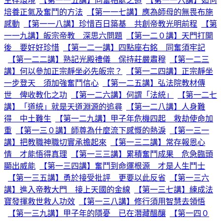
生存環境
【第一一五講】同奮相處之道
【第一一六講】如何
培養正氣及奮鬥的方法
【第一一七講】應為師母的無畏布施
感動
【第一一八講】珍惜百日築基 共創帝教光明前程
【第
一一九講】皈宗帝教 深思六問題
【第一二０講】天門打開
後 要好好珍惜
【第一二一講】四點座右銘 同奮須牢記
【第一二二講】熟記光殿禮儀 保持莊嚴肅穆
【第一二三
講】何以參加正宗靜坐必先皈宗？
【第一二四講】正宗靜坐
一步登天 須加強奮鬥信心
【第一二五講】弘法院教材傳
世 俾收教化之功
【第一二六講】何謂「法統」
【第一二七
講】「道統」就是天道淵源的追尋
【第一二八講】人身難
得 中土難生
【第一二九講】甲子年危機四起 救劫使命加
重
【第一三０講】師尊為什麼流下感慨的熱淚
【第一三一
講】把教職神職切實承擔起來
【第一三二講】常存報恩心
情 才能悟得真理
【第一三三講】累積奮鬥成果 危急臨頭
顯出威能
【第一三四講】奮鬥到命運根源 才是人生鬥士
【第一三五講】勇於接受批評 更要以此反省
【第一三六
講】進入帝教大門 接上天國的金線
【第一三七講】練成法
寶發揮救世救人功效
【第一三八講】修行須用智慧去領悟
【第一三九講】甲子年的隱憂 已在潛藏醞釀
【第一四０