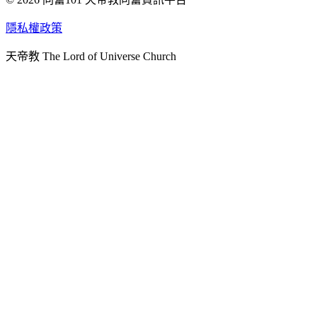
天人研究學院
隱私權政策
天人文化院
天帝教 The Lord of Universe Church
天人炁功院
天人圖書館
教史委員會
青年團
始院
台北市掌院
臺南初院
天安太和道場
天安服務預約
中華民國紅心字會