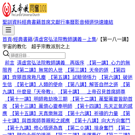
聖訓資料
經典書籍
首席文獻
行事曆
影音頻道
快速連結
首頁
/
經典書籍
/
清虛宮弘法院教師講義－上集
/
【第一八一講】
宇宙的教化 超乎宗教派別之上
前言
清虛宮弘法院教師講義 再版序
【第一講】心力的無
限界
【第二講】無常的人世
【第三講】天帝的道
【第四
講】齊隨首席救凡塵
【第五講】試驗領悟力
【第六講】破迷
生信
【第七講】人類的使命
【第八講】解答自然之道
【第
九講】什麼是「天帝教」
【第十講】 上帝召見首席師尊
【第十一講】明師救劫挽三期
【第十二講】萬聖萬靈皆助首
席
【第十三講】萬億心靈奉明師
【第十四講】先天正氣的感
應
【第十五講】天真樂無涯
【第十六講】祈禱的力量
【第
十七講】與首席師尊親和之感應
【第十八講】向大方向奮鬥
【第十九講】修心悟道為真
【第二０講】捨身奮鬥
【第二