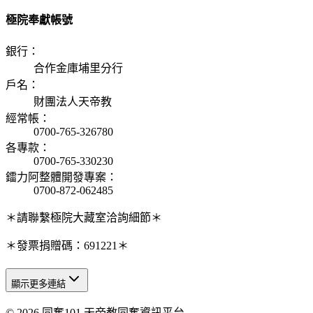
極院奉獻帳號
銀行
：
合作金庫埔里分行
戶名
：
財團法人天帝教
經常帳
：
0700-765-326780
各專款
：
0700-765-330230
鐳力阿整體開發專案
：
0700-872-062485
＊請聯繫極院大藏室洽詢細節＊
＊發票捐贈碼：691221＊
顯示更多連結
© 2026 同奮101 天帝教同奮資訊平台
天人研究總院