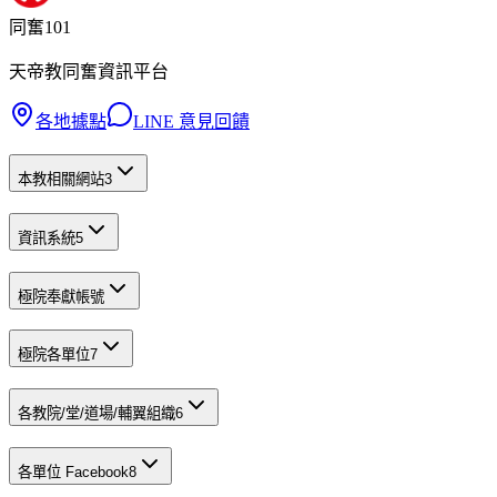
同奮101
天帝教同奮資訊平台
各地據點
LINE 意見回饋
本教相關網站
3
資訊系統
5
極院奉獻帳號
極院各單位
7
各教院/堂/道場/輔翼組織
6
各單位 Facebook
8