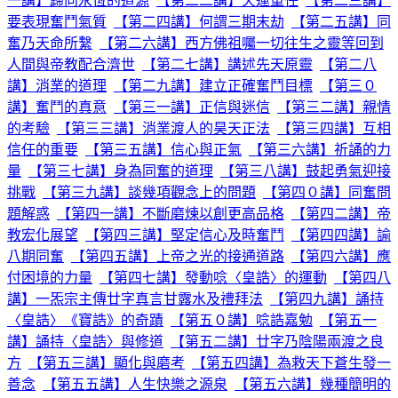
一講】歸向永恆的道源
【第二二講】天運重任
【第二三講】
要表現奮鬥氣質
【第二四講】何謂三期末劫
【第二五講】同
奮乃天命所繫
【第二六講】西方佛祖囑一切往生之靈等回到
人間與帝教配合濟世
【第二七講】講述先天原靈
【第二八
講】消業的道理
【第二九講】建立正確奮鬥目標
【第三０
講】奮鬥的真意
【第三一講】正信與迷信
【第三二講】親情
的考驗
【第三三講】消業渡人的昊天正法
【第三四講】互相
信任的重要
【第三五講】信心與正氣
【第三六講】祈誦的力
量
【第三七講】身為同奮的道理
【第三八講】鼓起勇氣迎接
挑戰
【第三九講】談幾項觀念上的問題
【第四０講】同奮問
題解惑
【第四一講】不斷磨煉以創更高品格
【第四二講】帝
教宏化展望
【第四三講】堅定信心及時奮鬥
【第四四講】諭
八期同奮
【第四五講】上帝之光的接通道路
【第四六講】應
付困境的力量
【第四七講】發動唸〈皇誥〉的運動
【第四八
講】一炁宗主傳廿字真言甘露水及禮拜法
【第四九講】誦持
〈皇誥〉《寶誥》的奇蹟
【第五０講】唸誥嘉勉
【第五一
講】誦持〈皇誥〉與修道
【第五二講】廿字乃陰陽兩渡之良
方
【第五三講】顯化與磨考
【第五四講】為救天下蒼生發一
善念
【第五五講】人生快樂之源泉
【第五六講】幾種簡明的