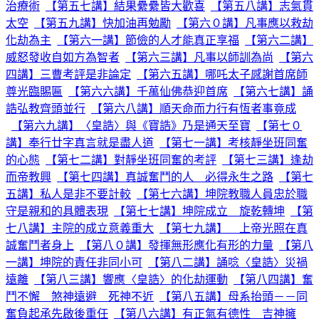
治療術
【第五七講】結果纍纍皆大歡喜
【第五八講】志氣貫
太空
【第五九講】快加油再勉勵
【第六０講】凡事應以救劫
化劫為主
【第六一講】節儉的人才能真正享福
【第六二講】
威怒發收自如方為智者
【第六三講】凡事以師訓為尚
【第六
四講】三曹考評是非論定
【第六五講】哪吒太子感謝首席師
尊光臨賜匾
【第六六講】千萬仙佛恭迎首席
【第六七講】誦
誥弘教齊頭並行
【第六八講】順天命而力行有恆者事竟成
【第六九講】〈皇誥〉與《寶誥》乃是通天至寶
【第七０
講】奉行廿字真言就是盡人道
【第七一講】考核靜坐班同奮
的心態
【第七二講】對靜坐班同奮的考評
【第七三講】逢劫
而帝教興
【第七四講】真誠奮鬥的人 必得永生之路
【第七
五講】私人是非不要計較
【第七六講】坤院教職人員忠於職
守是親和的具體表現
【第七七講】坤院成立 旋乾轉坤
【第
七八講】主院的成立意義重大
【第七九講】 上帝光照在真
誠奮鬥者身上
【第八０講】發揮無形應化有形的力量
【第八
一講】坤院的責任非同小可
【第八二講】誦唸〈皇誥〉災禍
遠離
【第八三講】響應〈皇誥〉的化劫運動
【第八四講】奮
鬥不懈 煞神遠避 死神不近
【第八五講】母系抬頭－－同
奮負起承先啟後重任
【第八六講】有正氣有德性 吉神擁