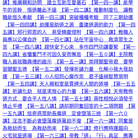
講】推廣親和訪問 建立互助互愛基石
【第一四一講】能學
牛的苦幹 悟道離此不遠
【第一四二講】推動制度化 讓教
職能恆久奉獻
【第一四三講】突破種種考驗 同了三期劫運
【第一四四講】劫運是助道之源 重建道源的助力
【第一四
五講】邪行邪思的人 易受精靈侵附
【第一四六講】教職人
員應以公僕自許
【第一四七講】站在宇宙中心 救濟眾生之
苦
【第一四八講】趕快安下心來 多作四門功課要緊
【第一
四九講】省懺奮鬥不可因久安而懈怠
【第一五０講】主院教
職人員就職典禮的啟示
【第一五一講】崇拜關聖帝君 要學
習關聖五德
【第一五二講】發揮祈誦力量 化解小我大我劫
運
【第一五三講】小人招怨心魔作祟 君子遠禍智慧常明
【第一五四講】天人親和室是貫通天人間的道場
【第一五五
講】祈誦化劫 就是求放心的力量
【第一五六講】天帝教佈
道方式 要合乎人性人情
【第一五七講】兩性相悅必須發乎
情止乎禮
【第一五八講】請前期同奮回答的十二項問題
【第
一五九講】炫奇惑眾助長魔道 定會墮落三途
【第一六０
講】淫念不斷必會墮落魔道萬劫不復
【第一六一講】同奮是
為救劫而生 為救劫而來
【第一六二講】修行應時運趨向
火宅就是道場
【第一六三講】帝教「道」「行」具足 應專