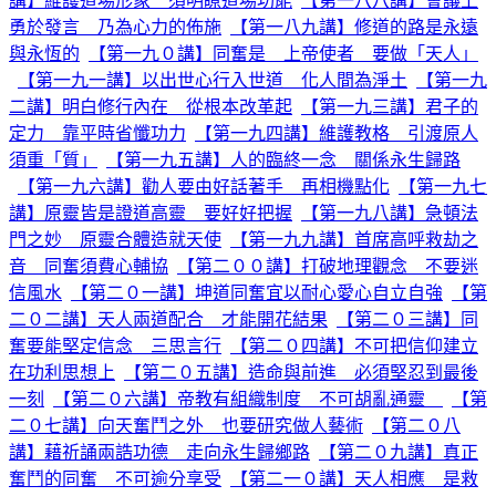
講】維護道場形象 須明瞭道場功能
【第一八八講】會議上
勇於發言 乃為心力的佈施
【第一八九講】修道的路是永遠
與永恆的
【第一九０講】同奮是 上帝使者 要做「天人」
【第一九一講】以出世心行入世道 化人間為淨土
【第一九
二講】明白修行內在 從根本改革起
【第一九三講】君子的
定力 靠平時省懺功力
【第一九四講】維護教格 引渡原人
須重「質」
【第一九五講】人的臨終一念 關係永生歸路
【第一九六講】勸人要由好話著手 再相機點化
【第一九七
講】原靈皆是證道高靈 要好好把握
【第一九八講】急頓法
門之妙 原靈合體造就天使
【第一九九講】首席高呼救劫之
音 同奮須費心輔協
【第二００講】打破地理觀念 不要迷
信風水
【第二０一講】坤道同奮宜以耐心愛心自立自強
【第
二０二講】天人兩道配合 才能開花結果
【第二０三講】同
奮要能堅定信念 三思言行
【第二０四講】不可把信仰建立
在功利思想上
【第二０五講】造命與前進 必須堅忍到最後
一刻
【第二０六講】帝教有組織制度 不可胡亂通靈
【第
二０七講】向天奮鬥之外 也要研究做人藝術
【第二０八
講】藉祈誦兩誥功德 走向永生歸鄉路
【第二０九講】真正
奮鬥的同奮 不可逾分享受
【第二一０講】天人相應 是救