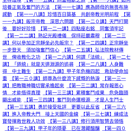
生存環境
【第一一五講】同奮相處之道
【第一一六講】如何
培養正氣及奮鬥的方法
【第一一七講】應為師母的無畏布施
感動
【第一一八講】珍惜百日築基 共創帝教光明前程
【第
一一九講】皈宗帝教 深思六問題
【第一二０講】天門打開
後 要好好珍惜
【第一二一講】四點座右銘 同奮須牢記
【第一二二講】熟記光殿禮儀 保持莊嚴肅穆
【第一二三
講】何以參加正宗靜坐必先皈宗？
【第一二四講】正宗靜坐
一步登天 須加強奮鬥信心
【第一二五講】弘法院教材傳
世 俾收教化之功
【第一二六講】何謂「法統」
【第一二七
講】「道統」就是天道淵源的追尋
【第一二八講】人身難
得 中土難生
【第一二九講】甲子年危機四起 救劫使命加
重
【第一三０講】師尊為什麼流下感慨的熱淚
【第一三一
講】把教職神職切實承擔起來
【第一三二講】常存報恩心
情 才能悟得真理
【第一三三講】累積奮鬥成果 危急臨頭
顯出威能
【第一三四講】奮鬥到命運根源 才是人生鬥士
【第一三五講】勇於接受批評 更要以此反省
【第一三六
講】進入帝教大門 接上天國的金線
【第一三七講】練成法
寶發揮救世救人功效
【第一三八講】修行須用智慧去領悟
【第一三九講】甲子年的隱憂 已在潛藏醞釀
【第一四０