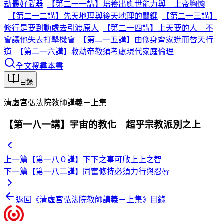
劫最好武器
【第二一一講】培養出應世能力與 上帝胸懷
【第二一二講】先天地理與後天地理的關鍵
【第二一三講】
修行是要到動處去引渡原人
【第二一四講】上天要的人 不
會讓他失去打擊機會
【第二一五講】由修身齊家進而替天行
道
【第二一六講】救劫帝教須考慮現代家庭倫理
全文搜尋本書
目錄
清虛宮弘法院教師講義－上集
【第一八一講】宇宙的教化 超乎宗教派別之上
上一篇
【第一八０講】下下之事可啟上上之智
下一篇
【第一八二講】同奮修持必須力行與忍辱
返回《
清虛宮弘法院教師講義－上集
》目錄