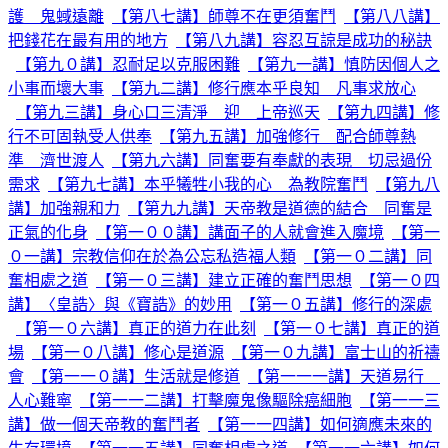
護 鬼蜮遠離
【第八七講】師尊不在更須奮鬥
【第八八講】
把錢花在最有用的地方
【第八九講】容忍互諒是成功的秘訣
【第九０講】忍耐足以克服困難
【第九一講】慎防因個人之
小事而壞大事
【第九二講】修行應本乎良知 凡事求放心
【第九三講】身心口三清淨 迎 上帝巡天
【第九四講】修
行不可固執受人供奉
【第九五講】加強修行 配合師尊熱
準 濟世渡人
【第九六講】同奮要有奉獻的表現 切忌過份
需求
【第九七講】本乎犧牲小我的心 為教院奮鬥
【第九八
講】加強親和力
【第九九講】天帝教是道德的結合 同奮是
正氣的化身
【第一００講】講面子的人就會進入魔境
【第一
０一講】宗教信仰在於為公忘私造福人類
【第一０二講】同
奮相處之道
【第一０三講】建立正確的奮鬥思想
【第一０四
講】〈皇誥〉與《寶誥》的妙用
【第一０五講】修行的深處
【第一０六講】真正的道力在此刻
【第一０七講】真正的道
場
【第一０八講】修心是道源
【第一０九講】富士山的祈禱
會
【第一一０講】生活就是修道
【第一一一講】天道易行
人心難寧
【第一一二講】打擊魔鬼像驅除癌細胞
【第一一三
講】做一個天帝教的奮鬥者
【第一一四講】如何適應未來的