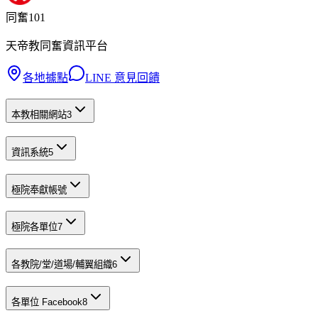
同奮101
天帝教同奮資訊平台
各地據點
LINE 意見回饋
本教相關網站
3
資訊系統
5
極院奉獻帳號
極院各單位
7
各教院/堂/道場/輔翼組織
6
各單位 Facebook
8