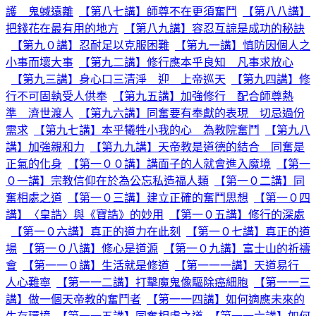
護 鬼蜮遠離
【第八七講】師尊不在更須奮鬥
【第八八講】
把錢花在最有用的地方
【第八九講】容忍互諒是成功的秘訣
【第九０講】忍耐足以克服困難
【第九一講】慎防因個人之
小事而壞大事
【第九二講】修行應本乎良知 凡事求放心
【第九三講】身心口三清淨 迎 上帝巡天
【第九四講】修
行不可固執受人供奉
【第九五講】加強修行 配合師尊熱
準 濟世渡人
【第九六講】同奮要有奉獻的表現 切忌過份
需求
【第九七講】本乎犧牲小我的心 為教院奮鬥
【第九八
講】加強親和力
【第九九講】天帝教是道德的結合 同奮是
正氣的化身
【第一００講】講面子的人就會進入魔境
【第一
０一講】宗教信仰在於為公忘私造福人類
【第一０二講】同
奮相處之道
【第一０三講】建立正確的奮鬥思想
【第一０四
講】〈皇誥〉與《寶誥》的妙用
【第一０五講】修行的深處
【第一０六講】真正的道力在此刻
【第一０七講】真正的道
場
【第一０八講】修心是道源
【第一０九講】富士山的祈禱
會
【第一一０講】生活就是修道
【第一一一講】天道易行
人心難寧
【第一一二講】打擊魔鬼像驅除癌細胞
【第一一三
講】做一個天帝教的奮鬥者
【第一一四講】如何適應未來的