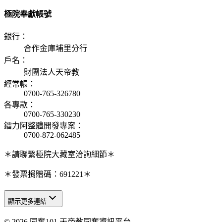
極院奉獻帳號
銀行
：
合作金庫埔里分行
戶名
：
財團法人天帝教
經常帳
：
0700-765-326780
各專款
：
0700-765-330230
鐳力阿整體開發專案
：
0700-872-062485
＊請聯繫極院大藏室洽詢細節＊
＊發票捐贈碼：691221＊
顯示更多連結
© 2026 同奮101 天帝教同奮資訊平台
天人研究總院