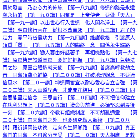
講】維護道場形象 須明瞭道場功能
【第一八八講】會議上
勇於發言 乃為心力的佈施
【第一八九講】修道的路是永遠
與永恆的
【第一九０講】同奮是 上帝使者 要做「天人」
【第一九一講】以出世心行入世道 化人間為淨土
【第一九
二講】明白修行內在 從根本改革起
【第一九三講】君子的
定力 靠平時省懺功力
【第一九四講】維護教格 引渡原人
須重「質」
【第一九五講】人的臨終一念 關係永生歸路
【第一九六講】勸人要由好話著手 再相機點化
【第一九七
講】原靈皆是證道高靈 要好好把握
【第一九八講】急頓法
門之妙 原靈合體造就天使
【第一九九講】首席高呼救劫之
音 同奮須費心輔協
【第二００講】打破地理觀念 不要迷
信風水
【第二０一講】坤道同奮宜以耐心愛心自立自強
【第
二０二講】天人兩道配合 才能開花結果
【第二０三講】同
奮要能堅定信念 三思言行
【第二０四講】不可把信仰建立
在功利思想上
【第二０五講】造命與前進 必須堅忍到最後
一刻
【第二０六講】帝教有組織制度 不可胡亂通靈
【第
二０七講】向天奮鬥之外 也要研究做人藝術
【第二０八
講】藉祈誦兩誥功德 走向永生歸鄉路
【第二０九講】真正
奮鬥的同奮 不可逾分享受
【第二一０講】天人相應 是救