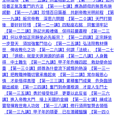
生存環境
【第一一五講】同奮相處之道
【第一一六講】如何
培養正氣及奮鬥的方法
【第一一七講】應為師母的無畏布施
感動
【第一一八講】珍惜百日築基 共創帝教光明前程
【第
一一九講】皈宗帝教 深思六問題
【第一二０講】天門打開
後 要好好珍惜
【第一二一講】四點座右銘 同奮須牢記
【第一二二講】熟記光殿禮儀 保持莊嚴肅穆
【第一二三
講】何以參加正宗靜坐必先皈宗？
【第一二四講】正宗靜坐
一步登天 須加強奮鬥信心
【第一二五講】弘法院教材傳
世 俾收教化之功
【第一二六講】何謂「法統」
【第一二七
講】「道統」就是天道淵源的追尋
【第一二八講】人身難
得 中土難生
【第一二九講】甲子年危機四起 救劫使命加
重
【第一三０講】師尊為什麼流下感慨的熱淚
【第一三一
講】把教職神職切實承擔起來
【第一三二講】常存報恩心
情 才能悟得真理
【第一三三講】累積奮鬥成果 危急臨頭
顯出威能
【第一三四講】奮鬥到命運根源 才是人生鬥士
【第一三五講】勇於接受批評 更要以此反省
【第一三六
講】進入帝教大門 接上天國的金線
【第一三七講】練成法
寶發揮救世救人功效
【第一三八講】修行須用智慧去領悟
【第一三九講】甲子年的隱憂 已在潛藏醞釀
【第一四０