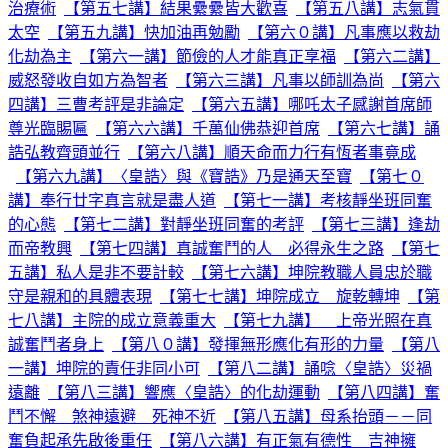
治療術
【第五七講】結果纍纍皆大歡喜
【第五八講】志氣貫
太空
【第五九講】快加油再勉勵
【第六０講】凡事應以救劫
化劫為主
【第六一講】節儉的人才能真正享福
【第六二講】
威怒發收自如方為智者
【第六三講】凡事以師訓為尚
【第六
四講】三曹考評是非論定
【第六五講】哪吒太子感謝首席師
尊光臨賜匾
【第六六講】千萬仙佛恭迎首席
【第六七講】誦
誥弘教齊頭並行
【第六八講】順天命而力行有恆者事竟成
【第六九講】〈皇誥〉與《寶誥》乃是通天至寶
【第七０
講】奉行廿字真言就是盡人道
【第七一講】考核靜坐班同奮
的心態
【第七二講】對靜坐班同奮的考評
【第七三講】逢劫
而帝教興
【第七四講】真誠奮鬥的人 必得永生之路
【第七
五講】私人是非不要計較
【第七六講】坤院教職人員忠於職
守是親和的具體表現
【第七七講】坤院成立 旋乾轉坤
【第
七八講】主院的成立意義重大
【第七九講】 上帝光照在真
誠奮鬥者身上
【第八０講】發揮無形應化有形的力量
【第八
一講】坤院的責任非同小可
【第八二講】誦唸〈皇誥〉災禍
遠離
【第八三講】響應〈皇誥〉的化劫運動
【第八四講】奮
鬥不懈 煞神遠避 死神不近
【第八五講】母系抬頭－－同
奮負起承先啟後重任
【第八六講】有正氣有德性 吉神擁