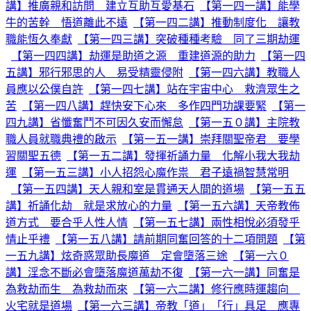
講】推廣親和訪問 建立互助互愛基石
【第一四一講】能學
牛的苦幹 悟道離此不遠
【第一四二講】推動制度化 讓教
職能恆久奉獻
【第一四三講】突破種種考驗 同了三期劫運
【第一四四講】劫運是助道之源 重建道源的助力
【第一四
五講】邪行邪思的人 易受精靈侵附
【第一四六講】教職人
員應以公僕自許
【第一四七講】站在宇宙中心 救濟眾生之
苦
【第一四八講】趕快安下心來 多作四門功課要緊
【第一
四九講】省懺奮鬥不可因久安而懈怠
【第一五０講】主院教
職人員就職典禮的啟示
【第一五一講】崇拜關聖帝君 要學
習關聖五德
【第一五二講】發揮祈誦力量 化解小我大我劫
運
【第一五三講】小人招怨心魔作祟 君子遠禍智慧常明
【第一五四講】天人親和室是貫通天人間的道場
【第一五五
講】祈誦化劫 就是求放心的力量
【第一五六講】天帝教佈
道方式 要合乎人性人情
【第一五七講】兩性相悅必須發乎
情止乎禮
【第一五八講】請前期同奮回答的十二項問題
【第
一五九講】炫奇惑眾助長魔道 定會墮落三途
【第一六０
講】淫念不斷必會墮落魔道萬劫不復
【第一六一講】同奮是
為救劫而生 為救劫而來
【第一六二講】修行應時運趨向
火宅就是道場
【第一六三講】帝教「道」「行」具足 應專