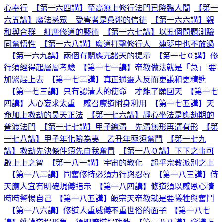
心奉行
【第一六四講】至高無上修行法門已降臨人間
【第一
六五講】魔法惑眾 受害者是愚迷的信徒
【第一六六講】親
和與合群 紅塵修道的藝術
【第一六七講】以五個問題測驗
同奮悟性
【第一六八講】魔道打擊修行人 連夢中也不放過
【第一六九講】兩個有關應元諸天的提示
【第一七０講】修
行須經得起層層考驗
【第一七一講】帝教做法就是「急」 要
加緊趕上去
【第一七二講】真正通靈人反而更謙和更精進
【第一七三講】只有認清人的使命 才能了願回天
【第一七
四講】人心妄求太重 感召魔道附身利用
【第一七五講】天
命加上救劫的昊天正法
【第一七六講】靜心坐法是應劫期的
普渡法門
【第一七七講】甲子總清 先清無形再清有形
【第
一七八講】甲子年化險為夷 乙丑年亟須奮鬥
【第一七九
講】救劫先決條件須先自我奮鬥
【第一八０講】下下之事可
啟上上之智
【第一八一講】宇宙的教化 超乎宗教派別之上
【第一八二講】同奮修持必須力行與忍辱
【第一八三講】侍
天應人宜有明確規儀指示
【第一八四講】修道須以感恩心情
時時警惕自己
【第一八五講】皈宗天帝教就是要犧牲與奮鬥
【第一八六講】修道人重威儀不重世俗的面子
【第一八七