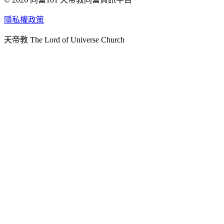
天人研究學院
隱私權政策
天人文化院
天帝教 The Lord of Universe Church
天人炁功院
天人圖書館
教史委員會
青年團
始院
台北市掌院
臺南初院
天安太和道場
天安服務預約
中華民國紅心字會