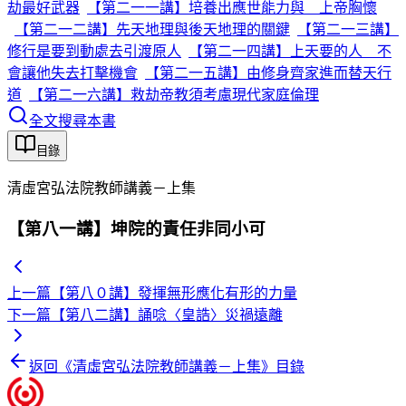
劫最好武器
【第二一一講】培養出應世能力與 上帝胸懷
【第二一二講】先天地理與後天地理的關鍵
【第二一三講】
修行是要到動處去引渡原人
【第二一四講】上天要的人 不
會讓他失去打擊機會
【第二一五講】由修身齊家進而替天行
道
【第二一六講】救劫帝教須考慮現代家庭倫理
全文搜尋本書
目錄
清虛宮弘法院教師講義－上集
【第八一講】坤院的責任非同小可
上一篇
【第八０講】發揮無形應化有形的力量
下一篇
【第八二講】誦唸〈皇誥〉災禍遠離
返回《
清虛宮弘法院教師講義－上集
》目錄