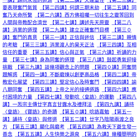
一講】歸向永恆的道源
【第二二講】天運重任
【第二三講】
要表現奮鬥氣質
【第二四講】何謂三期末劫
【第二五講】同
奮乃天命所繫
【第二六講】西方佛祖囑一切往生之靈等回到
人間與帝教配合濟世
【第二七講】講述先天原靈
【第二八
講】消業的道理
【第二九講】建立正確奮鬥目標
【第三０
講】奮鬥的真意
【第三一講】正信與迷信
【第三二講】親情
的考驗
【第三三講】消業渡人的昊天正法
【第三四講】互相
信任的重要
【第三五講】信心與正氣
【第三六講】祈誦的力
量
【第三七講】身為同奮的道理
【第三八講】鼓起勇氣迎接
挑戰
【第三九講】談幾項觀念上的問題
【第四０講】同奮問
題解惑
【第四一講】不斷磨煉以創更高品格
【第四二講】帝
教宏化展望
【第四三講】堅定信心及時奮鬥
【第四四講】諭
八期同奮
【第四五講】上帝之光的接通道路
【第四六講】應
付困境的力量
【第四七講】發動唸〈皇誥〉的運動
【第四八
講】一炁宗主傳廿字真言甘露水及禮拜法
【第四九講】誦持
〈皇誥〉《寶誥》的奇蹟
【第五０講】唸誥嘉勉
【第五一
講】誦持〈皇誥〉與修道
【第五二講】廿字乃陰陽兩渡之良
方
【第五三講】顯化與磨考
【第五四講】為救天下蒼生發一
善念
【第五五講】人生快樂之源泉
【第五六講】幾種簡明的