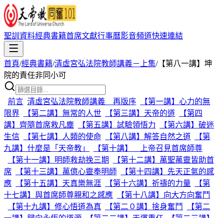
聖訓資料
經典書籍
首席文獻
行事曆
影音頻道
快速連結
首頁
/
經典書籍
/
清虛宮弘法院教師講義－上集
/
【第八一講】坤
院的責任非同小可
前言
清虛宮弘法院教師講義 再版序
【第一講】心力的無
限界
【第二講】無常的人世
【第三講】天帝的道
【第四
講】齊隨首席救凡塵
【第五講】試驗領悟力
【第六講】破迷
生信
【第七講】人類的使命
【第八講】解答自然之道
【第
九講】什麼是「天帝教」
【第十講】 上帝召見首席師尊
【第十一講】明師救劫挽三期
【第十二講】萬聖萬靈皆助首
席
【第十三講】萬億心靈奉明師
【第十四講】先天正氣的感
應
【第十五講】天真樂無涯
【第十六講】祈禱的力量
【第
十七講】與首席師尊親和之感應
【第十八講】向大方向奮鬥
【第十九講】修心悟道為真
【第二０講】捨身奮鬥
【第二