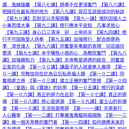
護 鬼蜮遠離
【第八七講】師尊不在更須奮鬥
【第八八講】
把錢花在最有用的地方
【第八九講】容忍互諒是成功的秘訣
【第九０講】忍耐足以克服困難
【第九一講】慎防因個人之
小事而壞大事
【第九二講】修行應本乎良知 凡事求放心
【第九三講】身心口三清淨 迎 上帝巡天
【第九四講】修
行不可固執受人供奉
【第九五講】加強修行 配合師尊熱
準 濟世渡人
【第九六講】同奮要有奉獻的表現 切忌過份
需求
【第九七講】本乎犧牲小我的心 為教院奮鬥
【第九八
講】加強親和力
【第九九講】天帝教是道德的結合 同奮是
正氣的化身
【第一００講】講面子的人就會進入魔境
【第一
０一講】宗教信仰在於為公忘私造福人類
【第一０二講】同
奮相處之道
【第一０三講】建立正確的奮鬥思想
【第一０四
講】〈皇誥〉與《寶誥》的妙用
【第一０五講】修行的深處
【第一０六講】真正的道力在此刻
【第一０七講】真正的道
場
【第一０八講】修心是道源
【第一０九講】富士山的祈禱
會
【第一一０講】生活就是修道
【第一一一講】天道易行
人心難寧
【第一一二講】打擊魔鬼像驅除癌細胞
【第一一三
講】做一個天帝教的奮鬥者
【第一一四講】如何適應未來的