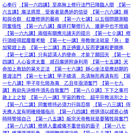
心奉行
【第一六四講】至高無上修行法門已降臨人間
【第一
六五講】魔法惑眾 受害者是愚迷的信徒
【第一六六講】親
和與合群 紅塵修道的藝術
【第一六七講】以五個問題測驗
同奮悟性
【第一六八講】魔道打擊修行人 連夢中也不放過
【第一六九講】兩個有關應元諸天的提示
【第一七０講】修
行須經得起層層考驗
【第一七一講】帝教做法就是「急」 要
加緊趕上去
【第一七二講】真正通靈人反而更謙和更精進
【第一七三講】只有認清人的使命 才能了願回天
【第一七
四講】人心妄求太重 感召魔道附身利用
【第一七五講】天
命加上救劫的昊天正法
【第一七六講】靜心坐法是應劫期的
普渡法門
【第一七七講】甲子總清 先清無形再清有形
【第
一七八講】甲子年化險為夷 乙丑年亟須奮鬥
【第一七九
講】救劫先決條件須先自我奮鬥
【第一八０講】下下之事可
啟上上之智
【第一八一講】宇宙的教化 超乎宗教派別之上
【第一八二講】同奮修持必須力行與忍辱
【第一八三講】侍
天應人宜有明確規儀指示
【第一八四講】修道須以感恩心情
時時警惕自己
【第一八五講】皈宗天帝教就是要犧牲與奮鬥
【第一八六講】修道人重威儀不重世俗的面子
【第一八七