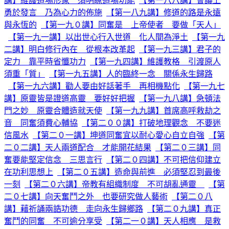
講】維護道場形象 須明瞭道場功能
【第一八八講】會議上
勇於發言 乃為心力的佈施
【第一八九講】修道的路是永遠
與永恆的
【第一九０講】同奮是 上帝使者 要做「天人」
【第一九一講】以出世心行入世道 化人間為淨土
【第一九
二講】明白修行內在 從根本改革起
【第一九三講】君子的
定力 靠平時省懺功力
【第一九四講】維護教格 引渡原人
須重「質」
【第一九五講】人的臨終一念 關係永生歸路
【第一九六講】勸人要由好話著手 再相機點化
【第一九七
講】原靈皆是證道高靈 要好好把握
【第一九八講】急頓法
門之妙 原靈合體造就天使
【第一九九講】首席高呼救劫之
音 同奮須費心輔協
【第二００講】打破地理觀念 不要迷
信風水
【第二０一講】坤道同奮宜以耐心愛心自立自強
【第
二０二講】天人兩道配合 才能開花結果
【第二０三講】同
奮要能堅定信念 三思言行
【第二０四講】不可把信仰建立
在功利思想上
【第二０五講】造命與前進 必須堅忍到最後
一刻
【第二０六講】帝教有組織制度 不可胡亂通靈
【第
二０七講】向天奮鬥之外 也要研究做人藝術
【第二０八
講】藉祈誦兩誥功德 走向永生歸鄉路
【第二０九講】真正
奮鬥的同奮 不可逾分享受
【第二一０講】天人相應 是救