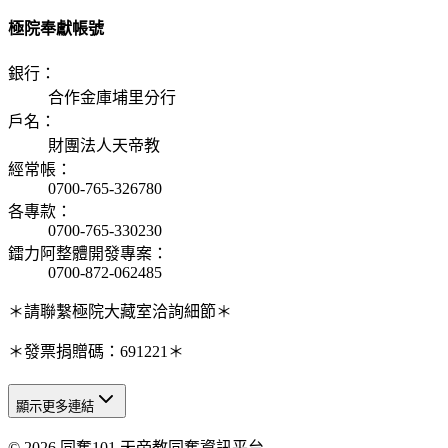
極院奉獻帳號
銀行
：
合作金庫埔里分行
戶名
：
財團法人天帝教
經常帳
：
0700-765-326780
各專款
：
0700-765-330230
鐳力阿整體開發專案
：
0700-872-062485
＊請聯繫極院大藏室洽詢細節＊
＊發票捐贈碼：691221＊
顯示更多連結
© 2026 同奮101 天帝教同奮資訊平台
天人研究總院