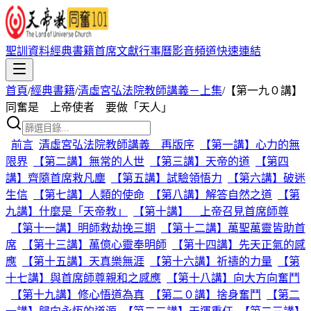
聖訓資料
經典書籍
首席文獻
行事曆
影音頻道
快速連結
首頁
/
經典書籍
/
清虛宮弘法院教師講義－上集
/
【第一九０講】
同奮是 上帝使者 要做「天人」
前言
清虛宮弘法院教師講義 再版序
【第一講】心力的無
限界
【第二講】無常的人世
【第三講】天帝的道
【第四
講】齊隨首席救凡塵
【第五講】試驗領悟力
【第六講】破迷
生信
【第七講】人類的使命
【第八講】解答自然之道
【第
九講】什麼是「天帝教」
【第十講】 上帝召見首席師尊
【第十一講】明師救劫挽三期
【第十二講】萬聖萬靈皆助首
席
【第十三講】萬億心靈奉明師
【第十四講】先天正氣的感
應
【第十五講】天真樂無涯
【第十六講】祈禱的力量
【第
十七講】與首席師尊親和之感應
【第十八講】向大方向奮鬥
【第十九講】修心悟道為真
【第二０講】捨身奮鬥
【第二