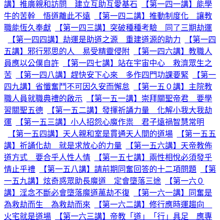
講】推廣親和訪問 建立互助互愛基石
【第一四一講】能學
牛的苦幹 悟道離此不遠
【第一四二講】推動制度化 讓教
職能恆久奉獻
【第一四三講】突破種種考驗 同了三期劫運
【第一四四講】劫運是助道之源 重建道源的助力
【第一四
五講】邪行邪思的人 易受精靈侵附
【第一四六講】教職人
員應以公僕自許
【第一四七講】站在宇宙中心 救濟眾生之
苦
【第一四八講】趕快安下心來 多作四門功課要緊
【第一
四九講】省懺奮鬥不可因久安而懈怠
【第一五０講】主院教
職人員就職典禮的啟示
【第一五一講】崇拜關聖帝君 要學
習關聖五德
【第一五二講】發揮祈誦力量 化解小我大我劫
運
【第一五三講】小人招怨心魔作祟 君子遠禍智慧常明
【第一五四講】天人親和室是貫通天人間的道場
【第一五五
講】祈誦化劫 就是求放心的力量
【第一五六講】天帝教佈
道方式 要合乎人性人情
【第一五七講】兩性相悅必須發乎
情止乎禮
【第一五八講】請前期同奮回答的十二項問題
【第
一五九講】炫奇惑眾助長魔道 定會墮落三途
【第一六０
講】淫念不斷必會墮落魔道萬劫不復
【第一六一講】同奮是
為救劫而生 為救劫而來
【第一六二講】修行應時運趨向
火宅就是道場
【第一六三講】帝教「道」「行」具足 應專