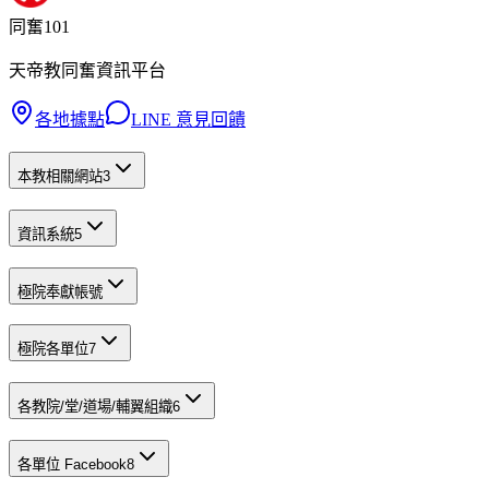
同奮101
天帝教同奮資訊平台
各地據點
LINE 意見回饋
本教相關網站
3
資訊系統
5
極院奉獻帳號
極院各單位
7
各教院/堂/道場/輔翼組織
6
各單位 Facebook
8