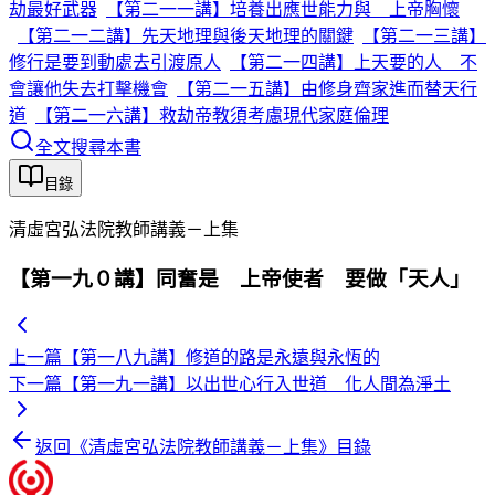
劫最好武器
【第二一一講】培養出應世能力與 上帝胸懷
【第二一二講】先天地理與後天地理的關鍵
【第二一三講】
修行是要到動處去引渡原人
【第二一四講】上天要的人 不
會讓他失去打擊機會
【第二一五講】由修身齊家進而替天行
道
【第二一六講】救劫帝教須考慮現代家庭倫理
全文搜尋本書
目錄
清虛宮弘法院教師講義－上集
【第一九０講】同奮是 上帝使者 要做「天人」
上一篇
【第一八九講】修道的路是永遠與永恆的
下一篇
【第一九一講】以出世心行入世道 化人間為淨土
返回《
清虛宮弘法院教師講義－上集
》目錄