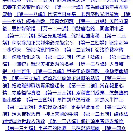
生存環境
【第一一五講】同奮相處之道
【第一一六講】如何
培養正氣及奮鬥的方法
【第一一七講】應為師母的無畏布施
感動
【第一一八講】珍惜百日築基 共創帝教光明前程
【第
一一九講】皈宗帝教 深思六問題
【第一二０講】天門打開
後 要好好珍惜
【第一二一講】四點座右銘 同奮須牢記
【第一二二講】熟記光殿禮儀 保持莊嚴肅穆
【第一二三
講】何以參加正宗靜坐必先皈宗？
【第一二四講】正宗靜坐
一步登天 須加強奮鬥信心
【第一二五講】弘法院教材傳
世 俾收教化之功
【第一二六講】何謂「法統」
【第一二七
講】「道統」就是天道淵源的追尋
【第一二八講】人身難
得 中土難生
【第一二九講】甲子年危機四起 救劫使命加
重
【第一三０講】師尊為什麼流下感慨的熱淚
【第一三一
講】把教職神職切實承擔起來
【第一三二講】常存報恩心
情 才能悟得真理
【第一三三講】累積奮鬥成果 危急臨頭
顯出威能
【第一三四講】奮鬥到命運根源 才是人生鬥士
【第一三五講】勇於接受批評 更要以此反省
【第一三六
講】進入帝教大門 接上天國的金線
【第一三七講】練成法
寶發揮救世救人功效
【第一三八講】修行須用智慧去領悟
【第一三九講】甲子年的隱憂 已在潛藏醞釀
【第一四０