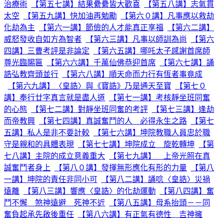
治療術
【第五七講】結果纍纍皆大歡喜
【第五八講】志氣貫
太空
【第五九講】快加油再勉勵
【第六０講】凡事應以救劫
化劫為主
【第六一講】節儉的人才能真正享福
【第六二講】
威怒發收自如方為智者
【第六三講】凡事以師訓為尚
【第六
四講】三曹考評是非論定
【第六五講】哪吒太子感謝首席師
尊光臨賜匾
【第六六講】千萬仙佛恭迎首席
【第六七講】誦
誥弘教齊頭並行
【第六八講】順天命而力行有恆者事竟成
【第六九講】〈皇誥〉與《寶誥》乃是通天至寶
【第七０
講】奉行廿字真言就是盡人道
【第七一講】考核靜坐班同奮
的心態
【第七二講】對靜坐班同奮的考評
【第七三講】逢劫
而帝教興
【第七四講】真誠奮鬥的人 必得永生之路
【第七
五講】私人是非不要計較
【第七六講】坤院教職人員忠於職
守是親和的具體表現
【第七七講】坤院成立 旋乾轉坤
【第
七八講】主院的成立意義重大
【第七九講】 上帝光照在真
誠奮鬥者身上
【第八０講】發揮無形應化有形的力量
【第八
一講】坤院的責任非同小可
【第八二講】誦唸〈皇誥〉災禍
遠離
【第八三講】響應〈皇誥〉的化劫運動
【第八四講】奮
鬥不懈 煞神遠避 死神不近
【第八五講】母系抬頭－－同
奮負起承先啟後重任
【第八六講】有正氣有德性 吉神擁