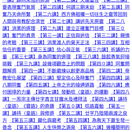
一講】歸向永恆的道源
【第二二講】天運重任
【第二三講】
要表現奮鬥氣質
【第二四講】何謂三期末劫
【第二五講】同
奮乃天命所繫
【第二六講】西方佛祖囑一切往生之靈等回到
人間與帝教配合濟世
【第二七講】講述先天原靈
【第二八
講】消業的道理
【第二九講】建立正確奮鬥目標
【第三０
講】奮鬥的真意
【第三一講】正信與迷信
【第三二講】親情
的考驗
【第三三講】消業渡人的昊天正法
【第三四講】互相
信任的重要
【第三五講】信心與正氣
【第三六講】祈誦的力
量
【第三七講】身為同奮的道理
【第三八講】鼓起勇氣迎接
挑戰
【第三九講】談幾項觀念上的問題
【第四０講】同奮問
題解惑
【第四一講】不斷磨煉以創更高品格
【第四二講】帝
教宏化展望
【第四三講】堅定信心及時奮鬥
【第四四講】諭
八期同奮
【第四五講】上帝之光的接通道路
【第四六講】應
付困境的力量
【第四七講】發動唸〈皇誥〉的運動
【第四八
講】一炁宗主傳廿字真言甘露水及禮拜法
【第四九講】誦持
〈皇誥〉《寶誥》的奇蹟
【第五０講】唸誥嘉勉
【第五一
講】誦持〈皇誥〉與修道
【第五二講】廿字乃陰陽兩渡之良
方
【第五三講】顯化與磨考
【第五四講】為救天下蒼生發一
善念
【第五五講】人生快樂之源泉
【第五六講】幾種簡明的