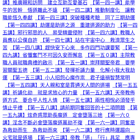
講】推廣親和訪問 建立互助互愛基石
【第一四一講】能學
牛的苦幹 悟道離此不遠
【第一四二講】推動制度化 讓教
職能恆久奉獻
【第一四三講】突破種種考驗 同了三期劫運
【第一四四講】劫運是助道之源 重建道源的助力
【第一四
五講】邪行邪思的人 易受精靈侵附
【第一四六講】教職人
員應以公僕自許
【第一四七講】站在宇宙中心 救濟眾生之
苦
【第一四八講】趕快安下心來 多作四門功課要緊
【第一
四九講】省懺奮鬥不可因久安而懈怠
【第一五０講】主院教
職人員就職典禮的啟示
【第一五一講】崇拜關聖帝君 要學
習關聖五德
【第一五二講】發揮祈誦力量 化解小我大我劫
運
【第一五三講】小人招怨心魔作祟 君子遠禍智慧常明
【第一五四講】天人親和室是貫通天人間的道場
【第一五五
講】祈誦化劫 就是求放心的力量
【第一五六講】天帝教佈
道方式 要合乎人性人情
【第一五七講】兩性相悅必須發乎
情止乎禮
【第一五八講】請前期同奮回答的十二項問題
【第
一五九講】炫奇惑眾助長魔道 定會墮落三途
【第一六０
講】淫念不斷必會墮落魔道萬劫不復
【第一六一講】同奮是
為救劫而生 為救劫而來
【第一六二講】修行應時運趨向
火宅就是道場
【第一六三講】帝教「道」「行」具足 應專