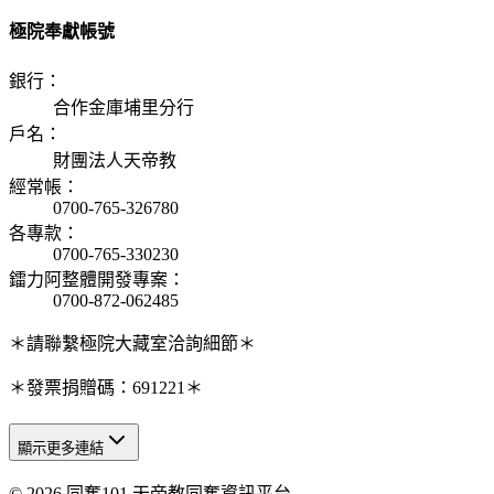
極院奉獻帳號
銀行
：
合作金庫埔里分行
戶名
：
財團法人天帝教
經常帳
：
0700-765-326780
各專款
：
0700-765-330230
鐳力阿整體開發專案
：
0700-872-062485
＊請聯繫極院大藏室洽詢細節＊
＊發票捐贈碼：691221＊
顯示更多連結
© 2026 同奮101 天帝教同奮資訊平台
天人研究總院