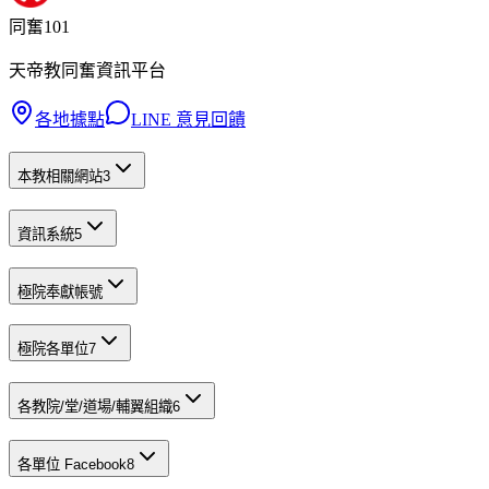
同奮101
天帝教同奮資訊平台
各地據點
LINE 意見回饋
本教相關網站
3
資訊系統
5
極院奉獻帳號
極院各單位
7
各教院/堂/道場/輔翼組織
6
各單位 Facebook
8