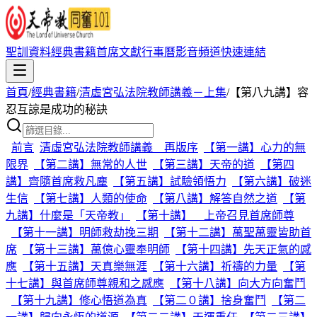
聖訓資料
經典書籍
首席文獻
行事曆
影音頻道
快速連結
首頁
/
經典書籍
/
清虛宮弘法院教師講義－上集
/
【第八九講】容
忍互諒是成功的秘訣
前言
清虛宮弘法院教師講義 再版序
【第一講】心力的無
限界
【第二講】無常的人世
【第三講】天帝的道
【第四
講】齊隨首席救凡塵
【第五講】試驗領悟力
【第六講】破迷
生信
【第七講】人類的使命
【第八講】解答自然之道
【第
九講】什麼是「天帝教」
【第十講】 上帝召見首席師尊
【第十一講】明師救劫挽三期
【第十二講】萬聖萬靈皆助首
席
【第十三講】萬億心靈奉明師
【第十四講】先天正氣的感
應
【第十五講】天真樂無涯
【第十六講】祈禱的力量
【第
十七講】與首席師尊親和之感應
【第十八講】向大方向奮鬥
【第十九講】修心悟道為真
【第二０講】捨身奮鬥
【第二