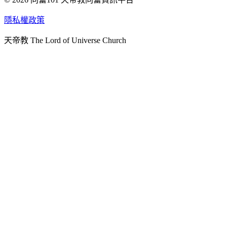
天人研究學院
隱私權政策
天人文化院
天帝教 The Lord of Universe Church
天人炁功院
天人圖書館
教史委員會
青年團
始院
台北市掌院
臺南初院
天安太和道場
天安服務預約
中華民國紅心字會