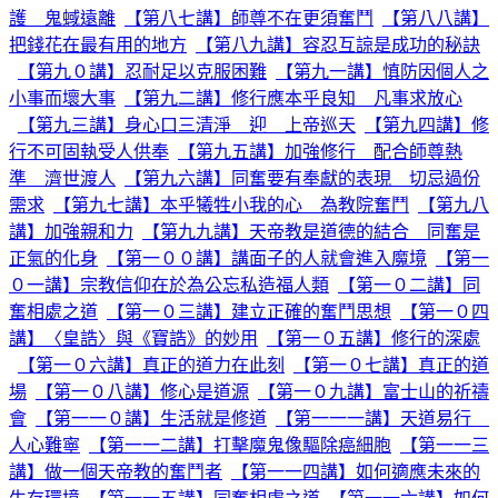
護 鬼蜮遠離
【第八七講】師尊不在更須奮鬥
【第八八講】
把錢花在最有用的地方
【第八九講】容忍互諒是成功的秘訣
【第九０講】忍耐足以克服困難
【第九一講】慎防因個人之
小事而壞大事
【第九二講】修行應本乎良知 凡事求放心
【第九三講】身心口三清淨 迎 上帝巡天
【第九四講】修
行不可固執受人供奉
【第九五講】加強修行 配合師尊熱
準 濟世渡人
【第九六講】同奮要有奉獻的表現 切忌過份
需求
【第九七講】本乎犧牲小我的心 為教院奮鬥
【第九八
講】加強親和力
【第九九講】天帝教是道德的結合 同奮是
正氣的化身
【第一００講】講面子的人就會進入魔境
【第一
０一講】宗教信仰在於為公忘私造福人類
【第一０二講】同
奮相處之道
【第一０三講】建立正確的奮鬥思想
【第一０四
講】〈皇誥〉與《寶誥》的妙用
【第一０五講】修行的深處
【第一０六講】真正的道力在此刻
【第一０七講】真正的道
場
【第一０八講】修心是道源
【第一０九講】富士山的祈禱
會
【第一一０講】生活就是修道
【第一一一講】天道易行
人心難寧
【第一一二講】打擊魔鬼像驅除癌細胞
【第一一三
講】做一個天帝教的奮鬥者
【第一一四講】如何適應未來的