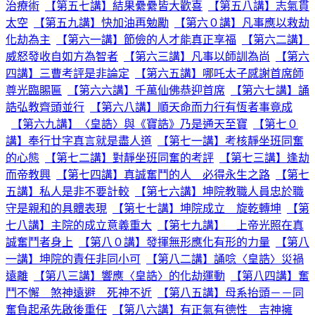
治療術
【第五七講】結果纍纍皆大歡喜
【第五八講】志氣貫
太空
【第五九講】快加油再勉勵
【第六０講】凡事應以救劫
化劫為主
【第六一講】節儉的人才能真正享福
【第六二講】
威怒發收自如方為智者
【第六三講】凡事以師訓為尚
【第六
四講】三曹考評是非論定
【第六五講】哪吒太子感謝首席師
尊光臨賜匾
【第六六講】千萬仙佛恭迎首席
【第六七講】誦
誥弘教齊頭並行
【第六八講】順天命而力行有恆者事竟成
【第六九講】〈皇誥〉與《寶誥》乃是通天至寶
【第七０
講】奉行廿字真言就是盡人道
【第七一講】考核靜坐班同奮
的心態
【第七二講】對靜坐班同奮的考評
【第七三講】逢劫
而帝教興
【第七四講】真誠奮鬥的人 必得永生之路
【第七
五講】私人是非不要計較
【第七六講】坤院教職人員忠於職
守是親和的具體表現
【第七七講】坤院成立 旋乾轉坤
【第
七八講】主院的成立意義重大
【第七九講】 上帝光照在真
誠奮鬥者身上
【第八０講】發揮無形應化有形的力量
【第八
一講】坤院的責任非同小可
【第八二講】誦唸〈皇誥〉災禍
遠離
【第八三講】響應〈皇誥〉的化劫運動
【第八四講】奮
鬥不懈 煞神遠避 死神不近
【第八五講】母系抬頭－－同
奮負起承先啟後重任
【第八六講】有正氣有德性 吉神擁