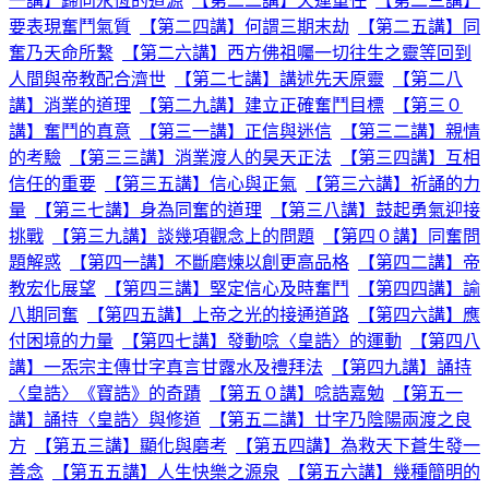
一講】歸向永恆的道源
【第二二講】天運重任
【第二三講】
要表現奮鬥氣質
【第二四講】何謂三期末劫
【第二五講】同
奮乃天命所繫
【第二六講】西方佛祖囑一切往生之靈等回到
人間與帝教配合濟世
【第二七講】講述先天原靈
【第二八
講】消業的道理
【第二九講】建立正確奮鬥目標
【第三０
講】奮鬥的真意
【第三一講】正信與迷信
【第三二講】親情
的考驗
【第三三講】消業渡人的昊天正法
【第三四講】互相
信任的重要
【第三五講】信心與正氣
【第三六講】祈誦的力
量
【第三七講】身為同奮的道理
【第三八講】鼓起勇氣迎接
挑戰
【第三九講】談幾項觀念上的問題
【第四０講】同奮問
題解惑
【第四一講】不斷磨煉以創更高品格
【第四二講】帝
教宏化展望
【第四三講】堅定信心及時奮鬥
【第四四講】諭
八期同奮
【第四五講】上帝之光的接通道路
【第四六講】應
付困境的力量
【第四七講】發動唸〈皇誥〉的運動
【第四八
講】一炁宗主傳廿字真言甘露水及禮拜法
【第四九講】誦持
〈皇誥〉《寶誥》的奇蹟
【第五０講】唸誥嘉勉
【第五一
講】誦持〈皇誥〉與修道
【第五二講】廿字乃陰陽兩渡之良
方
【第五三講】顯化與磨考
【第五四講】為救天下蒼生發一
善念
【第五五講】人生快樂之源泉
【第五六講】幾種簡明的