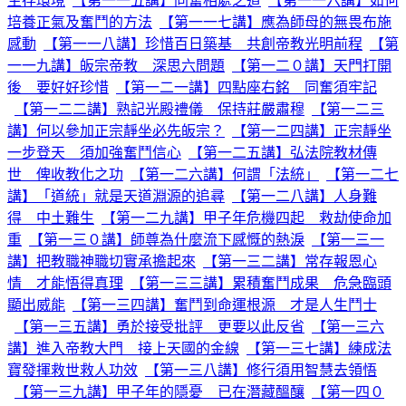
生存環境
【第一一五講】同奮相處之道
【第一一六講】如何
培養正氣及奮鬥的方法
【第一一七講】應為師母的無畏布施
感動
【第一一八講】珍惜百日築基 共創帝教光明前程
【第
一一九講】皈宗帝教 深思六問題
【第一二０講】天門打開
後 要好好珍惜
【第一二一講】四點座右銘 同奮須牢記
【第一二二講】熟記光殿禮儀 保持莊嚴肅穆
【第一二三
講】何以參加正宗靜坐必先皈宗？
【第一二四講】正宗靜坐
一步登天 須加強奮鬥信心
【第一二五講】弘法院教材傳
世 俾收教化之功
【第一二六講】何謂「法統」
【第一二七
講】「道統」就是天道淵源的追尋
【第一二八講】人身難
得 中土難生
【第一二九講】甲子年危機四起 救劫使命加
重
【第一三０講】師尊為什麼流下感慨的熱淚
【第一三一
講】把教職神職切實承擔起來
【第一三二講】常存報恩心
情 才能悟得真理
【第一三三講】累積奮鬥成果 危急臨頭
顯出威能
【第一三四講】奮鬥到命運根源 才是人生鬥士
【第一三五講】勇於接受批評 更要以此反省
【第一三六
講】進入帝教大門 接上天國的金線
【第一三七講】練成法
寶發揮救世救人功效
【第一三八講】修行須用智慧去領悟
【第一三九講】甲子年的隱憂 已在潛藏醞釀
【第一四０