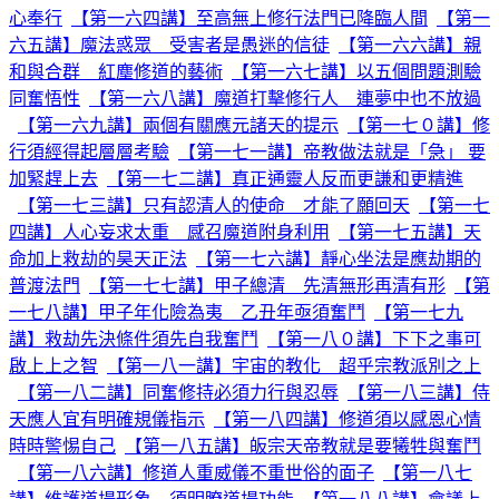
心奉行
【第一六四講】至高無上修行法門已降臨人間
【第一
六五講】魔法惑眾 受害者是愚迷的信徒
【第一六六講】親
和與合群 紅塵修道的藝術
【第一六七講】以五個問題測驗
同奮悟性
【第一六八講】魔道打擊修行人 連夢中也不放過
【第一六九講】兩個有關應元諸天的提示
【第一七０講】修
行須經得起層層考驗
【第一七一講】帝教做法就是「急」 要
加緊趕上去
【第一七二講】真正通靈人反而更謙和更精進
【第一七三講】只有認清人的使命 才能了願回天
【第一七
四講】人心妄求太重 感召魔道附身利用
【第一七五講】天
命加上救劫的昊天正法
【第一七六講】靜心坐法是應劫期的
普渡法門
【第一七七講】甲子總清 先清無形再清有形
【第
一七八講】甲子年化險為夷 乙丑年亟須奮鬥
【第一七九
講】救劫先決條件須先自我奮鬥
【第一八０講】下下之事可
啟上上之智
【第一八一講】宇宙的教化 超乎宗教派別之上
【第一八二講】同奮修持必須力行與忍辱
【第一八三講】侍
天應人宜有明確規儀指示
【第一八四講】修道須以感恩心情
時時警惕自己
【第一八五講】皈宗天帝教就是要犧牲與奮鬥
【第一八六講】修道人重威儀不重世俗的面子
【第一八七