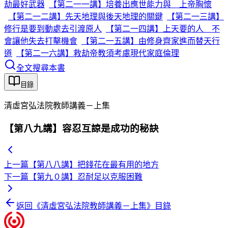
劫最好武器
【第二一一講】培養出應世能力與 上帝胸懷
【第二一二講】先天地理與後天地理的關鍵
【第二一三講】
修行是要到動處去引渡原人
【第二一四講】上天要的人 不
會讓他失去打擊機會
【第二一五講】由修身齊家進而替天行
道
【第二一六講】救劫帝教須考慮現代家庭倫理
全文搜尋本書
目錄
清虛宮弘法院教師講義－上集
【第八九講】容忍互諒是成功的秘訣
上一篇
【第八八講】把錢花在最有用的地方
下一篇
【第九０講】忍耐足以克服困難
返回《
清虛宮弘法院教師講義－上集
》目錄