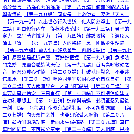
講】維護道場形象 須明瞭道場功能
【第一八八講】會議上
勇於發言 乃為心力的佈施
【第一八九講】修道的路是永遠
與永恆的
【第一九０講】同奮是 上帝使者 要做「天人」
【第一九一講】以出世心行入世道 化人間為淨土
【第一九
二講】明白修行內在 從根本改革起
【第一九三講】君子的
定力 靠平時省懺功力
【第一九四講】維護教格 引渡原人
須重「質」
【第一九五講】人的臨終一念 關係永生歸路
【第一九六講】勸人要由好話著手 再相機點化
【第一九七
講】原靈皆是證道高靈 要好好把握
【第一九八講】急頓法
門之妙 原靈合體造就天使
【第一九九講】首席高呼救劫之
音 同奮須費心輔協
【第二００講】打破地理觀念 不要迷
信風水
【第二０一講】坤道同奮宜以耐心愛心自立自強
【第
二０二講】天人兩道配合 才能開花結果
【第二０三講】同
奮要能堅定信念 三思言行
【第二０四講】不可把信仰建立
在功利思想上
【第二０五講】造命與前進 必須堅忍到最後
一刻
【第二０六講】帝教有組織制度 不可胡亂通靈
【第
二０七講】向天奮鬥之外 也要研究做人藝術
【第二０八
講】藉祈誦兩誥功德 走向永生歸鄉路
【第二０九講】真正
奮鬥的同奮 不可逾分享受
【第二一０講】天人相應 是救