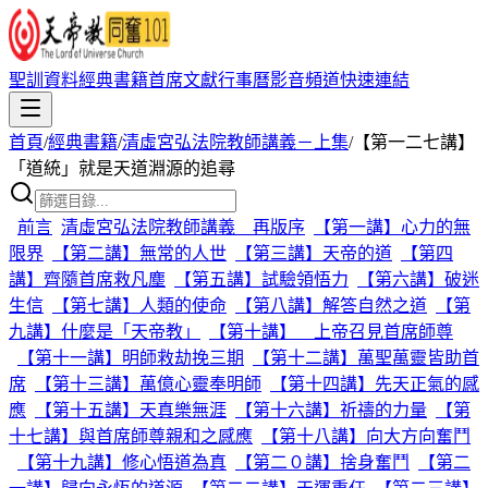
聖訓資料
經典書籍
首席文獻
行事曆
影音頻道
快速連結
首頁
/
經典書籍
/
清虛宮弘法院教師講義－上集
/
【第一二七講】
「道統」就是天道淵源的追尋
前言
清虛宮弘法院教師講義 再版序
【第一講】心力的無
限界
【第二講】無常的人世
【第三講】天帝的道
【第四
講】齊隨首席救凡塵
【第五講】試驗領悟力
【第六講】破迷
生信
【第七講】人類的使命
【第八講】解答自然之道
【第
九講】什麼是「天帝教」
【第十講】 上帝召見首席師尊
【第十一講】明師救劫挽三期
【第十二講】萬聖萬靈皆助首
席
【第十三講】萬億心靈奉明師
【第十四講】先天正氣的感
應
【第十五講】天真樂無涯
【第十六講】祈禱的力量
【第
十七講】與首席師尊親和之感應
【第十八講】向大方向奮鬥
【第十九講】修心悟道為真
【第二０講】捨身奮鬥
【第二