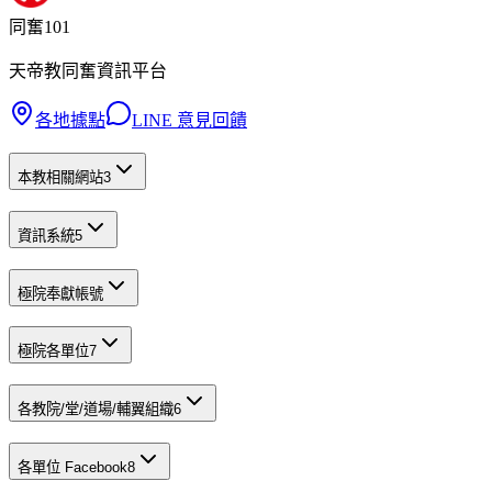
同奮101
天帝教同奮資訊平台
各地據點
LINE 意見回饋
本教相關網站
3
資訊系統
5
極院奉獻帳號
極院各單位
7
各教院/堂/道場/輔翼組織
6
各單位 Facebook
8