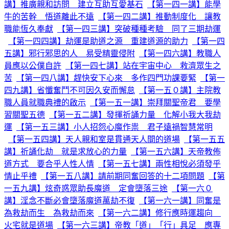
講】推廣親和訪問 建立互助互愛基石
【第一四一講】能學
牛的苦幹 悟道離此不遠
【第一四二講】推動制度化 讓教
職能恆久奉獻
【第一四三講】突破種種考驗 同了三期劫運
【第一四四講】劫運是助道之源 重建道源的助力
【第一四
五講】邪行邪思的人 易受精靈侵附
【第一四六講】教職人
員應以公僕自許
【第一四七講】站在宇宙中心 救濟眾生之
苦
【第一四八講】趕快安下心來 多作四門功課要緊
【第一
四九講】省懺奮鬥不可因久安而懈怠
【第一五０講】主院教
職人員就職典禮的啟示
【第一五一講】崇拜關聖帝君 要學
習關聖五德
【第一五二講】發揮祈誦力量 化解小我大我劫
運
【第一五三講】小人招怨心魔作祟 君子遠禍智慧常明
【第一五四講】天人親和室是貫通天人間的道場
【第一五五
講】祈誦化劫 就是求放心的力量
【第一五六講】天帝教佈
道方式 要合乎人性人情
【第一五七講】兩性相悅必須發乎
情止乎禮
【第一五八講】請前期同奮回答的十二項問題
【第
一五九講】炫奇惑眾助長魔道 定會墮落三途
【第一六０
講】淫念不斷必會墮落魔道萬劫不復
【第一六一講】同奮是
為救劫而生 為救劫而來
【第一六二講】修行應時運趨向
火宅就是道場
【第一六三講】帝教「道」「行」具足 應專