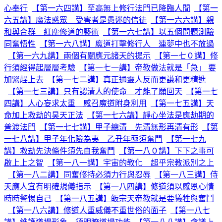
心奉行
【第一六四講】至高無上修行法門已降臨人間
【第一
六五講】魔法惑眾 受害者是愚迷的信徒
【第一六六講】親
和與合群 紅塵修道的藝術
【第一六七講】以五個問題測驗
同奮悟性
【第一六八講】魔道打擊修行人 連夢中也不放過
【第一六九講】兩個有關應元諸天的提示
【第一七０講】修
行須經得起層層考驗
【第一七一講】帝教做法就是「急」 要
加緊趕上去
【第一七二講】真正通靈人反而更謙和更精進
【第一七三講】只有認清人的使命 才能了願回天
【第一七
四講】人心妄求太重 感召魔道附身利用
【第一七五講】天
命加上救劫的昊天正法
【第一七六講】靜心坐法是應劫期的
普渡法門
【第一七七講】甲子總清 先清無形再清有形
【第
一七八講】甲子年化險為夷 乙丑年亟須奮鬥
【第一七九
講】救劫先決條件須先自我奮鬥
【第一八０講】下下之事可
啟上上之智
【第一八一講】宇宙的教化 超乎宗教派別之上
【第一八二講】同奮修持必須力行與忍辱
【第一八三講】侍
天應人宜有明確規儀指示
【第一八四講】修道須以感恩心情
時時警惕自己
【第一八五講】皈宗天帝教就是要犧牲與奮鬥
【第一八六講】修道人重威儀不重世俗的面子
【第一八七