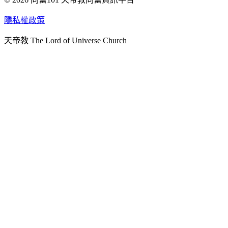
天人研究學院
隱私權政策
天人文化院
天帝教 The Lord of Universe Church
天人炁功院
天人圖書館
教史委員會
青年團
始院
台北市掌院
臺南初院
天安太和道場
天安服務預約
中華民國紅心字會