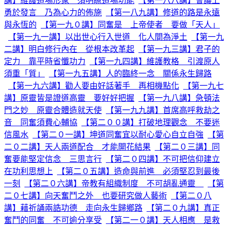
講】維護道場形象 須明瞭道場功能
【第一八八講】會議上
勇於發言 乃為心力的佈施
【第一八九講】修道的路是永遠
與永恆的
【第一九０講】同奮是 上帝使者 要做「天人」
【第一九一講】以出世心行入世道 化人間為淨土
【第一九
二講】明白修行內在 從根本改革起
【第一九三講】君子的
定力 靠平時省懺功力
【第一九四講】維護教格 引渡原人
須重「質」
【第一九五講】人的臨終一念 關係永生歸路
【第一九六講】勸人要由好話著手 再相機點化
【第一九七
講】原靈皆是證道高靈 要好好把握
【第一九八講】急頓法
門之妙 原靈合體造就天使
【第一九九講】首席高呼救劫之
音 同奮須費心輔協
【第二００講】打破地理觀念 不要迷
信風水
【第二０一講】坤道同奮宜以耐心愛心自立自強
【第
二０二講】天人兩道配合 才能開花結果
【第二０三講】同
奮要能堅定信念 三思言行
【第二０四講】不可把信仰建立
在功利思想上
【第二０五講】造命與前進 必須堅忍到最後
一刻
【第二０六講】帝教有組織制度 不可胡亂通靈
【第
二０七講】向天奮鬥之外 也要研究做人藝術
【第二０八
講】藉祈誦兩誥功德 走向永生歸鄉路
【第二０九講】真正
奮鬥的同奮 不可逾分享受
【第二一０講】天人相應 是救