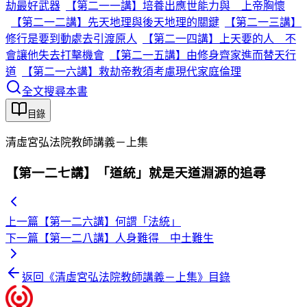
劫最好武器
【第二一一講】培養出應世能力與 上帝胸懷
【第二一二講】先天地理與後天地理的關鍵
【第二一三講】
修行是要到動處去引渡原人
【第二一四講】上天要的人 不
會讓他失去打擊機會
【第二一五講】由修身齊家進而替天行
道
【第二一六講】救劫帝教須考慮現代家庭倫理
全文搜尋本書
目錄
清虛宮弘法院教師講義－上集
【第一二七講】「道統」就是天道淵源的追尋
上一篇
【第一二六講】何謂「法統」
下一篇
【第一二八講】人身難得 中土難生
返回《
清虛宮弘法院教師講義－上集
》目錄