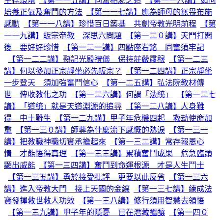
生存環境
【第一一五講】同奮相處之道
【第一一六講】如何
培養正氣及奮鬥的方法
【第一一七講】應為師母的無畏布施
感動
【第一一八講】珍惜百日築基 共創帝教光明前程
【第
一一九講】皈宗帝教 深思六問題
【第一二０講】天門打開
後 要好好珍惜
【第一二一講】四點座右銘 同奮須牢記
【第一二二講】熟記光殿禮儀 保持莊嚴肅穆
【第一二三
講】何以參加正宗靜坐必先皈宗？
【第一二四講】正宗靜坐
一步登天 須加強奮鬥信心
【第一二五講】弘法院教材傳
世 俾收教化之功
【第一二六講】何謂「法統」
【第一二七
講】「道統」就是天道淵源的追尋
【第一二八講】人身難
得 中土難生
【第一二九講】甲子年危機四起 救劫使命加
重
【第一三０講】師尊為什麼流下感慨的熱淚
【第一三一
講】把教職神職切實承擔起來
【第一三二講】常存報恩心
情 才能悟得真理
【第一三三講】累積奮鬥成果 危急臨頭
顯出威能
【第一三四講】奮鬥到命運根源 才是人生鬥士
【第一三五講】勇於接受批評 更要以此反省
【第一三六
講】進入帝教大門 接上天國的金線
【第一三七講】練成法
寶發揮救世救人功效
【第一三八講】修行須用智慧去領悟
【第一三九講】甲子年的隱憂 已在潛藏醞釀
【第一四０