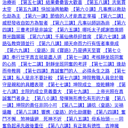
治療術
【第五七講】結果纍纍皆大歡喜
【第五八講】志氣貫
太空
【第五九講】快加油再勉勵
【第六０講】凡事應以救劫
化劫為主
【第六一講】節儉的人才能真正享福
【第六二講】
威怒發收自如方為智者
【第六三講】凡事以師訓為尚
【第六
四講】三曹考評是非論定
【第六五講】哪吒太子感謝首席師
尊光臨賜匾
【第六六講】千萬仙佛恭迎首席
【第六七講】誦
誥弘教齊頭並行
【第六八講】順天命而力行有恆者事竟成
【第六九講】〈皇誥〉與《寶誥》乃是通天至寶
【第七０
講】奉行廿字真言就是盡人道
【第七一講】考核靜坐班同奮
的心態
【第七二講】對靜坐班同奮的考評
【第七三講】逢劫
而帝教興
【第七四講】真誠奮鬥的人 必得永生之路
【第七
五講】私人是非不要計較
【第七六講】坤院教職人員忠於職
守是親和的具體表現
【第七七講】坤院成立 旋乾轉坤
【第
七八講】主院的成立意義重大
【第七九講】 上帝光照在真
誠奮鬥者身上
【第八０講】發揮無形應化有形的力量
【第八
一講】坤院的責任非同小可
【第八二講】誦唸〈皇誥〉災禍
遠離
【第八三講】響應〈皇誥〉的化劫運動
【第八四講】奮
鬥不懈 煞神遠避 死神不近
【第八五講】母系抬頭－－同
奮負起承先啟後重任
【第八六講】有正氣有德性 吉神擁