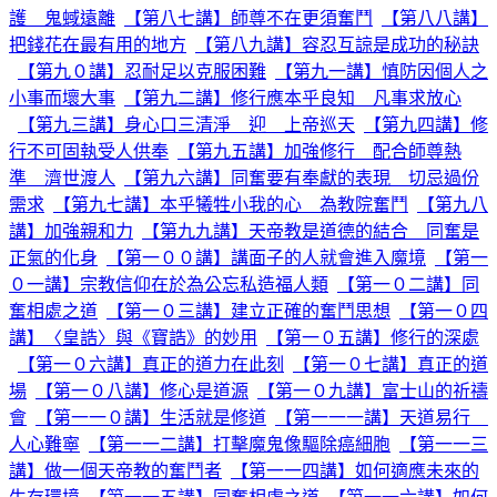
護 鬼蜮遠離
【第八七講】師尊不在更須奮鬥
【第八八講】
把錢花在最有用的地方
【第八九講】容忍互諒是成功的秘訣
【第九０講】忍耐足以克服困難
【第九一講】慎防因個人之
小事而壞大事
【第九二講】修行應本乎良知 凡事求放心
【第九三講】身心口三清淨 迎 上帝巡天
【第九四講】修
行不可固執受人供奉
【第九五講】加強修行 配合師尊熱
準 濟世渡人
【第九六講】同奮要有奉獻的表現 切忌過份
需求
【第九七講】本乎犧牲小我的心 為教院奮鬥
【第九八
講】加強親和力
【第九九講】天帝教是道德的結合 同奮是
正氣的化身
【第一００講】講面子的人就會進入魔境
【第一
０一講】宗教信仰在於為公忘私造福人類
【第一０二講】同
奮相處之道
【第一０三講】建立正確的奮鬥思想
【第一０四
講】〈皇誥〉與《寶誥》的妙用
【第一０五講】修行的深處
【第一０六講】真正的道力在此刻
【第一０七講】真正的道
場
【第一０八講】修心是道源
【第一０九講】富士山的祈禱
會
【第一一０講】生活就是修道
【第一一一講】天道易行
人心難寧
【第一一二講】打擊魔鬼像驅除癌細胞
【第一一三
講】做一個天帝教的奮鬥者
【第一一四講】如何適應未來的