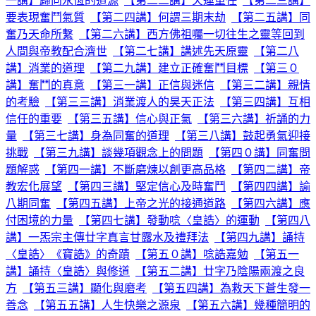
一講】歸向永恆的道源
【第二二講】天運重任
【第二三講】
要表現奮鬥氣質
【第二四講】何謂三期末劫
【第二五講】同
奮乃天命所繫
【第二六講】西方佛祖囑一切往生之靈等回到
人間與帝教配合濟世
【第二七講】講述先天原靈
【第二八
講】消業的道理
【第二九講】建立正確奮鬥目標
【第三０
講】奮鬥的真意
【第三一講】正信與迷信
【第三二講】親情
的考驗
【第三三講】消業渡人的昊天正法
【第三四講】互相
信任的重要
【第三五講】信心與正氣
【第三六講】祈誦的力
量
【第三七講】身為同奮的道理
【第三八講】鼓起勇氣迎接
挑戰
【第三九講】談幾項觀念上的問題
【第四０講】同奮問
題解惑
【第四一講】不斷磨煉以創更高品格
【第四二講】帝
教宏化展望
【第四三講】堅定信心及時奮鬥
【第四四講】諭
八期同奮
【第四五講】上帝之光的接通道路
【第四六講】應
付困境的力量
【第四七講】發動唸〈皇誥〉的運動
【第四八
講】一炁宗主傳廿字真言甘露水及禮拜法
【第四九講】誦持
〈皇誥〉《寶誥》的奇蹟
【第五０講】唸誥嘉勉
【第五一
講】誦持〈皇誥〉與修道
【第五二講】廿字乃陰陽兩渡之良
方
【第五三講】顯化與磨考
【第五四講】為救天下蒼生發一
善念
【第五五講】人生快樂之源泉
【第五六講】幾種簡明的