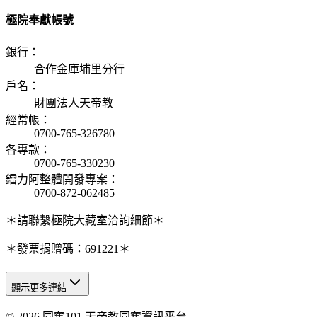
極院奉獻帳號
銀行
：
合作金庫埔里分行
戶名
：
財團法人天帝教
經常帳
：
0700-765-326780
各專款
：
0700-765-330230
鐳力阿整體開發專案
：
0700-872-062485
＊請聯繫極院大藏室洽詢細節＊
＊發票捐贈碼：691221＊
顯示更多連結
© 2026 同奮101 天帝教同奮資訊平台
天人研究總院