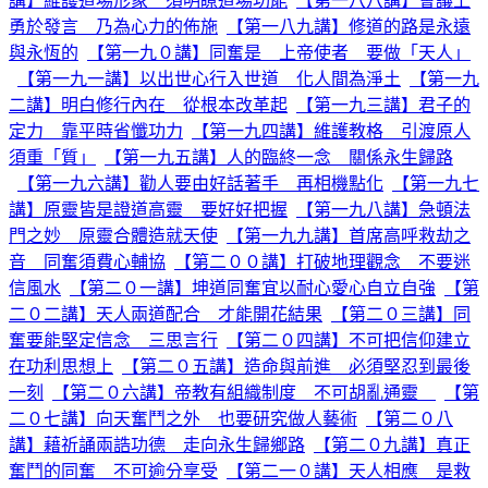
講】維護道場形象 須明瞭道場功能
【第一八八講】會議上
勇於發言 乃為心力的佈施
【第一八九講】修道的路是永遠
與永恆的
【第一九０講】同奮是 上帝使者 要做「天人」
【第一九一講】以出世心行入世道 化人間為淨土
【第一九
二講】明白修行內在 從根本改革起
【第一九三講】君子的
定力 靠平時省懺功力
【第一九四講】維護教格 引渡原人
須重「質」
【第一九五講】人的臨終一念 關係永生歸路
【第一九六講】勸人要由好話著手 再相機點化
【第一九七
講】原靈皆是證道高靈 要好好把握
【第一九八講】急頓法
門之妙 原靈合體造就天使
【第一九九講】首席高呼救劫之
音 同奮須費心輔協
【第二００講】打破地理觀念 不要迷
信風水
【第二０一講】坤道同奮宜以耐心愛心自立自強
【第
二０二講】天人兩道配合 才能開花結果
【第二０三講】同
奮要能堅定信念 三思言行
【第二０四講】不可把信仰建立
在功利思想上
【第二０五講】造命與前進 必須堅忍到最後
一刻
【第二０六講】帝教有組織制度 不可胡亂通靈
【第
二０七講】向天奮鬥之外 也要研究做人藝術
【第二０八
講】藉祈誦兩誥功德 走向永生歸鄉路
【第二０九講】真正
奮鬥的同奮 不可逾分享受
【第二一０講】天人相應 是救