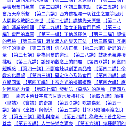
一講】歸向永恆的道源
【第二二講】天運重任
【第二三講】
要表現奮鬥氣質
【第二四講】何謂三期末劫
【第二五講】同
奮乃天命所繫
【第二六講】西方佛祖囑一切往生之靈等回到
人間與帝教配合濟世
【第二七講】講述先天原靈
【第二八
講】消業的道理
【第二九講】建立正確奮鬥目標
【第三０
講】奮鬥的真意
【第三一講】正信與迷信
【第三二講】親情
的考驗
【第三三講】消業渡人的昊天正法
【第三四講】互相
信任的重要
【第三五講】信心與正氣
【第三六講】祈誦的力
量
【第三七講】身為同奮的道理
【第三八講】鼓起勇氣迎接
挑戰
【第三九講】談幾項觀念上的問題
【第四０講】同奮問
題解惑
【第四一講】不斷磨煉以創更高品格
【第四二講】帝
教宏化展望
【第四三講】堅定信心及時奮鬥
【第四四講】諭
八期同奮
【第四五講】上帝之光的接通道路
【第四六講】應
付困境的力量
【第四七講】發動唸〈皇誥〉的運動
【第四八
講】一炁宗主傳廿字真言甘露水及禮拜法
【第四九講】誦持
〈皇誥〉《寶誥》的奇蹟
【第五０講】唸誥嘉勉
【第五一
講】誦持〈皇誥〉與修道
【第五二講】廿字乃陰陽兩渡之良
方
【第五三講】顯化與磨考
【第五四講】為救天下蒼生發一
善念
【第五五講】人生快樂之源泉
【第五六講】幾種簡明的