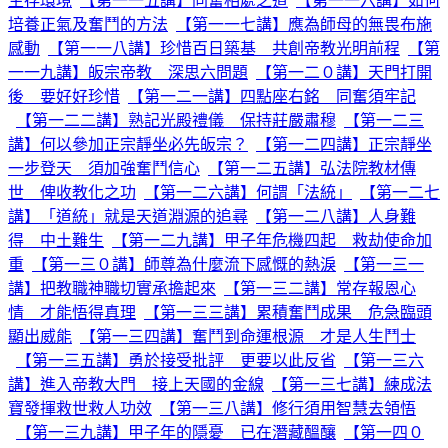
生存環境
【第一一五講】同奮相處之道
【第一一六講】如何
培養正氣及奮鬥的方法
【第一一七講】應為師母的無畏布施
感動
【第一一八講】珍惜百日築基 共創帝教光明前程
【第
一一九講】皈宗帝教 深思六問題
【第一二０講】天門打開
後 要好好珍惜
【第一二一講】四點座右銘 同奮須牢記
【第一二二講】熟記光殿禮儀 保持莊嚴肅穆
【第一二三
講】何以參加正宗靜坐必先皈宗？
【第一二四講】正宗靜坐
一步登天 須加強奮鬥信心
【第一二五講】弘法院教材傳
世 俾收教化之功
【第一二六講】何謂「法統」
【第一二七
講】「道統」就是天道淵源的追尋
【第一二八講】人身難
得 中土難生
【第一二九講】甲子年危機四起 救劫使命加
重
【第一三０講】師尊為什麼流下感慨的熱淚
【第一三一
講】把教職神職切實承擔起來
【第一三二講】常存報恩心
情 才能悟得真理
【第一三三講】累積奮鬥成果 危急臨頭
顯出威能
【第一三四講】奮鬥到命運根源 才是人生鬥士
【第一三五講】勇於接受批評 更要以此反省
【第一三六
講】進入帝教大門 接上天國的金線
【第一三七講】練成法
寶發揮救世救人功效
【第一三八講】修行須用智慧去領悟
【第一三九講】甲子年的隱憂 已在潛藏醞釀
【第一四０