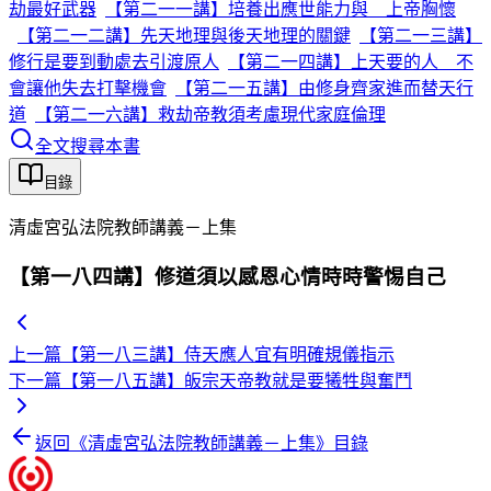
劫最好武器
【第二一一講】培養出應世能力與 上帝胸懷
【第二一二講】先天地理與後天地理的關鍵
【第二一三講】
修行是要到動處去引渡原人
【第二一四講】上天要的人 不
會讓他失去打擊機會
【第二一五講】由修身齊家進而替天行
道
【第二一六講】救劫帝教須考慮現代家庭倫理
全文搜尋本書
目錄
清虛宮弘法院教師講義－上集
【第一八四講】修道須以感恩心情時時警惕自己
上一篇
【第一八三講】侍天應人宜有明確規儀指示
下一篇
【第一八五講】皈宗天帝教就是要犧牲與奮鬥
返回《
清虛宮弘法院教師講義－上集
》目錄