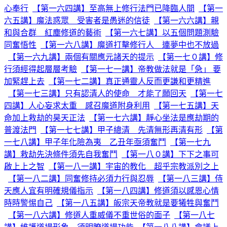
心奉行
【第一六四講】至高無上修行法門已降臨人間
【第一
六五講】魔法惑眾 受害者是愚迷的信徒
【第一六六講】親
和與合群 紅塵修道的藝術
【第一六七講】以五個問題測驗
同奮悟性
【第一六八講】魔道打擊修行人 連夢中也不放過
【第一六九講】兩個有關應元諸天的提示
【第一七０講】修
行須經得起層層考驗
【第一七一講】帝教做法就是「急」 要
加緊趕上去
【第一七二講】真正通靈人反而更謙和更精進
【第一七三講】只有認清人的使命 才能了願回天
【第一七
四講】人心妄求太重 感召魔道附身利用
【第一七五講】天
命加上救劫的昊天正法
【第一七六講】靜心坐法是應劫期的
普渡法門
【第一七七講】甲子總清 先清無形再清有形
【第
一七八講】甲子年化險為夷 乙丑年亟須奮鬥
【第一七九
講】救劫先決條件須先自我奮鬥
【第一八０講】下下之事可
啟上上之智
【第一八一講】宇宙的教化 超乎宗教派別之上
【第一八二講】同奮修持必須力行與忍辱
【第一八三講】侍
天應人宜有明確規儀指示
【第一八四講】修道須以感恩心情
時時警惕自己
【第一八五講】皈宗天帝教就是要犧牲與奮鬥
【第一八六講】修道人重威儀不重世俗的面子
【第一八七