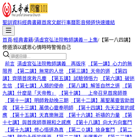
聖訓資料
經典書籍
首席文獻
行事曆
影音頻道
快速連結
首頁
/
經典書籍
/
清虛宮弘法院教師講義－上集
/
【第一八四講】
修道須以感恩心情時時警惕自己
前言
清虛宮弘法院教師講義 再版序
【第一講】心力的無
限界
【第二講】無常的人世
【第三講】天帝的道
【第四
講】齊隨首席救凡塵
【第五講】試驗領悟力
【第六講】破迷
生信
【第七講】人類的使命
【第八講】解答自然之道
【第
九講】什麼是「天帝教」
【第十講】 上帝召見首席師尊
【第十一講】明師救劫挽三期
【第十二講】萬聖萬靈皆助首
席
【第十三講】萬億心靈奉明師
【第十四講】先天正氣的感
應
【第十五講】天真樂無涯
【第十六講】祈禱的力量
【第
十七講】與首席師尊親和之感應
【第十八講】向大方向奮鬥
【第十九講】修心悟道為真
【第二０講】捨身奮鬥
【第二