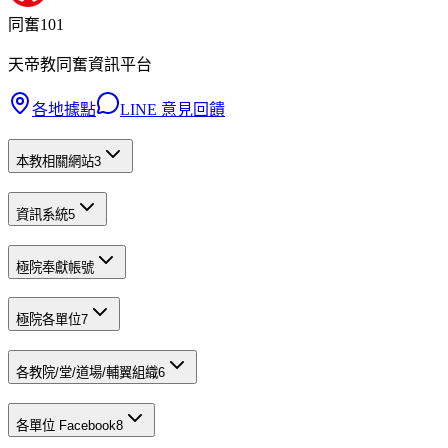
同奮101
天帝教同奮資訊平台
各地據點
LINE 意見回饋
本教相關網站
3
資訊系統
5
極院奉獻帳號
極院各單位
7
各教院/堂/道場/輔翼組織
6
各單位 Facebook
8