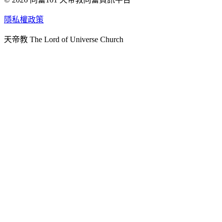
天人研究學院
隱私權政策
天人文化院
天帝教 The Lord of Universe Church
天人炁功院
天人圖書館
教史委員會
青年團
始院
台北市掌院
臺南初院
天安太和道場
天安服務預約
中華民國紅心字會