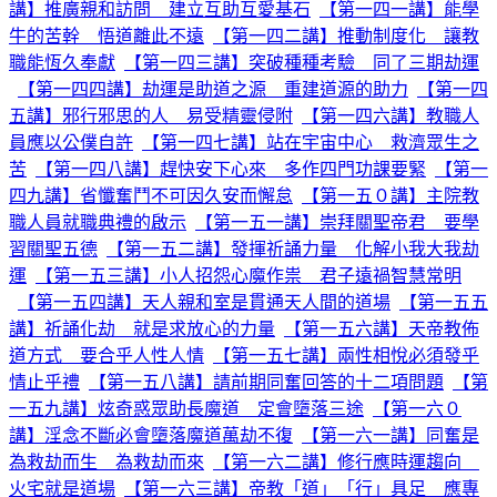
講】推廣親和訪問 建立互助互愛基石
【第一四一講】能學
牛的苦幹 悟道離此不遠
【第一四二講】推動制度化 讓教
職能恆久奉獻
【第一四三講】突破種種考驗 同了三期劫運
【第一四四講】劫運是助道之源 重建道源的助力
【第一四
五講】邪行邪思的人 易受精靈侵附
【第一四六講】教職人
員應以公僕自許
【第一四七講】站在宇宙中心 救濟眾生之
苦
【第一四八講】趕快安下心來 多作四門功課要緊
【第一
四九講】省懺奮鬥不可因久安而懈怠
【第一五０講】主院教
職人員就職典禮的啟示
【第一五一講】崇拜關聖帝君 要學
習關聖五德
【第一五二講】發揮祈誦力量 化解小我大我劫
運
【第一五三講】小人招怨心魔作祟 君子遠禍智慧常明
【第一五四講】天人親和室是貫通天人間的道場
【第一五五
講】祈誦化劫 就是求放心的力量
【第一五六講】天帝教佈
道方式 要合乎人性人情
【第一五七講】兩性相悅必須發乎
情止乎禮
【第一五八講】請前期同奮回答的十二項問題
【第
一五九講】炫奇惑眾助長魔道 定會墮落三途
【第一六０
講】淫念不斷必會墮落魔道萬劫不復
【第一六一講】同奮是
為救劫而生 為救劫而來
【第一六二講】修行應時運趨向
火宅就是道場
【第一六三講】帝教「道」「行」具足 應專