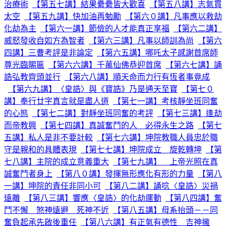
治療術
【第五七講】結果纍纍皆大歡喜
【第五八講】志氣貫
太空
【第五九講】快加油再勉勵
【第六０講】凡事應以救劫
化劫為主
【第六一講】節儉的人才能真正享福
【第六二講】
威怒發收自如方為智者
【第六三講】凡事以師訓為尚
【第六
四講】三曹考評是非論定
【第六五講】哪吒太子感謝首席師
尊光臨賜匾
【第六六講】千萬仙佛恭迎首席
【第六七講】誦
誥弘教齊頭並行
【第六八講】順天命而力行有恆者事竟成
【第六九講】〈皇誥〉與《寶誥》乃是通天至寶
【第七０
講】奉行廿字真言就是盡人道
【第七一講】考核靜坐班同奮
的心態
【第七二講】對靜坐班同奮的考評
【第七三講】逢劫
而帝教興
【第七四講】真誠奮鬥的人 必得永生之路
【第七
五講】私人是非不要計較
【第七六講】坤院教職人員忠於職
守是親和的具體表現
【第七七講】坤院成立 旋乾轉坤
【第
七八講】主院的成立意義重大
【第七九講】 上帝光照在真
誠奮鬥者身上
【第八０講】發揮無形應化有形的力量
【第八
一講】坤院的責任非同小可
【第八二講】誦唸〈皇誥〉災禍
遠離
【第八三講】響應〈皇誥〉的化劫運動
【第八四講】奮
鬥不懈 煞神遠避 死神不近
【第八五講】母系抬頭－－同
奮負起承先啟後重任
【第八六講】有正氣有德性 吉神擁