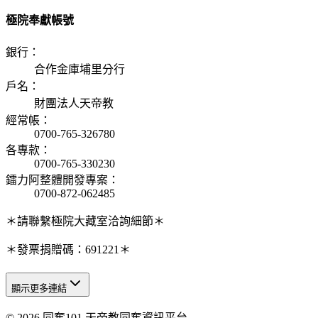
極院奉獻帳號
銀行
：
合作金庫埔里分行
戶名
：
財團法人天帝教
經常帳
：
0700-765-326780
各專款
：
0700-765-330230
鐳力阿整體開發專案
：
0700-872-062485
＊請聯繫極院大藏室洽詢細節＊
＊發票捐贈碼：691221＊
顯示更多連結
© 2026 同奮101 天帝教同奮資訊平台
天人研究總院