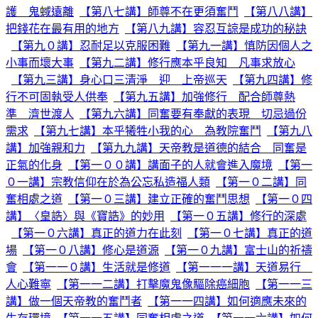
護 鬼蜮遠離
【第八七講】師尊不在更須奮鬥
【第八八講】
把錢花在最有用的地方
【第八九講】容忍互諒是成功的秘訣
【第九０講】忍耐足以克服困難
【第九一講】慎防因個人之
小事而壞大事
【第九二講】修行應本乎良知 凡事求放心
【第九三講】身心口三清淨 迎 上帝巡天
【第九四講】修
行不可固執受人供奉
【第九五講】加強修行 配合師尊熱
準 濟世渡人
【第九六講】同奮要有奉獻的表現 切忌過份
需求
【第九七講】本乎犧牲小我的心 為教院奮鬥
【第九八
講】加強親和力
【第九九講】天帝教是道德的結合 同奮是
正氣的化身
【第一００講】講面子的人就會進入魔境
【第一
０一講】宗教信仰在於為公忘私造福人類
【第一０二講】同
奮相處之道
【第一０三講】建立正確的奮鬥思想
【第一０四
講】〈皇誥〉與《寶誥》的妙用
【第一０五講】修行的深處
【第一０六講】真正的道力在此刻
【第一０七講】真正的道
場
【第一０八講】修心是道源
【第一０九講】富士山的祈禱
會
【第一一０講】生活就是修道
【第一一一講】天道易行
人心難寧
【第一一二講】打擊魔鬼像驅除癌細胞
【第一一三
講】做一個天帝教的奮鬥者
【第一一四講】如何適應未來的