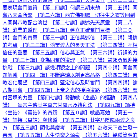
一講】歸向永恆的道源
【第二二講】天運重任
【第二三講】
要表現奮鬥氣質
【第二四講】何謂三期末劫
【第二五講】同
奮乃天命所繫
【第二六講】西方佛祖囑一切往生之靈等回到
人間與帝教配合濟世
【第二七講】講述先天原靈
【第二八
講】消業的道理
【第二九講】建立正確奮鬥目標
【第三０
講】奮鬥的真意
【第三一講】正信與迷信
【第三二講】親情
的考驗
【第三三講】消業渡人的昊天正法
【第三四講】互相
信任的重要
【第三五講】信心與正氣
【第三六講】祈誦的力
量
【第三七講】身為同奮的道理
【第三八講】鼓起勇氣迎接
挑戰
【第三九講】談幾項觀念上的問題
【第四０講】同奮問
題解惑
【第四一講】不斷磨煉以創更高品格
【第四二講】帝
教宏化展望
【第四三講】堅定信心及時奮鬥
【第四四講】諭
八期同奮
【第四五講】上帝之光的接通道路
【第四六講】應
付困境的力量
【第四七講】發動唸〈皇誥〉的運動
【第四八
講】一炁宗主傳廿字真言甘露水及禮拜法
【第四九講】誦持
〈皇誥〉《寶誥》的奇蹟
【第五０講】唸誥嘉勉
【第五一
講】誦持〈皇誥〉與修道
【第五二講】廿字乃陰陽兩渡之良
方
【第五三講】顯化與磨考
【第五四講】為救天下蒼生發一
善念
【第五五講】人生快樂之源泉
【第五六講】幾種簡明的