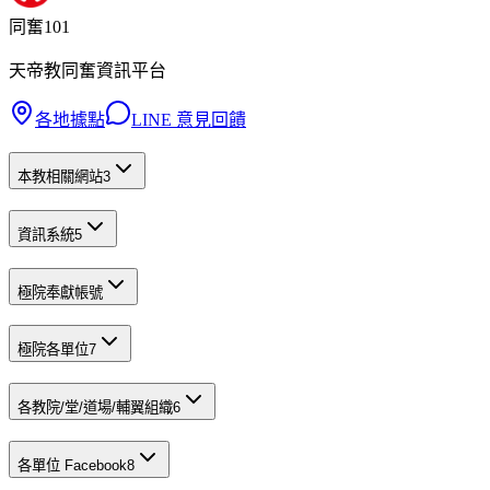
同奮101
天帝教同奮資訊平台
各地據點
LINE 意見回饋
本教相關網站
3
資訊系統
5
極院奉獻帳號
極院各單位
7
各教院/堂/道場/輔翼組織
6
各單位 Facebook
8