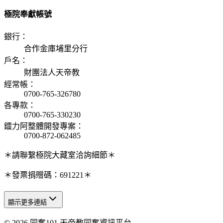
極院奉獻帳號
銀行
：
合作金庫埔里分行
戶名
：
財團法人天帝教
經常帳
：
0700-765-326780
各專款
：
0700-765-330230
鐳力阿整體開發專案
：
0700-872-062485
＊請聯繫極院大藏室洽詢細節＊
＊發票捐贈碼：691221＊
顯示更多連結
© 2026 同奮101 天帝教同奮資訊平台
天人研究總院