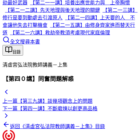
劫最好武器
【第二一一講】培養出應世能力與 上帝胸懷
【第二一二講】先天地理與後天地理的關鍵
【第二一三講】
修行是要到動處去引渡原人
【第二一四講】上天要的人 不
會讓他失去打擊機會
【第二一五講】由修身齊家進而替天行
道
【第二一六講】救劫帝教須考慮現代家庭倫理
全文搜尋本書
目錄
清虛宮弘法院教師講義－上集
【第四０講】同奮問題解惑
上一篇
【第三九講】談幾項觀念上的問題
下一篇
【第四一講】不斷磨煉以創更高品格
返回《
清虛宮弘法院教師講義－上集
》目錄