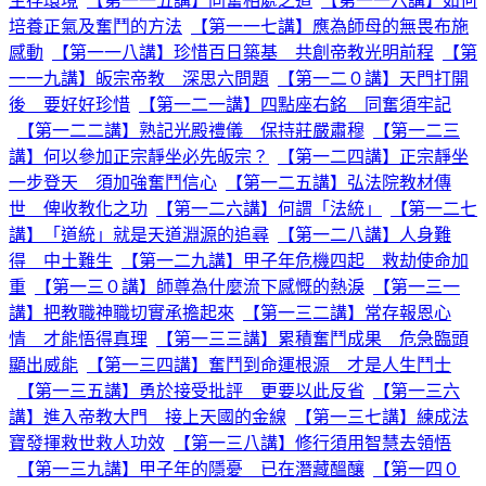
生存環境
【第一一五講】同奮相處之道
【第一一六講】如何
培養正氣及奮鬥的方法
【第一一七講】應為師母的無畏布施
感動
【第一一八講】珍惜百日築基 共創帝教光明前程
【第
一一九講】皈宗帝教 深思六問題
【第一二０講】天門打開
後 要好好珍惜
【第一二一講】四點座右銘 同奮須牢記
【第一二二講】熟記光殿禮儀 保持莊嚴肅穆
【第一二三
講】何以參加正宗靜坐必先皈宗？
【第一二四講】正宗靜坐
一步登天 須加強奮鬥信心
【第一二五講】弘法院教材傳
世 俾收教化之功
【第一二六講】何謂「法統」
【第一二七
講】「道統」就是天道淵源的追尋
【第一二八講】人身難
得 中土難生
【第一二九講】甲子年危機四起 救劫使命加
重
【第一三０講】師尊為什麼流下感慨的熱淚
【第一三一
講】把教職神職切實承擔起來
【第一三二講】常存報恩心
情 才能悟得真理
【第一三三講】累積奮鬥成果 危急臨頭
顯出威能
【第一三四講】奮鬥到命運根源 才是人生鬥士
【第一三五講】勇於接受批評 更要以此反省
【第一三六
講】進入帝教大門 接上天國的金線
【第一三七講】練成法
寶發揮救世救人功效
【第一三八講】修行須用智慧去領悟
【第一三九講】甲子年的隱憂 已在潛藏醞釀
【第一四０