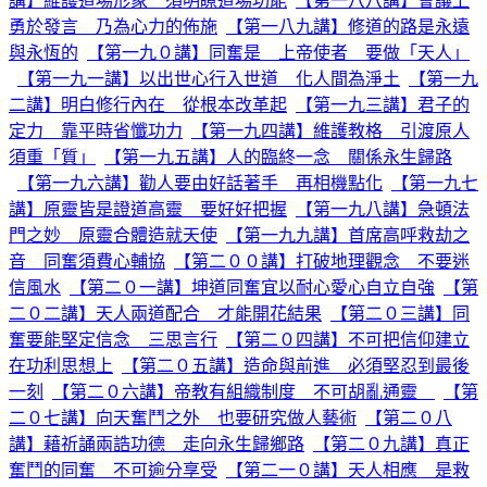
講】維護道場形象 須明瞭道場功能
【第一八八講】會議上
勇於發言 乃為心力的佈施
【第一八九講】修道的路是永遠
與永恆的
【第一九０講】同奮是 上帝使者 要做「天人」
【第一九一講】以出世心行入世道 化人間為淨土
【第一九
二講】明白修行內在 從根本改革起
【第一九三講】君子的
定力 靠平時省懺功力
【第一九四講】維護教格 引渡原人
須重「質」
【第一九五講】人的臨終一念 關係永生歸路
【第一九六講】勸人要由好話著手 再相機點化
【第一九七
講】原靈皆是證道高靈 要好好把握
【第一九八講】急頓法
門之妙 原靈合體造就天使
【第一九九講】首席高呼救劫之
音 同奮須費心輔協
【第二００講】打破地理觀念 不要迷
信風水
【第二０一講】坤道同奮宜以耐心愛心自立自強
【第
二０二講】天人兩道配合 才能開花結果
【第二０三講】同
奮要能堅定信念 三思言行
【第二０四講】不可把信仰建立
在功利思想上
【第二０五講】造命與前進 必須堅忍到最後
一刻
【第二０六講】帝教有組織制度 不可胡亂通靈
【第
二０七講】向天奮鬥之外 也要研究做人藝術
【第二０八
講】藉祈誦兩誥功德 走向永生歸鄉路
【第二０九講】真正
奮鬥的同奮 不可逾分享受
【第二一０講】天人相應 是救