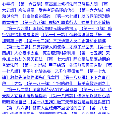
心奉行
【第一六四講】至高無上修行法門已降臨人間
【第一
六五講】魔法惑眾 受害者是愚迷的信徒
【第一六六講】親
和與合群 紅塵修道的藝術
【第一六七講】以五個問題測驗
同奮悟性
【第一六八講】魔道打擊修行人 連夢中也不放過
【第一六九講】兩個有關應元諸天的提示
【第一七０講】修
行須經得起層層考驗
【第一七一講】帝教做法就是「急」 要
加緊趕上去
【第一七二講】真正通靈人反而更謙和更精進
【第一七三講】只有認清人的使命 才能了願回天
【第一七
四講】人心妄求太重 感召魔道附身利用
【第一七五講】天
命加上救劫的昊天正法
【第一七六講】靜心坐法是應劫期的
普渡法門
【第一七七講】甲子總清 先清無形再清有形
【第
一七八講】甲子年化險為夷 乙丑年亟須奮鬥
【第一七九
講】救劫先決條件須先自我奮鬥
【第一八０講】下下之事可
啟上上之智
【第一八一講】宇宙的教化 超乎宗教派別之上
【第一八二講】同奮修持必須力行與忍辱
【第一八三講】侍
天應人宜有明確規儀指示
【第一八四講】修道須以感恩心情
時時警惕自己
【第一八五講】皈宗天帝教就是要犧牲與奮鬥
【第一八六講】修道人重威儀不重世俗的面子
【第一八七