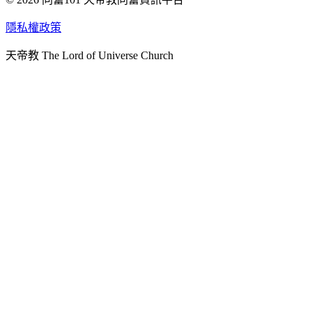
天人研究學院
隱私權政策
天人文化院
天帝教 The Lord of Universe Church
天人炁功院
天人圖書館
教史委員會
青年團
始院
台北市掌院
臺南初院
天安太和道場
天安服務預約
中華民國紅心字會