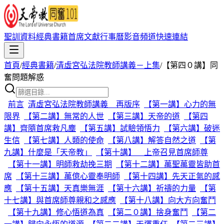
聖訓資料
經典書籍
首席文獻
行事曆
影音頻道
快速連結
首頁
/
經典書籍
/
清虛宮弘法院教師講義－上集
/
【第四０講】同
奮問題解惑
前言
清虛宮弘法院教師講義 再版序
【第一講】心力的無
限界
【第二講】無常的人世
【第三講】天帝的道
【第四
講】齊隨首席救凡塵
【第五講】試驗領悟力
【第六講】破迷
生信
【第七講】人類的使命
【第八講】解答自然之道
【第
九講】什麼是「天帝教」
【第十講】 上帝召見首席師尊
【第十一講】明師救劫挽三期
【第十二講】萬聖萬靈皆助首
席
【第十三講】萬億心靈奉明師
【第十四講】先天正氣的感
應
【第十五講】天真樂無涯
【第十六講】祈禱的力量
【第
十七講】與首席師尊親和之感應
【第十八講】向大方向奮鬥
【第十九講】修心悟道為真
【第二０講】捨身奮鬥
【第二