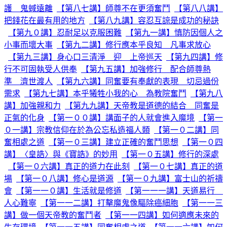
護 鬼蜮遠離
【第八七講】師尊不在更須奮鬥
【第八八講】
把錢花在最有用的地方
【第八九講】容忍互諒是成功的秘訣
【第九０講】忍耐足以克服困難
【第九一講】慎防因個人之
小事而壞大事
【第九二講】修行應本乎良知 凡事求放心
【第九三講】身心口三清淨 迎 上帝巡天
【第九四講】修
行不可固執受人供奉
【第九五講】加強修行 配合師尊熱
準 濟世渡人
【第九六講】同奮要有奉獻的表現 切忌過份
需求
【第九七講】本乎犧牲小我的心 為教院奮鬥
【第九八
講】加強親和力
【第九九講】天帝教是道德的結合 同奮是
正氣的化身
【第一００講】講面子的人就會進入魔境
【第一
０一講】宗教信仰在於為公忘私造福人類
【第一０二講】同
奮相處之道
【第一０三講】建立正確的奮鬥思想
【第一０四
講】〈皇誥〉與《寶誥》的妙用
【第一０五講】修行的深處
【第一０六講】真正的道力在此刻
【第一０七講】真正的道
場
【第一０八講】修心是道源
【第一０九講】富士山的祈禱
會
【第一一０講】生活就是修道
【第一一一講】天道易行
人心難寧
【第一一二講】打擊魔鬼像驅除癌細胞
【第一一三
講】做一個天帝教的奮鬥者
【第一一四講】如何適應未來的