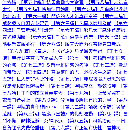
治療術
【第五七講】結果纍纍皆大歡喜
【第五八講】志氣貫
太空
【第五九講】快加油再勉勵
【第六０講】凡事應以救劫
化劫為主
【第六一講】節儉的人才能真正享福
【第六二講】
威怒發收自如方為智者
【第六三講】凡事以師訓為尚
【第六
四講】三曹考評是非論定
【第六五講】哪吒太子感謝首席師
尊光臨賜匾
【第六六講】千萬仙佛恭迎首席
【第六七講】誦
誥弘教齊頭並行
【第六八講】順天命而力行有恆者事竟成
【第六九講】〈皇誥〉與《寶誥》乃是通天至寶
【第七０
講】奉行廿字真言就是盡人道
【第七一講】考核靜坐班同奮
的心態
【第七二講】對靜坐班同奮的考評
【第七三講】逢劫
而帝教興
【第七四講】真誠奮鬥的人 必得永生之路
【第七
五講】私人是非不要計較
【第七六講】坤院教職人員忠於職
守是親和的具體表現
【第七七講】坤院成立 旋乾轉坤
【第
七八講】主院的成立意義重大
【第七九講】 上帝光照在真
誠奮鬥者身上
【第八０講】發揮無形應化有形的力量
【第八
一講】坤院的責任非同小可
【第八二講】誦唸〈皇誥〉災禍
遠離
【第八三講】響應〈皇誥〉的化劫運動
【第八四講】奮
鬥不懈 煞神遠避 死神不近
【第八五講】母系抬頭－－同
奮負起承先啟後重任
【第八六講】有正氣有德性 吉神擁