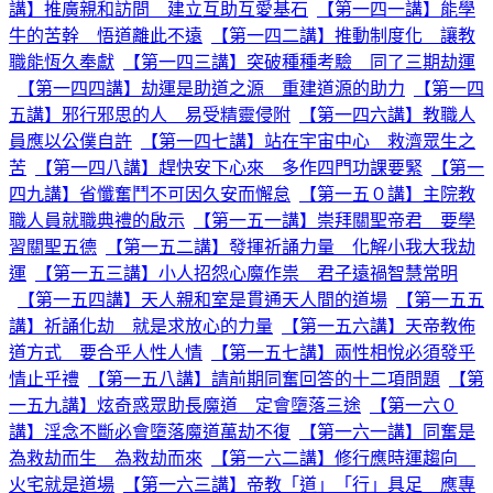
講】推廣親和訪問 建立互助互愛基石
【第一四一講】能學
牛的苦幹 悟道離此不遠
【第一四二講】推動制度化 讓教
職能恆久奉獻
【第一四三講】突破種種考驗 同了三期劫運
【第一四四講】劫運是助道之源 重建道源的助力
【第一四
五講】邪行邪思的人 易受精靈侵附
【第一四六講】教職人
員應以公僕自許
【第一四七講】站在宇宙中心 救濟眾生之
苦
【第一四八講】趕快安下心來 多作四門功課要緊
【第一
四九講】省懺奮鬥不可因久安而懈怠
【第一五０講】主院教
職人員就職典禮的啟示
【第一五一講】崇拜關聖帝君 要學
習關聖五德
【第一五二講】發揮祈誦力量 化解小我大我劫
運
【第一五三講】小人招怨心魔作祟 君子遠禍智慧常明
【第一五四講】天人親和室是貫通天人間的道場
【第一五五
講】祈誦化劫 就是求放心的力量
【第一五六講】天帝教佈
道方式 要合乎人性人情
【第一五七講】兩性相悅必須發乎
情止乎禮
【第一五八講】請前期同奮回答的十二項問題
【第
一五九講】炫奇惑眾助長魔道 定會墮落三途
【第一六０
講】淫念不斷必會墮落魔道萬劫不復
【第一六一講】同奮是
為救劫而生 為救劫而來
【第一六二講】修行應時運趨向
火宅就是道場
【第一六三講】帝教「道」「行」具足 應專