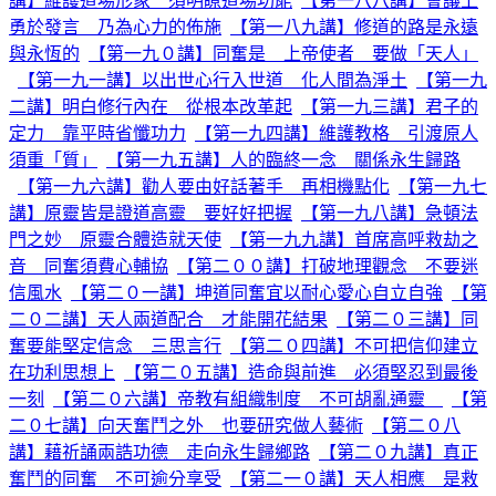
講】維護道場形象 須明瞭道場功能
【第一八八講】會議上
勇於發言 乃為心力的佈施
【第一八九講】修道的路是永遠
與永恆的
【第一九０講】同奮是 上帝使者 要做「天人」
【第一九一講】以出世心行入世道 化人間為淨土
【第一九
二講】明白修行內在 從根本改革起
【第一九三講】君子的
定力 靠平時省懺功力
【第一九四講】維護教格 引渡原人
須重「質」
【第一九五講】人的臨終一念 關係永生歸路
【第一九六講】勸人要由好話著手 再相機點化
【第一九七
講】原靈皆是證道高靈 要好好把握
【第一九八講】急頓法
門之妙 原靈合體造就天使
【第一九九講】首席高呼救劫之
音 同奮須費心輔協
【第二００講】打破地理觀念 不要迷
信風水
【第二０一講】坤道同奮宜以耐心愛心自立自強
【第
二０二講】天人兩道配合 才能開花結果
【第二０三講】同
奮要能堅定信念 三思言行
【第二０四講】不可把信仰建立
在功利思想上
【第二０五講】造命與前進 必須堅忍到最後
一刻
【第二０六講】帝教有組織制度 不可胡亂通靈
【第
二０七講】向天奮鬥之外 也要研究做人藝術
【第二０八
講】藉祈誦兩誥功德 走向永生歸鄉路
【第二０九講】真正
奮鬥的同奮 不可逾分享受
【第二一０講】天人相應 是救