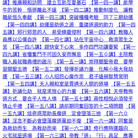
講】推廣親和訪問 建立互助互愛基石
【第一四一講】能學
牛的苦幹 悟道離此不遠
【第一四二講】推動制度化 讓教
職能恆久奉獻
【第一四三講】突破種種考驗 同了三期劫運
【第一四四講】劫運是助道之源 重建道源的助力
【第一四
五講】邪行邪思的人 易受精靈侵附
【第一四六講】教職人
員應以公僕自許
【第一四七講】站在宇宙中心 救濟眾生之
苦
【第一四八講】趕快安下心來 多作四門功課要緊
【第一
四九講】省懺奮鬥不可因久安而懈怠
【第一五０講】主院教
職人員就職典禮的啟示
【第一五一講】崇拜關聖帝君 要學
習關聖五德
【第一五二講】發揮祈誦力量 化解小我大我劫
運
【第一五三講】小人招怨心魔作祟 君子遠禍智慧常明
【第一五四講】天人親和室是貫通天人間的道場
【第一五五
講】祈誦化劫 就是求放心的力量
【第一五六講】天帝教佈
道方式 要合乎人性人情
【第一五七講】兩性相悅必須發乎
情止乎禮
【第一五八講】請前期同奮回答的十二項問題
【第
一五九講】炫奇惑眾助長魔道 定會墮落三途
【第一六０
講】淫念不斷必會墮落魔道萬劫不復
【第一六一講】同奮是
為救劫而生 為救劫而來
【第一六二講】修行應時運趨向
火宅就是道場
【第一六三講】帝教「道」「行」具足 應專