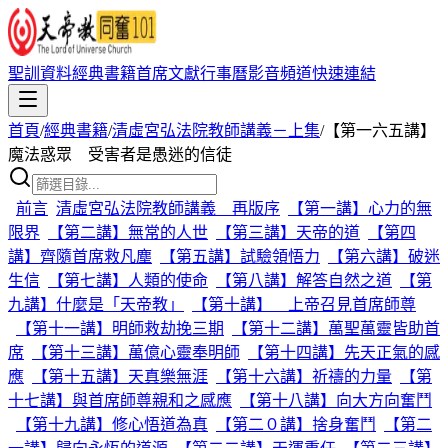
聖訓資料
經典書籍
首席文獻
行事曆
影音頻道
快速連結
首頁
/
經典書籍
/
清虛宮弘法院教師講義－上集
/
【第一六五講】
魔法惑眾 受害者是愚迷的信徒
前言
清虛宮弘法院教師講義 再版序
【第一講】心力的無
限界
【第二講】無常的人世
【第三講】天帝的道
【第四
講】齊隨首席救凡塵
【第五講】試驗領悟力
【第六講】破迷
生信
【第七講】人類的使命
【第八講】解答自然之道
【第
九講】什麼是「天帝教」
【第十講】 上帝召見首席師尊
【第十一講】明師救劫挽三期
【第十二講】萬聖萬靈皆助首
席
【第十三講】萬億心靈奉明師
【第十四講】先天正氣的感
應
【第十五講】天真樂無涯
【第十六講】祈禱的力量
【第
十七講】與首席師尊親和之感應
【第十八講】向大方向奮鬥
【第十九講】修心悟道為真
【第二０講】捨身奮鬥
【第二