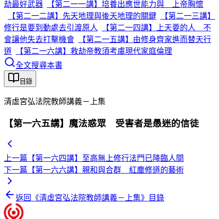
劫最好武器
【第二一一講】培養出應世能力與 上帝胸懷
【第二一二講】先天地理與後天地理的關鍵
【第二一三講】
修行是要到動處去引渡原人
【第二一四講】上天要的人 不
會讓他失去打擊機會
【第二一五講】由修身齊家進而替天行
道
【第二一六講】救劫帝教須考慮現代家庭倫理
全文搜尋本書
目錄
清虛宮弘法院教師講義－上集
【第一六五講】魔法惑眾 受害者是愚迷的信徒
上一篇
【第一六四講】至高無上修行法門已降臨人間
下一篇
【第一六六講】親和與合群 紅塵修道的藝術
返回《
清虛宮弘法院教師講義－上集
》目錄