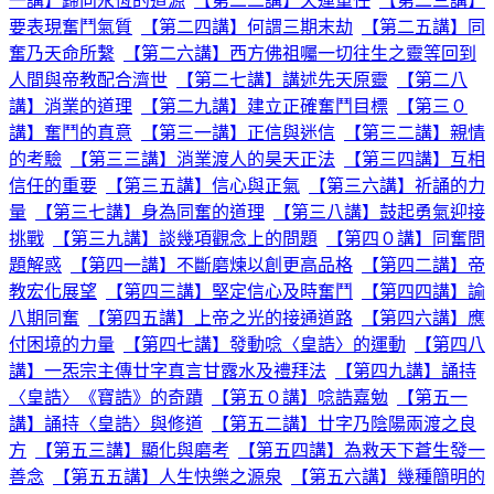
一講】歸向永恆的道源
【第二二講】天運重任
【第二三講】
要表現奮鬥氣質
【第二四講】何謂三期末劫
【第二五講】同
奮乃天命所繫
【第二六講】西方佛祖囑一切往生之靈等回到
人間與帝教配合濟世
【第二七講】講述先天原靈
【第二八
講】消業的道理
【第二九講】建立正確奮鬥目標
【第三０
講】奮鬥的真意
【第三一講】正信與迷信
【第三二講】親情
的考驗
【第三三講】消業渡人的昊天正法
【第三四講】互相
信任的重要
【第三五講】信心與正氣
【第三六講】祈誦的力
量
【第三七講】身為同奮的道理
【第三八講】鼓起勇氣迎接
挑戰
【第三九講】談幾項觀念上的問題
【第四０講】同奮問
題解惑
【第四一講】不斷磨煉以創更高品格
【第四二講】帝
教宏化展望
【第四三講】堅定信心及時奮鬥
【第四四講】諭
八期同奮
【第四五講】上帝之光的接通道路
【第四六講】應
付困境的力量
【第四七講】發動唸〈皇誥〉的運動
【第四八
講】一炁宗主傳廿字真言甘露水及禮拜法
【第四九講】誦持
〈皇誥〉《寶誥》的奇蹟
【第五０講】唸誥嘉勉
【第五一
講】誦持〈皇誥〉與修道
【第五二講】廿字乃陰陽兩渡之良
方
【第五三講】顯化與磨考
【第五四講】為救天下蒼生發一
善念
【第五五講】人生快樂之源泉
【第五六講】幾種簡明的