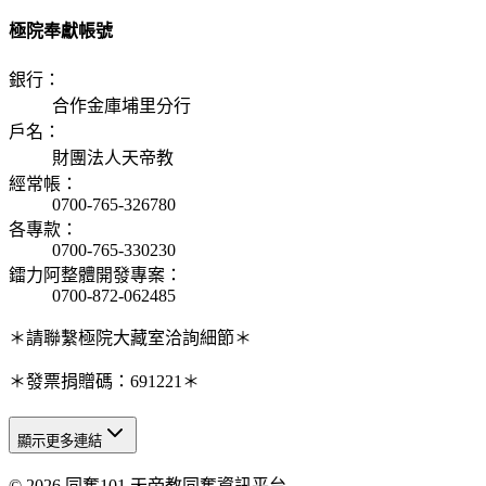
極院奉獻帳號
銀行
：
合作金庫埔里分行
戶名
：
財團法人天帝教
經常帳
：
0700-765-326780
各專款
：
0700-765-330230
鐳力阿整體開發專案
：
0700-872-062485
＊請聯繫極院大藏室洽詢細節＊
＊發票捐贈碼：691221＊
顯示更多連結
© 2026 同奮101 天帝教同奮資訊平台
天人研究總院