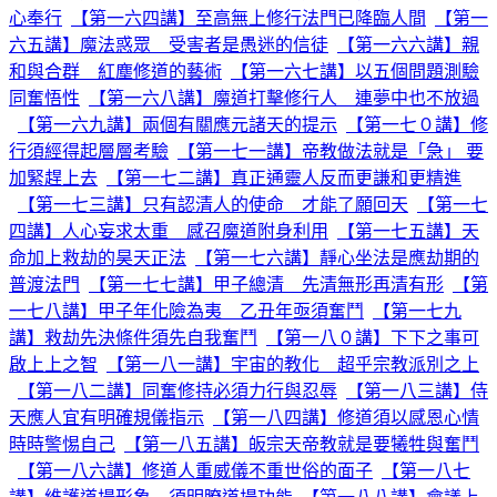
心奉行
【第一六四講】至高無上修行法門已降臨人間
【第一
六五講】魔法惑眾 受害者是愚迷的信徒
【第一六六講】親
和與合群 紅塵修道的藝術
【第一六七講】以五個問題測驗
同奮悟性
【第一六八講】魔道打擊修行人 連夢中也不放過
【第一六九講】兩個有關應元諸天的提示
【第一七０講】修
行須經得起層層考驗
【第一七一講】帝教做法就是「急」 要
加緊趕上去
【第一七二講】真正通靈人反而更謙和更精進
【第一七三講】只有認清人的使命 才能了願回天
【第一七
四講】人心妄求太重 感召魔道附身利用
【第一七五講】天
命加上救劫的昊天正法
【第一七六講】靜心坐法是應劫期的
普渡法門
【第一七七講】甲子總清 先清無形再清有形
【第
一七八講】甲子年化險為夷 乙丑年亟須奮鬥
【第一七九
講】救劫先決條件須先自我奮鬥
【第一八０講】下下之事可
啟上上之智
【第一八一講】宇宙的教化 超乎宗教派別之上
【第一八二講】同奮修持必須力行與忍辱
【第一八三講】侍
天應人宜有明確規儀指示
【第一八四講】修道須以感恩心情
時時警惕自己
【第一八五講】皈宗天帝教就是要犧牲與奮鬥
【第一八六講】修道人重威儀不重世俗的面子
【第一八七