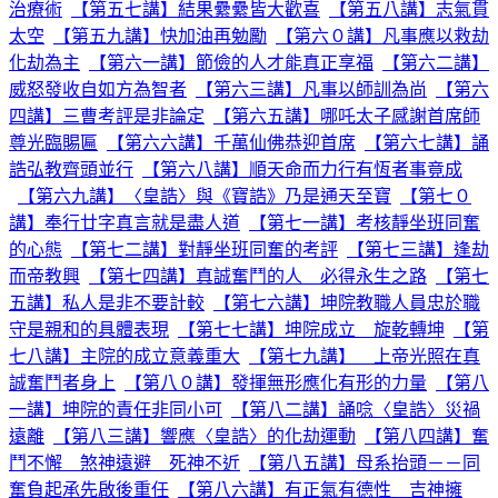
治療術
【第五七講】結果纍纍皆大歡喜
【第五八講】志氣貫
太空
【第五九講】快加油再勉勵
【第六０講】凡事應以救劫
化劫為主
【第六一講】節儉的人才能真正享福
【第六二講】
威怒發收自如方為智者
【第六三講】凡事以師訓為尚
【第六
四講】三曹考評是非論定
【第六五講】哪吒太子感謝首席師
尊光臨賜匾
【第六六講】千萬仙佛恭迎首席
【第六七講】誦
誥弘教齊頭並行
【第六八講】順天命而力行有恆者事竟成
【第六九講】〈皇誥〉與《寶誥》乃是通天至寶
【第七０
講】奉行廿字真言就是盡人道
【第七一講】考核靜坐班同奮
的心態
【第七二講】對靜坐班同奮的考評
【第七三講】逢劫
而帝教興
【第七四講】真誠奮鬥的人 必得永生之路
【第七
五講】私人是非不要計較
【第七六講】坤院教職人員忠於職
守是親和的具體表現
【第七七講】坤院成立 旋乾轉坤
【第
七八講】主院的成立意義重大
【第七九講】 上帝光照在真
誠奮鬥者身上
【第八０講】發揮無形應化有形的力量
【第八
一講】坤院的責任非同小可
【第八二講】誦唸〈皇誥〉災禍
遠離
【第八三講】響應〈皇誥〉的化劫運動
【第八四講】奮
鬥不懈 煞神遠避 死神不近
【第八五講】母系抬頭－－同
奮負起承先啟後重任
【第八六講】有正氣有德性 吉神擁