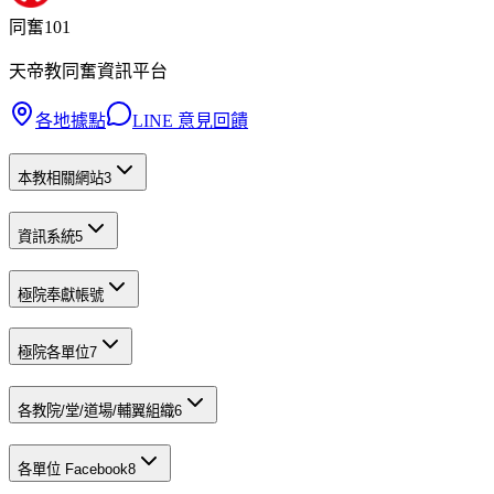
同奮101
天帝教同奮資訊平台
各地據點
LINE 意見回饋
本教相關網站
3
資訊系統
5
極院奉獻帳號
極院各單位
7
各教院/堂/道場/輔翼組織
6
各單位 Facebook
8