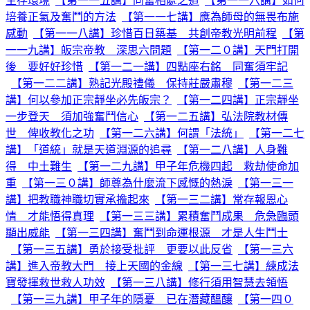
生存環境
【第一一五講】同奮相處之道
【第一一六講】如何
培養正氣及奮鬥的方法
【第一一七講】應為師母的無畏布施
感動
【第一一八講】珍惜百日築基 共創帝教光明前程
【第
一一九講】皈宗帝教 深思六問題
【第一二０講】天門打開
後 要好好珍惜
【第一二一講】四點座右銘 同奮須牢記
【第一二二講】熟記光殿禮儀 保持莊嚴肅穆
【第一二三
講】何以參加正宗靜坐必先皈宗？
【第一二四講】正宗靜坐
一步登天 須加強奮鬥信心
【第一二五講】弘法院教材傳
世 俾收教化之功
【第一二六講】何謂「法統」
【第一二七
講】「道統」就是天道淵源的追尋
【第一二八講】人身難
得 中土難生
【第一二九講】甲子年危機四起 救劫使命加
重
【第一三０講】師尊為什麼流下感慨的熱淚
【第一三一
講】把教職神職切實承擔起來
【第一三二講】常存報恩心
情 才能悟得真理
【第一三三講】累積奮鬥成果 危急臨頭
顯出威能
【第一三四講】奮鬥到命運根源 才是人生鬥士
【第一三五講】勇於接受批評 更要以此反省
【第一三六
講】進入帝教大門 接上天國的金線
【第一三七講】練成法
寶發揮救世救人功效
【第一三八講】修行須用智慧去領悟
【第一三九講】甲子年的隱憂 已在潛藏醞釀
【第一四０