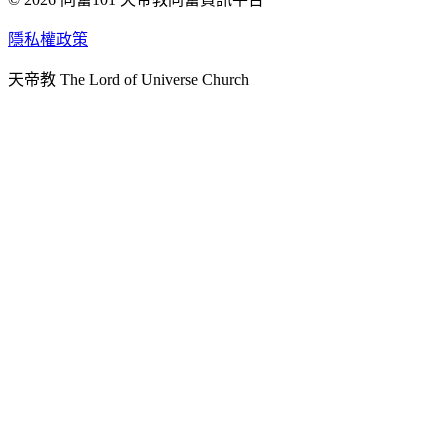
天人研究學院
隱私權政策
天人文化院
天帝教 The Lord of Universe Church
天人炁功院
天人圖書館
教史委員會
青年團
始院
台北市掌院
臺南初院
天安太和道場
天安服務預約
中華民國紅心字會