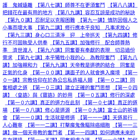
護 鬼蜮遠離
【第八七講】師尊不在更須奮鬥
【第八八講】
把錢花在最有用的地方
【第八九講】容忍互諒是成功的秘訣
【第九０講】忍耐足以克服困難
【第九一講】慎防因個人之
小事而壞大事
【第九二講】修行應本乎良知 凡事求放心
【第九三講】身心口三清淨 迎 上帝巡天
【第九四講】修
行不可固執受人供奉
【第九五講】加強修行 配合師尊熱
準 濟世渡人
【第九六講】同奮要有奉獻的表現 切忌過份
需求
【第九七講】本乎犧牲小我的心 為教院奮鬥
【第九八
講】加強親和力
【第九九講】天帝教是道德的結合 同奮是
正氣的化身
【第一００講】講面子的人就會進入魔境
【第一
０一講】宗教信仰在於為公忘私造福人類
【第一０二講】同
奮相處之道
【第一０三講】建立正確的奮鬥思想
【第一０四
講】〈皇誥〉與《寶誥》的妙用
【第一０五講】修行的深處
【第一０六講】真正的道力在此刻
【第一０七講】真正的道
場
【第一０八講】修心是道源
【第一０九講】富士山的祈禱
會
【第一一０講】生活就是修道
【第一一一講】天道易行
人心難寧
【第一一二講】打擊魔鬼像驅除癌細胞
【第一一三
講】做一個天帝教的奮鬥者
【第一一四講】如何適應未來的