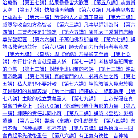
治療術
【第五七講】結果纍纍皆大歡喜
【第五八講】志氣貫
太空
【第五九講】快加油再勉勵
【第六０講】凡事應以救劫
化劫為主
【第六一講】節儉的人才能真正享福
【第六二講】
威怒發收自如方為智者
【第六三講】凡事以師訓為尚
【第六
四講】三曹考評是非論定
【第六五講】哪吒太子感謝首席師
尊光臨賜匾
【第六六講】千萬仙佛恭迎首席
【第六七講】誦
誥弘教齊頭並行
【第六八講】順天命而力行有恆者事竟成
【第六九講】〈皇誥〉與《寶誥》乃是通天至寶
【第七０
講】奉行廿字真言就是盡人道
【第七一講】考核靜坐班同奮
的心態
【第七二講】對靜坐班同奮的考評
【第七三講】逢劫
而帝教興
【第七四講】真誠奮鬥的人 必得永生之路
【第七
五講】私人是非不要計較
【第七六講】坤院教職人員忠於職
守是親和的具體表現
【第七七講】坤院成立 旋乾轉坤
【第
七八講】主院的成立意義重大
【第七九講】 上帝光照在真
誠奮鬥者身上
【第八０講】發揮無形應化有形的力量
【第八
一講】坤院的責任非同小可
【第八二講】誦唸〈皇誥〉災禍
遠離
【第八三講】響應〈皇誥〉的化劫運動
【第八四講】奮
鬥不懈 煞神遠避 死神不近
【第八五講】母系抬頭－－同
奮負起承先啟後重任
【第八六講】有正氣有德性 吉神擁