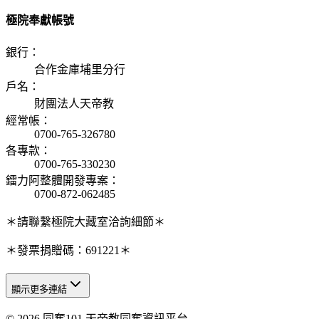
極院奉獻帳號
銀行
：
合作金庫埔里分行
戶名
：
財團法人天帝教
經常帳
：
0700-765-326780
各專款
：
0700-765-330230
鐳力阿整體開發專案
：
0700-872-062485
＊請聯繫極院大藏室洽詢細節＊
＊發票捐贈碼：691221＊
顯示更多連結
© 2026 同奮101 天帝教同奮資訊平台
天人研究總院