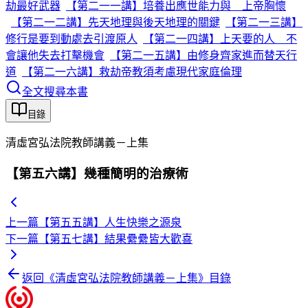
劫最好武器
【第二一一講】培養出應世能力與 上帝胸懷
【第二一二講】先天地理與後天地理的關鍵
【第二一三講】
修行是要到動處去引渡原人
【第二一四講】上天要的人 不
會讓他失去打擊機會
【第二一五講】由修身齊家進而替天行
道
【第二一六講】救劫帝教須考慮現代家庭倫理
全文搜尋本書
目錄
清虛宮弘法院教師講義－上集
【第五六講】幾種簡明的治療術
上一篇
【第五五講】人生快樂之源泉
下一篇
【第五七講】結果纍纍皆大歡喜
返回《
清虛宮弘法院教師講義－上集
》目錄