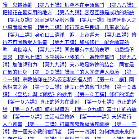
護 鬼蜮遠離
【第八七講】師尊不在更須奮鬥
【第八八講】
把錢花在最有用的地方
【第八九講】容忍互諒是成功的秘訣
【第九０講】忍耐足以克服困難
【第九一講】慎防因個人之
小事而壞大事
【第九二講】修行應本乎良知 凡事求放心
【第九三講】身心口三清淨 迎 上帝巡天
【第九四講】修
行不可固執受人供奉
【第九五講】加強修行 配合師尊熱
準 濟世渡人
【第九六講】同奮要有奉獻的表現 切忌過份
需求
【第九七講】本乎犧牲小我的心 為教院奮鬥
【第九八
講】加強親和力
【第九九講】天帝教是道德的結合 同奮是
正氣的化身
【第一００講】講面子的人就會進入魔境
【第一
０一講】宗教信仰在於為公忘私造福人類
【第一０二講】同
奮相處之道
【第一０三講】建立正確的奮鬥思想
【第一０四
講】〈皇誥〉與《寶誥》的妙用
【第一０五講】修行的深處
【第一０六講】真正的道力在此刻
【第一０七講】真正的道
場
【第一０八講】修心是道源
【第一０九講】富士山的祈禱
會
【第一一０講】生活就是修道
【第一一一講】天道易行
人心難寧
【第一一二講】打擊魔鬼像驅除癌細胞
【第一一三
講】做一個天帝教的奮鬥者
【第一一四講】如何適應未來的