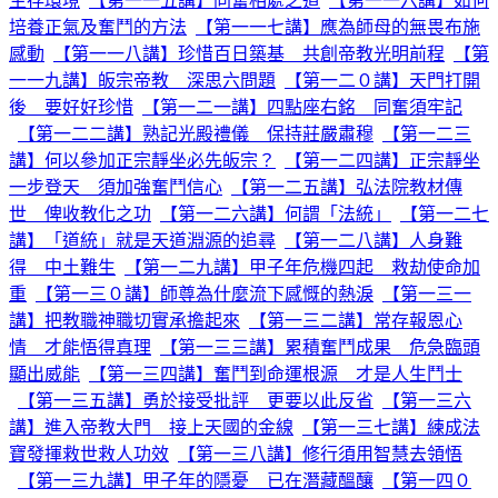
生存環境
【第一一五講】同奮相處之道
【第一一六講】如何
培養正氣及奮鬥的方法
【第一一七講】應為師母的無畏布施
感動
【第一一八講】珍惜百日築基 共創帝教光明前程
【第
一一九講】皈宗帝教 深思六問題
【第一二０講】天門打開
後 要好好珍惜
【第一二一講】四點座右銘 同奮須牢記
【第一二二講】熟記光殿禮儀 保持莊嚴肅穆
【第一二三
講】何以參加正宗靜坐必先皈宗？
【第一二四講】正宗靜坐
一步登天 須加強奮鬥信心
【第一二五講】弘法院教材傳
世 俾收教化之功
【第一二六講】何謂「法統」
【第一二七
講】「道統」就是天道淵源的追尋
【第一二八講】人身難
得 中土難生
【第一二九講】甲子年危機四起 救劫使命加
重
【第一三０講】師尊為什麼流下感慨的熱淚
【第一三一
講】把教職神職切實承擔起來
【第一三二講】常存報恩心
情 才能悟得真理
【第一三三講】累積奮鬥成果 危急臨頭
顯出威能
【第一三四講】奮鬥到命運根源 才是人生鬥士
【第一三五講】勇於接受批評 更要以此反省
【第一三六
講】進入帝教大門 接上天國的金線
【第一三七講】練成法
寶發揮救世救人功效
【第一三八講】修行須用智慧去領悟
【第一三九講】甲子年的隱憂 已在潛藏醞釀
【第一四０