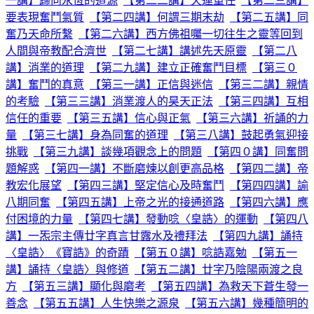
一講】歸向永恆的道源
【第二二講】天運重任
【第二三講】
要表現奮鬥氣質
【第二四講】何謂三期末劫
【第二五講】同
奮乃天命所繫
【第二六講】西方佛祖囑一切往生之靈等回到
人間與帝教配合濟世
【第二七講】講述先天原靈
【第二八
講】消業的道理
【第二九講】建立正確奮鬥目標
【第三０
講】奮鬥的真意
【第三一講】正信與迷信
【第三二講】親情
的考驗
【第三三講】消業渡人的昊天正法
【第三四講】互相
信任的重要
【第三五講】信心與正氣
【第三六講】祈誦的力
量
【第三七講】身為同奮的道理
【第三八講】鼓起勇氣迎接
挑戰
【第三九講】談幾項觀念上的問題
【第四０講】同奮問
題解惑
【第四一講】不斷磨煉以創更高品格
【第四二講】帝
教宏化展望
【第四三講】堅定信心及時奮鬥
【第四四講】諭
八期同奮
【第四五講】上帝之光的接通道路
【第四六講】應
付困境的力量
【第四七講】發動唸〈皇誥〉的運動
【第四八
講】一炁宗主傳廿字真言甘露水及禮拜法
【第四九講】誦持
〈皇誥〉《寶誥》的奇蹟
【第五０講】唸誥嘉勉
【第五一
講】誦持〈皇誥〉與修道
【第五二講】廿字乃陰陽兩渡之良
方
【第五三講】顯化與磨考
【第五四講】為救天下蒼生發一
善念
【第五五講】人生快樂之源泉
【第五六講】幾種簡明的