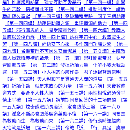
講】推廣親和訪問 建立互助互愛基石
【第一四一講】能學
牛的苦幹 悟道離此不遠
【第一四二講】推動制度化 讓教
職能恆久奉獻
【第一四三講】突破種種考驗 同了三期劫運
【第一四四講】劫運是助道之源 重建道源的助力
【第一四
五講】邪行邪思的人 易受精靈侵附
【第一四六講】教職人
員應以公僕自許
【第一四七講】站在宇宙中心 救濟眾生之
苦
【第一四八講】趕快安下心來 多作四門功課要緊
【第一
四九講】省懺奮鬥不可因久安而懈怠
【第一五０講】主院教
職人員就職典禮的啟示
【第一五一講】崇拜關聖帝君 要學
習關聖五德
【第一五二講】發揮祈誦力量 化解小我大我劫
運
【第一五三講】小人招怨心魔作祟 君子遠禍智慧常明
【第一五四講】天人親和室是貫通天人間的道場
【第一五五
講】祈誦化劫 就是求放心的力量
【第一五六講】天帝教佈
道方式 要合乎人性人情
【第一五七講】兩性相悅必須發乎
情止乎禮
【第一五八講】請前期同奮回答的十二項問題
【第
一五九講】炫奇惑眾助長魔道 定會墮落三途
【第一六０
講】淫念不斷必會墮落魔道萬劫不復
【第一六一講】同奮是
為救劫而生 為救劫而來
【第一六二講】修行應時運趨向
火宅就是道場
【第一六三講】帝教「道」「行」具足 應專