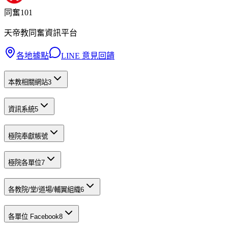
同奮101
天帝教同奮資訊平台
各地據點
LINE 意見回饋
本教相關網站
3
資訊系統
5
極院奉獻帳號
極院各單位
7
各教院/堂/道場/輔翼組織
6
各單位 Facebook
8