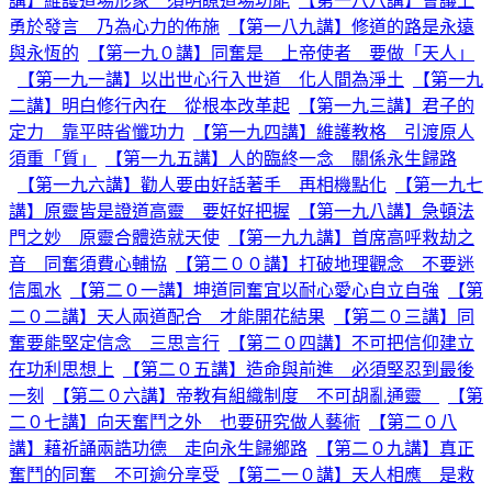
講】維護道場形象 須明瞭道場功能
【第一八八講】會議上
勇於發言 乃為心力的佈施
【第一八九講】修道的路是永遠
與永恆的
【第一九０講】同奮是 上帝使者 要做「天人」
【第一九一講】以出世心行入世道 化人間為淨土
【第一九
二講】明白修行內在 從根本改革起
【第一九三講】君子的
定力 靠平時省懺功力
【第一九四講】維護教格 引渡原人
須重「質」
【第一九五講】人的臨終一念 關係永生歸路
【第一九六講】勸人要由好話著手 再相機點化
【第一九七
講】原靈皆是證道高靈 要好好把握
【第一九八講】急頓法
門之妙 原靈合體造就天使
【第一九九講】首席高呼救劫之
音 同奮須費心輔協
【第二００講】打破地理觀念 不要迷
信風水
【第二０一講】坤道同奮宜以耐心愛心自立自強
【第
二０二講】天人兩道配合 才能開花結果
【第二０三講】同
奮要能堅定信念 三思言行
【第二０四講】不可把信仰建立
在功利思想上
【第二０五講】造命與前進 必須堅忍到最後
一刻
【第二０六講】帝教有組織制度 不可胡亂通靈
【第
二０七講】向天奮鬥之外 也要研究做人藝術
【第二０八
講】藉祈誦兩誥功德 走向永生歸鄉路
【第二０九講】真正
奮鬥的同奮 不可逾分享受
【第二一０講】天人相應 是救