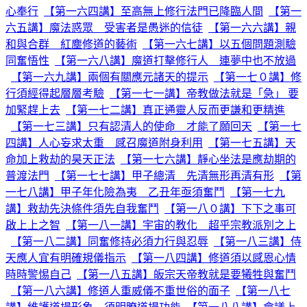
心奉行
【第一六四講】至高無上修行法門已降臨人間
【第一
六五講】魔法惑眾 受害者是愚迷的信徒
【第一六六講】親
和與合群 紅塵修道的藝術
【第一六七講】以五個問題測驗
同奮悟性
【第一六八講】魔道打擊修行人 連夢中也不放過
【第一六九講】兩個有關應元諸天的提示
【第一七０講】修
行須經得起層層考驗
【第一七一講】帝教做法就是「急」 要
加緊趕上去
【第一七二講】真正通靈人反而更謙和更精進
【第一七三講】只有認清人的使命 才能了願回天
【第一七
四講】人心妄求太重 感召魔道附身利用
【第一七五講】天
命加上救劫的昊天正法
【第一七六講】靜心坐法是應劫期的
普渡法門
【第一七七講】甲子總清 先清無形再清有形
【第
一七八講】甲子年化險為夷 乙丑年亟須奮鬥
【第一七九
講】救劫先決條件須先自我奮鬥
【第一八０講】下下之事可
啟上上之智
【第一八一講】宇宙的教化 超乎宗教派別之上
【第一八二講】同奮修持必須力行與忍辱
【第一八三講】侍
天應人宜有明確規儀指示
【第一八四講】修道須以感恩心情
時時警惕自己
【第一八五講】皈宗天帝教就是要犧牲與奮鬥
【第一八六講】修道人重威儀不重世俗的面子
【第一八七