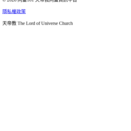
天人研究學院
隱私權政策
天人文化院
天帝教 The Lord of Universe Church
天人炁功院
天人圖書館
教史委員會
青年團
始院
台北市掌院
臺南初院
天安太和道場
天安服務預約
中華民國紅心字會