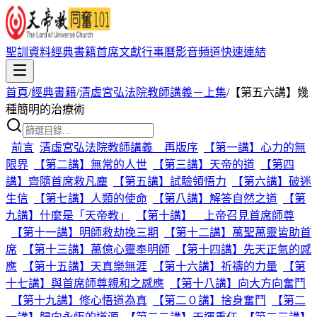
聖訓資料
經典書籍
首席文獻
行事曆
影音頻道
快速連結
首頁
/
經典書籍
/
清虛宮弘法院教師講義－上集
/
【第五六講】幾
種簡明的治療術
前言
清虛宮弘法院教師講義 再版序
【第一講】心力的無
限界
【第二講】無常的人世
【第三講】天帝的道
【第四
講】齊隨首席救凡塵
【第五講】試驗領悟力
【第六講】破迷
生信
【第七講】人類的使命
【第八講】解答自然之道
【第
九講】什麼是「天帝教」
【第十講】 上帝召見首席師尊
【第十一講】明師救劫挽三期
【第十二講】萬聖萬靈皆助首
席
【第十三講】萬億心靈奉明師
【第十四講】先天正氣的感
應
【第十五講】天真樂無涯
【第十六講】祈禱的力量
【第
十七講】與首席師尊親和之感應
【第十八講】向大方向奮鬥
【第十九講】修心悟道為真
【第二０講】捨身奮鬥
【第二