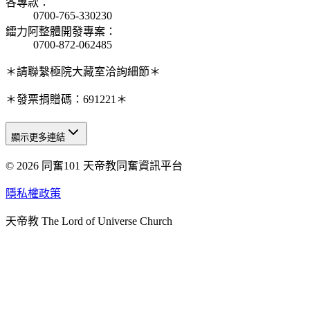
各專款
：
0700-765-330230
鐳力阿整體開發專案
：
0700-872-062485
＊請聯繫極院大藏室洽詢細節＊
＊發票捐贈碼：691221＊
顯示更多連結
© 2026 同奮101 天帝教同奮資訊平台
天人研究總院
天人研究學院
隱私權政策
天人文化院
天帝教 The Lord of Universe Church
天人炁功院
天人圖書館
教史委員會
青年團