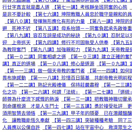
師尊光臨賜匾
【第六六講】千萬仙佛恭迎首席
【第六七講】
行廿字真言就是盡人道
【第七一講】考核靜坐班同奮的心態
是非不要計較
【第七六講】坤院教職人員忠於職守是親和的具
【第八０講】發揮無形應化有形的力量
【第八一講】坤院的
避 死神不近
【第八五講】母系抬頭－－同奮負起承先啟後重
【第八九講】容忍互諒是成功的秘訣
【第九０講】忍耐足以
迎 上帝巡天
【第九四講】修行不可固執受人供奉
【第九五
為教院奮鬥
【第九八講】加強親和力
【第九九講】天帝教是
【第一０二講】同奮相處之道
【第一０三講】建立正確的奮
講】真正的道場
【第一０八講】修心是道源
【第一０九講】
【第一一三講】做一個天帝教的奮鬥者
【第一一四講】如何
畏布施感動
【第一一八講】珍惜百日築基 共創帝教光明前程
【第一二二講】熟記光殿禮儀 保持莊嚴肅穆
【第一二三講
化之功
【第一二六講】何謂「法統」
【第一二七講】「道統
師尊為什麼流下感慨的熱淚
【第一三一講】把教職神職切實承
到命運根源 才是人生鬥士
【第一三五講】勇於接受批評 更
須用智慧去領悟
【第一三九講】甲子年的隱憂 已在潛藏醞釀
化 讓教職能恆久奉獻
【第一四三講】突破種種考驗 同了三
人員應以公僕自許
【第一四七講】站在宇宙中心 救濟眾生之