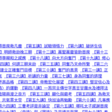
隨首席救凡塵
【第五講】試驗領悟力
【第六講】破迷生信
】明師救劫挽三期
【第十二講】萬聖萬靈皆助首席
【第十三
師尊親和之感應
【第十八講】向大方向奮鬥
【第十九講】修心
四講】何謂三期末劫
【第二五講】同奮乃天命所繫
【第二六
建立正確奮鬥目標
【第三０講】奮鬥的真意
【第三一講】正
氣
【第三六講】祈誦的力量
【第三七講】身為同奮的道理
更高品格
【第四二講】帝教宏化展望
【第四三講】堅定信心及
誥〉的運動
【第四八講】一炁宗主傳廿字真言甘露水及禮拜法
陰陽兩渡之良方
【第五三講】顯化與磨考
【第五四講】為救天
】志氣貫太空
【第五九講】快加油再勉勵
【第六０講】凡事應
第六四講】三曹考評是非論定
【第六五講】哪吒太子感謝首席