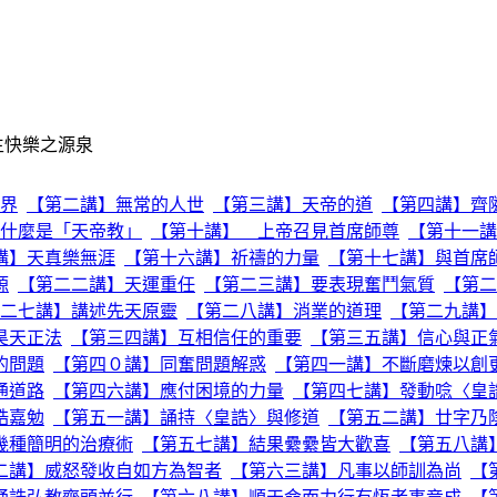
生快樂之源泉
界
【第二講】無常的人世
【第三講】天帝的道
【第四講】齊
什麼是「天帝教」
【第十講】 上帝召見首席師尊
【第十一講
講】天真樂無涯
【第十六講】祈禱的力量
【第十七講】與首席
源
【第二二講】天運重任
【第二三講】要表現奮鬥氣質
【第二
二七講】講述先天原靈
【第二八講】消業的道理
【第二九講】
昊天正法
【第三四講】互相信任的重要
【第三五講】信心與正
的問題
【第四０講】同奮問題解惑
【第四一講】不斷磨煉以創
通道路
【第四六講】應付困境的力量
【第四七講】發動唸〈皇
誥嘉勉
【第五一講】誦持〈皇誥〉與修道
【第五二講】廿字乃
幾種簡明的治療術
【第五七講】結果纍纍皆大歡喜
【第五八講
二講】威怒發收自如方為智者
【第六三講】凡事以師訓為尚
【