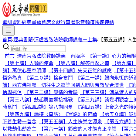
聖訓資料
經典書籍
首席文獻
行事曆
影音頻道
快速連結
首頁
/
經典書籍
/
清虛宮弘法院教師講義－上集
/
【第五五講】人
前言
清虛宮弘法院教師講義 再版序
【第一講】心力的無限
【第七講】人類的使命
【第八講】解答自然之道
【第九講】
講】萬億心靈奉明師
【第十四講】先天正氣的感應
【第十五
悟道為真
【第二０講】捨身奮鬥
【第二一講】歸向永恆的道
講】西方佛祖囑一切往生之靈等回到人間與帝教配合濟世
【第
信與迷信
【第三二講】親情的考驗
【第三三講】消業渡人的
【第三八講】鼓起勇氣迎接挑戰
【第三九講】談幾項觀念上
時奮鬥
【第四四講】諭八期同奮
【第四五講】上帝之光的接
【第四九講】誦持〈皇誥〉《寶誥》的奇蹟
【第五０講】唸
下蒼生發一善念
【第五五講】人生快樂之源泉
【第五六講】
以救劫化劫為主
【第六一講】節儉的人才能真正享福
【第六