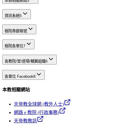
本教相關網站
3
資訊系統
5
極院奉獻帳號
極院各單位
7
各教院/堂/道場/輔翼組織
6
各單位 Facebook
8
本教相關網站
天帝教全球網 (教外人士)
網路 e 教院 (行政事務)
天帝教教訊