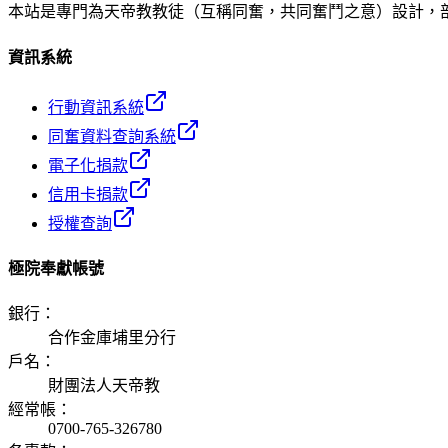
本站是專門為天帝教教徒（互稱同奮，共同奮鬥之意）設計，
資訊系統
行動資訊系統
同奮資料查詢系統
電子化捐款
信用卡捐款
授權查詢
極院奉獻帳號
銀行
：
合作金庫埔里分行
戶名
：
財團法人天帝教
經常帳
：
0700-765-326780