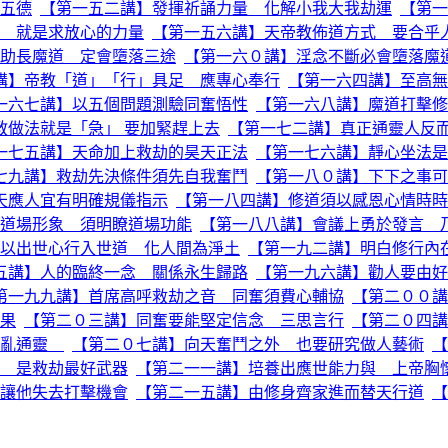
五德
【第一五二講】發揮祈誦力量 化解小我大我劫運
【第一
 就是求放心的力量
【第一五六講】天帝教佈道方式 要合乎
助長魔道 定會墮落三途
【第一六０講】淫念不斷必會墮落魔
講】帝教「道」「行」具足 應專心奉行
【第一六四講】至高無
一六七講】以五個問題測驗同奮悟性
【第一六八講】魔道打擊修
教做法就是「急」 要加緊趕上去
【第一七二講】真正通靈人反
一七五講】天命加上救劫的昊天正法
【第一七六講】靜心坐法是
七九講】救劫先決條件須先自我奮鬥
【第一八０講】下下之事可
天應人宜有明確規儀指示
【第一八四講】修道須以感恩心情時時
道場形象 須明瞭道場功能
【第一八八講】會議上勇於發言 
以出世心行入世道 化人間為淨土
【第一九二講】明白修行內
五講】人的臨終一念 關係永生歸路
【第一九六講】勸人要由好
第一九九講】首席高呼救劫之音 同奮須費心輔協
【第二００講
果
【第二０三講】同奮要能堅定信念 三思言行
【第二０四講
胡亂通靈
【第二０七講】向天奮鬥之外 也要研究做人藝術
【
 是救劫最好武器
【第二一一講】培養出應世能力與 上帝胸
讓他失去打擊機會
【第二一五講】由修身齊家進而替天行道
【