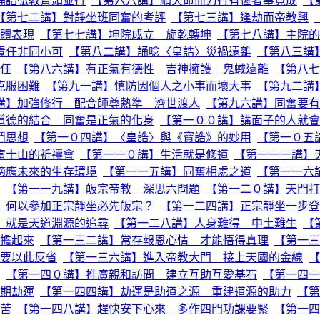
誦誥弘教齊頭並行
【第六八講】順天命而力行有恆者事竟成
【
【第七二講】對靜坐班同奮的考評
【第七三講】逢劫而帝教興
體表現
【第七七講】坤院成立 旋乾轉坤
【第七八講】主院的
責任非同小可
【第八二講】誦唸〈皇誥〉災禍遠離
【第八三講
任
【第八六講】有正氣有德性 吉神擁護 鬼蜮遠離
【第八七
克服困難
【第九一講】慎防因個人之小事而壞大事
【第九二講
講】加強修行 配合師尊熱準 濟世渡人
【第九六講】同奮要有
道德的結合 同奮是正氣的化身
【第一００講】講面子的人就會
鬥思想
【第一０四講】〈皇誥〉與《寶誥》的妙用
【第一０五
富士山的祈禱會
【第一一０講】生活就是修道
【第一一一講】
適應未來的生存環境
【第一一五講】同奮相處之道
【第一一六
【第一一九講】皈宗帝教 深思六問題
【第一二０講】天門打
】何以參加正宗靜坐必先皈宗？
【第一二四講】正宗靜坐一步登
」就是天道淵源的追尋
【第一二八講】人身難得 中土難生
【
擔起來
【第一三二講】常存報恩心情 才能悟得真理
【第一三
要以此反省
【第一三六講】進入帝教大門 接上天國的金線
【
【第一四０講】推廣親和訪問 建立互助互愛基石
【第一四一
期劫運
【第一四四講】劫運是助道之源 重建道源的助力
【第
苦
【第一四八講】趕快安下心來 多作四門功課要緊
【第一四