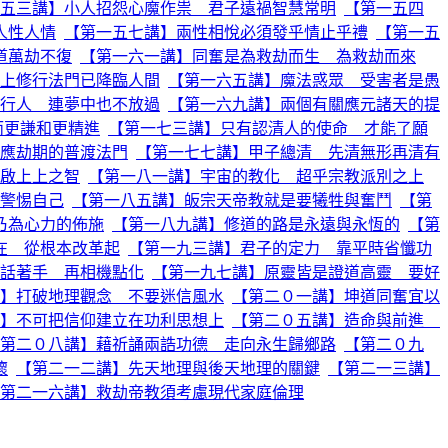
五三講】小人招怨心魔作祟 君子遠禍智慧常明
【第一五四
人性人情
【第一五七講】兩性相悅必須發乎情止乎禮
【第一五
道萬劫不復
【第一六一講】同奮是為救劫而生 為救劫而來
上修行法門已降臨人間
【第一六五講】魔法惑眾 受害者是愚
行人 連夢中也不放過
【第一六九講】兩個有關應元諸天的提
而更謙和更精進
【第一七三講】只有認清人的使命 才能了願
應劫期的普渡法門
【第一七七講】甲子總清 先清無形再清有
啟上上之智
【第一八一講】宇宙的教化 超乎宗教派別之上
警惕自己
【第一八五講】皈宗天帝教就是要犧牲與奮鬥
【第
乃為心力的佈施
【第一八九講】修道的路是永遠與永恆的
【第
在 從根本改革起
【第一九三講】君子的定力 靠平時省懺功
話著手 再相機點化
【第一九七講】原靈皆是證道高靈 要好
】打破地理觀念 不要迷信風水
【第二０一講】坤道同奮宜以
】不可把信仰建立在功利思想上
【第二０五講】造命與前進
第二０八講】藉祈誦兩誥功德 走向永生歸鄉路
【第二０九
懷
【第二一二講】先天地理與後天地理的關鍵
【第二一三講】
第二一六講】救劫帝教須考慮現代家庭倫理