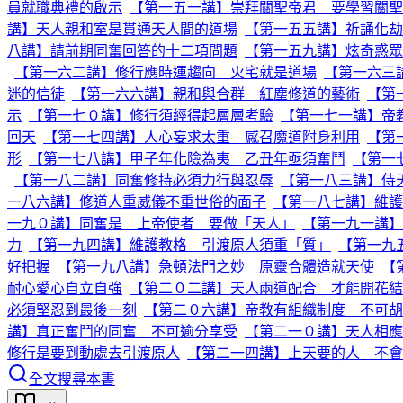
員就職典禮的啟示
【第一五一講】崇拜關聖帝君 要學習關聖
講】天人親和室是貫通天人間的道場
【第一五五講】祈誦化劫
八講】請前期同奮回答的十二項問題
【第一五九講】炫奇惑眾
【第一六二講】修行應時運趨向 火宅就是道場
【第一六三
迷的信徒
【第一六六講】親和與合群 紅塵修道的藝術
【第
示
【第一七０講】修行須經得起層層考驗
【第一七一講】帝
回天
【第一七四講】人心妄求太重 感召魔道附身利用
【第
形
【第一七八講】甲子年化險為夷 乙丑年亟須奮鬥
【第一
【第一八二講】同奮修持必須力行與忍辱
【第一八三講】侍
一八六講】修道人重威儀不重世俗的面子
【第一八七講】維護
一九０講】同奮是 上帝使者 要做「天人」
【第一九一講】
力
【第一九四講】維護教格 引渡原人須重「質」
【第一九
好把握
【第一九八講】急頓法門之妙 原靈合體造就天使
【
耐心愛心自立自強
【第二０二講】天人兩道配合 才能開花結
必須堅忍到最後一刻
【第二０六講】帝教有組織制度 不可
講】真正奮鬥的同奮 不可逾分享受
【第二一０講】天人相應
修行是要到動處去引渡原人
【第二一四講】上天要的人 不會
全文搜尋本書