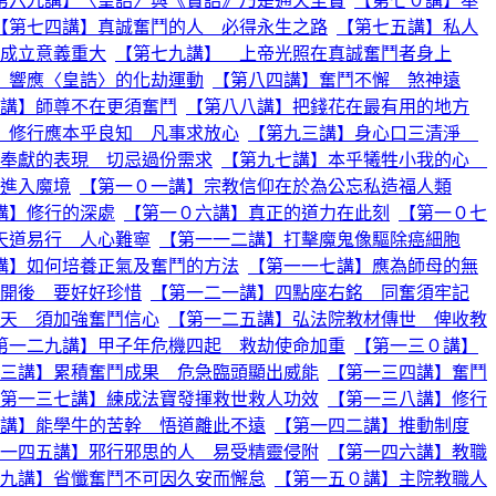
第六九講】〈皇誥〉與《寶誥》乃是通天至寶
【第七０講】奉
【第七四講】真誠奮鬥的人 必得永生之路
【第七五講】私人
成立意義重大
【第七九講】 上帝光照在真誠奮鬥者身上
】響應〈皇誥〉的化劫運動
【第八四講】奮鬥不懈 煞神遠
講】師尊不在更須奮鬥
【第八八講】把錢花在最有用的地方
】修行應本乎良知 凡事求放心
【第九三講】身心口三清淨
奉獻的表現 切忌過份需求
【第九七講】本乎犧牲小我的心
進入魔境
【第一０一講】宗教信仰在於為公忘私造福人類
講】修行的深處
【第一０六講】真正的道力在此刻
【第一０七
天道易行 人心難寧
【第一一二講】打擊魔鬼像驅除癌細胞
講】如何培養正氣及奮鬥的方法
【第一一七講】應為師母的無
開後 要好好珍惜
【第一二一講】四點座右銘 同奮須牢記
天 須加強奮鬥信心
【第一二五講】弘法院教材傳世 俾收教
第一二九講】甲子年危機四起 救劫使命加重
【第一三０講】
三講】累積奮鬥成果 危急臨頭顯出威能
【第一三四講】奮鬥
第一三七講】練成法寶發揮救世救人功效
【第一三八講】修行
講】能學牛的苦幹 悟道離此不遠
【第一四二講】推動制度
一四五講】邪行邪思的人 易受精靈侵附
【第一四六講】教職
九講】省懺奮鬥不可因久安而懈怠
【第一五０講】主院教職人