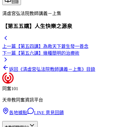
目錄
清虛宮弘法院教師講義－上集
【第五五講】人生快樂之源泉
上一篇
【第五四講】為救天下蒼生發一善念
下一篇
【第五六講】幾種簡明的治療術
返回《
清虛宮弘法院教師講義－上集
》目錄
同奮101
天帝教同奮資訊平台
各地據點
LINE 意見回饋