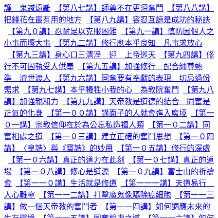
護 鬼蜮遠離
【第八七講】師尊不在更須奮鬥
【第八八講】
把錢花在最有用的地方
【第八九講】容忍互諒是成功的秘訣
【第九０講】忍耐足以克服困難
【第九一講】慎防因個人之
小事而壞大事
【第九二講】修行應本乎良知 凡事求放心
【第九三講】身心口三清淨 迎 上帝巡天
【第九四講】修
行不可固執受人供奉
【第九五講】加強修行 配合師尊熱
準 濟世渡人
【第九六講】同奮要有奉獻的表現 切忌過份
需求
【第九七講】本乎犧牲小我的心 為教院奮鬥
【第九八
講】加強親和力
【第九九講】天帝教是道德的結合 同奮是
正氣的化身
【第一００講】講面子的人就會進入魔境
【第一
０一講】宗教信仰在於為公忘私造福人類
【第一０二講】同
奮相處之道
【第一０三講】建立正確的奮鬥思想
【第一０四
講】〈皇誥〉與《寶誥》的妙用
【第一０五講】修行的深處
【第一０六講】真正的道力在此刻
【第一０七講】真正的道
場
【第一０八講】修心是道源
【第一０九講】富士山的祈禱
會
【第一一０講】生活就是修道
【第一一一講】天道易行
人心難寧
【第一一二講】打擊魔鬼像驅除癌細胞
【第一一三
講】做一個天帝教的奮鬥者
【第一一四講】如何適應未來的