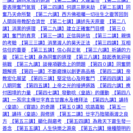
一講】歸向永恆的道源
【第二二講】天運重任
【第二三講】
要表現奮鬥氣質
【第二四講】何謂三期末劫
【第二五講】同
奮乃天命所繫
【第二六講】西方佛祖囑一切往生之靈等回到
人間與帝教配合濟世
【第二七講】講述先天原靈
【第二八
講】消業的道理
【第二九講】建立正確奮鬥目標
【第三０
講】奮鬥的真意
【第三一講】正信與迷信
【第三二講】親情
的考驗
【第三三講】消業渡人的昊天正法
【第三四講】互相
信任的重要
【第三五講】信心與正氣
【第三六講】祈誦的力
量
【第三七講】身為同奮的道理
【第三八講】鼓起勇氣迎接
挑戰
【第三九講】談幾項觀念上的問題
【第四０講】同奮問
題解惑
【第四一講】不斷磨煉以創更高品格
【第四二講】帝
教宏化展望
【第四三講】堅定信心及時奮鬥
【第四四講】諭
八期同奮
【第四五講】上帝之光的接通道路
【第四六講】應
付困境的力量
【第四七講】發動唸〈皇誥〉的運動
【第四八
講】一炁宗主傳廿字真言甘露水及禮拜法
【第四九講】誦持
〈皇誥〉《寶誥》的奇蹟
【第五０講】唸誥嘉勉
【第五一
講】誦持〈皇誥〉與修道
【第五二講】廿字乃陰陽兩渡之良
方
【第五三講】顯化與磨考
【第五四講】為救天下蒼生發一
善念
【第五五講】人生快樂之源泉
【第五六講】幾種簡明的