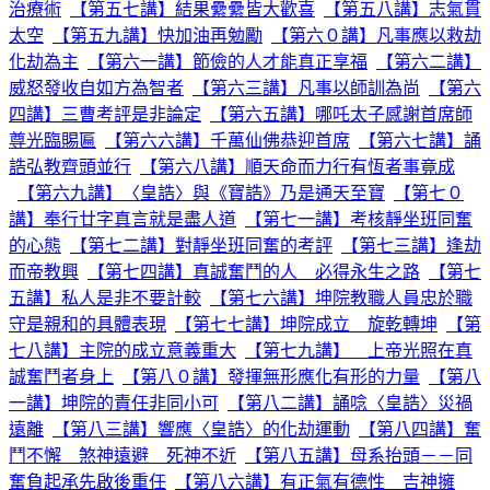
治療術
【第五七講】結果纍纍皆大歡喜
【第五八講】志氣貫
太空
【第五九講】快加油再勉勵
【第六０講】凡事應以救劫
化劫為主
【第六一講】節儉的人才能真正享福
【第六二講】
威怒發收自如方為智者
【第六三講】凡事以師訓為尚
【第六
四講】三曹考評是非論定
【第六五講】哪吒太子感謝首席師
尊光臨賜匾
【第六六講】千萬仙佛恭迎首席
【第六七講】誦
誥弘教齊頭並行
【第六八講】順天命而力行有恆者事竟成
【第六九講】〈皇誥〉與《寶誥》乃是通天至寶
【第七０
講】奉行廿字真言就是盡人道
【第七一講】考核靜坐班同奮
的心態
【第七二講】對靜坐班同奮的考評
【第七三講】逢劫
而帝教興
【第七四講】真誠奮鬥的人 必得永生之路
【第七
五講】私人是非不要計較
【第七六講】坤院教職人員忠於職
守是親和的具體表現
【第七七講】坤院成立 旋乾轉坤
【第
七八講】主院的成立意義重大
【第七九講】 上帝光照在真
誠奮鬥者身上
【第八０講】發揮無形應化有形的力量
【第八
一講】坤院的責任非同小可
【第八二講】誦唸〈皇誥〉災禍
遠離
【第八三講】響應〈皇誥〉的化劫運動
【第八四講】奮
鬥不懈 煞神遠避 死神不近
【第八五講】母系抬頭－－同
奮負起承先啟後重任
【第八六講】有正氣有德性 吉神擁