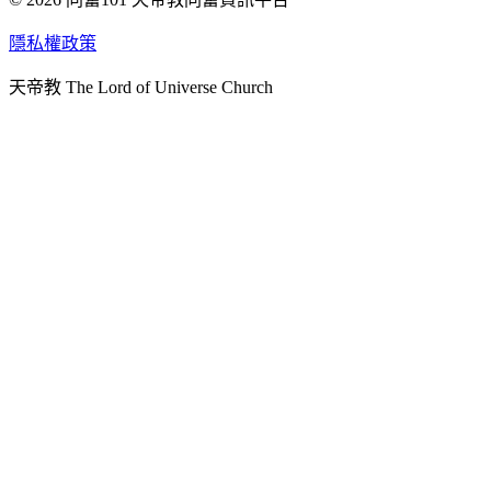
天人研究學院
隱私權政策
天人文化院
天帝教 The Lord of Universe Church
天人炁功院
天人圖書館
教史委員會
青年團
始院
台北市掌院
臺南初院
天安太和道場
天安服務預約
中華民國紅心字會