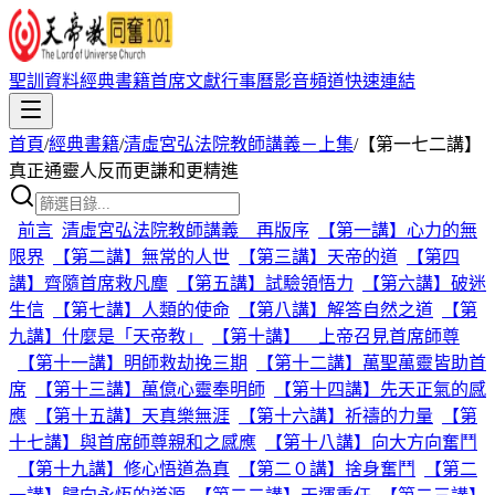
聖訓資料
經典書籍
首席文獻
行事曆
影音頻道
快速連結
首頁
/
經典書籍
/
清虛宮弘法院教師講義－上集
/
【第一七二講】
真正通靈人反而更謙和更精進
前言
清虛宮弘法院教師講義 再版序
【第一講】心力的無
限界
【第二講】無常的人世
【第三講】天帝的道
【第四
講】齊隨首席救凡塵
【第五講】試驗領悟力
【第六講】破迷
生信
【第七講】人類的使命
【第八講】解答自然之道
【第
九講】什麼是「天帝教」
【第十講】 上帝召見首席師尊
【第十一講】明師救劫挽三期
【第十二講】萬聖萬靈皆助首
席
【第十三講】萬億心靈奉明師
【第十四講】先天正氣的感
應
【第十五講】天真樂無涯
【第十六講】祈禱的力量
【第
十七講】與首席師尊親和之感應
【第十八講】向大方向奮鬥
【第十九講】修心悟道為真
【第二０講】捨身奮鬥
【第二