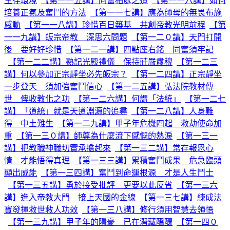
生存環境
【第一一五講】同奮相處之道
【第一一六講】如何
培養正氣及奮鬥的方法
【第一一七講】應為師母的無畏布施
感動
【第一一八講】珍惜百日築基 共創帝教光明前程
【第
一一九講】皈宗帝教 深思六問題
【第一二０講】天門打開
後 要好好珍惜
【第一二一講】四點座右銘 同奮須牢記
【第一二二講】熟記光殿禮儀 保持莊嚴肅穆
【第一二三
講】何以參加正宗靜坐必先皈宗？
【第一二四講】正宗靜坐
一步登天 須加強奮鬥信心
【第一二五講】弘法院教材傳
世 俾收教化之功
【第一二六講】何謂「法統」
【第一二七
講】「道統」就是天道淵源的追尋
【第一二八講】人身難
得 中土難生
【第一二九講】甲子年危機四起 救劫使命加
重
【第一三０講】師尊為什麼流下感慨的熱淚
【第一三一
講】把教職神職切實承擔起來
【第一三二講】常存報恩心
情 才能悟得真理
【第一三三講】累積奮鬥成果 危急臨頭
顯出威能
【第一三四講】奮鬥到命運根源 才是人生鬥士
【第一三五講】勇於接受批評 更要以此反省
【第一三六
講】進入帝教大門 接上天國的金線
【第一三七講】練成法
寶發揮救世救人功效
【第一三八講】修行須用智慧去領悟
【第一三九講】甲子年的隱憂 已在潛藏醞釀
【第一四０