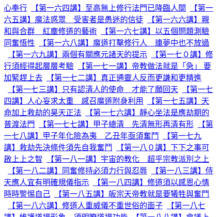
心奉行
【第一六四講】至高無上修行法門已降臨人間
【第一
六五講】魔法惑眾 受害者是愚迷的信徒
【第一六六講】親
和與合群 紅塵修道的藝術
【第一六七講】以五個問題測驗
同奮悟性
【第一六八講】魔道打擊修行人 連夢中也不放過
【第一六九講】兩個有關應元諸天的提示
【第一七０講】修
行須經得起層層考驗
【第一七一講】帝教做法就是「急」 要
加緊趕上去
【第一七二講】真正通靈人反而更謙和更精進
【第一七三講】只有認清人的使命 才能了願回天
【第一七
四講】人心妄求太重 感召魔道附身利用
【第一七五講】天
命加上救劫的昊天正法
【第一七六講】靜心坐法是應劫期的
普渡法門
【第一七七講】甲子總清 先清無形再清有形
【第
一七八講】甲子年化險為夷 乙丑年亟須奮鬥
【第一七九
講】救劫先決條件須先自我奮鬥
【第一八０講】下下之事可
啟上上之智
【第一八一講】宇宙的教化 超乎宗教派別之上
【第一八二講】同奮修持必須力行與忍辱
【第一八三講】侍
天應人宜有明確規儀指示
【第一八四講】修道須以感恩心情
時時警惕自己
【第一八五講】皈宗天帝教就是要犧牲與奮鬥
【第一八六講】修道人重威儀不重世俗的面子
【第一八七