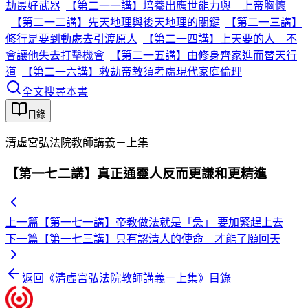
劫最好武器
【第二一一講】培養出應世能力與 上帝胸懷
【第二一二講】先天地理與後天地理的關鍵
【第二一三講】
修行是要到動處去引渡原人
【第二一四講】上天要的人 不
會讓他失去打擊機會
【第二一五講】由修身齊家進而替天行
道
【第二一六講】救劫帝教須考慮現代家庭倫理
全文搜尋本書
目錄
清虛宮弘法院教師講義－上集
【第一七二講】真正通靈人反而更謙和更精進
上一篇
【第一七一講】帝教做法就是「急」 要加緊趕上去
下一篇
【第一七三講】只有認清人的使命 才能了願回天
返回《
清虛宮弘法院教師講義－上集
》目錄