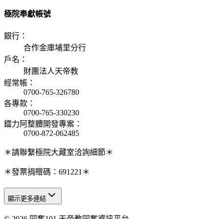
極院奉獻帳號
銀行
：
合作金庫埔里分行
戶名
：
財團法人天帝教
經常帳
：
0700-765-326780
各專款
：
0700-765-330230
鐳力阿整體開發專案
：
0700-872-062485
＊請聯繫極院大藏室洽詢細節＊
＊發票捐贈碼：691221＊
顯示更多連結
© 2026 同奮101 天帝教同奮資訊平台
天人研究總院