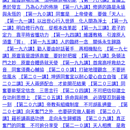
講】維護道場形象 須明瞭道場功能
【第一八八講】會議上
勇於發言 乃為心力的佈施
【第一八九講】修道的路是永遠
與永恆的
【第一九０講】同奮是 上帝使者 要做「天人」
【第一九一講】以出世心行入世道 化人間為淨土
【第一九
二講】明白修行內在 從根本改革起
【第一九三講】君子的
定力 靠平時省懺功力
【第一九四講】維護教格 引渡原人
須重「質」
【第一九五講】人的臨終一念 關係永生歸路
【第一九六講】勸人要由好話著手 再相機點化
【第一九七
講】原靈皆是證道高靈 要好好把握
【第一九八講】急頓法
門之妙 原靈合體造就天使
【第一九九講】首席高呼救劫之
音 同奮須費心輔協
【第二００講】打破地理觀念 不要迷
信風水
【第二０一講】坤道同奮宜以耐心愛心自立自強
【第
二０二講】天人兩道配合 才能開花結果
【第二０三講】同
奮要能堅定信念 三思言行
【第二０四講】不可把信仰建立
在功利思想上
【第二０五講】造命與前進 必須堅忍到最後
一刻
【第二０六講】帝教有組織制度 不可胡亂通靈
【第
二０七講】向天奮鬥之外 也要研究做人藝術
【第二０八
講】藉祈誦兩誥功德 走向永生歸鄉路
【第二０九講】真正
奮鬥的同奮 不可逾分享受
【第二一０講】天人相應 是救