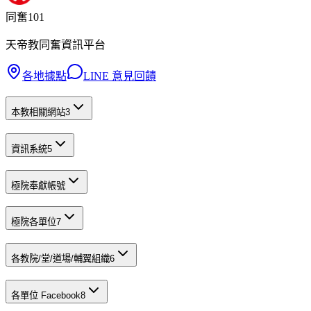
同奮101
天帝教同奮資訊平台
各地據點
LINE 意見回饋
本教相關網站
3
資訊系統
5
極院奉獻帳號
極院各單位
7
各教院/堂/道場/輔翼組織
6
各單位 Facebook
8