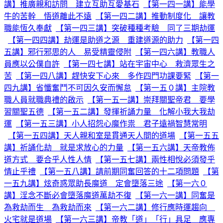
講】推廣親和訪問 建立互助互愛基石
【第一四一講】能學
牛的苦幹 悟道離此不遠
【第一四二講】推動制度化 讓教
職能恆久奉獻
【第一四三講】突破種種考驗 同了三期劫運
【第一四四講】劫運是助道之源 重建道源的助力
【第一四
五講】邪行邪思的人 易受精靈侵附
【第一四六講】教職人
員應以公僕自許
【第一四七講】站在宇宙中心 救濟眾生之
苦
【第一四八講】趕快安下心來 多作四門功課要緊
【第一
四九講】省懺奮鬥不可因久安而懈怠
【第一五０講】主院教
職人員就職典禮的啟示
【第一五一講】崇拜關聖帝君 要學
習關聖五德
【第一五二講】發揮祈誦力量 化解小我大我劫
運
【第一五三講】小人招怨心魔作祟 君子遠禍智慧常明
【第一五四講】天人親和室是貫通天人間的道場
【第一五五
講】祈誦化劫 就是求放心的力量
【第一五六講】天帝教佈
道方式 要合乎人性人情
【第一五七講】兩性相悅必須發乎
情止乎禮
【第一五八講】請前期同奮回答的十二項問題
【第
一五九講】炫奇惑眾助長魔道 定會墮落三途
【第一六０
講】淫念不斷必會墮落魔道萬劫不復
【第一六一講】同奮是
為救劫而生 為救劫而來
【第一六二講】修行應時運趨向
火宅就是道場
【第一六三講】帝教「道」「行」具足 應專