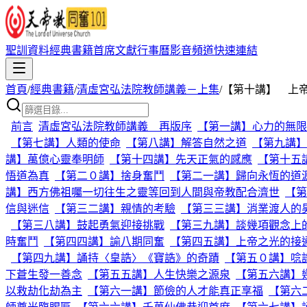
聖訓資料
經典書籍
首席文獻
行事曆
影音頻道
快速連結
首頁
/
經典書籍
/
清虛宮弘法院教師講義－上集
/
【第十講】 上
前言
清虛宮弘法院教師講義 再版序
【第一講】心力的無限
【第七講】人類的使命
【第八講】解答自然之道
【第九講】
講】萬億心靈奉明師
【第十四講】先天正氣的感應
【第十五
悟道為真
【第二０講】捨身奮鬥
【第二一講】歸向永恆的道
講】西方佛祖囑一切往生之靈等回到人間與帝教配合濟世
【第
信與迷信
【第三二講】親情的考驗
【第三三講】消業渡人的
【第三八講】鼓起勇氣迎接挑戰
【第三九講】談幾項觀念上
時奮鬥
【第四四講】諭八期同奮
【第四五講】上帝之光的接
【第四九講】誦持〈皇誥〉《寶誥》的奇蹟
【第五０講】唸
下蒼生發一善念
【第五五講】人生快樂之源泉
【第五六講】
以救劫化劫為主
【第六一講】節儉的人才能真正享福
【第六