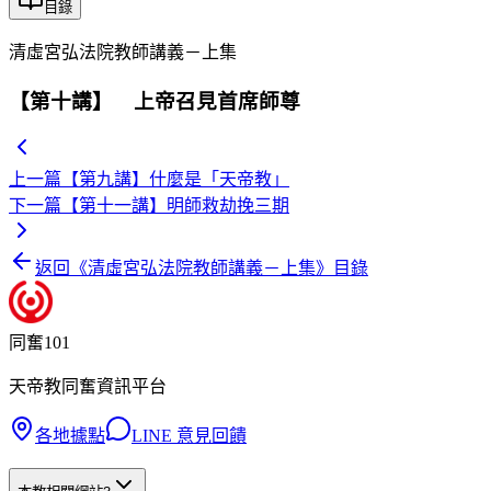
目錄
清虛宮弘法院教師講義－上集
【第十講】 上帝召見首席師尊
上一篇
【第九講】什麼是「天帝教」
下一篇
【第十一講】明師救劫挽三期
返回《
清虛宮弘法院教師講義－上集
》目錄
同奮101
天帝教同奮資訊平台
各地據點
LINE 意見回饋