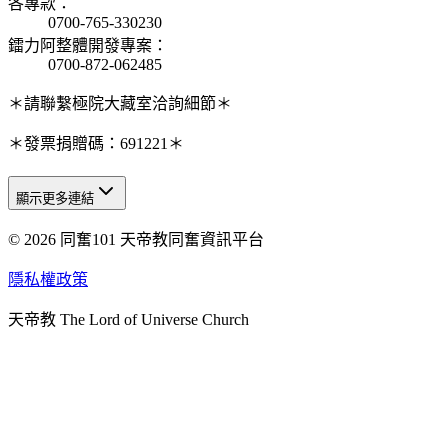
各專款
：
0700-765-330230
鐳力阿整體開發專案
：
0700-872-062485
＊請聯繫極院大藏室洽詢細節＊
＊發票捐贈碼：691221＊
顯示更多連結
© 2026 同奮101 天帝教同奮資訊平台
天人研究總院
天人研究學院
隱私權政策
天人文化院
天帝教 The Lord of Universe Church
天人炁功院
天人圖書館
教史委員會
青年團