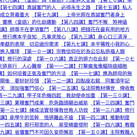
第六九講】〈皇誥〉與《寶誥》乃是通天至寶
【第七０講】奉
【第七四講】真誠奮鬥的人 必得永生之路
【第七五講】私人
成立意義重大
【第七九講】 上帝光照在真誠奮鬥者身上
】響應〈皇誥〉的化劫運動
【第八四講】奮鬥不懈 煞神遠
講】師尊不在更須奮鬥
【第八八講】把錢花在最有用的地方
】修行應本乎良知 凡事求放心
【第九三講】身心口三清淨
奉獻的表現 切忌過份需求
【第九七講】本乎犧牲小我的心
進入魔境
【第一０一講】宗教信仰在於為公忘私造福人類
講】修行的深處
【第一０六講】真正的道力在此刻
【第一０七
天道易行 人心難寧
【第一一二講】打擊魔鬼像驅除癌細胞
講】如何培養正氣及奮鬥的方法
【第一一七講】應為師母的無
開後 要好好珍惜
【第一二一講】四點座右銘 同奮須牢記
天 須加強奮鬥信心
【第一二五講】弘法院教材傳世 俾收教
第一二九講】甲子年危機四起 救劫使命加重
【第一三０講】
三講】累積奮鬥成果 危急臨頭顯出威能
【第一三四講】奮鬥
第一三七講】練成法寶發揮救世救人功效
【第一三八講】修行
講】能學牛的苦幹 悟道離此不遠
【第一四二講】推動制度
一四五講】邪行邪思的人 易受精靈侵附
【第一四六講】教職
九講】省懺奮鬥不可因久安而懈怠
【第一五０講】主院教職人