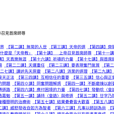
帝召見首席師尊
界
【第二講】無常的人世
【第三講】天帝的道
【第四講】齊
什麼是「天帝教」
【第十講】 上帝召見首席師尊
【第十一講
講】天真樂無涯
【第十六講】祈禱的力量
【第十七講】與首席
源
【第二二講】天運重任
【第二三講】要表現奮鬥氣質
【第二
二七講】講述先天原靈
【第二八講】消業的道理
【第二九講】
昊天正法
【第三四講】互相信任的重要
【第三五講】信心與正
的問題
【第四０講】同奮問題解惑
【第四一講】不斷磨煉以創
通道路
【第四六講】應付困境的力量
【第四七講】發動唸〈皇
誥嘉勉
【第五一講】誦持〈皇誥〉與修道
【第五二講】廿字乃
幾種簡明的治療術
【第五七講】結果纍纍皆大歡喜
【第五八講
二講】威怒發收自如方為智者
【第六三講】凡事以師訓為尚
【