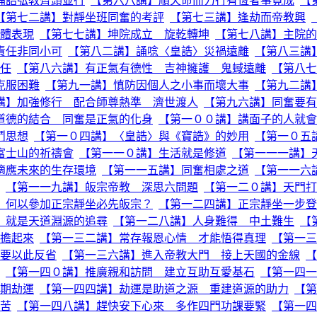
誦誥弘教齊頭並行
【第六八講】順天命而力行有恆者事竟成
【
【第七二講】對靜坐班同奮的考評
【第七三講】逢劫而帝教興
體表現
【第七七講】坤院成立 旋乾轉坤
【第七八講】主院的
責任非同小可
【第八二講】誦唸〈皇誥〉災禍遠離
【第八三講
任
【第八六講】有正氣有德性 吉神擁護 鬼蜮遠離
【第八七
克服困難
【第九一講】慎防因個人之小事而壞大事
【第九二講
講】加強修行 配合師尊熱準 濟世渡人
【第九六講】同奮要有
道德的結合 同奮是正氣的化身
【第一００講】講面子的人就會
鬥思想
【第一０四講】〈皇誥〉與《寶誥》的妙用
【第一０五
富士山的祈禱會
【第一一０講】生活就是修道
【第一一一講】
適應未來的生存環境
【第一一五講】同奮相處之道
【第一一六
【第一一九講】皈宗帝教 深思六問題
【第一二０講】天門打
】何以參加正宗靜坐必先皈宗？
【第一二四講】正宗靜坐一步登
」就是天道淵源的追尋
【第一二八講】人身難得 中土難生
【
擔起來
【第一三二講】常存報恩心情 才能悟得真理
【第一三
要以此反省
【第一三六講】進入帝教大門 接上天國的金線
【
【第一四０講】推廣親和訪問 建立互助互愛基石
【第一四一
期劫運
【第一四四講】劫運是助道之源 重建道源的助力
【第
苦
【第一四八講】趕快安下心來 多作四門功課要緊
【第一四