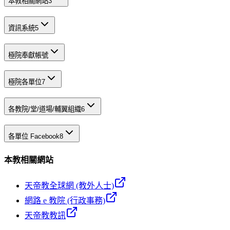
本教相關網站
3
資訊系統
5
極院奉獻帳號
極院各單位
7
各教院/堂/道場/輔翼組織
6
各單位 Facebook
8
本教相關網站
天帝教全球網 (教外人士)
網路 e 教院 (行政事務)
天帝教教訊