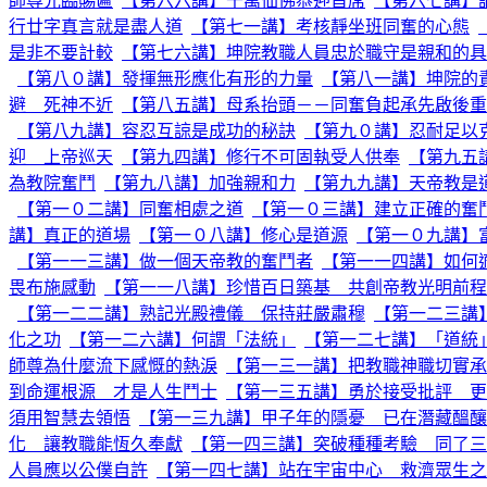
師尊光臨賜匾
【第六六講】千萬仙佛恭迎首席
【第六七講】
行廿字真言就是盡人道
【第七一講】考核靜坐班同奮的心態
是非不要計較
【第七六講】坤院教職人員忠於職守是親和的具
【第八０講】發揮無形應化有形的力量
【第八一講】坤院的
避 死神不近
【第八五講】母系抬頭－－同奮負起承先啟後重
【第八九講】容忍互諒是成功的秘訣
【第九０講】忍耐足以
迎 上帝巡天
【第九四講】修行不可固執受人供奉
【第九五
為教院奮鬥
【第九八講】加強親和力
【第九九講】天帝教是
【第一０二講】同奮相處之道
【第一０三講】建立正確的奮
講】真正的道場
【第一０八講】修心是道源
【第一０九講】
【第一一三講】做一個天帝教的奮鬥者
【第一一四講】如何
畏布施感動
【第一一八講】珍惜百日築基 共創帝教光明前程
【第一二二講】熟記光殿禮儀 保持莊嚴肅穆
【第一二三講
化之功
【第一二六講】何謂「法統」
【第一二七講】「道統
師尊為什麼流下感慨的熱淚
【第一三一講】把教職神職切實承
到命運根源 才是人生鬥士
【第一三五講】勇於接受批評 更
須用智慧去領悟
【第一三九講】甲子年的隱憂 已在潛藏醞釀
化 讓教職能恆久奉獻
【第一四三講】突破種種考驗 同了三
人員應以公僕自許
【第一四七講】站在宇宙中心 救濟眾生之