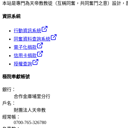
本站是專門為天帝教教徒（互稱同奮，共同奮鬥之意）設計，
資訊系統
行動資訊系統
同奮資料查詢系統
電子化捐款
信用卡捐款
授權查詢
極院奉獻帳號
銀行
：
合作金庫埔里分行
戶名
：
財團法人天帝教
經常帳
：
0700-765-326780