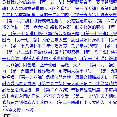
員就職典禮的啟示
【第一五一講】崇拜關聖帝君 要學習關聖
講】天人親和室是貫通天人間的道場
【第一五五講】祈誦化劫
八講】請前期同奮回答的十二項問題
【第一五九講】炫奇惑眾
【第一六二講】修行應時運趨向 火宅就是道場
【第一六三
迷的信徒
【第一六六講】親和與合群 紅塵修道的藝術
【第
示
【第一七０講】修行須經得起層層考驗
【第一七一講】帝
回天
【第一七四講】人心妄求太重 感召魔道附身利用
【第
形
【第一七八講】甲子年化險為夷 乙丑年亟須奮鬥
【第一
【第一八二講】同奮修持必須力行與忍辱
【第一八三講】侍
一八六講】修道人重威儀不重世俗的面子
【第一八七講】維護
一九０講】同奮是 上帝使者 要做「天人」
【第一九一講】
力
【第一九四講】維護教格 引渡原人須重「質」
【第一九
好把握
【第一九八講】急頓法門之妙 原靈合體造就天使
【
耐心愛心自立自強
【第二０二講】天人兩道配合 才能開花結
必須堅忍到最後一刻
【第二０六講】帝教有組織制度 不可
講】真正奮鬥的同奮 不可逾分享受
【第二一０講】天人相應
修行是要到動處去引渡原人
【第二一四講】上天要的人 不會
全文搜尋本書