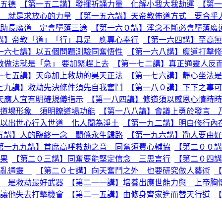
五德
【第一五二講】發揮祈誦力量 化解小我大我劫運
【第一
 就是求放心的力量
【第一五六講】天帝教佈道方式 要合乎
助長魔道 定會墮落三途
【第一六０講】淫念不斷必會墮落魔
講】帝教「道」「行」具足 應專心奉行
【第一六四講】至高無
一六七講】以五個問題測驗同奮悟性
【第一六八講】魔道打擊修
教做法就是「急」 要加緊趕上去
【第一七二講】真正通靈人反
一七五講】天命加上救劫的昊天正法
【第一七六講】靜心坐法是
七九講】救劫先決條件須先自我奮鬥
【第一八０講】下下之事可
天應人宜有明確規儀指示
【第一八四講】修道須以感恩心情時時
道場形象 須明瞭道場功能
【第一八八講】會議上勇於發言 
以出世心行入世道 化人間為淨土
【第一九二講】明白修行內
五講】人的臨終一念 關係永生歸路
【第一九六講】勸人要由好
第一九九講】首席高呼救劫之音 同奮須費心輔協
【第二００講
果
【第二０三講】同奮要能堅定信念 三思言行
【第二０四講
胡亂通靈
【第二０七講】向天奮鬥之外 也要研究做人藝術
【
 是救劫最好武器
【第二一一講】培養出應世能力與 上帝胸
讓他失去打擊機會
【第二一五講】由修身齊家進而替天行道
【