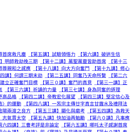
隨首席救凡塵
【第五講】試驗領悟力
【第六講】破迷生信
】明師救劫挽三期
【第十二講】萬聖萬靈皆助首席
【第十三
師尊親和之感應
【第十八講】向大方向奮鬥
【第十九講】修心
四講】何謂三期末劫
【第二五講】同奮乃天命所繫
【第二六
建立正確奮鬥目標
【第三０講】奮鬥的真意
【第三一講】正
氣
【第三六講】祈誦的力量
【第三七講】身為同奮的道理
更高品格
【第四二講】帝教宏化展望
【第四三講】堅定信心及
誥〉的運動
【第四八講】一炁宗主傳廿字真言甘露水及禮拜法
陰陽兩渡之良方
【第五三講】顯化與磨考
【第五四講】為救天
】志氣貫太空
【第五九講】快加油再勉勵
【第六０講】凡事應
第六四講】三曹考評是非論定
【第六五講】哪吒太子感謝首席