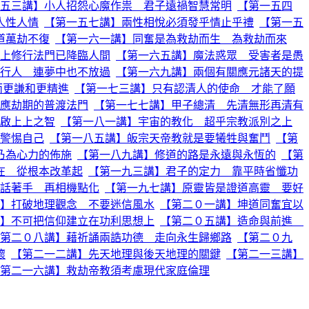
五三講】小人招怨心魔作祟 君子遠禍智慧常明
【第一五四
人性人情
【第一五七講】兩性相悅必須發乎情止乎禮
【第一五
道萬劫不復
【第一六一講】同奮是為救劫而生 為救劫而來
上修行法門已降臨人間
【第一六五講】魔法惑眾 受害者是愚
行人 連夢中也不放過
【第一六九講】兩個有關應元諸天的提
而更謙和更精進
【第一七三講】只有認清人的使命 才能了願
應劫期的普渡法門
【第一七七講】甲子總清 先清無形再清有
啟上上之智
【第一八一講】宇宙的教化 超乎宗教派別之上
警惕自己
【第一八五講】皈宗天帝教就是要犧牲與奮鬥
【第
乃為心力的佈施
【第一八九講】修道的路是永遠與永恆的
【第
在 從根本改革起
【第一九三講】君子的定力 靠平時省懺功
話著手 再相機點化
【第一九七講】原靈皆是證道高靈 要好
】打破地理觀念 不要迷信風水
【第二０一講】坤道同奮宜以
】不可把信仰建立在功利思想上
【第二０五講】造命與前進
第二０八講】藉祈誦兩誥功德 走向永生歸鄉路
【第二０九
懷
【第二一二講】先天地理與後天地理的關鍵
【第二一三講】
第二一六講】救劫帝教須考慮現代家庭倫理