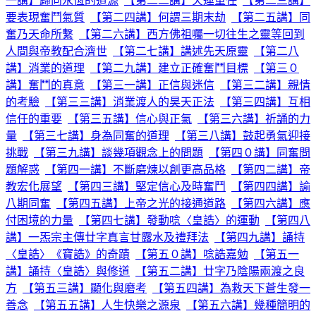
一講】歸向永恆的道源
【第二二講】天運重任
【第二三講】
要表現奮鬥氣質
【第二四講】何謂三期末劫
【第二五講】同
奮乃天命所繫
【第二六講】西方佛祖囑一切往生之靈等回到
人間與帝教配合濟世
【第二七講】講述先天原靈
【第二八
講】消業的道理
【第二九講】建立正確奮鬥目標
【第三０
講】奮鬥的真意
【第三一講】正信與迷信
【第三二講】親情
的考驗
【第三三講】消業渡人的昊天正法
【第三四講】互相
信任的重要
【第三五講】信心與正氣
【第三六講】祈誦的力
量
【第三七講】身為同奮的道理
【第三八講】鼓起勇氣迎接
挑戰
【第三九講】談幾項觀念上的問題
【第四０講】同奮問
題解惑
【第四一講】不斷磨煉以創更高品格
【第四二講】帝
教宏化展望
【第四三講】堅定信心及時奮鬥
【第四四講】諭
八期同奮
【第四五講】上帝之光的接通道路
【第四六講】應
付困境的力量
【第四七講】發動唸〈皇誥〉的運動
【第四八
講】一炁宗主傳廿字真言甘露水及禮拜法
【第四九講】誦持
〈皇誥〉《寶誥》的奇蹟
【第五０講】唸誥嘉勉
【第五一
講】誦持〈皇誥〉與修道
【第五二講】廿字乃陰陽兩渡之良
方
【第五三講】顯化與磨考
【第五四講】為救天下蒼生發一
善念
【第五五講】人生快樂之源泉
【第五六講】幾種簡明的