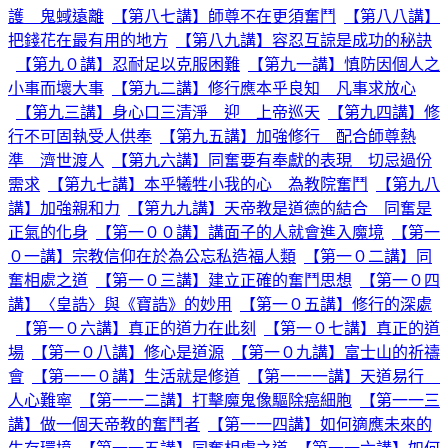
護 鬼蜮遠離
【第八七講】師尊不在更須奮鬥
【第八八講】
把錢花在最有用的地方
【第八九講】容忍互諒是成功的秘訣
【第九０講】忍耐足以克服困難
【第九一講】慎防因個人之
小事而壞大事
【第九二講】修行應本乎良知 凡事求放心
【第九三講】身心口三清淨 迎 上帝巡天
【第九四講】修
行不可固執受人供奉
【第九五講】加強修行 配合師尊熱
準 濟世渡人
【第九六講】同奮要有奉獻的表現 切忌過份
需求
【第九七講】本乎犧牲小我的心 為教院奮鬥
【第九八
講】加強親和力
【第九九講】天帝教是道德的結合 同奮是
正氣的化身
【第一００講】講面子的人就會進入魔境
【第一
０一講】宗教信仰在於為公忘私造福人類
【第一０二講】同
奮相處之道
【第一０三講】建立正確的奮鬥思想
【第一０四
講】〈皇誥〉與《寶誥》的妙用
【第一０五講】修行的深處
【第一０六講】真正的道力在此刻
【第一０七講】真正的道
場
【第一０八講】修心是道源
【第一０九講】富士山的祈禱
會
【第一一０講】生活就是修道
【第一一一講】天道易行
人心難寧
【第一一二講】打擊魔鬼像驅除癌細胞
【第一一三
講】做一個天帝教的奮鬥者
【第一一四講】如何適應未來的