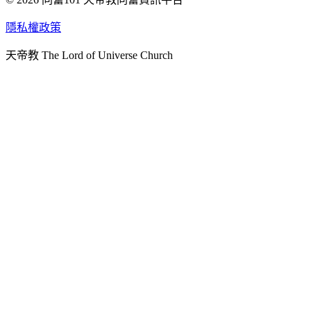
天人研究學院
隱私權政策
天人文化院
天帝教 The Lord of Universe Church
天人炁功院
天人圖書館
教史委員會
青年團
始院
台北市掌院
臺南初院
天安太和道場
天安服務預約
中華民國紅心字會