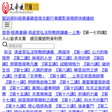
聖訓資料
經典書籍
首席文獻
行事曆
影音頻道
快速連結
首頁
/
經典書籍
/
清虛宮弘法院教師講義－上集
/
【第一七四講】
人心妄求太重 感召魔道附身利用
前言
清虛宮弘法院教師講義 再版序
【第一講】心力的無
限界
【第二講】無常的人世
【第三講】天帝的道
【第四
講】齊隨首席救凡塵
【第五講】試驗領悟力
【第六講】破迷
生信
【第七講】人類的使命
【第八講】解答自然之道
【第
九講】什麼是「天帝教」
【第十講】 上帝召見首席師尊
【第十一講】明師救劫挽三期
【第十二講】萬聖萬靈皆助首
席
【第十三講】萬億心靈奉明師
【第十四講】先天正氣的感
應
【第十五講】天真樂無涯
【第十六講】祈禱的力量
【第
十七講】與首席師尊親和之感應
【第十八講】向大方向奮鬥
【第十九講】修心悟道為真
【第二０講】捨身奮鬥
【第二