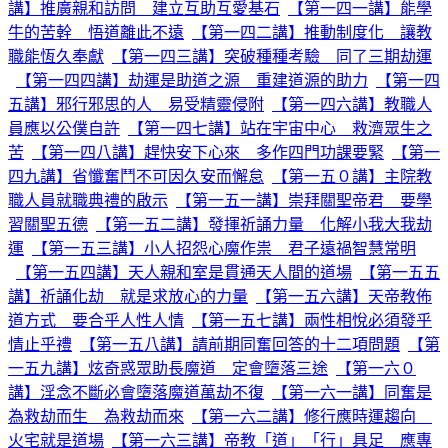
講】推廣親和訪問 建立互助互愛基石
【第一四一講】能學
牛的苦幹 悟道離此不遠
【第一四二講】推動制度化 讓教
職能恆久奉獻
【第一四三講】突破種種考驗 同了三期劫運
【第一四四講】劫運是助道之源 重建道源的助力
【第一四
五講】邪行邪思的人 易受精靈侵附
【第一四六講】教職人
員應以公僕自許
【第一四七講】站在宇宙中心 救濟眾生之
苦
【第一四八講】趕快安下心來 多作四門功課要緊
【第一
四九講】省懺奮鬥不可因久安而懈怠
【第一五０講】主院教
職人員就職典禮的啟示
【第一五一講】崇拜關聖帝君 要學
習關聖五德
【第一五二講】發揮祈誦力量 化解小我大我劫
運
【第一五三講】小人招怨心魔作祟 君子遠禍智慧常明
【第一五四講】天人親和室是貫通天人間的道場
【第一五五
講】祈誦化劫 就是求放心的力量
【第一五六講】天帝教佈
道方式 要合乎人性人情
【第一五七講】兩性相悅必須發乎
情止乎禮
【第一五八講】請前期同奮回答的十二項問題
【第
一五九講】炫奇惑眾助長魔道 定會墮落三途
【第一六０
講】淫念不斷必會墮落魔道萬劫不復
【第一六一講】同奮是
為救劫而生 為救劫而來
【第一六二講】修行應時運趨向
火宅就是道場
【第一六三講】帝教「道」「行」具足 應專