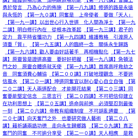
講】維護道場形象 須明瞭道場功能
【第一八八講】會議上
勇於發言 乃為心力的佈施
【第一八九講】修道的路是永遠
與永恆的
【第一九０講】同奮是 上帝使者 要做「天人」
【第一九一講】以出世心行入世道 化人間為淨土
【第一九
二講】明白修行內在 從根本改革起
【第一九三講】君子的
定力 靠平時省懺功力
【第一九四講】維護教格 引渡原人
須重「質」
【第一九五講】人的臨終一念 關係永生歸路
【第一九六講】勸人要由好話著手 再相機點化
【第一九七
講】原靈皆是證道高靈 要好好把握
【第一九八講】急頓法
門之妙 原靈合體造就天使
【第一九九講】首席高呼救劫之
音 同奮須費心輔協
【第二００講】打破地理觀念 不要迷
信風水
【第二０一講】坤道同奮宜以耐心愛心自立自強
【第
二０二講】天人兩道配合 才能開花結果
【第二０三講】同
奮要能堅定信念 三思言行
【第二０四講】不可把信仰建立
在功利思想上
【第二０五講】造命與前進 必須堅忍到最後
一刻
【第二０六講】帝教有組織制度 不可胡亂通靈
【第
二０七講】向天奮鬥之外 也要研究做人藝術
【第二０八
講】藉祈誦兩誥功德 走向永生歸鄉路
【第二０九講】真正
奮鬥的同奮 不可逾分享受
【第二一０講】天人相應 是救