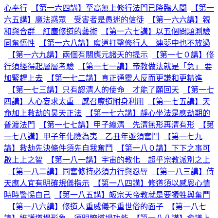
心奉行
【第一六四講】至高無上修行法門已降臨人間
【第一
六五講】魔法惑眾 受害者是愚迷的信徒
【第一六六講】親
和與合群 紅塵修道的藝術
【第一六七講】以五個問題測驗
同奮悟性
【第一六八講】魔道打擊修行人 連夢中也不放過
【第一六九講】兩個有關應元諸天的提示
【第一七０講】修
行須經得起層層考驗
【第一七一講】帝教做法就是「急」 要
加緊趕上去
【第一七二講】真正通靈人反而更謙和更精進
【第一七三講】只有認清人的使命 才能了願回天
【第一七
四講】人心妄求太重 感召魔道附身利用
【第一七五講】天
命加上救劫的昊天正法
【第一七六講】靜心坐法是應劫期的
普渡法門
【第一七七講】甲子總清 先清無形再清有形
【第
一七八講】甲子年化險為夷 乙丑年亟須奮鬥
【第一七九
講】救劫先決條件須先自我奮鬥
【第一八０講】下下之事可
啟上上之智
【第一八一講】宇宙的教化 超乎宗教派別之上
【第一八二講】同奮修持必須力行與忍辱
【第一八三講】侍
天應人宜有明確規儀指示
【第一八四講】修道須以感恩心情
時時警惕自己
【第一八五講】皈宗天帝教就是要犧牲與奮鬥
【第一八六講】修道人重威儀不重世俗的面子
【第一八七