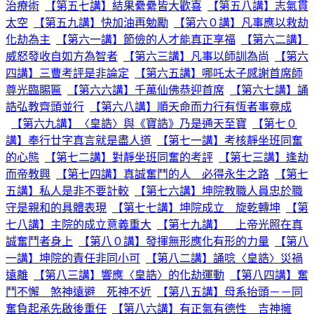
治療術
【第五七講】結果纍纍皆大歡喜
【第五八講】志氣貫
太空
【第五九講】快加油再勉勵
【第六０講】凡事應以救劫
化劫為主
【第六一講】節儉的人才能真正享福
【第六二講】
威怒發收自如方為智者
【第六三講】凡事以師訓為尚
【第六
四講】三曹考評是非論定
【第六五講】哪吒太子感謝首席師
尊光臨賜匾
【第六六講】千萬仙佛恭迎首席
【第六七講】誦
誥弘教齊頭並行
【第六八講】順天命而力行有恆者事竟成
【第六九講】〈皇誥〉與《寶誥》乃是通天至寶
【第七０
講】奉行廿字真言就是盡人道
【第七一講】考核靜坐班同奮
的心態
【第七二講】對靜坐班同奮的考評
【第七三講】逢劫
而帝教興
【第七四講】真誠奮鬥的人 必得永生之路
【第七
五講】私人是非不要計較
【第七六講】坤院教職人員忠於職
守是親和的具體表現
【第七七講】坤院成立 旋乾轉坤
【第
七八講】主院的成立意義重大
【第七九講】 上帝光照在真
誠奮鬥者身上
【第八０講】發揮無形應化有形的力量
【第八
一講】坤院的責任非同小可
【第八二講】誦唸〈皇誥〉災禍
遠離
【第八三講】響應〈皇誥〉的化劫運動
【第八四講】奮
鬥不懈 煞神遠避 死神不近
【第八五講】母系抬頭－－同
奮負起承先啟後重任
【第八六講】有正氣有德性 吉神擁