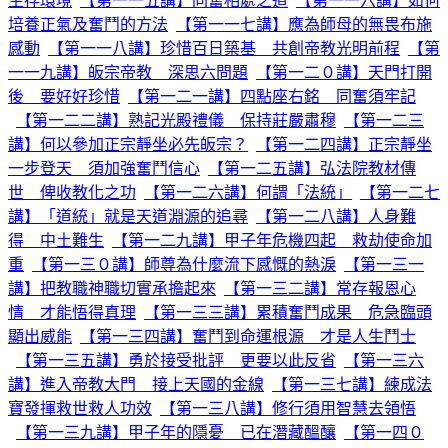
生存環境
【第一一五講】同奮相處之道
【第一一六講】如何
培養正氣及奮鬥的方法
【第一一七講】應為師母的無畏布施
感動
【第一一八講】珍惜百日築基 共創帝教光明前程
【第
一一九講】皈宗帝教 深思六問題
【第一二０講】天門打開
後 要好好珍惜
【第一二一講】四點座右銘 同奮須牢記
【第一二二講】熟記光殿禮儀 保持莊嚴肅穆
【第一二三
講】何以參加正宗靜坐必先皈宗？
【第一二四講】正宗靜坐
一步登天 須加強奮鬥信心
【第一二五講】弘法院教材傳
世 俾收教化之功
【第一二六講】何謂「法統」
【第一二七
講】「道統」就是天道淵源的追尋
【第一二八講】人身難
得 中土難生
【第一二九講】甲子年危機四起 救劫使命加
重
【第一三０講】師尊為什麼流下感慨的熱淚
【第一三一
講】把教職神職切實承擔起來
【第一三二講】常存報恩心
情 才能悟得真理
【第一三三講】累積奮鬥成果 危急臨頭
顯出威能
【第一三四講】奮鬥到命運根源 才是人生鬥士
【第一三五講】勇於接受批評 更要以此反省
【第一三六
講】進入帝教大門 接上天國的金線
【第一三七講】練成法
寶發揮救世救人功效
【第一三八講】修行須用智慧去領悟
【第一三九講】甲子年的隱憂 已在潛藏醞釀
【第一四０