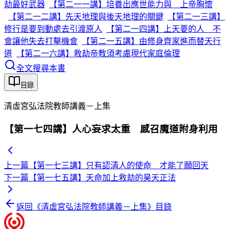
劫最好武器
【第二一一講】培養出應世能力與 上帝胸懷
【第二一二講】先天地理與後天地理的關鍵
【第二一三講】
修行是要到動處去引渡原人
【第二一四講】上天要的人 不
會讓他失去打擊機會
【第二一五講】由修身齊家進而替天行
道
【第二一六講】救劫帝教須考慮現代家庭倫理
全文搜尋本書
目錄
清虛宮弘法院教師講義－上集
【第一七四講】人心妄求太重 感召魔道附身利用
上一篇
【第一七三講】只有認清人的使命 才能了願回天
下一篇
【第一七五講】天命加上救劫的昊天正法
返回《
清虛宮弘法院教師講義－上集
》目錄