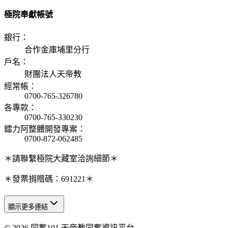
極院奉獻帳號
銀行
：
合作金庫埔里分行
戶名
：
財團法人天帝教
經常帳
：
0700-765-326780
各專款
：
0700-765-330230
鐳力阿整體開發專案
：
0700-872-062485
＊請聯繫極院大藏室洽詢細節＊
＊發票捐贈碼：691221＊
顯示更多連結
© 2026 同奮101 天帝教同奮資訊平台
天人研究總院