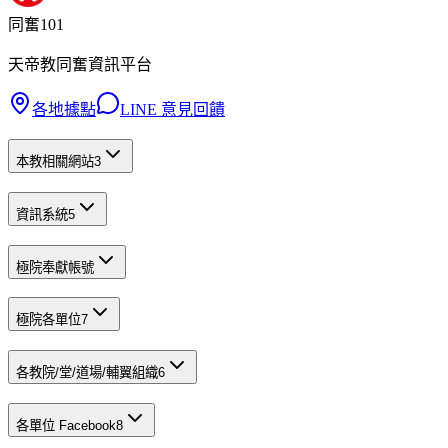
同奮101
天帝教同奮資訊平台
各地據點
LINE 意見回饋
本教相關網站
3
資訊系統
5
極院奉獻帳號
極院各單位
7
各教院/堂/道場/輔翼組織
6
各單位 Facebook
8