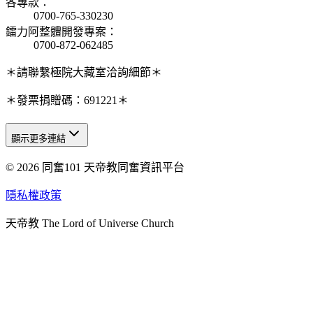
各專款
：
0700-765-330230
鐳力阿整體開發專案
：
0700-872-062485
＊請聯繫極院大藏室洽詢細節＊
＊發票捐贈碼：691221＊
顯示更多連結
© 2026 同奮101 天帝教同奮資訊平台
天人研究總院
天人研究學院
隱私權政策
天人文化院
天帝教 The Lord of Universe Church
天人炁功院
天人圖書館
教史委員會
青年團