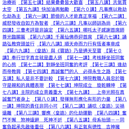
治療術
【第五七講】結果纍纍皆大歡喜
【第五八講】志氣貫
太空
【第五九講】快加油再勉勵
【第六０講】凡事應以救劫
化劫為主
【第六一講】節儉的人才能真正享福
【第六二講】
威怒發收自如方為智者
【第六三講】凡事以師訓為尚
【第六
四講】三曹考評是非論定
【第六五講】哪吒太子感謝首席師
尊光臨賜匾
【第六六講】千萬仙佛恭迎首席
【第六七講】誦
誥弘教齊頭並行
【第六八講】順天命而力行有恆者事竟成
【第六九講】〈皇誥〉與《寶誥》乃是通天至寶
【第七０
講】奉行廿字真言就是盡人道
【第七一講】考核靜坐班同奮
的心態
【第七二講】對靜坐班同奮的考評
【第七三講】逢劫
而帝教興
【第七四講】真誠奮鬥的人 必得永生之路
【第七
五講】私人是非不要計較
【第七六講】坤院教職人員忠於職
守是親和的具體表現
【第七七講】坤院成立 旋乾轉坤
【第
七八講】主院的成立意義重大
【第七九講】 上帝光照在真
誠奮鬥者身上
【第八０講】發揮無形應化有形的力量
【第八
一講】坤院的責任非同小可
【第八二講】誦唸〈皇誥〉災禍
遠離
【第八三講】響應〈皇誥〉的化劫運動
【第八四講】奮
鬥不懈 煞神遠避 死神不近
【第八五講】母系抬頭－－同
奮負起承先啟後重任
【第八六講】有正氣有德性 吉神擁