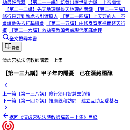
劫最好武器
【第二一一講】培養出應世能力與 上帝胸懷
【第二一二講】先天地理與後天地理的關鍵
【第二一三講】
修行是要到動處去引渡原人
【第二一四講】上天要的人 不
會讓他失去打擊機會
【第二一五講】由修身齊家進而替天行
道
【第二一六講】救劫帝教須考慮現代家庭倫理
全文搜尋本書
目錄
清虛宮弘法院教師講義－上集
【第一三九講】甲子年的隱憂 已在潛藏醞釀
上一篇
【第一三八講】修行須用智慧去領悟
下一篇
【第一四０講】推廣親和訪問 建立互助互愛基石
返回《
清虛宮弘法院教師講義－上集
》目錄