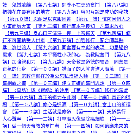
護 鬼蜮遠離
【第八七講】師尊不在更須奮鬥
【第八八講】
把錢花在最有用的地方
【第八九講】容忍互諒是成功的秘訣
【第九０講】忍耐足以克服困難
【第九一講】慎防因個人之
小事而壞大事
【第九二講】修行應本乎良知 凡事求放心
【第九三講】身心口三清淨 迎 上帝巡天
【第九四講】修
行不可固執受人供奉
【第九五講】加強修行 配合師尊熱
準 濟世渡人
【第九六講】同奮要有奉獻的表現 切忌過份
需求
【第九七講】本乎犧牲小我的心 為教院奮鬥
【第九八
講】加強親和力
【第九九講】天帝教是道德的結合 同奮是
正氣的化身
【第一００講】講面子的人就會進入魔境
【第一
０一講】宗教信仰在於為公忘私造福人類
【第一０二講】同
奮相處之道
【第一０三講】建立正確的奮鬥思想
【第一０四
講】〈皇誥〉與《寶誥》的妙用
【第一０五講】修行的深處
【第一０六講】真正的道力在此刻
【第一０七講】真正的道
場
【第一０八講】修心是道源
【第一０九講】富士山的祈禱
會
【第一一０講】生活就是修道
【第一一一講】天道易行
人心難寧
【第一一二講】打擊魔鬼像驅除癌細胞
【第一一三
講】做一個天帝教的奮鬥者
【第一一四講】如何適應未來的