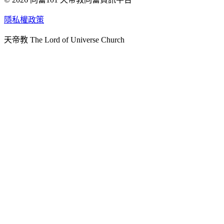
天人研究學院
隱私權政策
天人文化院
天帝教 The Lord of Universe Church
天人炁功院
天人圖書館
教史委員會
青年團
始院
台北市掌院
臺南初院
天安太和道場
天安服務預約
中華民國紅心字會