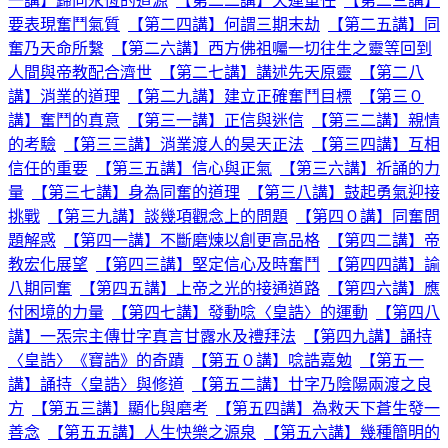
一講】歸向永恆的道源
【第二二講】天運重任
【第二三講】
要表現奮鬥氣質
【第二四講】何謂三期末劫
【第二五講】同
奮乃天命所繫
【第二六講】西方佛祖囑一切往生之靈等回到
人間與帝教配合濟世
【第二七講】講述先天原靈
【第二八
講】消業的道理
【第二九講】建立正確奮鬥目標
【第三０
講】奮鬥的真意
【第三一講】正信與迷信
【第三二講】親情
的考驗
【第三三講】消業渡人的昊天正法
【第三四講】互相
信任的重要
【第三五講】信心與正氣
【第三六講】祈誦的力
量
【第三七講】身為同奮的道理
【第三八講】鼓起勇氣迎接
挑戰
【第三九講】談幾項觀念上的問題
【第四０講】同奮問
題解惑
【第四一講】不斷磨煉以創更高品格
【第四二講】帝
教宏化展望
【第四三講】堅定信心及時奮鬥
【第四四講】諭
八期同奮
【第四五講】上帝之光的接通道路
【第四六講】應
付困境的力量
【第四七講】發動唸〈皇誥〉的運動
【第四八
講】一炁宗主傳廿字真言甘露水及禮拜法
【第四九講】誦持
〈皇誥〉《寶誥》的奇蹟
【第五０講】唸誥嘉勉
【第五一
講】誦持〈皇誥〉與修道
【第五二講】廿字乃陰陽兩渡之良
方
【第五三講】顯化與磨考
【第五四講】為救天下蒼生發一
善念
【第五五講】人生快樂之源泉
【第五六講】幾種簡明的