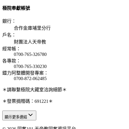
極院奉獻帳號
銀行
：
合作金庫埔里分行
戶名
：
財團法人天帝教
經常帳
：
0700-765-326780
各專款
：
0700-765-330230
鐳力阿整體開發專案
：
0700-872-062485
＊請聯繫極院大藏室洽詢細節＊
＊發票捐贈碼：691221＊
顯示更多連結
© 2026 同奮101 天帝教同奮資訊平台
天人研究總院