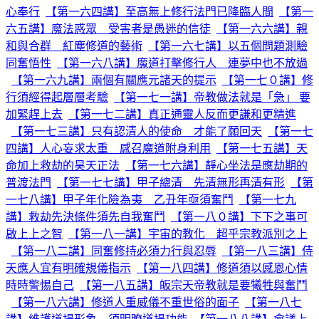
心奉行
【第一六四講】至高無上修行法門已降臨人間
【第一
六五講】魔法惑眾 受害者是愚迷的信徒
【第一六六講】親
和與合群 紅塵修道的藝術
【第一六七講】以五個問題測驗
同奮悟性
【第一六八講】魔道打擊修行人 連夢中也不放過
【第一六九講】兩個有關應元諸天的提示
【第一七０講】修
行須經得起層層考驗
【第一七一講】帝教做法就是「急」 要
加緊趕上去
【第一七二講】真正通靈人反而更謙和更精進
【第一七三講】只有認清人的使命 才能了願回天
【第一七
四講】人心妄求太重 感召魔道附身利用
【第一七五講】天
命加上救劫的昊天正法
【第一七六講】靜心坐法是應劫期的
普渡法門
【第一七七講】甲子總清 先清無形再清有形
【第
一七八講】甲子年化險為夷 乙丑年亟須奮鬥
【第一七九
講】救劫先決條件須先自我奮鬥
【第一八０講】下下之事可
啟上上之智
【第一八一講】宇宙的教化 超乎宗教派別之上
【第一八二講】同奮修持必須力行與忍辱
【第一八三講】侍
天應人宜有明確規儀指示
【第一八四講】修道須以感恩心情
時時警惕自己
【第一八五講】皈宗天帝教就是要犧牲與奮鬥
【第一八六講】修道人重威儀不重世俗的面子
【第一八七