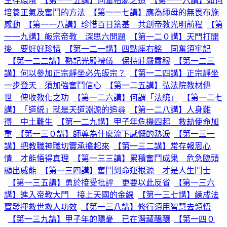
生存環境
【第一一五講】同奮相處之道
【第一一六講】如何
培養正氣及奮鬥的方法
【第一一七講】應為師母的無畏布施
感動
【第一一八講】珍惜百日築基 共創帝教光明前程
【第
一一九講】皈宗帝教 深思六問題
【第一二０講】天門打開
後 要好好珍惜
【第一二一講】四點座右銘 同奮須牢記
【第一二二講】熟記光殿禮儀 保持莊嚴肅穆
【第一二三
講】何以參加正宗靜坐必先皈宗？
【第一二四講】正宗靜坐
一步登天 須加強奮鬥信心
【第一二五講】弘法院教材傳
世 俾收教化之功
【第一二六講】何謂「法統」
【第一二七
講】「道統」就是天道淵源的追尋
【第一二八講】人身難
得 中土難生
【第一二九講】甲子年危機四起 救劫使命加
重
【第一三０講】師尊為什麼流下感慨的熱淚
【第一三一
講】把教職神職切實承擔起來
【第一三二講】常存報恩心
情 才能悟得真理
【第一三三講】累積奮鬥成果 危急臨頭
顯出威能
【第一三四講】奮鬥到命運根源 才是人生鬥士
【第一三五講】勇於接受批評 更要以此反省
【第一三六
講】進入帝教大門 接上天國的金線
【第一三七講】練成法
寶發揮救世救人功效
【第一三八講】修行須用智慧去領悟
【第一三九講】甲子年的隱憂 已在潛藏醞釀
【第一四０