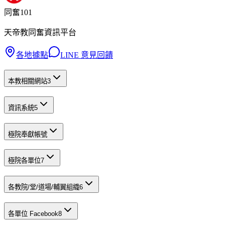
同奮101
天帝教同奮資訊平台
各地據點
LINE 意見回饋
本教相關網站
3
資訊系統
5
極院奉獻帳號
極院各單位
7
各教院/堂/道場/輔翼組織
6
各單位 Facebook
8