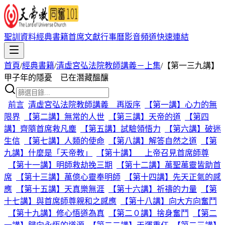
聖訓資料
經典書籍
首席文獻
行事曆
影音頻道
快速連結
首頁
/
經典書籍
/
清虛宮弘法院教師講義－上集
/
【第一三九講】
甲子年的隱憂 已在潛藏醞釀
前言
清虛宮弘法院教師講義 再版序
【第一講】心力的無
限界
【第二講】無常的人世
【第三講】天帝的道
【第四
講】齊隨首席救凡塵
【第五講】試驗領悟力
【第六講】破迷
生信
【第七講】人類的使命
【第八講】解答自然之道
【第
九講】什麼是「天帝教」
【第十講】 上帝召見首席師尊
【第十一講】明師救劫挽三期
【第十二講】萬聖萬靈皆助首
席
【第十三講】萬億心靈奉明師
【第十四講】先天正氣的感
應
【第十五講】天真樂無涯
【第十六講】祈禱的力量
【第
十七講】與首席師尊親和之感應
【第十八講】向大方向奮鬥
【第十九講】修心悟道為真
【第二０講】捨身奮鬥
【第二