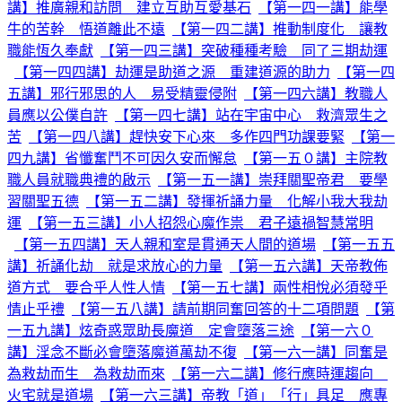
講】推廣親和訪問 建立互助互愛基石
【第一四一講】能學
牛的苦幹 悟道離此不遠
【第一四二講】推動制度化 讓教
職能恆久奉獻
【第一四三講】突破種種考驗 同了三期劫運
【第一四四講】劫運是助道之源 重建道源的助力
【第一四
五講】邪行邪思的人 易受精靈侵附
【第一四六講】教職人
員應以公僕自許
【第一四七講】站在宇宙中心 救濟眾生之
苦
【第一四八講】趕快安下心來 多作四門功課要緊
【第一
四九講】省懺奮鬥不可因久安而懈怠
【第一五０講】主院教
職人員就職典禮的啟示
【第一五一講】崇拜關聖帝君 要學
習關聖五德
【第一五二講】發揮祈誦力量 化解小我大我劫
運
【第一五三講】小人招怨心魔作祟 君子遠禍智慧常明
【第一五四講】天人親和室是貫通天人間的道場
【第一五五
講】祈誦化劫 就是求放心的力量
【第一五六講】天帝教佈
道方式 要合乎人性人情
【第一五七講】兩性相悅必須發乎
情止乎禮
【第一五八講】請前期同奮回答的十二項問題
【第
一五九講】炫奇惑眾助長魔道 定會墮落三途
【第一六０
講】淫念不斷必會墮落魔道萬劫不復
【第一六一講】同奮是
為救劫而生 為救劫而來
【第一六二講】修行應時運趨向
火宅就是道場
【第一六三講】帝教「道」「行」具足 應專