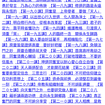
講】維護道場形象 須明瞭道場功能
【第一八八講】會議上
勇於發言 乃為心力的佈施
【第一八九講】修道的路是永遠
與永恆的
【第一九０講】同奮是 上帝使者 要做「天人」
【第一九一講】以出世心行入世道 化人間為淨土
【第一九
二講】明白修行內在 從根本改革起
【第一九三講】君子的
定力 靠平時省懺功力
【第一九四講】維護教格 引渡原人
須重「質」
【第一九五講】人的臨終一念 關係永生歸路
【第一九六講】勸人要由好話著手 再相機點化
【第一九七
講】原靈皆是證道高靈 要好好把握
【第一九八講】急頓法
門之妙 原靈合體造就天使
【第一九九講】首席高呼救劫之
音 同奮須費心輔協
【第二００講】打破地理觀念 不要迷
信風水
【第二０一講】坤道同奮宜以耐心愛心自立自強
【第
二０二講】天人兩道配合 才能開花結果
【第二０三講】同
奮要能堅定信念 三思言行
【第二０四講】不可把信仰建立
在功利思想上
【第二０五講】造命與前進 必須堅忍到最後
一刻
【第二０六講】帝教有組織制度 不可胡亂通靈
【第
二０七講】向天奮鬥之外 也要研究做人藝術
【第二０八
講】藉祈誦兩誥功德 走向永生歸鄉路
【第二０九講】真正
奮鬥的同奮 不可逾分享受
【第二一０講】天人相應 是救