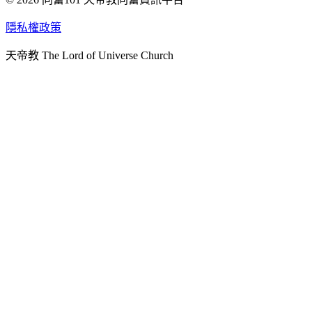
天人研究學院
隱私權政策
天人文化院
天帝教 The Lord of Universe Church
天人炁功院
天人圖書館
教史委員會
青年團
始院
台北市掌院
臺南初院
天安太和道場
天安服務預約
中華民國紅心字會