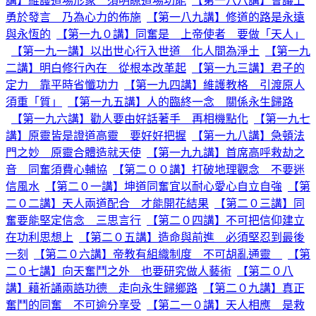
講】維護道場形象 須明瞭道場功能
【第一八八講】會議上
勇於發言 乃為心力的佈施
【第一八九講】修道的路是永遠
與永恆的
【第一九０講】同奮是 上帝使者 要做「天人」
【第一九一講】以出世心行入世道 化人間為淨土
【第一九
二講】明白修行內在 從根本改革起
【第一九三講】君子的
定力 靠平時省懺功力
【第一九四講】維護教格 引渡原人
須重「質」
【第一九五講】人的臨終一念 關係永生歸路
【第一九六講】勸人要由好話著手 再相機點化
【第一九七
講】原靈皆是證道高靈 要好好把握
【第一九八講】急頓法
門之妙 原靈合體造就天使
【第一九九講】首席高呼救劫之
音 同奮須費心輔協
【第二００講】打破地理觀念 不要迷
信風水
【第二０一講】坤道同奮宜以耐心愛心自立自強
【第
二０二講】天人兩道配合 才能開花結果
【第二０三講】同
奮要能堅定信念 三思言行
【第二０四講】不可把信仰建立
在功利思想上
【第二０五講】造命與前進 必須堅忍到最後
一刻
【第二０六講】帝教有組織制度 不可胡亂通靈
【第
二０七講】向天奮鬥之外 也要研究做人藝術
【第二０八
講】藉祈誦兩誥功德 走向永生歸鄉路
【第二０九講】真正
奮鬥的同奮 不可逾分享受
【第二一０講】天人相應 是救