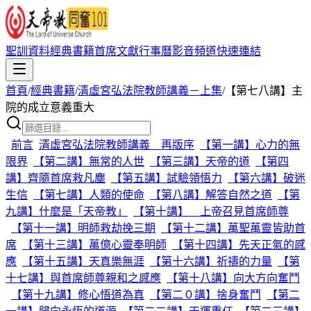
聖訓資料
經典書籍
首席文獻
行事曆
影音頻道
快速連結
首頁
/
經典書籍
/
清虛宮弘法院教師講義－上集
/
【第七八講】主
院的成立意義重大
前言
清虛宮弘法院教師講義 再版序
【第一講】心力的無
限界
【第二講】無常的人世
【第三講】天帝的道
【第四
講】齊隨首席救凡塵
【第五講】試驗領悟力
【第六講】破迷
生信
【第七講】人類的使命
【第八講】解答自然之道
【第
九講】什麼是「天帝教」
【第十講】 上帝召見首席師尊
【第十一講】明師救劫挽三期
【第十二講】萬聖萬靈皆助首
席
【第十三講】萬億心靈奉明師
【第十四講】先天正氣的感
應
【第十五講】天真樂無涯
【第十六講】祈禱的力量
【第
十七講】與首席師尊親和之感應
【第十八講】向大方向奮鬥
【第十九講】修心悟道為真
【第二０講】捨身奮鬥
【第二