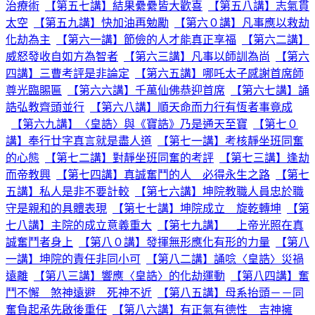
治療術
【第五七講】結果纍纍皆大歡喜
【第五八講】志氣貫
太空
【第五九講】快加油再勉勵
【第六０講】凡事應以救劫
化劫為主
【第六一講】節儉的人才能真正享福
【第六二講】
威怒發收自如方為智者
【第六三講】凡事以師訓為尚
【第六
四講】三曹考評是非論定
【第六五講】哪吒太子感謝首席師
尊光臨賜匾
【第六六講】千萬仙佛恭迎首席
【第六七講】誦
誥弘教齊頭並行
【第六八講】順天命而力行有恆者事竟成
【第六九講】〈皇誥〉與《寶誥》乃是通天至寶
【第七０
講】奉行廿字真言就是盡人道
【第七一講】考核靜坐班同奮
的心態
【第七二講】對靜坐班同奮的考評
【第七三講】逢劫
而帝教興
【第七四講】真誠奮鬥的人 必得永生之路
【第七
五講】私人是非不要計較
【第七六講】坤院教職人員忠於職
守是親和的具體表現
【第七七講】坤院成立 旋乾轉坤
【第
七八講】主院的成立意義重大
【第七九講】 上帝光照在真
誠奮鬥者身上
【第八０講】發揮無形應化有形的力量
【第八
一講】坤院的責任非同小可
【第八二講】誦唸〈皇誥〉災禍
遠離
【第八三講】響應〈皇誥〉的化劫運動
【第八四講】奮
鬥不懈 煞神遠避 死神不近
【第八五講】母系抬頭－－同
奮負起承先啟後重任
【第八六講】有正氣有德性 吉神擁