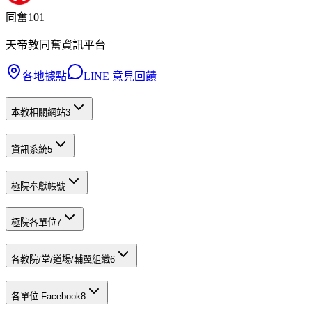
同奮101
天帝教同奮資訊平台
各地據點
LINE 意見回饋
本教相關網站
3
資訊系統
5
極院奉獻帳號
極院各單位
7
各教院/堂/道場/輔翼組織
6
各單位 Facebook
8