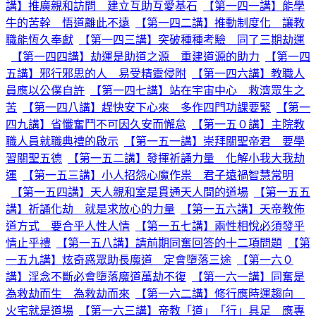
講】推廣親和訪問 建立互助互愛基石
【第一四一講】能學
牛的苦幹 悟道離此不遠
【第一四二講】推動制度化 讓教
職能恆久奉獻
【第一四三講】突破種種考驗 同了三期劫運
【第一四四講】劫運是助道之源 重建道源的助力
【第一四
五講】邪行邪思的人 易受精靈侵附
【第一四六講】教職人
員應以公僕自許
【第一四七講】站在宇宙中心 救濟眾生之
苦
【第一四八講】趕快安下心來 多作四門功課要緊
【第一
四九講】省懺奮鬥不可因久安而懈怠
【第一五０講】主院教
職人員就職典禮的啟示
【第一五一講】崇拜關聖帝君 要學
習關聖五德
【第一五二講】發揮祈誦力量 化解小我大我劫
運
【第一五三講】小人招怨心魔作祟 君子遠禍智慧常明
【第一五四講】天人親和室是貫通天人間的道場
【第一五五
講】祈誦化劫 就是求放心的力量
【第一五六講】天帝教佈
道方式 要合乎人性人情
【第一五七講】兩性相悅必須發乎
情止乎禮
【第一五八講】請前期同奮回答的十二項問題
【第
一五九講】炫奇惑眾助長魔道 定會墮落三途
【第一六０
講】淫念不斷必會墮落魔道萬劫不復
【第一六一講】同奮是
為救劫而生 為救劫而來
【第一六二講】修行應時運趨向
火宅就是道場
【第一六三講】帝教「道」「行」具足 應專