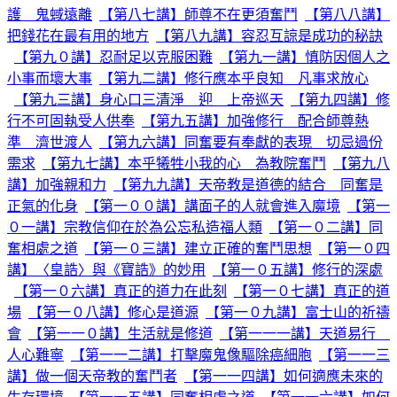
護 鬼蜮遠離
【第八七講】師尊不在更須奮鬥
【第八八講】
把錢花在最有用的地方
【第八九講】容忍互諒是成功的秘訣
【第九０講】忍耐足以克服困難
【第九一講】慎防因個人之
小事而壞大事
【第九二講】修行應本乎良知 凡事求放心
【第九三講】身心口三清淨 迎 上帝巡天
【第九四講】修
行不可固執受人供奉
【第九五講】加強修行 配合師尊熱
準 濟世渡人
【第九六講】同奮要有奉獻的表現 切忌過份
需求
【第九七講】本乎犧牲小我的心 為教院奮鬥
【第九八
講】加強親和力
【第九九講】天帝教是道德的結合 同奮是
正氣的化身
【第一００講】講面子的人就會進入魔境
【第一
０一講】宗教信仰在於為公忘私造福人類
【第一０二講】同
奮相處之道
【第一０三講】建立正確的奮鬥思想
【第一０四
講】〈皇誥〉與《寶誥》的妙用
【第一０五講】修行的深處
【第一０六講】真正的道力在此刻
【第一０七講】真正的道
場
【第一０八講】修心是道源
【第一０九講】富士山的祈禱
會
【第一一０講】生活就是修道
【第一一一講】天道易行
人心難寧
【第一一二講】打擊魔鬼像驅除癌細胞
【第一一三
講】做一個天帝教的奮鬥者
【第一一四講】如何適應未來的