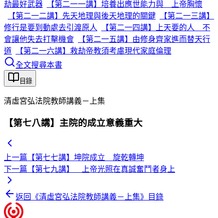
劫最好武器
【第二一一講】培養出應世能力與 上帝胸懷
【第二一二講】先天地理與後天地理的關鍵
【第二一三講】
修行是要到動處去引渡原人
【第二一四講】上天要的人 不
會讓他失去打擊機會
【第二一五講】由修身齊家進而替天行
道
【第二一六講】救劫帝教須考慮現代家庭倫理
全文搜尋本書
目錄
清虛宮弘法院教師講義－上集
【第七八講】主院的成立意義重大
上一篇
【第七七講】坤院成立 旋乾轉坤
下一篇
【第七九講】 上帝光照在真誠奮鬥者身上
返回《
清虛宮弘法院教師講義－上集
》目錄