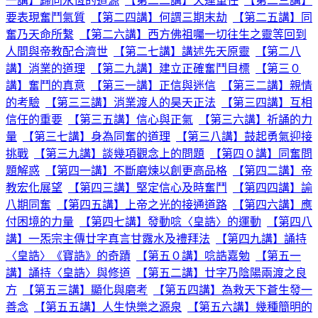
一講】歸向永恆的道源
【第二二講】天運重任
【第二三講】
要表現奮鬥氣質
【第二四講】何謂三期末劫
【第二五講】同
奮乃天命所繫
【第二六講】西方佛祖囑一切往生之靈等回到
人間與帝教配合濟世
【第二七講】講述先天原靈
【第二八
講】消業的道理
【第二九講】建立正確奮鬥目標
【第三０
講】奮鬥的真意
【第三一講】正信與迷信
【第三二講】親情
的考驗
【第三三講】消業渡人的昊天正法
【第三四講】互相
信任的重要
【第三五講】信心與正氣
【第三六講】祈誦的力
量
【第三七講】身為同奮的道理
【第三八講】鼓起勇氣迎接
挑戰
【第三九講】談幾項觀念上的問題
【第四０講】同奮問
題解惑
【第四一講】不斷磨煉以創更高品格
【第四二講】帝
教宏化展望
【第四三講】堅定信心及時奮鬥
【第四四講】諭
八期同奮
【第四五講】上帝之光的接通道路
【第四六講】應
付困境的力量
【第四七講】發動唸〈皇誥〉的運動
【第四八
講】一炁宗主傳廿字真言甘露水及禮拜法
【第四九講】誦持
〈皇誥〉《寶誥》的奇蹟
【第五０講】唸誥嘉勉
【第五一
講】誦持〈皇誥〉與修道
【第五二講】廿字乃陰陽兩渡之良
方
【第五三講】顯化與磨考
【第五四講】為救天下蒼生發一
善念
【第五五講】人生快樂之源泉
【第五六講】幾種簡明的