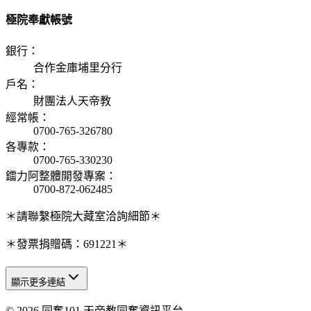
極院奉獻帳號
銀行
：
合作金庫埔里分行
戶名
：
財團法人天帝教
經常帳
：
0700-765-326780
各專款
：
0700-765-330230
鐳力阿整體開發專案
：
0700-872-062485
＊請聯繫極院大藏室洽詢細節＊
＊發票捐贈碼：691221＊
顯示更多連結
© 2026 同奮101 天帝教同奮資訊平台
天人研究總院