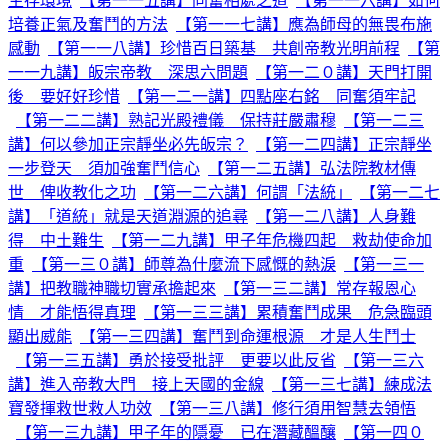
生存環境
【第一一五講】同奮相處之道
【第一一六講】如何
培養正氣及奮鬥的方法
【第一一七講】應為師母的無畏布施
感動
【第一一八講】珍惜百日築基 共創帝教光明前程
【第
一一九講】皈宗帝教 深思六問題
【第一二０講】天門打開
後 要好好珍惜
【第一二一講】四點座右銘 同奮須牢記
【第一二二講】熟記光殿禮儀 保持莊嚴肅穆
【第一二三
講】何以參加正宗靜坐必先皈宗？
【第一二四講】正宗靜坐
一步登天 須加強奮鬥信心
【第一二五講】弘法院教材傳
世 俾收教化之功
【第一二六講】何謂「法統」
【第一二七
講】「道統」就是天道淵源的追尋
【第一二八講】人身難
得 中土難生
【第一二九講】甲子年危機四起 救劫使命加
重
【第一三０講】師尊為什麼流下感慨的熱淚
【第一三一
講】把教職神職切實承擔起來
【第一三二講】常存報恩心
情 才能悟得真理
【第一三三講】累積奮鬥成果 危急臨頭
顯出威能
【第一三四講】奮鬥到命運根源 才是人生鬥士
【第一三五講】勇於接受批評 更要以此反省
【第一三六
講】進入帝教大門 接上天國的金線
【第一三七講】練成法
寶發揮救世救人功效
【第一三八講】修行須用智慧去領悟
【第一三九講】甲子年的隱憂 已在潛藏醞釀
【第一四０