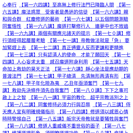
心奉行
【第一六四講】至高無上修行法門已降臨人間
【第一
六五講】魔法惑眾 受害者是愚迷的信徒
【第一六六講】親
和與合群 紅塵修道的藝術
【第一六七講】以五個問題測驗
同奮悟性
【第一六八講】魔道打擊修行人 連夢中也不放過
【第一六九講】兩個有關應元諸天的提示
【第一七０講】修
行須經得起層層考驗
【第一七一講】帝教做法就是「急」 要
加緊趕上去
【第一七二講】真正通靈人反而更謙和更精進
【第一七三講】只有認清人的使命 才能了願回天
【第一七
四講】人心妄求太重 感召魔道附身利用
【第一七五講】天
命加上救劫的昊天正法
【第一七六講】靜心坐法是應劫期的
普渡法門
【第一七七講】甲子總清 先清無形再清有形
【第
一七八講】甲子年化險為夷 乙丑年亟須奮鬥
【第一七九
講】救劫先決條件須先自我奮鬥
【第一八０講】下下之事可
啟上上之智
【第一八一講】宇宙的教化 超乎宗教派別之上
【第一八二講】同奮修持必須力行與忍辱
【第一八三講】侍
天應人宜有明確規儀指示
【第一八四講】修道須以感恩心情
時時警惕自己
【第一八五講】皈宗天帝教就是要犧牲與奮鬥
【第一八六講】修道人重威儀不重世俗的面子
【第一八七