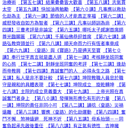
治療術
【第五七講】結果纍纍皆大歡喜
【第五八講】志氣貫
太空
【第五九講】快加油再勉勵
【第六０講】凡事應以救劫
化劫為主
【第六一講】節儉的人才能真正享福
【第六二講】
威怒發收自如方為智者
【第六三講】凡事以師訓為尚
【第六
四講】三曹考評是非論定
【第六五講】哪吒太子感謝首席師
尊光臨賜匾
【第六六講】千萬仙佛恭迎首席
【第六七講】誦
誥弘教齊頭並行
【第六八講】順天命而力行有恆者事竟成
【第六九講】〈皇誥〉與《寶誥》乃是通天至寶
【第七０
講】奉行廿字真言就是盡人道
【第七一講】考核靜坐班同奮
的心態
【第七二講】對靜坐班同奮的考評
【第七三講】逢劫
而帝教興
【第七四講】真誠奮鬥的人 必得永生之路
【第七
五講】私人是非不要計較
【第七六講】坤院教職人員忠於職
守是親和的具體表現
【第七七講】坤院成立 旋乾轉坤
【第
七八講】主院的成立意義重大
【第七九講】 上帝光照在真
誠奮鬥者身上
【第八０講】發揮無形應化有形的力量
【第八
一講】坤院的責任非同小可
【第八二講】誦唸〈皇誥〉災禍
遠離
【第八三講】響應〈皇誥〉的化劫運動
【第八四講】奮
鬥不懈 煞神遠避 死神不近
【第八五講】母系抬頭－－同
奮負起承先啟後重任
【第八六講】有正氣有德性 吉神擁