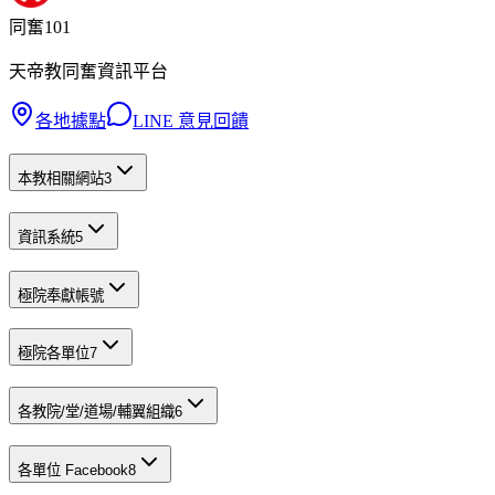
同奮101
天帝教同奮資訊平台
各地據點
LINE 意見回饋
本教相關網站
3
資訊系統
5
極院奉獻帳號
極院各單位
7
各教院/堂/道場/輔翼組織
6
各單位 Facebook
8