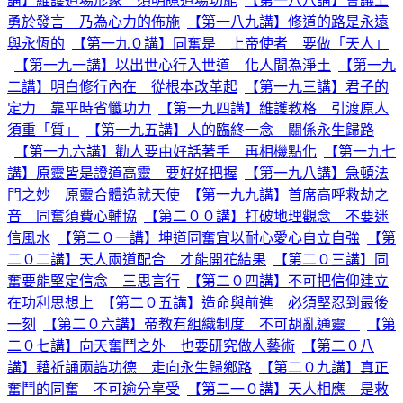
講】維護道場形象 須明瞭道場功能
【第一八八講】會議上
勇於發言 乃為心力的佈施
【第一八九講】修道的路是永遠
與永恆的
【第一九０講】同奮是 上帝使者 要做「天人」
【第一九一講】以出世心行入世道 化人間為淨土
【第一九
二講】明白修行內在 從根本改革起
【第一九三講】君子的
定力 靠平時省懺功力
【第一九四講】維護教格 引渡原人
須重「質」
【第一九五講】人的臨終一念 關係永生歸路
【第一九六講】勸人要由好話著手 再相機點化
【第一九七
講】原靈皆是證道高靈 要好好把握
【第一九八講】急頓法
門之妙 原靈合體造就天使
【第一九九講】首席高呼救劫之
音 同奮須費心輔協
【第二００講】打破地理觀念 不要迷
信風水
【第二０一講】坤道同奮宜以耐心愛心自立自強
【第
二０二講】天人兩道配合 才能開花結果
【第二０三講】同
奮要能堅定信念 三思言行
【第二０四講】不可把信仰建立
在功利思想上
【第二０五講】造命與前進 必須堅忍到最後
一刻
【第二０六講】帝教有組織制度 不可胡亂通靈
【第
二０七講】向天奮鬥之外 也要研究做人藝術
【第二０八
講】藉祈誦兩誥功德 走向永生歸鄉路
【第二０九講】真正
奮鬥的同奮 不可逾分享受
【第二一０講】天人相應 是救