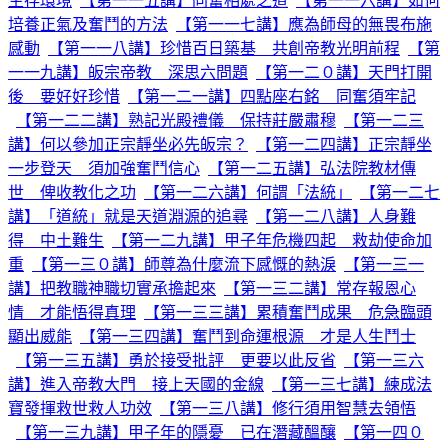
生存環境
【第一一五講】同奮相處之道
【第一一六講】如何
培養正氣及奮鬥的方法
【第一一七講】應為師母的無畏布施
感動
【第一一八講】珍惜百日築基 共創帝教光明前程
【第
一一九講】皈宗帝教 深思六問題
【第一二０講】天門打開
後 要好好珍惜
【第一二一講】四點座右銘 同奮須牢記
【第一二二講】熟記光殿禮儀 保持莊嚴肅穆
【第一二三
講】何以參加正宗靜坐必先皈宗？
【第一二四講】正宗靜坐
一步登天 須加強奮鬥信心
【第一二五講】弘法院教材傳
世 俾收教化之功
【第一二六講】何謂「法統」
【第一二七
講】「道統」就是天道淵源的追尋
【第一二八講】人身難
得 中土難生
【第一二九講】甲子年危機四起 救劫使命加
重
【第一三０講】師尊為什麼流下感慨的熱淚
【第一三一
講】把教職神職切實承擔起來
【第一三二講】常存報恩心
情 才能悟得真理
【第一三三講】累積奮鬥成果 危急臨頭
顯出威能
【第一三四講】奮鬥到命運根源 才是人生鬥士
【第一三五講】勇於接受批評 更要以此反省
【第一三六
講】進入帝教大門 接上天國的金線
【第一三七講】練成法
寶發揮救世救人功效
【第一三八講】修行須用智慧去領悟
【第一三九講】甲子年的隱憂 已在潛藏醞釀
【第一四０