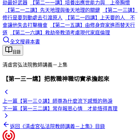
劫最好武器
【第二一一講】培養出應世能力與 上帝胸懷
【第二一二講】先天地理與後天地理的關鍵
【第二一三講】
修行是要到動處去引渡原人
【第二一四講】上天要的人 不
會讓他失去打擊機會
【第二一五講】由修身齊家進而替天行
道
【第二一六講】救劫帝教須考慮現代家庭倫理
全文搜尋本書
目錄
清虛宮弘法院教師講義－上集
【第一三一講】把教職神職切實承擔起來
上一篇
【第一三０講】師尊為什麼流下感慨的熱淚
下一篇
【第一三二講】常存報恩心情 才能悟得真理
返回《
清虛宮弘法院教師講義－上集
》目錄