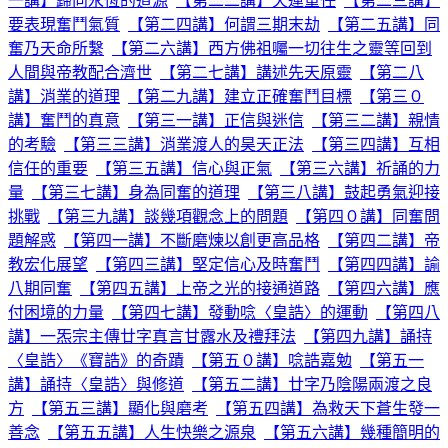
一講】歸向永恆的道源
【第二二講】天運重任
【第二三講】
要表現奮鬥氣質
【第二四講】何謂三期末劫
【第二五講】同
奮乃天命所繫
【第二六講】西方佛祖囑一切往生之靈等回到
人間與帝教配合濟世
【第二七講】講述先天原靈
【第二八
講】消業的道理
【第二九講】建立正確奮鬥目標
【第三０
講】奮鬥的真意
【第三一講】正信與迷信
【第三二講】親情
的考驗
【第三三講】消業渡人的昊天正法
【第三四講】互相
信任的重要
【第三五講】信心與正氣
【第三六講】祈誦的力
量
【第三七講】身為同奮的道理
【第三八講】鼓起勇氣迎接
挑戰
【第三九講】談幾項觀念上的問題
【第四０講】同奮問
題解惑
【第四一講】不斷磨煉以創更高品格
【第四二講】帝
教宏化展望
【第四三講】堅定信心及時奮鬥
【第四四講】諭
八期同奮
【第四五講】上帝之光的接通道路
【第四六講】應
付困境的力量
【第四七講】發動唸〈皇誥〉的運動
【第四八
講】一炁宗主傳廿字真言甘露水及禮拜法
【第四九講】誦持
〈皇誥〉《寶誥》的奇蹟
【第五０講】唸誥嘉勉
【第五一
講】誦持〈皇誥〉與修道
【第五二講】廿字乃陰陽兩渡之良
方
【第五三講】顯化與磨考
【第五四講】為救天下蒼生發一
善念
【第五五講】人生快樂之源泉
【第五六講】幾種簡明的