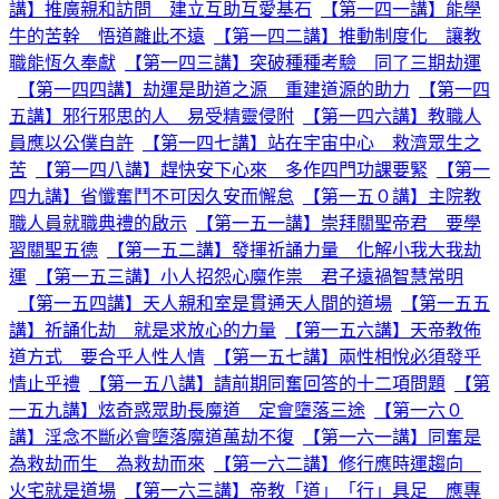
講】推廣親和訪問 建立互助互愛基石
【第一四一講】能學
牛的苦幹 悟道離此不遠
【第一四二講】推動制度化 讓教
職能恆久奉獻
【第一四三講】突破種種考驗 同了三期劫運
【第一四四講】劫運是助道之源 重建道源的助力
【第一四
五講】邪行邪思的人 易受精靈侵附
【第一四六講】教職人
員應以公僕自許
【第一四七講】站在宇宙中心 救濟眾生之
苦
【第一四八講】趕快安下心來 多作四門功課要緊
【第一
四九講】省懺奮鬥不可因久安而懈怠
【第一五０講】主院教
職人員就職典禮的啟示
【第一五一講】崇拜關聖帝君 要學
習關聖五德
【第一五二講】發揮祈誦力量 化解小我大我劫
運
【第一五三講】小人招怨心魔作祟 君子遠禍智慧常明
【第一五四講】天人親和室是貫通天人間的道場
【第一五五
講】祈誦化劫 就是求放心的力量
【第一五六講】天帝教佈
道方式 要合乎人性人情
【第一五七講】兩性相悅必須發乎
情止乎禮
【第一五八講】請前期同奮回答的十二項問題
【第
一五九講】炫奇惑眾助長魔道 定會墮落三途
【第一六０
講】淫念不斷必會墮落魔道萬劫不復
【第一六一講】同奮是
為救劫而生 為救劫而來
【第一六二講】修行應時運趨向
火宅就是道場
【第一六三講】帝教「道」「行」具足 應專