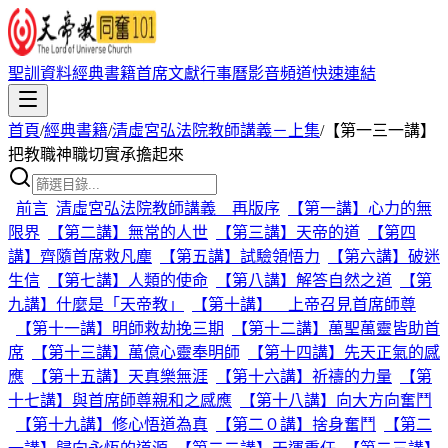
聖訓資料
經典書籍
首席文獻
行事曆
影音頻道
快速連結
首頁
/
經典書籍
/
清虛宮弘法院教師講義－上集
/
【第一三一講】
把教職神職切實承擔起來
前言
清虛宮弘法院教師講義 再版序
【第一講】心力的無
限界
【第二講】無常的人世
【第三講】天帝的道
【第四
講】齊隨首席救凡塵
【第五講】試驗領悟力
【第六講】破迷
生信
【第七講】人類的使命
【第八講】解答自然之道
【第
九講】什麼是「天帝教」
【第十講】 上帝召見首席師尊
【第十一講】明師救劫挽三期
【第十二講】萬聖萬靈皆助首
席
【第十三講】萬億心靈奉明師
【第十四講】先天正氣的感
應
【第十五講】天真樂無涯
【第十六講】祈禱的力量
【第
十七講】與首席師尊親和之感應
【第十八講】向大方向奮鬥
【第十九講】修心悟道為真
【第二０講】捨身奮鬥
【第二