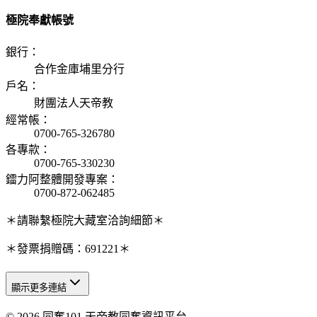
極院奉獻帳號
銀行
：
合作金庫埔里分行
戶名
：
財團法人天帝教
經常帳
：
0700-765-326780
各專款
：
0700-765-330230
鐳力阿整體開發專案
：
0700-872-062485
＊請聯繫極院大藏室洽詢細節＊
＊發票捐贈碼：691221＊
顯示更多連結
© 2026 同奮101 天帝教同奮資訊平台
天人研究總院