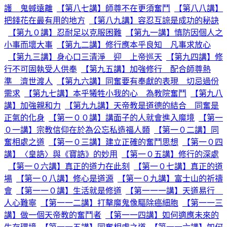
護 鬼蜮遠離
【第八七講】師尊不在更須奮鬥
【第八八講】
把錢花在最有用的地方
【第八九講】容忍互諒是成功的秘訣
【第九０講】忍耐足以克服困難
【第九一講】慎防因個人之
小事而壞大事
【第九二講】修行應本乎良知 凡事求放心
【第九三講】身心口三清淨 迎 上帝巡天
【第九四講】修
行不可固執受人供奉
【第九五講】加強修行 配合師尊熱
準 濟世渡人
【第九六講】同奮要有奉獻的表現 切忌過份
需求
【第九七講】本乎犧牲小我的心 為教院奮鬥
【第九八
講】加強親和力
【第九九講】天帝教是道德的結合 同奮是
正氣的化身
【第一００講】講面子的人就會進入魔境
【第一
０一講】宗教信仰在於為公忘私造福人類
【第一０二講】同
奮相處之道
【第一０三講】建立正確的奮鬥思想
【第一０四
講】〈皇誥〉與《寶誥》的妙用
【第一０五講】修行的深處
【第一０六講】真正的道力在此刻
【第一０七講】真正的道
場
【第一０八講】修心是道源
【第一０九講】富士山的祈禱
會
【第一一０講】生活就是修道
【第一一一講】天道易行
人心難寧
【第一一二講】打擊魔鬼像驅除癌細胞
【第一一三
講】做一個天帝教的奮鬥者
【第一一四講】如何適應未來的