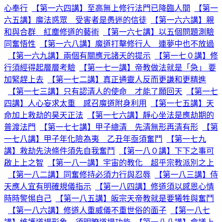
心奉行
【第一六四講】至高無上修行法門已降臨人間
【第一
六五講】魔法惑眾 受害者是愚迷的信徒
【第一六六講】親
和與合群 紅塵修道的藝術
【第一六七講】以五個問題測驗
同奮悟性
【第一六八講】魔道打擊修行人 連夢中也不放過
【第一六九講】兩個有關應元諸天的提示
【第一七０講】修
行須經得起層層考驗
【第一七一講】帝教做法就是「急」 要
加緊趕上去
【第一七二講】真正通靈人反而更謙和更精進
【第一七三講】只有認清人的使命 才能了願回天
【第一七
四講】人心妄求太重 感召魔道附身利用
【第一七五講】天
命加上救劫的昊天正法
【第一七六講】靜心坐法是應劫期的
普渡法門
【第一七七講】甲子總清 先清無形再清有形
【第
一七八講】甲子年化險為夷 乙丑年亟須奮鬥
【第一七九
講】救劫先決條件須先自我奮鬥
【第一八０講】下下之事可
啟上上之智
【第一八一講】宇宙的教化 超乎宗教派別之上
【第一八二講】同奮修持必須力行與忍辱
【第一八三講】侍
天應人宜有明確規儀指示
【第一八四講】修道須以感恩心情
時時警惕自己
【第一八五講】皈宗天帝教就是要犧牲與奮鬥
【第一八六講】修道人重威儀不重世俗的面子
【第一八七