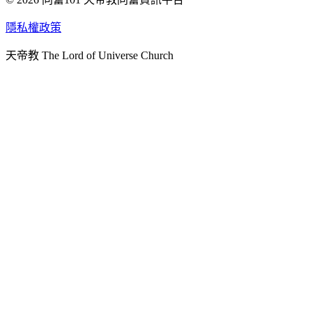
天人研究學院
隱私權政策
天人文化院
天帝教 The Lord of Universe Church
天人炁功院
天人圖書館
教史委員會
青年團
始院
台北市掌院
臺南初院
天安太和道場
天安服務預約
中華民國紅心字會