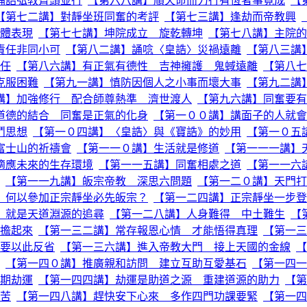
誦誥弘教齊頭並行
【第六八講】順天命而力行有恆者事竟成
【
【第七二講】對靜坐班同奮的考評
【第七三講】逢劫而帝教興
體表現
【第七七講】坤院成立 旋乾轉坤
【第七八講】主院的
責任非同小可
【第八二講】誦唸〈皇誥〉災禍遠離
【第八三講
任
【第八六講】有正氣有德性 吉神擁護 鬼蜮遠離
【第八七
克服困難
【第九一講】慎防因個人之小事而壞大事
【第九二講
講】加強修行 配合師尊熱準 濟世渡人
【第九六講】同奮要有
道德的結合 同奮是正氣的化身
【第一００講】講面子的人就會
鬥思想
【第一０四講】〈皇誥〉與《寶誥》的妙用
【第一０五
富士山的祈禱會
【第一一０講】生活就是修道
【第一一一講】
適應未來的生存環境
【第一一五講】同奮相處之道
【第一一六
【第一一九講】皈宗帝教 深思六問題
【第一二０講】天門打
】何以參加正宗靜坐必先皈宗？
【第一二四講】正宗靜坐一步登
」就是天道淵源的追尋
【第一二八講】人身難得 中土難生
【
擔起來
【第一三二講】常存報恩心情 才能悟得真理
【第一三
要以此反省
【第一三六講】進入帝教大門 接上天國的金線
【
【第一四０講】推廣親和訪問 建立互助互愛基石
【第一四一
期劫運
【第一四四講】劫運是助道之源 重建道源的助力
【第
苦
【第一四八講】趕快安下心來 多作四門功課要緊
【第一四