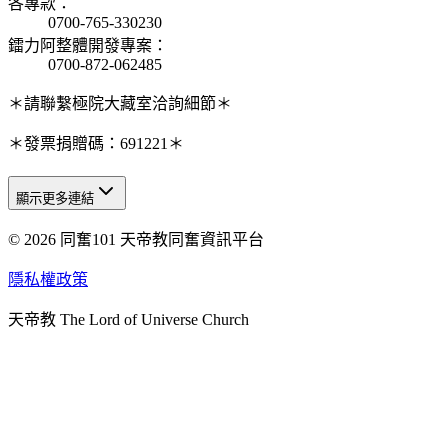
各專款
：
0700-765-330230
鐳力阿整體開發專案
：
0700-872-062485
＊請聯繫極院大藏室洽詢細節＊
＊發票捐贈碼：691221＊
顯示更多連結
© 2026 同奮101 天帝教同奮資訊平台
天人研究總院
天人研究學院
隱私權政策
天人文化院
天帝教 The Lord of Universe Church
天人炁功院
天人圖書館
教史委員會
青年團