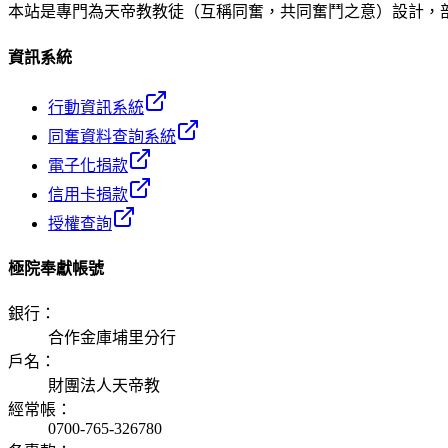
本站是專門為天帝教教徒（互稱同奮，共同奮鬥之意）設計，
資訊系統
行動資訊系統
同奮資料查詢系統
電子化捐款
信用卡捐款
授權查詢
極院奉獻帳號
銀行
：
合作金庫埔里分行
戶名
：
財團法人天帝教
經常帳
：
0700-765-326780