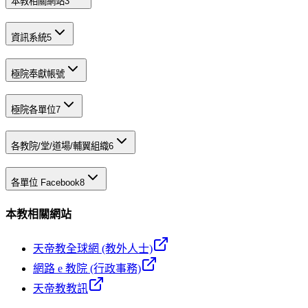
本教相關網站
3
資訊系統
5
極院奉獻帳號
極院各單位
7
各教院/堂/道場/輔翼組織
6
各單位 Facebook
8
本教相關網站
天帝教全球網 (教外人士)
網路 e 教院 (行政事務)
天帝教教訊