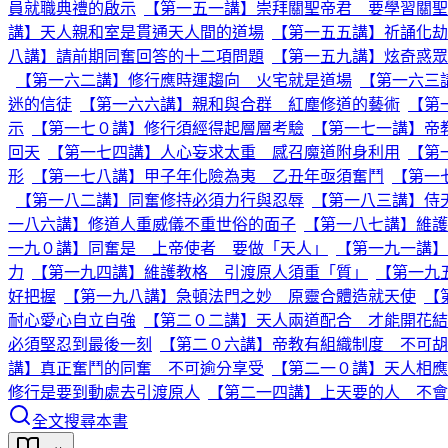
員就職典禮的啟示
【第一五一講】崇拜關聖帝君 要學習關聖
講】天人親和室是貫通天人間的道場
【第一五五講】祈誦化劫
八講】請前期同奮回答的十二項問題
【第一五九講】炫奇惑眾
【第一六二講】修行應時運趨向 火宅就是道場
【第一六三
迷的信徒
【第一六六講】親和與合群 紅塵修道的藝術
【第
示
【第一七０講】修行須經得起層層考驗
【第一七一講】帝
回天
【第一七四講】人心妄求太重 感召魔道附身利用
【第
形
【第一七八講】甲子年化險為夷 乙丑年亟須奮鬥
【第一
【第一八二講】同奮修持必須力行與忍辱
【第一八三講】侍
一八六講】修道人重威儀不重世俗的面子
【第一八七講】維護
一九０講】同奮是 上帝使者 要做「天人」
【第一九一講】
力
【第一九四講】維護教格 引渡原人須重「質」
【第一九
好把握
【第一九八講】急頓法門之妙 原靈合體造就天使
【
耐心愛心自立自強
【第二０二講】天人兩道配合 才能開花結
必須堅忍到最後一刻
【第二０六講】帝教有組織制度 不可
講】真正奮鬥的同奮 不可逾分享受
【第二一０講】天人相應
修行是要到動處去引渡原人
【第二一四講】上天要的人 不會
全文搜尋本書