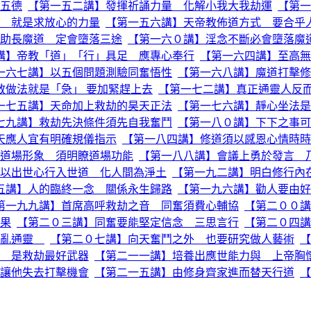
五德
【第一五二講】發揮祈誦力量 化解小我大我劫運
【第一
 就是求放心的力量
【第一五六講】天帝教佈道方式 要合乎
助長魔道 定會墮落三途
【第一六０講】淫念不斷必會墮落魔
講】帝教「道」「行」具足 應專心奉行
【第一六四講】至高無
一六七講】以五個問題測驗同奮悟性
【第一六八講】魔道打擊修
教做法就是「急」 要加緊趕上去
【第一七二講】真正通靈人反
一七五講】天命加上救劫的昊天正法
【第一七六講】靜心坐法是
七九講】救劫先決條件須先自我奮鬥
【第一八０講】下下之事可
天應人宜有明確規儀指示
【第一八四講】修道須以感恩心情時時
道場形象 須明瞭道場功能
【第一八八講】會議上勇於發言 
以出世心行入世道 化人間為淨土
【第一九二講】明白修行內
五講】人的臨終一念 關係永生歸路
【第一九六講】勸人要由好
第一九九講】首席高呼救劫之音 同奮須費心輔協
【第二００講
果
【第二０三講】同奮要能堅定信念 三思言行
【第二０四講
胡亂通靈
【第二０七講】向天奮鬥之外 也要研究做人藝術
【
 是救劫最好武器
【第二一一講】培養出應世能力與 上帝胸
讓他失去打擊機會
【第二一五講】由修身齊家進而替天行道
【