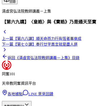
目錄
清虛宮弘法院教師講義－上集
【第六九講】〈皇誥〉與《寶誥》乃是通天至寶
上一篇
【第六八講】順天命而力行有恆者事竟成
下一篇
【第七０講】奉行廿字真言就是盡人道
返回《
清虛宮弘法院教師講義－上集
》目錄
同奮101
天帝教同奮資訊平台
各地據點
LINE 意見回饋