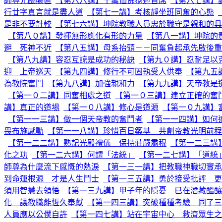
師尊光臨賜匾
【第六六講】千萬仙佛恭迎首席
【第六七講】
行廿字真言就是盡人道
【第七一講】考核靜坐班同奮的心態
是非不要計較
【第七六講】坤院教職人員忠於職守是親和的具
【第八０講】發揮無形應化有形的力量
【第八一講】坤院的
避 死神不近
【第八五講】母系抬頭－－同奮負起承先啟後重
【第八九講】容忍互諒是成功的秘訣
【第九０講】忍耐足以
迎 上帝巡天
【第九四講】修行不可固執受人供奉
【第九五
為教院奮鬥
【第九八講】加強親和力
【第九九講】天帝教是
【第一０二講】同奮相處之道
【第一０三講】建立正確的奮
講】真正的道場
【第一０八講】修心是道源
【第一０九講】
【第一一三講】做一個天帝教的奮鬥者
【第一一四講】如何
畏布施感動
【第一一八講】珍惜百日築基 共創帝教光明前程
【第一二二講】熟記光殿禮儀 保持莊嚴肅穆
【第一二三講
化之功
【第一二六講】何謂「法統」
【第一二七講】「道統
師尊為什麼流下感慨的熱淚
【第一三一講】把教職神職切實承
到命運根源 才是人生鬥士
【第一三五講】勇於接受批評 更
須用智慧去領悟
【第一三九講】甲子年的隱憂 已在潛藏醞釀
化 讓教職能恆久奉獻
【第一四三講】突破種種考驗 同了三
人員應以公僕自許
【第一四七講】站在宇宙中心 救濟眾生之