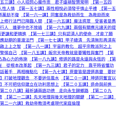
五三講】小人招怨心魔作祟 君子遠禍智慧常明
【第一五四
人性人情
【第一五七講】兩性相悅必須發乎情止乎禮
【第一五
道萬劫不復
【第一六一講】同奮是為救劫而生 為救劫而來
上修行法門已降臨人間
【第一六五講】魔法惑眾 受害者是愚
行人 連夢中也不放過
【第一六九講】兩個有關應元諸天的提
而更謙和更精進
【第一七三講】只有認清人的使命 才能了願
應劫期的普渡法門
【第一七七講】甲子總清 先清無形再清有
啟上上之智
【第一八一講】宇宙的教化 超乎宗教派別之上
警惕自己
【第一八五講】皈宗天帝教就是要犧牲與奮鬥
【第
乃為心力的佈施
【第一八九講】修道的路是永遠與永恆的
【第
在 從根本改革起
【第一九三講】君子的定力 靠平時省懺功
話著手 再相機點化
【第一九七講】原靈皆是證道高靈 要好
】打破地理觀念 不要迷信風水
【第二０一講】坤道同奮宜以
】不可把信仰建立在功利思想上
【第二０五講】造命與前進
第二０八講】藉祈誦兩誥功德 走向永生歸鄉路
【第二０九
懷
【第二一二講】先天地理與後天地理的關鍵
【第二一三講】
第二一六講】救劫帝教須考慮現代家庭倫理