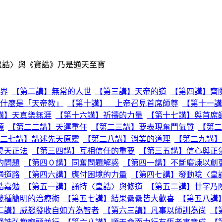
皇誥〉與《寶誥》乃是通天至寶
界
【第二講】無常的人世
【第三講】天帝的道
【第四講】齊
什麼是「天帝教」
【第十講】 上帝召見首席師尊
【第十一講
講】天真樂無涯
【第十六講】祈禱的力量
【第十七講】與首席
源
【第二二講】天運重任
【第二三講】要表現奮鬥氣質
【第二
二七講】講述先天原靈
【第二八講】消業的道理
【第二九講】
昊天正法
【第三四講】互相信任的重要
【第三五講】信心與正
的問題
【第四０講】同奮問題解惑
【第四一講】不斷磨煉以創
通道路
【第四六講】應付困境的力量
【第四七講】發動唸〈皇
誥嘉勉
【第五一講】誦持〈皇誥〉與修道
【第五二講】廿字乃
幾種簡明的治療術
【第五七講】結果纍纍皆大歡喜
【第五八講
二講】威怒發收自如方為智者
【第六三講】凡事以師訓為尚
【