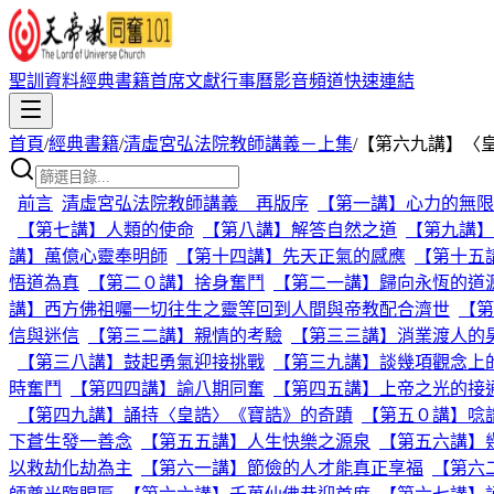
聖訓資料
經典書籍
首席文獻
行事曆
影音頻道
快速連結
首頁
/
經典書籍
/
清虛宮弘法院教師講義－上集
/
【第六九講】〈
前言
清虛宮弘法院教師講義 再版序
【第一講】心力的無限
【第七講】人類的使命
【第八講】解答自然之道
【第九講】
講】萬億心靈奉明師
【第十四講】先天正氣的感應
【第十五
悟道為真
【第二０講】捨身奮鬥
【第二一講】歸向永恆的道
講】西方佛祖囑一切往生之靈等回到人間與帝教配合濟世
【第
信與迷信
【第三二講】親情的考驗
【第三三講】消業渡人的
【第三八講】鼓起勇氣迎接挑戰
【第三九講】談幾項觀念上
時奮鬥
【第四四講】諭八期同奮
【第四五講】上帝之光的接
【第四九講】誦持〈皇誥〉《寶誥》的奇蹟
【第五０講】唸
下蒼生發一善念
【第五五講】人生快樂之源泉
【第五六講】
以救劫化劫為主
【第六一講】節儉的人才能真正享福
【第六