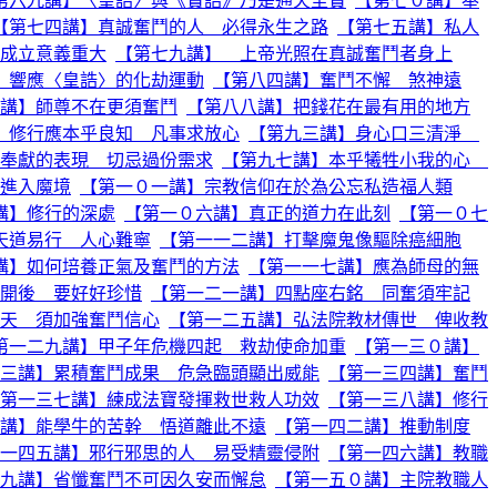
第六九講】〈皇誥〉與《寶誥》乃是通天至寶
【第七０講】奉
【第七四講】真誠奮鬥的人 必得永生之路
【第七五講】私人
成立意義重大
【第七九講】 上帝光照在真誠奮鬥者身上
】響應〈皇誥〉的化劫運動
【第八四講】奮鬥不懈 煞神遠
講】師尊不在更須奮鬥
【第八八講】把錢花在最有用的地方
】修行應本乎良知 凡事求放心
【第九三講】身心口三清淨
奉獻的表現 切忌過份需求
【第九七講】本乎犧牲小我的心
進入魔境
【第一０一講】宗教信仰在於為公忘私造福人類
講】修行的深處
【第一０六講】真正的道力在此刻
【第一０七
天道易行 人心難寧
【第一一二講】打擊魔鬼像驅除癌細胞
講】如何培養正氣及奮鬥的方法
【第一一七講】應為師母的無
開後 要好好珍惜
【第一二一講】四點座右銘 同奮須牢記
天 須加強奮鬥信心
【第一二五講】弘法院教材傳世 俾收教
第一二九講】甲子年危機四起 救劫使命加重
【第一三０講】
三講】累積奮鬥成果 危急臨頭顯出威能
【第一三四講】奮鬥
第一三七講】練成法寶發揮救世救人功效
【第一三八講】修行
講】能學牛的苦幹 悟道離此不遠
【第一四二講】推動制度
一四五講】邪行邪思的人 易受精靈侵附
【第一四六講】教職
九講】省懺奮鬥不可因久安而懈怠
【第一五０講】主院教職人