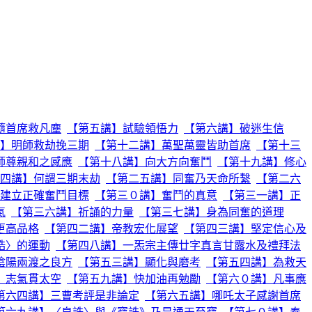
隨首席救凡塵
【第五講】試驗領悟力
【第六講】破迷生信
】明師救劫挽三期
【第十二講】萬聖萬靈皆助首席
【第十三
師尊親和之感應
【第十八講】向大方向奮鬥
【第十九講】修心
四講】何謂三期末劫
【第二五講】同奮乃天命所繫
【第二六
建立正確奮鬥目標
【第三０講】奮鬥的真意
【第三一講】正
氣
【第三六講】祈誦的力量
【第三七講】身為同奮的道理
更高品格
【第四二講】帝教宏化展望
【第四三講】堅定信心及
誥〉的運動
【第四八講】一炁宗主傳廿字真言甘露水及禮拜法
陰陽兩渡之良方
【第五三講】顯化與磨考
【第五四講】為救天
】志氣貫太空
【第五九講】快加油再勉勵
【第六０講】凡事應
第六四講】三曹考評是非論定
【第六五講】哪吒太子感謝首席