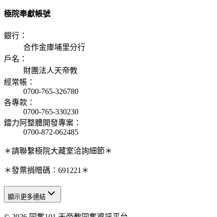
極院奉獻帳號
銀行
：
合作金庫埔里分行
戶名
：
財團法人天帝教
經常帳
：
0700-765-326780
各專款
：
0700-765-330230
鐳力阿整體開發專案
：
0700-872-062485
＊請聯繫極院大藏室洽詢細節＊
＊發票捐贈碼：691221＊
顯示更多連結
© 2026 同奮101 天帝教同奮資訊平台
天人研究總院