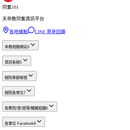
同奮101
天帝教同奮資訊平台
各地據點
LINE 意見回饋
本教相關網站
3
資訊系統
5
極院奉獻帳號
極院各單位
7
各教院/堂/道場/輔翼組織
6
各單位 Facebook
8