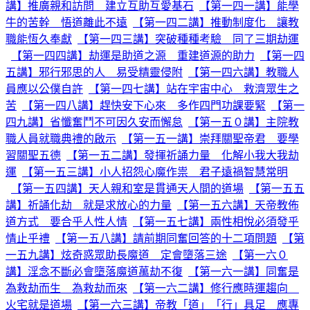
講】推廣親和訪問 建立互助互愛基石
【第一四一講】能學
牛的苦幹 悟道離此不遠
【第一四二講】推動制度化 讓教
職能恆久奉獻
【第一四三講】突破種種考驗 同了三期劫運
【第一四四講】劫運是助道之源 重建道源的助力
【第一四
五講】邪行邪思的人 易受精靈侵附
【第一四六講】教職人
員應以公僕自許
【第一四七講】站在宇宙中心 救濟眾生之
苦
【第一四八講】趕快安下心來 多作四門功課要緊
【第一
四九講】省懺奮鬥不可因久安而懈怠
【第一五０講】主院教
職人員就職典禮的啟示
【第一五一講】崇拜關聖帝君 要學
習關聖五德
【第一五二講】發揮祈誦力量 化解小我大我劫
運
【第一五三講】小人招怨心魔作祟 君子遠禍智慧常明
【第一五四講】天人親和室是貫通天人間的道場
【第一五五
講】祈誦化劫 就是求放心的力量
【第一五六講】天帝教佈
道方式 要合乎人性人情
【第一五七講】兩性相悅必須發乎
情止乎禮
【第一五八講】請前期同奮回答的十二項問題
【第
一五九講】炫奇惑眾助長魔道 定會墮落三途
【第一六０
講】淫念不斷必會墮落魔道萬劫不復
【第一六一講】同奮是
為救劫而生 為救劫而來
【第一六二講】修行應時運趨向
火宅就是道場
【第一六三講】帝教「道」「行」具足 應專