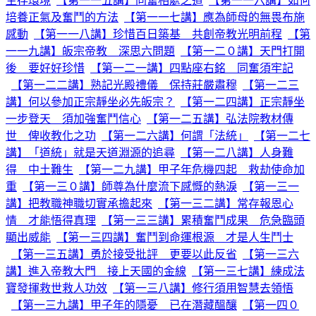
生存環境
【第一一五講】同奮相處之道
【第一一六講】如何
培養正氣及奮鬥的方法
【第一一七講】應為師母的無畏布施
感動
【第一一八講】珍惜百日築基 共創帝教光明前程
【第
一一九講】皈宗帝教 深思六問題
【第一二０講】天門打開
後 要好好珍惜
【第一二一講】四點座右銘 同奮須牢記
【第一二二講】熟記光殿禮儀 保持莊嚴肅穆
【第一二三
講】何以參加正宗靜坐必先皈宗？
【第一二四講】正宗靜坐
一步登天 須加強奮鬥信心
【第一二五講】弘法院教材傳
世 俾收教化之功
【第一二六講】何謂「法統」
【第一二七
講】「道統」就是天道淵源的追尋
【第一二八講】人身難
得 中土難生
【第一二九講】甲子年危機四起 救劫使命加
重
【第一三０講】師尊為什麼流下感慨的熱淚
【第一三一
講】把教職神職切實承擔起來
【第一三二講】常存報恩心
情 才能悟得真理
【第一三三講】累積奮鬥成果 危急臨頭
顯出威能
【第一三四講】奮鬥到命運根源 才是人生鬥士
【第一三五講】勇於接受批評 更要以此反省
【第一三六
講】進入帝教大門 接上天國的金線
【第一三七講】練成法
寶發揮救世救人功效
【第一三八講】修行須用智慧去領悟
【第一三九講】甲子年的隱憂 已在潛藏醞釀
【第一四０