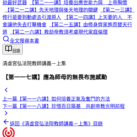
劫最好武器
【第二一一講】培養出應世能力與 上帝胸懷
【第二一二講】先天地理與後天地理的關鍵
【第二一三講】
修行是要到動處去引渡原人
【第二一四講】上天要的人 不
會讓他失去打擊機會
【第二一五講】由修身齊家進而替天行
道
【第二一六講】救劫帝教須考慮現代家庭倫理
全文搜尋本書
目錄
清虛宮弘法院教師講義－上集
【第一一七講】應為師母的無畏布施感動
上一篇
【第一一六講】如何培養正氣及奮鬥的方法
下一篇
【第一一八講】珍惜百日築基 共創帝教光明前程
返回《
清虛宮弘法院教師講義－上集
》目錄