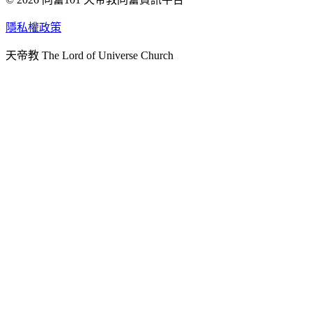
天人研究學院
隱私權政策
天人文化院
天帝教 The Lord of Universe Church
天人炁功院
天人圖書館
教史委員會
青年團
始院
台北市掌院
臺南初院
天安太和道場
天安服務預約
中華民國紅心字會