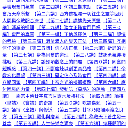
一講】歸向永恆的道源
【第二二講】天運重任
【第二三講】
要表現奮鬥氣質
【第二四講】何謂三期末劫
【第二五講】同
奮乃天命所繫
【第二六講】西方佛祖囑一切往生之靈等回到
人間與帝教配合濟世
【第二七講】講述先天原靈
【第二八
講】消業的道理
【第二九講】建立正確奮鬥目標
【第三０
講】奮鬥的真意
【第三一講】正信與迷信
【第三二講】親情
的考驗
【第三三講】消業渡人的昊天正法
【第三四講】互相
信任的重要
【第三五講】信心與正氣
【第三六講】祈誦的力
量
【第三七講】身為同奮的道理
【第三八講】鼓起勇氣迎接
挑戰
【第三九講】談幾項觀念上的問題
【第四０講】同奮問
題解惑
【第四一講】不斷磨煉以創更高品格
【第四二講】帝
教宏化展望
【第四三講】堅定信心及時奮鬥
【第四四講】諭
八期同奮
【第四五講】上帝之光的接通道路
【第四六講】應
付困境的力量
【第四七講】發動唸〈皇誥〉的運動
【第四八
講】一炁宗主傳廿字真言甘露水及禮拜法
【第四九講】誦持
〈皇誥〉《寶誥》的奇蹟
【第五０講】唸誥嘉勉
【第五一
講】誦持〈皇誥〉與修道
【第五二講】廿字乃陰陽兩渡之良
方
【第五三講】顯化與磨考
【第五四講】為救天下蒼生發一
善念
【第五五講】人生快樂之源泉
【第五六講】幾種簡明的