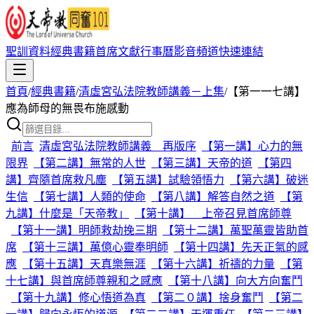
聖訓資料
經典書籍
首席文獻
行事曆
影音頻道
快速連結
首頁
/
經典書籍
/
清虛宮弘法院教師講義－上集
/
【第一一七講】
應為師母的無畏布施感動
前言
清虛宮弘法院教師講義 再版序
【第一講】心力的無
限界
【第二講】無常的人世
【第三講】天帝的道
【第四
講】齊隨首席救凡塵
【第五講】試驗領悟力
【第六講】破迷
生信
【第七講】人類的使命
【第八講】解答自然之道
【第
九講】什麼是「天帝教」
【第十講】 上帝召見首席師尊
【第十一講】明師救劫挽三期
【第十二講】萬聖萬靈皆助首
席
【第十三講】萬億心靈奉明師
【第十四講】先天正氣的感
應
【第十五講】天真樂無涯
【第十六講】祈禱的力量
【第
十七講】與首席師尊親和之感應
【第十八講】向大方向奮鬥
【第十九講】修心悟道為真
【第二０講】捨身奮鬥
【第二