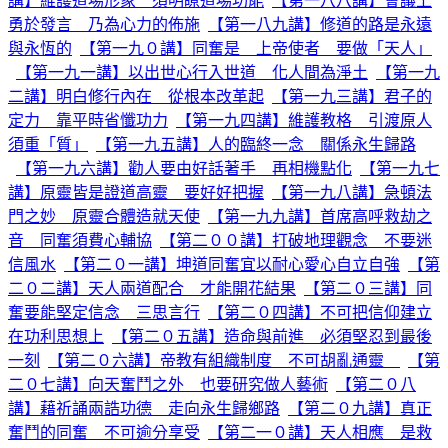
講】維護道場形象 須明瞭道場功能
【第一八八講】會議上
勇於發言 乃為心力的佈施
【第一八九講】修道的路是永遠
與永恆的
【第一九０講】同奮是 上帝使者 要做「天人」
【第一九一講】以出世心行入世道 化人間為淨土
【第一九
二講】明白修行內在 從根本改革起
【第一九三講】君子的
定力 靠平時省懺功力
【第一九四講】維護教格 引渡原人
須重「質」
【第一九五講】人的臨終一念 關係永生歸路
【第一九六講】勸人要由好話著手 再相機點化
【第一九七
講】原靈皆是證道高靈 要好好把握
【第一九八講】急頓法
門之妙 原靈合體造就天使
【第一九九講】首席高呼救劫之
音 同奮須費心輔協
【第二００講】打破地理觀念 不要迷
信風水
【第二０一講】坤道同奮宜以耐心愛心自立自強
【第
二０二講】天人兩道配合 才能開花結果
【第二０三講】同
奮要能堅定信念 三思言行
【第二０四講】不可把信仰建立
在功利思想上
【第二０五講】造命與前進 必須堅忍到最後
一刻
【第二０六講】帝教有組織制度 不可胡亂通靈
【第
二０七講】向天奮鬥之外 也要研究做人藝術
【第二０八
講】藉祈誦兩誥功德 走向永生歸鄉路
【第二０九講】真正
奮鬥的同奮 不可逾分享受
【第二一０講】天人相應 是救