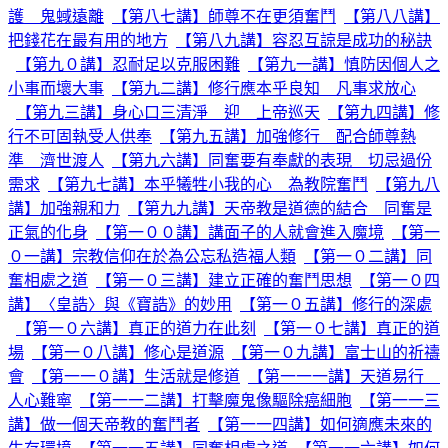
護 鬼蜮遠離
【第八七講】師尊不在更須奮鬥
【第八八講】
把錢花在最有用的地方
【第八九講】容忍互諒是成功的秘訣
【第九０講】忍耐足以克服困難
【第九一講】慎防因個人之
小事而壞大事
【第九二講】修行應本乎良知 凡事求放心
【第九三講】身心口三清淨 迎 上帝巡天
【第九四講】修
行不可固執受人供奉
【第九五講】加強修行 配合師尊熱
準 濟世渡人
【第九六講】同奮要有奉獻的表現 切忌過份
需求
【第九七講】本乎犧牲小我的心 為教院奮鬥
【第九八
講】加強親和力
【第九九講】天帝教是道德的結合 同奮是
正氣的化身
【第一００講】講面子的人就會進入魔境
【第一
０一講】宗教信仰在於為公忘私造福人類
【第一０二講】同
奮相處之道
【第一０三講】建立正確的奮鬥思想
【第一０四
講】〈皇誥〉與《寶誥》的妙用
【第一０五講】修行的深處
【第一０六講】真正的道力在此刻
【第一０七講】真正的道
場
【第一０八講】修心是道源
【第一０九講】富士山的祈禱
會
【第一一０講】生活就是修道
【第一一一講】天道易行
人心難寧
【第一一二講】打擊魔鬼像驅除癌細胞
【第一一三
講】做一個天帝教的奮鬥者
【第一一四講】如何適應未來的