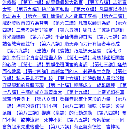
治療術
【第五七講】結果纍纍皆大歡喜
【第五八講】志氣貫
太空
【第五九講】快加油再勉勵
【第六０講】凡事應以救劫
化劫為主
【第六一講】節儉的人才能真正享福
【第六二講】
威怒發收自如方為智者
【第六三講】凡事以師訓為尚
【第六
四講】三曹考評是非論定
【第六五講】哪吒太子感謝首席師
尊光臨賜匾
【第六六講】千萬仙佛恭迎首席
【第六七講】誦
誥弘教齊頭並行
【第六八講】順天命而力行有恆者事竟成
【第六九講】〈皇誥〉與《寶誥》乃是通天至寶
【第七０
講】奉行廿字真言就是盡人道
【第七一講】考核靜坐班同奮
的心態
【第七二講】對靜坐班同奮的考評
【第七三講】逢劫
而帝教興
【第七四講】真誠奮鬥的人 必得永生之路
【第七
五講】私人是非不要計較
【第七六講】坤院教職人員忠於職
守是親和的具體表現
【第七七講】坤院成立 旋乾轉坤
【第
七八講】主院的成立意義重大
【第七九講】 上帝光照在真
誠奮鬥者身上
【第八０講】發揮無形應化有形的力量
【第八
一講】坤院的責任非同小可
【第八二講】誦唸〈皇誥〉災禍
遠離
【第八三講】響應〈皇誥〉的化劫運動
【第八四講】奮
鬥不懈 煞神遠避 死神不近
【第八五講】母系抬頭－－同
奮負起承先啟後重任
【第八六講】有正氣有德性 吉神擁