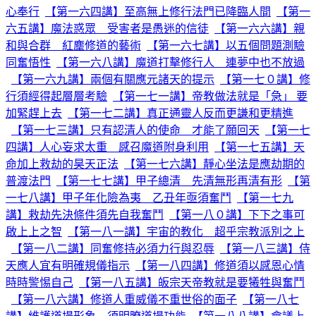
心奉行
【第一六四講】至高無上修行法門已降臨人間
【第一
六五講】魔法惑眾 受害者是愚迷的信徒
【第一六六講】親
和與合群 紅塵修道的藝術
【第一六七講】以五個問題測驗
同奮悟性
【第一六八講】魔道打擊修行人 連夢中也不放過
【第一六九講】兩個有關應元諸天的提示
【第一七０講】修
行須經得起層層考驗
【第一七一講】帝教做法就是「急」 要
加緊趕上去
【第一七二講】真正通靈人反而更謙和更精進
【第一七三講】只有認清人的使命 才能了願回天
【第一七
四講】人心妄求太重 感召魔道附身利用
【第一七五講】天
命加上救劫的昊天正法
【第一七六講】靜心坐法是應劫期的
普渡法門
【第一七七講】甲子總清 先清無形再清有形
【第
一七八講】甲子年化險為夷 乙丑年亟須奮鬥
【第一七九
講】救劫先決條件須先自我奮鬥
【第一八０講】下下之事可
啟上上之智
【第一八一講】宇宙的教化 超乎宗教派別之上
【第一八二講】同奮修持必須力行與忍辱
【第一八三講】侍
天應人宜有明確規儀指示
【第一八四講】修道須以感恩心情
時時警惕自己
【第一八五講】皈宗天帝教就是要犧牲與奮鬥
【第一八六講】修道人重威儀不重世俗的面子
【第一八七