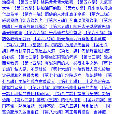
治療術
【第五七講】結果纍纍皆大歡喜
【第五八講】志氣貫
太空
【第五九講】快加油再勉勵
【第六０講】凡事應以救劫
化劫為主
【第六一講】節儉的人才能真正享福
【第六二講】
威怒發收自如方為智者
【第六三講】凡事以師訓為尚
【第六
四講】三曹考評是非論定
【第六五講】哪吒太子感謝首席師
尊光臨賜匾
【第六六講】千萬仙佛恭迎首席
【第六七講】誦
誥弘教齊頭並行
【第六八講】順天命而力行有恆者事竟成
【第六九講】〈皇誥〉與《寶誥》乃是通天至寶
【第七０
講】奉行廿字真言就是盡人道
【第七一講】考核靜坐班同奮
的心態
【第七二講】對靜坐班同奮的考評
【第七三講】逢劫
而帝教興
【第七四講】真誠奮鬥的人 必得永生之路
【第七
五講】私人是非不要計較
【第七六講】坤院教職人員忠於職
守是親和的具體表現
【第七七講】坤院成立 旋乾轉坤
【第
七八講】主院的成立意義重大
【第七九講】 上帝光照在真
誠奮鬥者身上
【第八０講】發揮無形應化有形的力量
【第八
一講】坤院的責任非同小可
【第八二講】誦唸〈皇誥〉災禍
遠離
【第八三講】響應〈皇誥〉的化劫運動
【第八四講】奮
鬥不懈 煞神遠避 死神不近
【第八五講】母系抬頭－－同
奮負起承先啟後重任
【第八六講】有正氣有德性 吉神擁