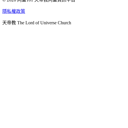
天人研究學院
隱私權政策
天人文化院
天帝教 The Lord of Universe Church
天人炁功院
天人圖書館
教史委員會
青年團
始院
台北市掌院
臺南初院
天安太和道場
天安服務預約
中華民國紅心字會