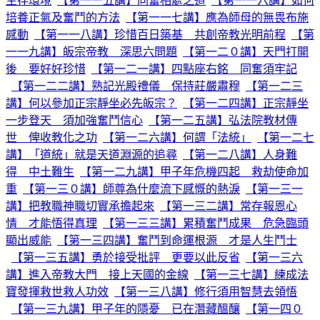
生存環境
【第一一五講】同奮相處之道
【第一一六講】如何
培養正氣及奮鬥的方法
【第一一七講】應為師母的無畏布施
感動
【第一一八講】珍惜百日築基 共創帝教光明前程
【第
一一九講】皈宗帝教 深思六問題
【第一二０講】天門打開
後 要好好珍惜
【第一二一講】四點座右銘 同奮須牢記
【第一二二講】熟記光殿禮儀 保持莊嚴肅穆
【第一二三
講】何以參加正宗靜坐必先皈宗？
【第一二四講】正宗靜坐
一步登天 須加強奮鬥信心
【第一二五講】弘法院教材傳
世 俾收教化之功
【第一二六講】何謂「法統」
【第一二七
講】「道統」就是天道淵源的追尋
【第一二八講】人身難
得 中土難生
【第一二九講】甲子年危機四起 救劫使命加
重
【第一三０講】師尊為什麼流下感慨的熱淚
【第一三一
講】把教職神職切實承擔起來
【第一三二講】常存報恩心
情 才能悟得真理
【第一三三講】累積奮鬥成果 危急臨頭
顯出威能
【第一三四講】奮鬥到命運根源 才是人生鬥士
【第一三五講】勇於接受批評 更要以此反省
【第一三六
講】進入帝教大門 接上天國的金線
【第一三七講】練成法
寶發揮救世救人功效
【第一三八講】修行須用智慧去領悟
【第一三九講】甲子年的隱憂 已在潛藏醞釀
【第一四０