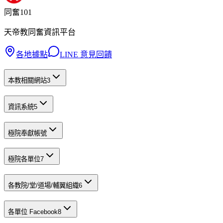
同奮101
天帝教同奮資訊平台
各地據點
LINE 意見回饋
本教相關網站
3
資訊系統
5
極院奉獻帳號
極院各單位
7
各教院/堂/道場/輔翼組織
6
各單位 Facebook
8