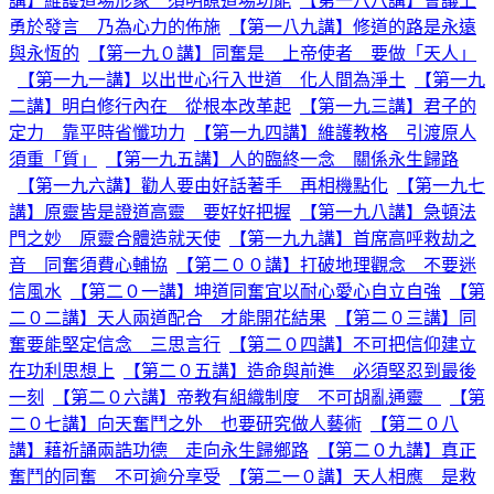
講】維護道場形象 須明瞭道場功能
【第一八八講】會議上
勇於發言 乃為心力的佈施
【第一八九講】修道的路是永遠
與永恆的
【第一九０講】同奮是 上帝使者 要做「天人」
【第一九一講】以出世心行入世道 化人間為淨土
【第一九
二講】明白修行內在 從根本改革起
【第一九三講】君子的
定力 靠平時省懺功力
【第一九四講】維護教格 引渡原人
須重「質」
【第一九五講】人的臨終一念 關係永生歸路
【第一九六講】勸人要由好話著手 再相機點化
【第一九七
講】原靈皆是證道高靈 要好好把握
【第一九八講】急頓法
門之妙 原靈合體造就天使
【第一九九講】首席高呼救劫之
音 同奮須費心輔協
【第二００講】打破地理觀念 不要迷
信風水
【第二０一講】坤道同奮宜以耐心愛心自立自強
【第
二０二講】天人兩道配合 才能開花結果
【第二０三講】同
奮要能堅定信念 三思言行
【第二０四講】不可把信仰建立
在功利思想上
【第二０五講】造命與前進 必須堅忍到最後
一刻
【第二０六講】帝教有組織制度 不可胡亂通靈
【第
二０七講】向天奮鬥之外 也要研究做人藝術
【第二０八
講】藉祈誦兩誥功德 走向永生歸鄉路
【第二０九講】真正
奮鬥的同奮 不可逾分享受
【第二一０講】天人相應 是救