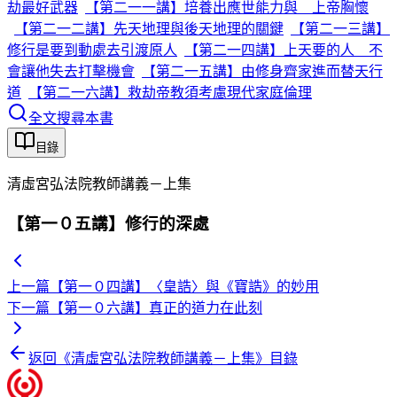
劫最好武器
【第二一一講】培養出應世能力與 上帝胸懷
【第二一二講】先天地理與後天地理的關鍵
【第二一三講】
修行是要到動處去引渡原人
【第二一四講】上天要的人 不
會讓他失去打擊機會
【第二一五講】由修身齊家進而替天行
道
【第二一六講】救劫帝教須考慮現代家庭倫理
全文搜尋本書
目錄
清虛宮弘法院教師講義－上集
【第一０五講】修行的深處
上一篇
【第一０四講】〈皇誥〉與《寶誥》的妙用
下一篇
【第一０六講】真正的道力在此刻
返回《
清虛宮弘法院教師講義－上集
》目錄