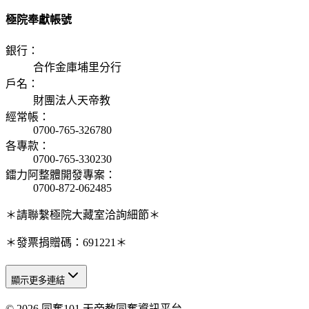
極院奉獻帳號
銀行
：
合作金庫埔里分行
戶名
：
財團法人天帝教
經常帳
：
0700-765-326780
各專款
：
0700-765-330230
鐳力阿整體開發專案
：
0700-872-062485
＊請聯繫極院大藏室洽詢細節＊
＊發票捐贈碼：691221＊
顯示更多連結
© 2026 同奮101 天帝教同奮資訊平台
天人研究總院