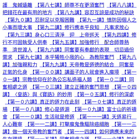
護 鬼蜮遠離
【第八七講】師尊不在更須奮鬥
【第八八講】
把錢花在最有用的地方
【第八九講】容忍互諒是成功的秘訣
【第九０講】忍耐足以克服困難
【第九一講】慎防因個人之
小事而壞大事
【第九二講】修行應本乎良知 凡事求放心
【第九三講】身心口三清淨 迎 上帝巡天
【第九四講】修
行不可固執受人供奉
【第九五講】加強修行 配合師尊熱
準 濟世渡人
【第九六講】同奮要有奉獻的表現 切忌過份
需求
【第九七講】本乎犧牲小我的心 為教院奮鬥
【第九八
講】加強親和力
【第九九講】天帝教是道德的結合 同奮是
正氣的化身
【第一００講】講面子的人就會進入魔境
【第一
０一講】宗教信仰在於為公忘私造福人類
【第一０二講】同
奮相處之道
【第一０三講】建立正確的奮鬥思想
【第一０四
講】〈皇誥〉與《寶誥》的妙用
【第一０五講】修行的深處
【第一０六講】真正的道力在此刻
【第一０七講】真正的道
場
【第一０八講】修心是道源
【第一０九講】富士山的祈禱
會
【第一一０講】生活就是修道
【第一一一講】天道易行
人心難寧
【第一一二講】打擊魔鬼像驅除癌細胞
【第一一三
講】做一個天帝教的奮鬥者
【第一一四講】如何適應未來的