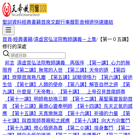
聖訓資料
經典書籍
首席文獻
行事曆
影音頻道
快速連結
首頁
/
經典書籍
/
清虛宮弘法院教師講義－上集
/
【第一０五講】
修行的深處
前言
清虛宮弘法院教師講義 再版序
【第一講】心力的無
限界
【第二講】無常的人世
【第三講】天帝的道
【第四
講】齊隨首席救凡塵
【第五講】試驗領悟力
【第六講】破迷
生信
【第七講】人類的使命
【第八講】解答自然之道
【第
九講】什麼是「天帝教」
【第十講】 上帝召見首席師尊
【第十一講】明師救劫挽三期
【第十二講】萬聖萬靈皆助首
席
【第十三講】萬億心靈奉明師
【第十四講】先天正氣的感
應
【第十五講】天真樂無涯
【第十六講】祈禱的力量
【第
十七講】與首席師尊親和之感應
【第十八講】向大方向奮鬥
【第十九講】修心悟道為真
【第二０講】捨身奮鬥
【第二