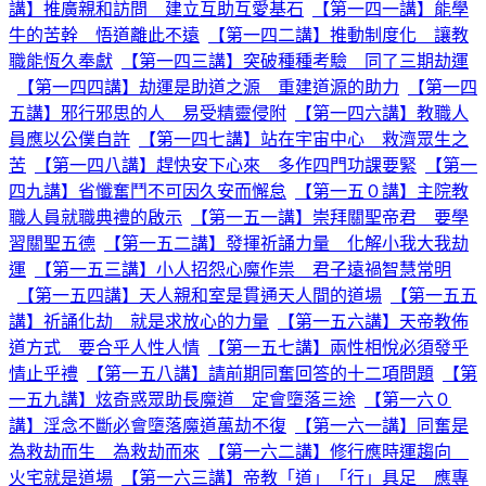
講】推廣親和訪問 建立互助互愛基石
【第一四一講】能學
牛的苦幹 悟道離此不遠
【第一四二講】推動制度化 讓教
職能恆久奉獻
【第一四三講】突破種種考驗 同了三期劫運
【第一四四講】劫運是助道之源 重建道源的助力
【第一四
五講】邪行邪思的人 易受精靈侵附
【第一四六講】教職人
員應以公僕自許
【第一四七講】站在宇宙中心 救濟眾生之
苦
【第一四八講】趕快安下心來 多作四門功課要緊
【第一
四九講】省懺奮鬥不可因久安而懈怠
【第一五０講】主院教
職人員就職典禮的啟示
【第一五一講】崇拜關聖帝君 要學
習關聖五德
【第一五二講】發揮祈誦力量 化解小我大我劫
運
【第一五三講】小人招怨心魔作祟 君子遠禍智慧常明
【第一五四講】天人親和室是貫通天人間的道場
【第一五五
講】祈誦化劫 就是求放心的力量
【第一五六講】天帝教佈
道方式 要合乎人性人情
【第一五七講】兩性相悅必須發乎
情止乎禮
【第一五八講】請前期同奮回答的十二項問題
【第
一五九講】炫奇惑眾助長魔道 定會墮落三途
【第一六０
講】淫念不斷必會墮落魔道萬劫不復
【第一六一講】同奮是
為救劫而生 為救劫而來
【第一六二講】修行應時運趨向
火宅就是道場
【第一六三講】帝教「道」「行」具足 應專