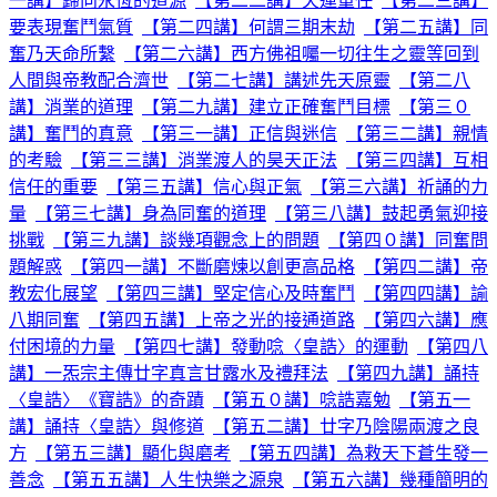
一講】歸向永恆的道源
【第二二講】天運重任
【第二三講】
要表現奮鬥氣質
【第二四講】何謂三期末劫
【第二五講】同
奮乃天命所繫
【第二六講】西方佛祖囑一切往生之靈等回到
人間與帝教配合濟世
【第二七講】講述先天原靈
【第二八
講】消業的道理
【第二九講】建立正確奮鬥目標
【第三０
講】奮鬥的真意
【第三一講】正信與迷信
【第三二講】親情
的考驗
【第三三講】消業渡人的昊天正法
【第三四講】互相
信任的重要
【第三五講】信心與正氣
【第三六講】祈誦的力
量
【第三七講】身為同奮的道理
【第三八講】鼓起勇氣迎接
挑戰
【第三九講】談幾項觀念上的問題
【第四０講】同奮問
題解惑
【第四一講】不斷磨煉以創更高品格
【第四二講】帝
教宏化展望
【第四三講】堅定信心及時奮鬥
【第四四講】諭
八期同奮
【第四五講】上帝之光的接通道路
【第四六講】應
付困境的力量
【第四七講】發動唸〈皇誥〉的運動
【第四八
講】一炁宗主傳廿字真言甘露水及禮拜法
【第四九講】誦持
〈皇誥〉《寶誥》的奇蹟
【第五０講】唸誥嘉勉
【第五一
講】誦持〈皇誥〉與修道
【第五二講】廿字乃陰陽兩渡之良
方
【第五三講】顯化與磨考
【第五四講】為救天下蒼生發一
善念
【第五五講】人生快樂之源泉
【第五六講】幾種簡明的