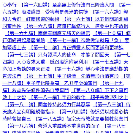
心奉行
【第一六四講】至高無上修行法門已降臨人間
【第一
六五講】魔法惑眾 受害者是愚迷的信徒
【第一六六講】親
和與合群 紅塵修道的藝術
【第一六七講】以五個問題測驗
同奮悟性
【第一六八講】魔道打擊修行人 連夢中也不放過
【第一六九講】兩個有關應元諸天的提示
【第一七０講】修
行須經得起層層考驗
【第一七一講】帝教做法就是「急」 要
加緊趕上去
【第一七二講】真正通靈人反而更謙和更精進
【第一七三講】只有認清人的使命 才能了願回天
【第一七
四講】人心妄求太重 感召魔道附身利用
【第一七五講】天
命加上救劫的昊天正法
【第一七六講】靜心坐法是應劫期的
普渡法門
【第一七七講】甲子總清 先清無形再清有形
【第
一七八講】甲子年化險為夷 乙丑年亟須奮鬥
【第一七九
講】救劫先決條件須先自我奮鬥
【第一八０講】下下之事可
啟上上之智
【第一八一講】宇宙的教化 超乎宗教派別之上
【第一八二講】同奮修持必須力行與忍辱
【第一八三講】侍
天應人宜有明確規儀指示
【第一八四講】修道須以感恩心情
時時警惕自己
【第一八五講】皈宗天帝教就是要犧牲與奮鬥
【第一八六講】修道人重威儀不重世俗的面子
【第一八七