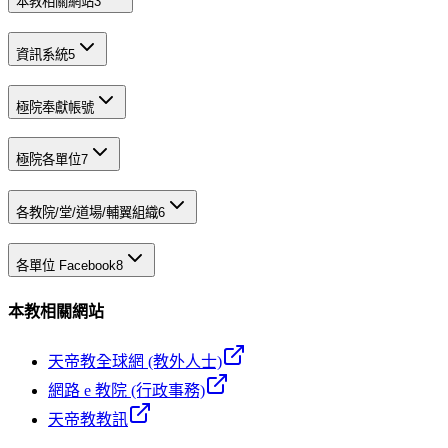
本教相關網站
3
資訊系統
5
極院奉獻帳號
極院各單位
7
各教院/堂/道場/輔翼組織
6
各單位 Facebook
8
本教相關網站
天帝教全球網 (教外人士)
網路 e 教院 (行政事務)
天帝教教訊