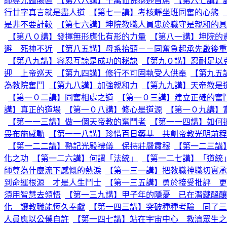
師尊光臨賜匾
【第六六講】千萬仙佛恭迎首席
【第六七講】
行廿字真言就是盡人道
【第七一講】考核靜坐班同奮的心態
是非不要計較
【第七六講】坤院教職人員忠於職守是親和的具
【第八０講】發揮無形應化有形的力量
【第八一講】坤院的
避 死神不近
【第八五講】母系抬頭－－同奮負起承先啟後重
【第八九講】容忍互諒是成功的秘訣
【第九０講】忍耐足以
迎 上帝巡天
【第九四講】修行不可固執受人供奉
【第九五
為教院奮鬥
【第九八講】加強親和力
【第九九講】天帝教是
【第一０二講】同奮相處之道
【第一０三講】建立正確的奮
講】真正的道場
【第一０八講】修心是道源
【第一０九講】
【第一一三講】做一個天帝教的奮鬥者
【第一一四講】如何
畏布施感動
【第一一八講】珍惜百日築基 共創帝教光明前程
【第一二二講】熟記光殿禮儀 保持莊嚴肅穆
【第一二三講
化之功
【第一二六講】何謂「法統」
【第一二七講】「道統
師尊為什麼流下感慨的熱淚
【第一三一講】把教職神職切實承
到命運根源 才是人生鬥士
【第一三五講】勇於接受批評 更
須用智慧去領悟
【第一三九講】甲子年的隱憂 已在潛藏醞釀
化 讓教職能恆久奉獻
【第一四三講】突破種種考驗 同了三
人員應以公僕自許
【第一四七講】站在宇宙中心 救濟眾生之