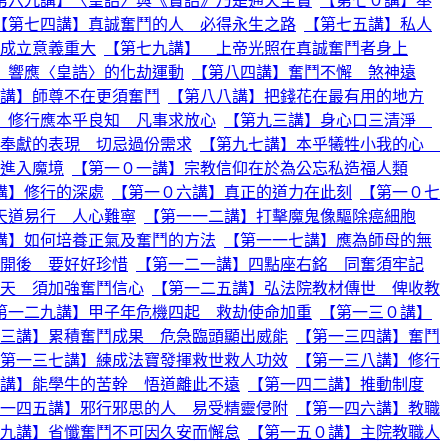
第六九講】〈皇誥〉與《寶誥》乃是通天至寶
【第七０講】奉
【第七四講】真誠奮鬥的人 必得永生之路
【第七五講】私人
成立意義重大
【第七九講】 上帝光照在真誠奮鬥者身上
】響應〈皇誥〉的化劫運動
【第八四講】奮鬥不懈 煞神遠
講】師尊不在更須奮鬥
【第八八講】把錢花在最有用的地方
】修行應本乎良知 凡事求放心
【第九三講】身心口三清淨
奉獻的表現 切忌過份需求
【第九七講】本乎犧牲小我的心
進入魔境
【第一０一講】宗教信仰在於為公忘私造福人類
講】修行的深處
【第一０六講】真正的道力在此刻
【第一０七
天道易行 人心難寧
【第一一二講】打擊魔鬼像驅除癌細胞
講】如何培養正氣及奮鬥的方法
【第一一七講】應為師母的無
開後 要好好珍惜
【第一二一講】四點座右銘 同奮須牢記
天 須加強奮鬥信心
【第一二五講】弘法院教材傳世 俾收教
第一二九講】甲子年危機四起 救劫使命加重
【第一三０講】
三講】累積奮鬥成果 危急臨頭顯出威能
【第一三四講】奮鬥
第一三七講】練成法寶發揮救世救人功效
【第一三八講】修行
講】能學牛的苦幹 悟道離此不遠
【第一四二講】推動制度
一四五講】邪行邪思的人 易受精靈侵附
【第一四六講】教職
九講】省懺奮鬥不可因久安而懈怠
【第一五０講】主院教職人