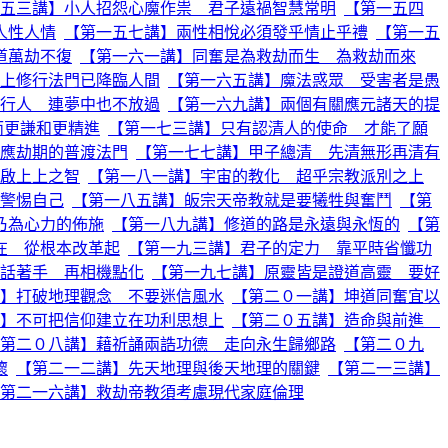
五三講】小人招怨心魔作祟 君子遠禍智慧常明
【第一五四
人性人情
【第一五七講】兩性相悅必須發乎情止乎禮
【第一五
道萬劫不復
【第一六一講】同奮是為救劫而生 為救劫而來
上修行法門已降臨人間
【第一六五講】魔法惑眾 受害者是愚
行人 連夢中也不放過
【第一六九講】兩個有關應元諸天的提
而更謙和更精進
【第一七三講】只有認清人的使命 才能了願
應劫期的普渡法門
【第一七七講】甲子總清 先清無形再清有
啟上上之智
【第一八一講】宇宙的教化 超乎宗教派別之上
警惕自己
【第一八五講】皈宗天帝教就是要犧牲與奮鬥
【第
乃為心力的佈施
【第一八九講】修道的路是永遠與永恆的
【第
在 從根本改革起
【第一九三講】君子的定力 靠平時省懺功
話著手 再相機點化
【第一九七講】原靈皆是證道高靈 要好
】打破地理觀念 不要迷信風水
【第二０一講】坤道同奮宜以
】不可把信仰建立在功利思想上
【第二０五講】造命與前進
第二０八講】藉祈誦兩誥功德 走向永生歸鄉路
【第二０九
懷
【第二一二講】先天地理與後天地理的關鍵
【第二一三講】
第二一六講】救劫帝教須考慮現代家庭倫理