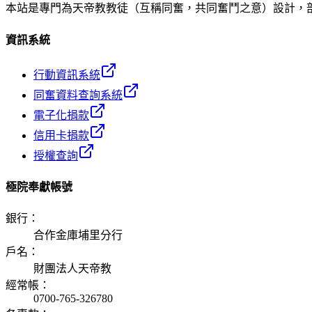
本站是專門為天帝教教徒（互稱同奮，共同奮鬥之意）設計，
資訊系統
行動資訊系統
同奮資料查詢系統
電子化捐款
信用卡捐款
授權查詢
極院奉獻帳號
銀行
：
合作金庫埔里分行
戶名
：
財團法人天帝教
經常帳
：
0700-765-326780