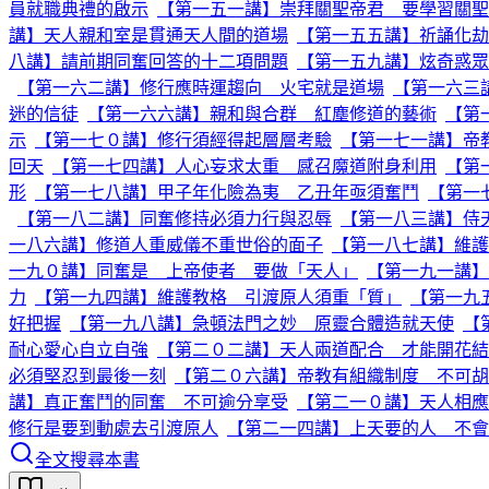
員就職典禮的啟示
【第一五一講】崇拜關聖帝君 要學習關聖
講】天人親和室是貫通天人間的道場
【第一五五講】祈誦化劫
八講】請前期同奮回答的十二項問題
【第一五九講】炫奇惑眾
【第一六二講】修行應時運趨向 火宅就是道場
【第一六三
迷的信徒
【第一六六講】親和與合群 紅塵修道的藝術
【第
示
【第一七０講】修行須經得起層層考驗
【第一七一講】帝
回天
【第一七四講】人心妄求太重 感召魔道附身利用
【第
形
【第一七八講】甲子年化險為夷 乙丑年亟須奮鬥
【第一
【第一八二講】同奮修持必須力行與忍辱
【第一八三講】侍
一八六講】修道人重威儀不重世俗的面子
【第一八七講】維護
一九０講】同奮是 上帝使者 要做「天人」
【第一九一講】
力
【第一九四講】維護教格 引渡原人須重「質」
【第一九
好把握
【第一九八講】急頓法門之妙 原靈合體造就天使
【
耐心愛心自立自強
【第二０二講】天人兩道配合 才能開花結
必須堅忍到最後一刻
【第二０六講】帝教有組織制度 不可
講】真正奮鬥的同奮 不可逾分享受
【第二一０講】天人相應
修行是要到動處去引渡原人
【第二一四講】上天要的人 不會
全文搜尋本書