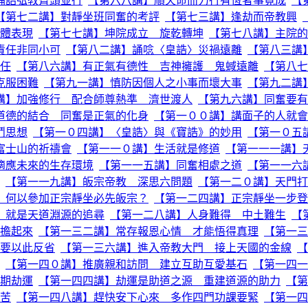
誦誥弘教齊頭並行
【第六八講】順天命而力行有恆者事竟成
【
【第七二講】對靜坐班同奮的考評
【第七三講】逢劫而帝教興
體表現
【第七七講】坤院成立 旋乾轉坤
【第七八講】主院的
責任非同小可
【第八二講】誦唸〈皇誥〉災禍遠離
【第八三講
任
【第八六講】有正氣有德性 吉神擁護 鬼蜮遠離
【第八七
克服困難
【第九一講】慎防因個人之小事而壞大事
【第九二講
講】加強修行 配合師尊熱準 濟世渡人
【第九六講】同奮要有
道德的結合 同奮是正氣的化身
【第一００講】講面子的人就會
鬥思想
【第一０四講】〈皇誥〉與《寶誥》的妙用
【第一０五
富士山的祈禱會
【第一一０講】生活就是修道
【第一一一講】
適應未來的生存環境
【第一一五講】同奮相處之道
【第一一六
【第一一九講】皈宗帝教 深思六問題
【第一二０講】天門打
】何以參加正宗靜坐必先皈宗？
【第一二四講】正宗靜坐一步登
」就是天道淵源的追尋
【第一二八講】人身難得 中土難生
【
擔起來
【第一三二講】常存報恩心情 才能悟得真理
【第一三
要以此反省
【第一三六講】進入帝教大門 接上天國的金線
【
【第一四０講】推廣親和訪問 建立互助互愛基石
【第一四一
期劫運
【第一四四講】劫運是助道之源 重建道源的助力
【第
苦
【第一四八講】趕快安下心來 多作四門功課要緊
【第一四