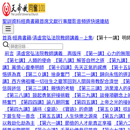
聖訓資料
經典書籍
首席文獻
行事曆
影音頻道
快速連結
首頁
/
經典書籍
/
清虛宮弘法院教師講義－上集
/
【第十一講】明
前言
清虛宮弘法院教師講義 再版序
【第一講】心力的無限
【第七講】人類的使命
【第八講】解答自然之道
【第九講】
講】萬億心靈奉明師
【第十四講】先天正氣的感應
【第十五
悟道為真
【第二０講】捨身奮鬥
【第二一講】歸向永恆的道
講】西方佛祖囑一切往生之靈等回到人間與帝教配合濟世
【第
信與迷信
【第三二講】親情的考驗
【第三三講】消業渡人的
【第三八講】鼓起勇氣迎接挑戰
【第三九講】談幾項觀念上
時奮鬥
【第四四講】諭八期同奮
【第四五講】上帝之光的接
【第四九講】誦持〈皇誥〉《寶誥》的奇蹟
【第五０講】唸
下蒼生發一善念
【第五五講】人生快樂之源泉
【第五六講】
以救劫化劫為主
【第六一講】節儉的人才能真正享福
【第六