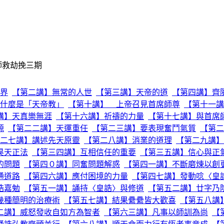
師救劫挽三期
界
【第二講】無常的人世
【第三講】天帝的道
【第四講】齊
什麼是「天帝教」
【第十講】 上帝召見首席師尊
【第十一講
講】天真樂無涯
【第十六講】祈禱的力量
【第十七講】與首席
源
【第二二講】天運重任
【第二三講】要表現奮鬥氣質
【第二
二七講】講述先天原靈
【第二八講】消業的道理
【第二九講】
昊天正法
【第三四講】互相信任的重要
【第三五講】信心與正
的問題
【第四０講】同奮問題解惑
【第四一講】不斷磨煉以創
通道路
【第四六講】應付困境的力量
【第四七講】發動唸〈皇
誥嘉勉
【第五一講】誦持〈皇誥〉與修道
【第五二講】廿字乃
幾種簡明的治療術
【第五七講】結果纍纍皆大歡喜
【第五八講
二講】威怒發收自如方為智者
【第六三講】凡事以師訓為尚
【