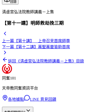
目錄
清虛宮弘法院教師講義－上集
【第十一講】明師救劫挽三期
上一篇
【第十講】 上帝召見首席師尊
下一篇
【第十二講】萬聖萬靈皆助首席
返回《
清虛宮弘法院教師講義－上集
》目錄
同奮101
天帝教同奮資訊平台
各地據點
LINE 意見回饋