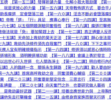
五德
【第一五二講】發揮祈誦力量 化解小我大我劫運
【第一
 就是求放心的力量
【第一五六講】天帝教佈道方式 要合乎
助長魔道 定會墮落三途
【第一六０講】淫念不斷必會墮落魔
講】帝教「道」「行」具足 應專心奉行
【第一六四講】至高無
一六七講】以五個問題測驗同奮悟性
【第一六八講】魔道打擊修
教做法就是「急」 要加緊趕上去
【第一七二講】真正通靈人反
一七五講】天命加上救劫的昊天正法
【第一七六講】靜心坐法是
七九講】救劫先決條件須先自我奮鬥
【第一八０講】下下之事可
天應人宜有明確規儀指示
【第一八四講】修道須以感恩心情時時
道場形象 須明瞭道場功能
【第一八八講】會議上勇於發言 
以出世心行入世道 化人間為淨土
【第一九二講】明白修行內
五講】人的臨終一念 關係永生歸路
【第一九六講】勸人要由好
第一九九講】首席高呼救劫之音 同奮須費心輔協
【第二００講
果
【第二０三講】同奮要能堅定信念 三思言行
【第二０四講
胡亂通靈
【第二０七講】向天奮鬥之外 也要研究做人藝術
【
 是救劫最好武器
【第二一一講】培養出應世能力與 上帝胸
讓他失去打擊機會
【第二一五講】由修身齊家進而替天行道
【