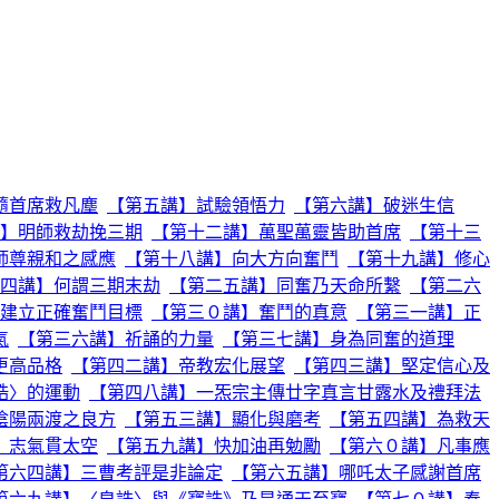
隨首席救凡塵
【第五講】試驗領悟力
【第六講】破迷生信
】明師救劫挽三期
【第十二講】萬聖萬靈皆助首席
【第十三
師尊親和之感應
【第十八講】向大方向奮鬥
【第十九講】修心
四講】何謂三期末劫
【第二五講】同奮乃天命所繫
【第二六
建立正確奮鬥目標
【第三０講】奮鬥的真意
【第三一講】正
氣
【第三六講】祈誦的力量
【第三七講】身為同奮的道理
更高品格
【第四二講】帝教宏化展望
【第四三講】堅定信心及
誥〉的運動
【第四八講】一炁宗主傳廿字真言甘露水及禮拜法
陰陽兩渡之良方
【第五三講】顯化與磨考
【第五四講】為救天
】志氣貫太空
【第五九講】快加油再勉勵
【第六０講】凡事應
第六四講】三曹考評是非論定
【第六五講】哪吒太子感謝首席