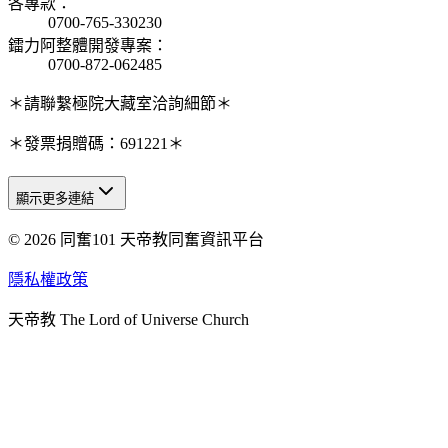
各專款
：
0700-765-330230
鐳力阿整體開發專案
：
0700-872-062485
＊請聯繫極院大藏室洽詢細節＊
＊發票捐贈碼：691221＊
顯示更多連結
© 2026 同奮101 天帝教同奮資訊平台
天人研究總院
天人研究學院
隱私權政策
天人文化院
天帝教 The Lord of Universe Church
天人炁功院
天人圖書館
教史委員會
青年團