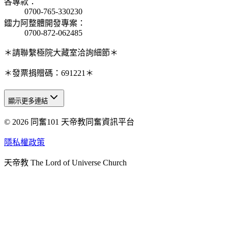
各專款
：
0700-765-330230
鐳力阿整體開發專案
：
0700-872-062485
＊請聯繫極院大藏室洽詢細節＊
＊發票捐贈碼：691221＊
顯示更多連結
© 2026 同奮101 天帝教同奮資訊平台
天人研究總院
天人研究學院
隱私權政策
天人文化院
天帝教 The Lord of Universe Church
天人炁功院
天人圖書館
教史委員會
青年團