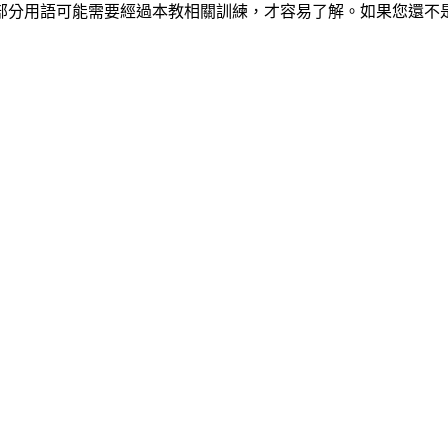
部分用語可能需要經過本教相關訓練，才容易了解。如果您還不