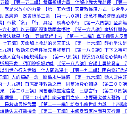
五德
【第一五二講】發揮祈誦力量 化解小我大我劫運
【第一
 就是求放心的力量
【第一五六講】天帝教佈道方式 要合乎
助長魔道 定會墮落三途
【第一六０講】淫念不斷必會墮落魔
講】帝教「道」「行」具足 應專心奉行
【第一六四講】至高無
一六七講】以五個問題測驗同奮悟性
【第一六八講】魔道打擊修
教做法就是「急」 要加緊趕上去
【第一七二講】真正通靈人反
一七五講】天命加上救劫的昊天正法
【第一七六講】靜心坐法是
七九講】救劫先決條件須先自我奮鬥
【第一八０講】下下之事可
天應人宜有明確規儀指示
【第一八四講】修道須以感恩心情時時
道場形象 須明瞭道場功能
【第一八八講】會議上勇於發言 
以出世心行入世道 化人間為淨土
【第一九二講】明白修行內
五講】人的臨終一念 關係永生歸路
【第一九六講】勸人要由好
第一九九講】首席高呼救劫之音 同奮須費心輔協
【第二００講
果
【第二０三講】同奮要能堅定信念 三思言行
【第二０四講
胡亂通靈
【第二０七講】向天奮鬥之外 也要研究做人藝術
【
 是救劫最好武器
【第二一一講】培養出應世能力與 上帝胸
讓他失去打擊機會
【第二一五講】由修身齊家進而替天行道
【