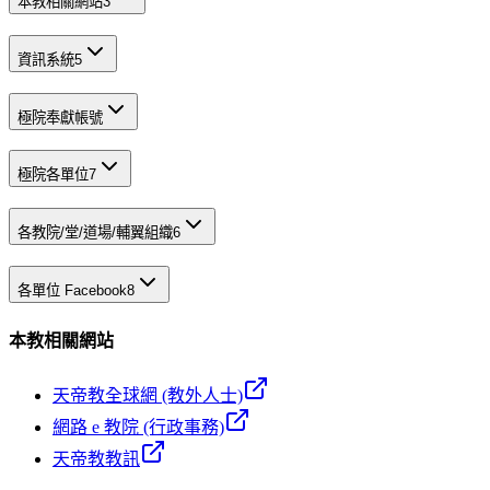
本教相關網站
3
資訊系統
5
極院奉獻帳號
極院各單位
7
各教院/堂/道場/輔翼組織
6
各單位 Facebook
8
本教相關網站
天帝教全球網 (教外人士)
網路 e 教院 (行政事務)
天帝教教訊