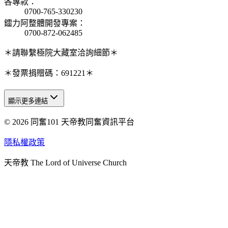
各專款
：
0700-765-330230
鐳力阿整體開發專案
：
0700-872-062485
＊請聯繫極院大藏室洽詢細節＊
＊發票捐贈碼：691221＊
顯示更多連結
© 2026 同奮101 天帝教同奮資訊平台
天人研究總院
天人研究學院
隱私權政策
天人文化院
天帝教 The Lord of Universe Church
天人炁功院
天人圖書館
教史委員會
青年團