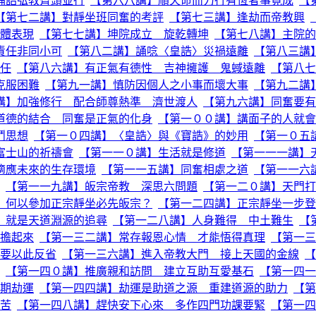
誦誥弘教齊頭並行
【第六八講】順天命而力行有恆者事竟成
【
【第七二講】對靜坐班同奮的考評
【第七三講】逢劫而帝教興
體表現
【第七七講】坤院成立 旋乾轉坤
【第七八講】主院的
責任非同小可
【第八二講】誦唸〈皇誥〉災禍遠離
【第八三講
任
【第八六講】有正氣有德性 吉神擁護 鬼蜮遠離
【第八七
克服困難
【第九一講】慎防因個人之小事而壞大事
【第九二講
講】加強修行 配合師尊熱準 濟世渡人
【第九六講】同奮要有
道德的結合 同奮是正氣的化身
【第一００講】講面子的人就會
鬥思想
【第一０四講】〈皇誥〉與《寶誥》的妙用
【第一０五
富士山的祈禱會
【第一一０講】生活就是修道
【第一一一講】
適應未來的生存環境
【第一一五講】同奮相處之道
【第一一六
【第一一九講】皈宗帝教 深思六問題
【第一二０講】天門打
】何以參加正宗靜坐必先皈宗？
【第一二四講】正宗靜坐一步登
」就是天道淵源的追尋
【第一二八講】人身難得 中土難生
【
擔起來
【第一三二講】常存報恩心情 才能悟得真理
【第一三
要以此反省
【第一三六講】進入帝教大門 接上天國的金線
【
【第一四０講】推廣親和訪問 建立互助互愛基石
【第一四一
期劫運
【第一四四講】劫運是助道之源 重建道源的助力
【第
苦
【第一四八講】趕快安下心來 多作四門功課要緊
【第一四