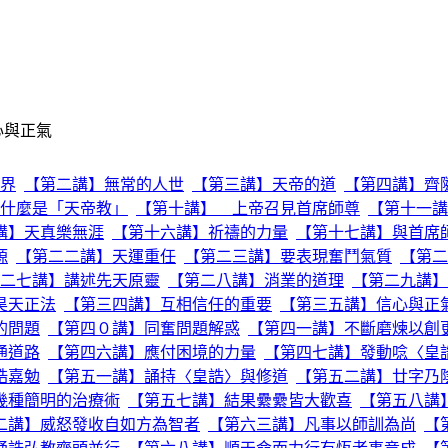
心與正氣
界
【第二講】無常的人世
【第三講】天帝的道
【第四講】齊
什麼是「天帝教」
【第十講】 上帝召見首席師尊
【第十一講
講】天真樂無涯
【第十六講】祈禱的力量
【第十七講】與首席
源
【第二二講】天運重任
【第二三講】要表現奮鬥氣質
【第二
二七講】講述先天原靈
【第二八講】消業的道理
【第二九講】
昊天正法
【第三四講】互相信任的重要
【第三五講】信心與正
的問題
【第四０講】同奮問題解惑
【第四一講】不斷磨煉以創
通道路
【第四六講】應付困境的力量
【第四七講】發動唸〈皇
誥嘉勉
【第五一講】誦持〈皇誥〉與修道
【第五二講】廿字乃
幾種簡明的治療術
【第五七講】結果纍纍皆大歡喜
【第五八講
二講】威怒發收自如方為智者
【第六三講】凡事以師訓為尚
【