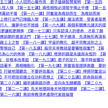
五三講】小人招怨心魔作祟 君子遠禍智慧常明
【第一五四
人性人情
【第一五七講】兩性相悅必須發乎情止乎禮
【第一五
道萬劫不復
【第一六一講】同奮是為救劫而生 為救劫而來
上修行法門已降臨人間
【第一六五講】魔法惑眾 受害者是愚
行人 連夢中也不放過
【第一六九講】兩個有關應元諸天的提
而更謙和更精進
【第一七三講】只有認清人的使命 才能了願
應劫期的普渡法門
【第一七七講】甲子總清 先清無形再清有
啟上上之智
【第一八一講】宇宙的教化 超乎宗教派別之上
警惕自己
【第一八五講】皈宗天帝教就是要犧牲與奮鬥
【第
乃為心力的佈施
【第一八九講】修道的路是永遠與永恆的
【第
在 從根本改革起
【第一九三講】君子的定力 靠平時省懺功
話著手 再相機點化
【第一九七講】原靈皆是證道高靈 要好
】打破地理觀念 不要迷信風水
【第二０一講】坤道同奮宜以
】不可把信仰建立在功利思想上
【第二０五講】造命與前進
第二０八講】藉祈誦兩誥功德 走向永生歸鄉路
【第二０九
懷
【第二一二講】先天地理與後天地理的關鍵
【第二一三講】
第二一六講】救劫帝教須考慮現代家庭倫理