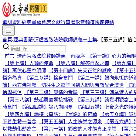
聖訓資料
經典書籍
首席文獻
行事曆
影音頻道
快速連結
首頁
/
經典書籍
/
清虛宮弘法院教師講義－上集
/
【第三五講】信
前言
清虛宮弘法院教師講義 再版序
【第一講】心力的無限
【第七講】人類的使命
【第八講】解答自然之道
【第九講】
講】萬億心靈奉明師
【第十四講】先天正氣的感應
【第十五
悟道為真
【第二０講】捨身奮鬥
【第二一講】歸向永恆的道
講】西方佛祖囑一切往生之靈等回到人間與帝教配合濟世
【第
信與迷信
【第三二講】親情的考驗
【第三三講】消業渡人的
【第三八講】鼓起勇氣迎接挑戰
【第三九講】談幾項觀念上
時奮鬥
【第四四講】諭八期同奮
【第四五講】上帝之光的接
【第四九講】誦持〈皇誥〉《寶誥》的奇蹟
【第五０講】唸
下蒼生發一善念
【第五五講】人生快樂之源泉
【第五六講】
以救劫化劫為主
【第六一講】節儉的人才能真正享福
【第六