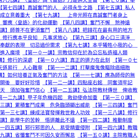
第六九講】〈皇誥〉與《寶誥》乃是通天至寶
【第七０講】奉
【第七四講】真誠奮鬥的人 必得永生之路
【第七五講】私人
成立意義重大
【第七九講】 上帝光照在真誠奮鬥者身上
】響應〈皇誥〉的化劫運動
【第八四講】奮鬥不懈 煞神遠
講】師尊不在更須奮鬥
【第八八講】把錢花在最有用的地方
】修行應本乎良知 凡事求放心
【第九三講】身心口三清淨
奉獻的表現 切忌過份需求
【第九七講】本乎犧牲小我的心
進入魔境
【第一０一講】宗教信仰在於為公忘私造福人類
講】修行的深處
【第一０六講】真正的道力在此刻
【第一０七
天道易行 人心難寧
【第一一二講】打擊魔鬼像驅除癌細胞
講】如何培養正氣及奮鬥的方法
【第一一七講】應為師母的無
開後 要好好珍惜
【第一二一講】四點座右銘 同奮須牢記
天 須加強奮鬥信心
【第一二五講】弘法院教材傳世 俾收教
第一二九講】甲子年危機四起 救劫使命加重
【第一三０講】
三講】累積奮鬥成果 危急臨頭顯出威能
【第一三四講】奮鬥
第一三七講】練成法寶發揮救世救人功效
【第一三八講】修行
講】能學牛的苦幹 悟道離此不遠
【第一四二講】推動制度
一四五講】邪行邪思的人 易受精靈侵附
【第一四六講】教職
九講】省懺奮鬥不可因久安而懈怠
【第一五０講】主院教職人