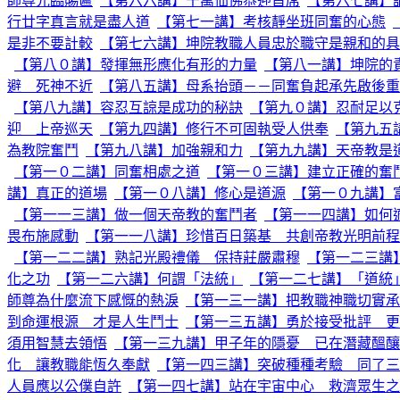
師尊光臨賜匾
【第六六講】千萬仙佛恭迎首席
【第六七講】
行廿字真言就是盡人道
【第七一講】考核靜坐班同奮的心態
是非不要計較
【第七六講】坤院教職人員忠於職守是親和的具
【第八０講】發揮無形應化有形的力量
【第八一講】坤院的
避 死神不近
【第八五講】母系抬頭－－同奮負起承先啟後重
【第八九講】容忍互諒是成功的秘訣
【第九０講】忍耐足以
迎 上帝巡天
【第九四講】修行不可固執受人供奉
【第九五
為教院奮鬥
【第九八講】加強親和力
【第九九講】天帝教是
【第一０二講】同奮相處之道
【第一０三講】建立正確的奮
講】真正的道場
【第一０八講】修心是道源
【第一０九講】
【第一一三講】做一個天帝教的奮鬥者
【第一一四講】如何
畏布施感動
【第一一八講】珍惜百日築基 共創帝教光明前程
【第一二二講】熟記光殿禮儀 保持莊嚴肅穆
【第一二三講
化之功
【第一二六講】何謂「法統」
【第一二七講】「道統
師尊為什麼流下感慨的熱淚
【第一三一講】把教職神職切實承
到命運根源 才是人生鬥士
【第一三五講】勇於接受批評 更
須用智慧去領悟
【第一三九講】甲子年的隱憂 已在潛藏醞釀
化 讓教職能恆久奉獻
【第一四三講】突破種種考驗 同了三
人員應以公僕自許
【第一四七講】站在宇宙中心 救濟眾生之