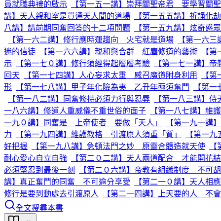
員就職典禮的啟示
【第一五一講】崇拜關聖帝君 要學習關聖
講】天人親和室是貫通天人間的道場
【第一五五講】祈誦化劫
八講】請前期同奮回答的十二項問題
【第一五九講】炫奇惑眾
【第一六二講】修行應時運趨向 火宅就是道場
【第一六三
迷的信徒
【第一六六講】親和與合群 紅塵修道的藝術
【第
示
【第一七０講】修行須經得起層層考驗
【第一七一講】帝
回天
【第一七四講】人心妄求太重 感召魔道附身利用
【第
形
【第一七八講】甲子年化險為夷 乙丑年亟須奮鬥
【第一
【第一八二講】同奮修持必須力行與忍辱
【第一八三講】侍
一八六講】修道人重威儀不重世俗的面子
【第一八七講】維護
一九０講】同奮是 上帝使者 要做「天人」
【第一九一講】
力
【第一九四講】維護教格 引渡原人須重「質」
【第一九
好把握
【第一九八講】急頓法門之妙 原靈合體造就天使
【
耐心愛心自立自強
【第二０二講】天人兩道配合 才能開花結
必須堅忍到最後一刻
【第二０六講】帝教有組織制度 不可
講】真正奮鬥的同奮 不可逾分享受
【第二一０講】天人相應
修行是要到動處去引渡原人
【第二一四講】上天要的人 不會
全文搜尋本書