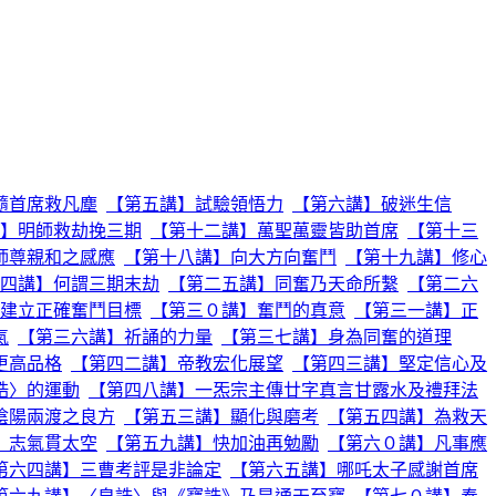
隨首席救凡塵
【第五講】試驗領悟力
【第六講】破迷生信
】明師救劫挽三期
【第十二講】萬聖萬靈皆助首席
【第十三
師尊親和之感應
【第十八講】向大方向奮鬥
【第十九講】修心
四講】何謂三期末劫
【第二五講】同奮乃天命所繫
【第二六
建立正確奮鬥目標
【第三０講】奮鬥的真意
【第三一講】正
氣
【第三六講】祈誦的力量
【第三七講】身為同奮的道理
更高品格
【第四二講】帝教宏化展望
【第四三講】堅定信心及
誥〉的運動
【第四八講】一炁宗主傳廿字真言甘露水及禮拜法
陰陽兩渡之良方
【第五三講】顯化與磨考
【第五四講】為救天
】志氣貫太空
【第五九講】快加油再勉勵
【第六０講】凡事應
第六四講】三曹考評是非論定
【第六五講】哪吒太子感謝首席