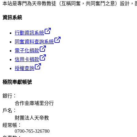
本站是專門為天帝教教徒（互稱同奮，共同奮鬥之意）設計，
資訊系統
行動資訊系統
同奮資料查詢系統
電子化捐款
信用卡捐款
授權查詢
極院奉獻帳號
銀行
：
合作金庫埔里分行
戶名
：
財團法人天帝教
經常帳
：
0700-765-326780