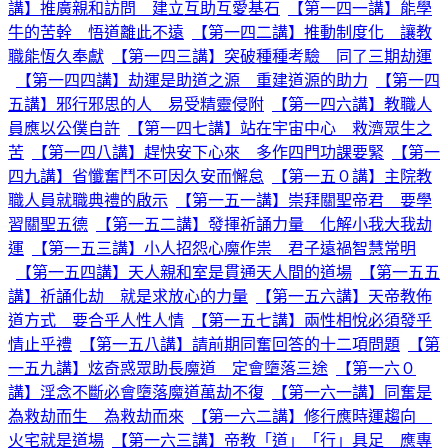
講】推廣親和訪問 建立互助互愛基石
【第一四一講】能學
牛的苦幹 悟道離此不遠
【第一四二講】推動制度化 讓教
職能恆久奉獻
【第一四三講】突破種種考驗 同了三期劫運
【第一四四講】劫運是助道之源 重建道源的助力
【第一四
五講】邪行邪思的人 易受精靈侵附
【第一四六講】教職人
員應以公僕自許
【第一四七講】站在宇宙中心 救濟眾生之
苦
【第一四八講】趕快安下心來 多作四門功課要緊
【第一
四九講】省懺奮鬥不可因久安而懈怠
【第一五０講】主院教
職人員就職典禮的啟示
【第一五一講】崇拜關聖帝君 要學
習關聖五德
【第一五二講】發揮祈誦力量 化解小我大我劫
運
【第一五三講】小人招怨心魔作祟 君子遠禍智慧常明
【第一五四講】天人親和室是貫通天人間的道場
【第一五五
講】祈誦化劫 就是求放心的力量
【第一五六講】天帝教佈
道方式 要合乎人性人情
【第一五七講】兩性相悅必須發乎
情止乎禮
【第一五八講】請前期同奮回答的十二項問題
【第
一五九講】炫奇惑眾助長魔道 定會墮落三途
【第一六０
講】淫念不斷必會墮落魔道萬劫不復
【第一六一講】同奮是
為救劫而生 為救劫而來
【第一六二講】修行應時運趨向
火宅就是道場
【第一六三講】帝教「道」「行」具足 應專