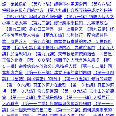
護 鬼蜮遠離
【第八七講】師尊不在更須奮鬥
【第八八講】
把錢花在最有用的地方
【第八九講】容忍互諒是成功的秘訣
【第九０講】忍耐足以克服困難
【第九一講】慎防因個人之
小事而壞大事
【第九二講】修行應本乎良知 凡事求放心
【第九三講】身心口三清淨 迎 上帝巡天
【第九四講】修
行不可固執受人供奉
【第九五講】加強修行 配合師尊熱
準 濟世渡人
【第九六講】同奮要有奉獻的表現 切忌過份
需求
【第九七講】本乎犧牲小我的心 為教院奮鬥
【第九八
講】加強親和力
【第九九講】天帝教是道德的結合 同奮是
正氣的化身
【第一００講】講面子的人就會進入魔境
【第一
０一講】宗教信仰在於為公忘私造福人類
【第一０二講】同
奮相處之道
【第一０三講】建立正確的奮鬥思想
【第一０四
講】〈皇誥〉與《寶誥》的妙用
【第一０五講】修行的深處
【第一０六講】真正的道力在此刻
【第一０七講】真正的道
場
【第一０八講】修心是道源
【第一０九講】富士山的祈禱
會
【第一一０講】生活就是修道
【第一一一講】天道易行
人心難寧
【第一一二講】打擊魔鬼像驅除癌細胞
【第一一三
講】做一個天帝教的奮鬥者
【第一一四講】如何適應未來的