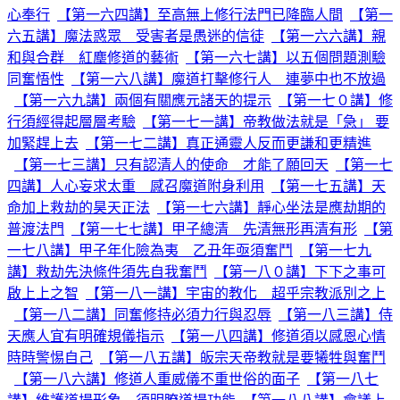
心奉行
【第一六四講】至高無上修行法門已降臨人間
【第一
六五講】魔法惑眾 受害者是愚迷的信徒
【第一六六講】親
和與合群 紅塵修道的藝術
【第一六七講】以五個問題測驗
同奮悟性
【第一六八講】魔道打擊修行人 連夢中也不放過
【第一六九講】兩個有關應元諸天的提示
【第一七０講】修
行須經得起層層考驗
【第一七一講】帝教做法就是「急」 要
加緊趕上去
【第一七二講】真正通靈人反而更謙和更精進
【第一七三講】只有認清人的使命 才能了願回天
【第一七
四講】人心妄求太重 感召魔道附身利用
【第一七五講】天
命加上救劫的昊天正法
【第一七六講】靜心坐法是應劫期的
普渡法門
【第一七七講】甲子總清 先清無形再清有形
【第
一七八講】甲子年化險為夷 乙丑年亟須奮鬥
【第一七九
講】救劫先決條件須先自我奮鬥
【第一八０講】下下之事可
啟上上之智
【第一八一講】宇宙的教化 超乎宗教派別之上
【第一八二講】同奮修持必須力行與忍辱
【第一八三講】侍
天應人宜有明確規儀指示
【第一八四講】修道須以感恩心情
時時警惕自己
【第一八五講】皈宗天帝教就是要犧牲與奮鬥
【第一八六講】修道人重威儀不重世俗的面子
【第一八七