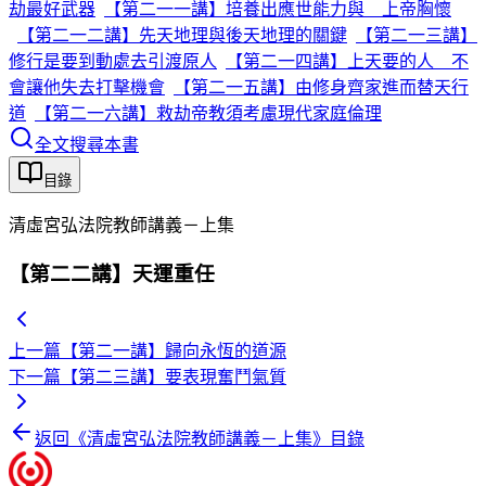
劫最好武器
【第二一一講】培養出應世能力與 上帝胸懷
【第二一二講】先天地理與後天地理的關鍵
【第二一三講】
修行是要到動處去引渡原人
【第二一四講】上天要的人 不
會讓他失去打擊機會
【第二一五講】由修身齊家進而替天行
道
【第二一六講】救劫帝教須考慮現代家庭倫理
全文搜尋本書
目錄
清虛宮弘法院教師講義－上集
【第二二講】天運重任
上一篇
【第二一講】歸向永恆的道源
下一篇
【第二三講】要表現奮鬥氣質
返回《
清虛宮弘法院教師講義－上集
》目錄