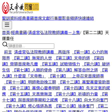
聖訓資料
經典書籍
首席文獻
行事曆
影音頻道
快速連結
首頁
/
經典書籍
/
清虛宮弘法院教師講義－上集
/
【第二二講】天
運重任
前言
清虛宮弘法院教師講義 再版序
【第一講】心力的無
限界
【第二講】無常的人世
【第三講】天帝的道
【第四
講】齊隨首席救凡塵
【第五講】試驗領悟力
【第六講】破迷
生信
【第七講】人類的使命
【第八講】解答自然之道
【第
九講】什麼是「天帝教」
【第十講】 上帝召見首席師尊
【第十一講】明師救劫挽三期
【第十二講】萬聖萬靈皆助首
席
【第十三講】萬億心靈奉明師
【第十四講】先天正氣的感
應
【第十五講】天真樂無涯
【第十六講】祈禱的力量
【第
十七講】與首席師尊親和之感應
【第十八講】向大方向奮鬥
【第十九講】修心悟道為真
【第二０講】捨身奮鬥
【第二