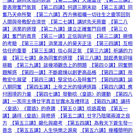
一講】歸向永恆的道源
【第二二講】天運重任
【第二三講】
要表現奮鬥氣質
【第二四講】何謂三期末劫
【第二五講】同
奮乃天命所繫
【第二六講】西方佛祖囑一切往生之靈等回到
人間與帝教配合濟世
【第二七講】講述先天原靈
【第二八
講】消業的道理
【第二九講】建立正確奮鬥目標
【第三０
講】奮鬥的真意
【第三一講】正信與迷信
【第三二講】親情
的考驗
【第三三講】消業渡人的昊天正法
【第三四講】互相
信任的重要
【第三五講】信心與正氣
【第三六講】祈誦的力
量
【第三七講】身為同奮的道理
【第三八講】鼓起勇氣迎接
挑戰
【第三九講】談幾項觀念上的問題
【第四０講】同奮問
題解惑
【第四一講】不斷磨煉以創更高品格
【第四二講】帝
教宏化展望
【第四三講】堅定信心及時奮鬥
【第四四講】諭
八期同奮
【第四五講】上帝之光的接通道路
【第四六講】應
付困境的力量
【第四七講】發動唸〈皇誥〉的運動
【第四八
講】一炁宗主傳廿字真言甘露水及禮拜法
【第四九講】誦持
〈皇誥〉《寶誥》的奇蹟
【第五０講】唸誥嘉勉
【第五一
講】誦持〈皇誥〉與修道
【第五二講】廿字乃陰陽兩渡之良
方
【第五三講】顯化與磨考
【第五四講】為救天下蒼生發一
善念
【第五五講】人生快樂之源泉
【第五六講】幾種簡明的