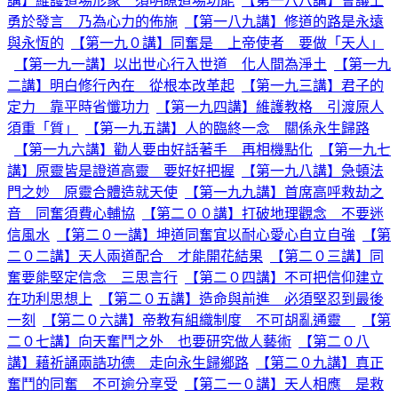
講】維護道場形象 須明瞭道場功能
【第一八八講】會議上
勇於發言 乃為心力的佈施
【第一八九講】修道的路是永遠
與永恆的
【第一九０講】同奮是 上帝使者 要做「天人」
【第一九一講】以出世心行入世道 化人間為淨土
【第一九
二講】明白修行內在 從根本改革起
【第一九三講】君子的
定力 靠平時省懺功力
【第一九四講】維護教格 引渡原人
須重「質」
【第一九五講】人的臨終一念 關係永生歸路
【第一九六講】勸人要由好話著手 再相機點化
【第一九七
講】原靈皆是證道高靈 要好好把握
【第一九八講】急頓法
門之妙 原靈合體造就天使
【第一九九講】首席高呼救劫之
音 同奮須費心輔協
【第二００講】打破地理觀念 不要迷
信風水
【第二０一講】坤道同奮宜以耐心愛心自立自強
【第
二０二講】天人兩道配合 才能開花結果
【第二０三講】同
奮要能堅定信念 三思言行
【第二０四講】不可把信仰建立
在功利思想上
【第二０五講】造命與前進 必須堅忍到最後
一刻
【第二０六講】帝教有組織制度 不可胡亂通靈
【第
二０七講】向天奮鬥之外 也要研究做人藝術
【第二０八
講】藉祈誦兩誥功德 走向永生歸鄉路
【第二０九講】真正
奮鬥的同奮 不可逾分享受
【第二一０講】天人相應 是救