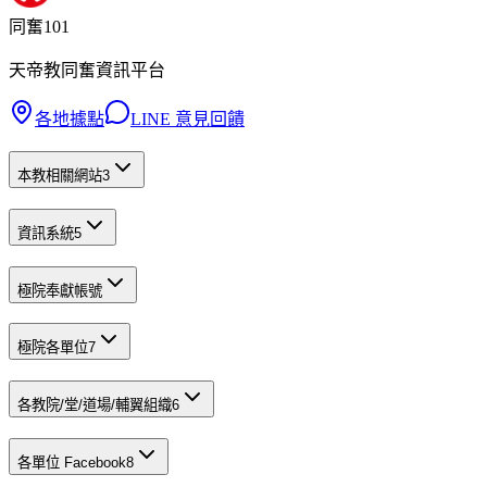
同奮101
天帝教同奮資訊平台
各地據點
LINE 意見回饋
本教相關網站
3
資訊系統
5
極院奉獻帳號
極院各單位
7
各教院/堂/道場/輔翼組織
6
各單位 Facebook
8