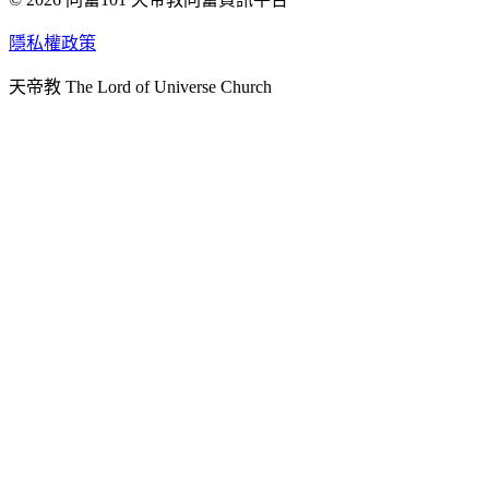
天人研究學院
隱私權政策
天人文化院
天帝教 The Lord of Universe Church
天人炁功院
天人圖書館
教史委員會
青年團
始院
台北市掌院
臺南初院
天安太和道場
天安服務預約
中華民國紅心字會