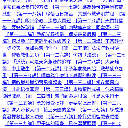
生存環境
【第一一五講】同奮相處之道
【第一一六講】如何
培養正氣及奮鬥的方法
【第一一七講】應為師母的無畏布施
感動
【第一一八講】珍惜百日築基 共創帝教光明前程
【第
一一九講】皈宗帝教 深思六問題
【第一二０講】天門打開
後 要好好珍惜
【第一二一講】四點座右銘 同奮須牢記
【第一二二講】熟記光殿禮儀 保持莊嚴肅穆
【第一二三
講】何以參加正宗靜坐必先皈宗？
【第一二四講】正宗靜坐
一步登天 須加強奮鬥信心
【第一二五講】弘法院教材傳
世 俾收教化之功
【第一二六講】何謂「法統」
【第一二七
講】「道統」就是天道淵源的追尋
【第一二八講】人身難
得 中土難生
【第一二九講】甲子年危機四起 救劫使命加
重
【第一三０講】師尊為什麼流下感慨的熱淚
【第一三一
講】把教職神職切實承擔起來
【第一三二講】常存報恩心
情 才能悟得真理
【第一三三講】累積奮鬥成果 危急臨頭
顯出威能
【第一三四講】奮鬥到命運根源 才是人生鬥士
【第一三五講】勇於接受批評 更要以此反省
【第一三六
講】進入帝教大門 接上天國的金線
【第一三七講】練成法
寶發揮救世救人功效
【第一三八講】修行須用智慧去領悟
【第一三九講】甲子年的隱憂 已在潛藏醞釀
【第一四０