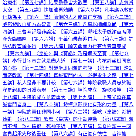
治療術
【第五七講】結果纍纍皆大歡喜
【第五八講】志氣貫
太空
【第五九講】快加油再勉勵
【第六０講】凡事應以救劫
化劫為主
【第六一講】節儉的人才能真正享福
【第六二講】
威怒發收自如方為智者
【第六三講】凡事以師訓為尚
【第六
四講】三曹考評是非論定
【第六五講】哪吒太子感謝首席師
尊光臨賜匾
【第六六講】千萬仙佛恭迎首席
【第六七講】誦
誥弘教齊頭並行
【第六八講】順天命而力行有恆者事竟成
【第六九講】〈皇誥〉與《寶誥》乃是通天至寶
【第七０
講】奉行廿字真言就是盡人道
【第七一講】考核靜坐班同奮
的心態
【第七二講】對靜坐班同奮的考評
【第七三講】逢劫
而帝教興
【第七四講】真誠奮鬥的人 必得永生之路
【第七
五講】私人是非不要計較
【第七六講】坤院教職人員忠於職
守是親和的具體表現
【第七七講】坤院成立 旋乾轉坤
【第
七八講】主院的成立意義重大
【第七九講】 上帝光照在真
誠奮鬥者身上
【第八０講】發揮無形應化有形的力量
【第八
一講】坤院的責任非同小可
【第八二講】誦唸〈皇誥〉災禍
遠離
【第八三講】響應〈皇誥〉的化劫運動
【第八四講】奮
鬥不懈 煞神遠避 死神不近
【第八五講】母系抬頭－－同
奮負起承先啟後重任
【第八六講】有正氣有德性 吉神擁