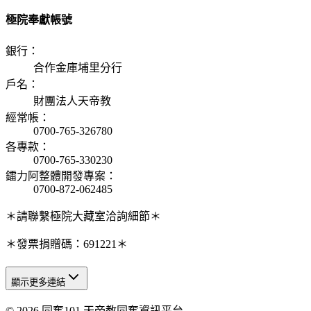
極院奉獻帳號
銀行
：
合作金庫埔里分行
戶名
：
財團法人天帝教
經常帳
：
0700-765-326780
各專款
：
0700-765-330230
鐳力阿整體開發專案
：
0700-872-062485
＊請聯繫極院大藏室洽詢細節＊
＊發票捐贈碼：691221＊
顯示更多連結
© 2026 同奮101 天帝教同奮資訊平台
天人研究總院