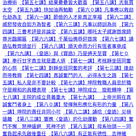
治療術
【第五七講】結果纍纍皆大歡喜
【第五八講】志氣貫
太空
【第五九講】快加油再勉勵
【第六０講】凡事應以救劫
化劫為主
【第六一講】節儉的人才能真正享福
【第六二講】
威怒發收自如方為智者
【第六三講】凡事以師訓為尚
【第六
四講】三曹考評是非論定
【第六五講】哪吒太子感謝首席師
尊光臨賜匾
【第六六講】千萬仙佛恭迎首席
【第六七講】誦
誥弘教齊頭並行
【第六八講】順天命而力行有恆者事竟成
【第六九講】〈皇誥〉與《寶誥》乃是通天至寶
【第七０
講】奉行廿字真言就是盡人道
【第七一講】考核靜坐班同奮
的心態
【第七二講】對靜坐班同奮的考評
【第七三講】逢劫
而帝教興
【第七四講】真誠奮鬥的人 必得永生之路
【第七
五講】私人是非不要計較
【第七六講】坤院教職人員忠於職
守是親和的具體表現
【第七七講】坤院成立 旋乾轉坤
【第
七八講】主院的成立意義重大
【第七九講】 上帝光照在真
誠奮鬥者身上
【第八０講】發揮無形應化有形的力量
【第八
一講】坤院的責任非同小可
【第八二講】誦唸〈皇誥〉災禍
遠離
【第八三講】響應〈皇誥〉的化劫運動
【第八四講】奮
鬥不懈 煞神遠避 死神不近
【第八五講】母系抬頭－－同
奮負起承先啟後重任
【第八六講】有正氣有德性 吉神擁