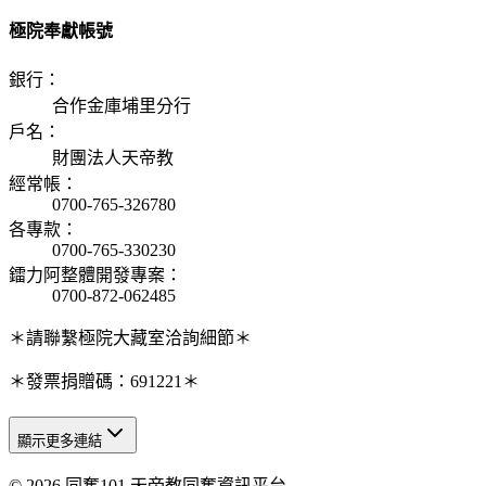
極院奉獻帳號
銀行
：
合作金庫埔里分行
戶名
：
財團法人天帝教
經常帳
：
0700-765-326780
各專款
：
0700-765-330230
鐳力阿整體開發專案
：
0700-872-062485
＊請聯繫極院大藏室洽詢細節＊
＊發票捐贈碼：691221＊
顯示更多連結
© 2026 同奮101 天帝教同奮資訊平台
天人研究總院