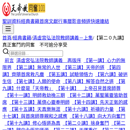
聖訓資料
經典書籍
首席文獻
行事曆
影音頻道
快速連結
首頁
/
經典書籍
/
清虛宮弘法院教師講義－上集
/
【第二０九講】
真正奮鬥的同奮 不可逾分享受
前言
清虛宮弘法院教師講義 再版序
【第一講】心力的無
限界
【第二講】無常的人世
【第三講】天帝的道
【第四
講】齊隨首席救凡塵
【第五講】試驗領悟力
【第六講】破迷
生信
【第七講】人類的使命
【第八講】解答自然之道
【第
九講】什麼是「天帝教」
【第十講】 上帝召見首席師尊
【第十一講】明師救劫挽三期
【第十二講】萬聖萬靈皆助首
席
【第十三講】萬億心靈奉明師
【第十四講】先天正氣的感
應
【第十五講】天真樂無涯
【第十六講】祈禱的力量
【第
十七講】與首席師尊親和之感應
【第十八講】向大方向奮鬥
【第十九講】修心悟道為真
【第二０講】捨身奮鬥
【第二