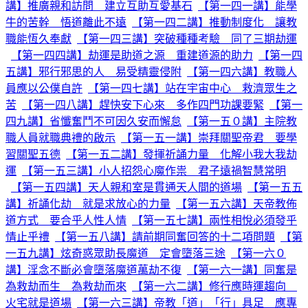
講】推廣親和訪問 建立互助互愛基石
【第一四一講】能學
牛的苦幹 悟道離此不遠
【第一四二講】推動制度化 讓教
職能恆久奉獻
【第一四三講】突破種種考驗 同了三期劫運
【第一四四講】劫運是助道之源 重建道源的助力
【第一四
五講】邪行邪思的人 易受精靈侵附
【第一四六講】教職人
員應以公僕自許
【第一四七講】站在宇宙中心 救濟眾生之
苦
【第一四八講】趕快安下心來 多作四門功課要緊
【第一
四九講】省懺奮鬥不可因久安而懈怠
【第一五０講】主院教
職人員就職典禮的啟示
【第一五一講】崇拜關聖帝君 要學
習關聖五德
【第一五二講】發揮祈誦力量 化解小我大我劫
運
【第一五三講】小人招怨心魔作祟 君子遠禍智慧常明
【第一五四講】天人親和室是貫通天人間的道場
【第一五五
講】祈誦化劫 就是求放心的力量
【第一五六講】天帝教佈
道方式 要合乎人性人情
【第一五七講】兩性相悅必須發乎
情止乎禮
【第一五八講】請前期同奮回答的十二項問題
【第
一五九講】炫奇惑眾助長魔道 定會墮落三途
【第一六０
講】淫念不斷必會墮落魔道萬劫不復
【第一六一講】同奮是
為救劫而生 為救劫而來
【第一六二講】修行應時運趨向
火宅就是道場
【第一六三講】帝教「道」「行」具足 應專