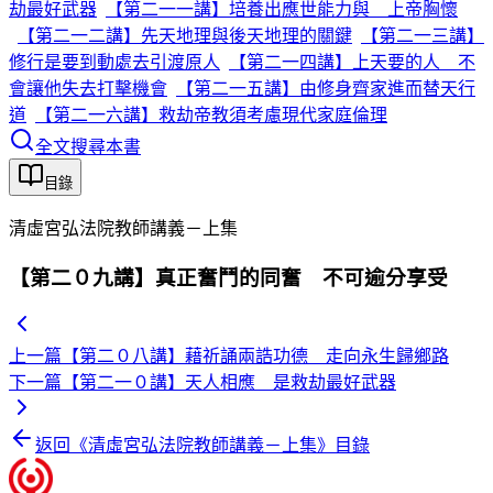
劫最好武器
【第二一一講】培養出應世能力與 上帝胸懷
【第二一二講】先天地理與後天地理的關鍵
【第二一三講】
修行是要到動處去引渡原人
【第二一四講】上天要的人 不
會讓他失去打擊機會
【第二一五講】由修身齊家進而替天行
道
【第二一六講】救劫帝教須考慮現代家庭倫理
全文搜尋本書
目錄
清虛宮弘法院教師講義－上集
【第二０九講】真正奮鬥的同奮 不可逾分享受
上一篇
【第二０八講】藉祈誦兩誥功德 走向永生歸鄉路
下一篇
【第二一０講】天人相應 是救劫最好武器
返回《
清虛宮弘法院教師講義－上集
》目錄