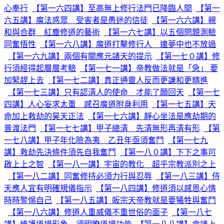
心奉行
【第一六四講】至高無上修行法門已降臨人間
【第一
六五講】魔法惑眾 受害者是愚迷的信徒
【第一六六講】親
和與合群 紅塵修道的藝術
【第一六七講】以五個問題測驗
同奮悟性
【第一六八講】魔道打擊修行人 連夢中也不放過
【第一六九講】兩個有關應元諸天的提示
【第一七０講】修
行須經得起層層考驗
【第一七一講】帝教做法就是「急」 要
加緊趕上去
【第一七二講】真正通靈人反而更謙和更精進
【第一七三講】只有認清人的使命 才能了願回天
【第一七
四講】人心妄求太重 感召魔道附身利用
【第一七五講】天
命加上救劫的昊天正法
【第一七六講】靜心坐法是應劫期的
普渡法門
【第一七七講】甲子總清 先清無形再清有形
【第
一七八講】甲子年化險為夷 乙丑年亟須奮鬥
【第一七九
講】救劫先決條件須先自我奮鬥
【第一八０講】下下之事可
啟上上之智
【第一八一講】宇宙的教化 超乎宗教派別之上
【第一八二講】同奮修持必須力行與忍辱
【第一八三講】侍
天應人宜有明確規儀指示
【第一八四講】修道須以感恩心情
時時警惕自己
【第一八五講】皈宗天帝教就是要犧牲與奮鬥
【第一八六講】修道人重威儀不重世俗的面子
【第一八七