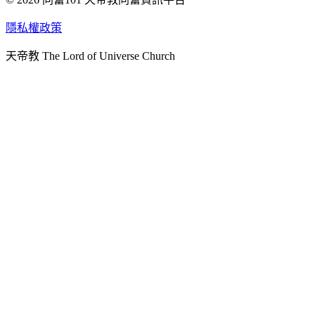
天人研究學院
隱私權政策
天人文化院
天帝教 The Lord of Universe Church
天人炁功院
天人圖書館
教史委員會
青年團
始院
台北市掌院
臺南初院
天安太和道場
天安服務預約
中華民國紅心字會