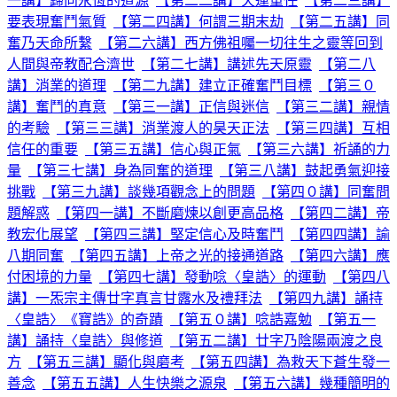
一講】歸向永恆的道源
【第二二講】天運重任
【第二三講】
要表現奮鬥氣質
【第二四講】何謂三期末劫
【第二五講】同
奮乃天命所繫
【第二六講】西方佛祖囑一切往生之靈等回到
人間與帝教配合濟世
【第二七講】講述先天原靈
【第二八
講】消業的道理
【第二九講】建立正確奮鬥目標
【第三０
講】奮鬥的真意
【第三一講】正信與迷信
【第三二講】親情
的考驗
【第三三講】消業渡人的昊天正法
【第三四講】互相
信任的重要
【第三五講】信心與正氣
【第三六講】祈誦的力
量
【第三七講】身為同奮的道理
【第三八講】鼓起勇氣迎接
挑戰
【第三九講】談幾項觀念上的問題
【第四０講】同奮問
題解惑
【第四一講】不斷磨煉以創更高品格
【第四二講】帝
教宏化展望
【第四三講】堅定信心及時奮鬥
【第四四講】諭
八期同奮
【第四五講】上帝之光的接通道路
【第四六講】應
付困境的力量
【第四七講】發動唸〈皇誥〉的運動
【第四八
講】一炁宗主傳廿字真言甘露水及禮拜法
【第四九講】誦持
〈皇誥〉《寶誥》的奇蹟
【第五０講】唸誥嘉勉
【第五一
講】誦持〈皇誥〉與修道
【第五二講】廿字乃陰陽兩渡之良
方
【第五三講】顯化與磨考
【第五四講】為救天下蒼生發一
善念
【第五五講】人生快樂之源泉
【第五六講】幾種簡明的