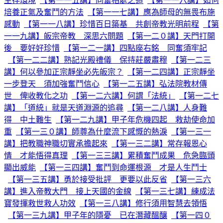
生存環境
【第一一五講】同奮相處之道
【第一一六講】如何
培養正氣及奮鬥的方法
【第一一七講】應為師母的無畏布施
感動
【第一一八講】珍惜百日築基 共創帝教光明前程
【第
一一九講】皈宗帝教 深思六問題
【第一二０講】天門打開
後 要好好珍惜
【第一二一講】四點座右銘 同奮須牢記
【第一二二講】熟記光殿禮儀 保持莊嚴肅穆
【第一二三
講】何以參加正宗靜坐必先皈宗？
【第一二四講】正宗靜坐
一步登天 須加強奮鬥信心
【第一二五講】弘法院教材傳
世 俾收教化之功
【第一二六講】何謂「法統」
【第一二七
講】「道統」就是天道淵源的追尋
【第一二八講】人身難
得 中土難生
【第一二九講】甲子年危機四起 救劫使命加
重
【第一三０講】師尊為什麼流下感慨的熱淚
【第一三一
講】把教職神職切實承擔起來
【第一三二講】常存報恩心
情 才能悟得真理
【第一三三講】累積奮鬥成果 危急臨頭
顯出威能
【第一三四講】奮鬥到命運根源 才是人生鬥士
【第一三五講】勇於接受批評 更要以此反省
【第一三六
講】進入帝教大門 接上天國的金線
【第一三七講】練成法
寶發揮救世救人功效
【第一三八講】修行須用智慧去領悟
【第一三九講】甲子年的隱憂 已在潛藏醞釀
【第一四０