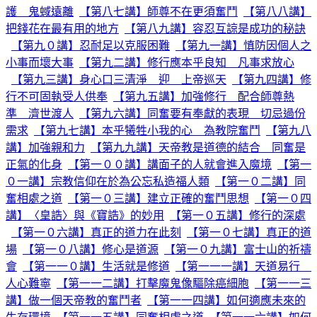
護 鬼蜮遠離
【第八七講】師尊不在更須奮鬥
【第八八講】
把錢花在最有用的地方
【第八九講】容忍互諒是成功的秘訣
【第九０講】忍耐足以克服困難
【第九一講】慎防因個人之
小事而壞大事
【第九二講】修行應本乎良知 凡事求放心
【第九三講】身心口三清淨 迎 上帝巡天
【第九四講】修
行不可固執受人供奉
【第九五講】加強修行 配合師尊熱
準 濟世渡人
【第九六講】同奮要有奉獻的表現 切忌過份
需求
【第九七講】本乎犧牲小我的心 為教院奮鬥
【第九八
講】加強親和力
【第九九講】天帝教是道德的結合 同奮是
正氣的化身
【第一００講】講面子的人就會進入魔境
【第一
０一講】宗教信仰在於為公忘私造福人類
【第一０二講】同
奮相處之道
【第一０三講】建立正確的奮鬥思想
【第一０四
講】〈皇誥〉與《寶誥》的妙用
【第一０五講】修行的深處
【第一０六講】真正的道力在此刻
【第一０七講】真正的道
場
【第一０八講】修心是道源
【第一０九講】富士山的祈禱
會
【第一一０講】生活就是修道
【第一一一講】天道易行
人心難寧
【第一一二講】打擊魔鬼像驅除癌細胞
【第一一三
講】做一個天帝教的奮鬥者
【第一一四講】如何適應未來的