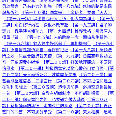
講】維護道場形象 須明瞭道場功能
【第一八八講】會議上
勇於發言 乃為心力的佈施
【第一八九講】修道的路是永遠
與永恆的
【第一九０講】同奮是 上帝使者 要做「天人」
【第一九一講】以出世心行入世道 化人間為淨土
【第一九
二講】明白修行內在 從根本改革起
【第一九三講】君子的
定力 靠平時省懺功力
【第一九四講】維護教格 引渡原人
須重「質」
【第一九五講】人的臨終一念 關係永生歸路
【第一九六講】勸人要由好話著手 再相機點化
【第一九七
講】原靈皆是證道高靈 要好好把握
【第一九八講】急頓法
門之妙 原靈合體造就天使
【第一九九講】首席高呼救劫之
音 同奮須費心輔協
【第二００講】打破地理觀念 不要迷
信風水
【第二０一講】坤道同奮宜以耐心愛心自立自強
【第
二０二講】天人兩道配合 才能開花結果
【第二０三講】同
奮要能堅定信念 三思言行
【第二０四講】不可把信仰建立
在功利思想上
【第二０五講】造命與前進 必須堅忍到最後
一刻
【第二０六講】帝教有組織制度 不可胡亂通靈
【第
二０七講】向天奮鬥之外 也要研究做人藝術
【第二０八
講】藉祈誦兩誥功德 走向永生歸鄉路
【第二０九講】真正
奮鬥的同奮 不可逾分享受
【第二一０講】天人相應 是救