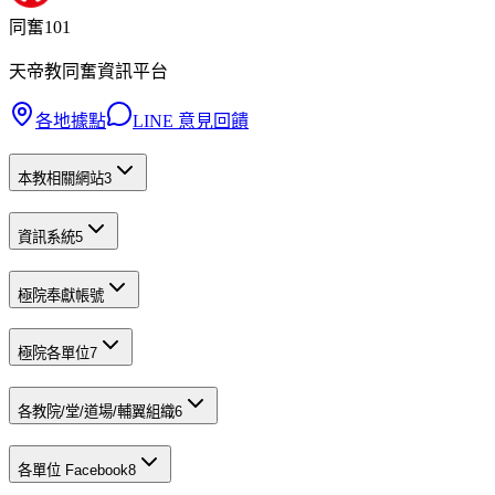
同奮101
天帝教同奮資訊平台
各地據點
LINE 意見回饋
本教相關網站
3
資訊系統
5
極院奉獻帳號
極院各單位
7
各教院/堂/道場/輔翼組織
6
各單位 Facebook
8