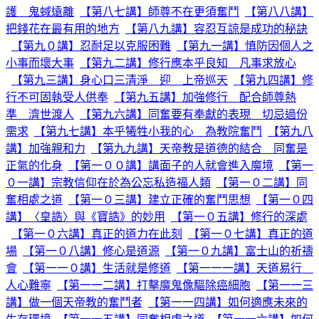
護 鬼蜮遠離
【第八七講】師尊不在更須奮鬥
【第八八講】
把錢花在最有用的地方
【第八九講】容忍互諒是成功的秘訣
【第九０講】忍耐足以克服困難
【第九一講】慎防因個人之
小事而壞大事
【第九二講】修行應本乎良知 凡事求放心
【第九三講】身心口三清淨 迎 上帝巡天
【第九四講】修
行不可固執受人供奉
【第九五講】加強修行 配合師尊熱
準 濟世渡人
【第九六講】同奮要有奉獻的表現 切忌過份
需求
【第九七講】本乎犧牲小我的心 為教院奮鬥
【第九八
講】加強親和力
【第九九講】天帝教是道德的結合 同奮是
正氣的化身
【第一００講】講面子的人就會進入魔境
【第一
０一講】宗教信仰在於為公忘私造福人類
【第一０二講】同
奮相處之道
【第一０三講】建立正確的奮鬥思想
【第一０四
講】〈皇誥〉與《寶誥》的妙用
【第一０五講】修行的深處
【第一０六講】真正的道力在此刻
【第一０七講】真正的道
場
【第一０八講】修心是道源
【第一０九講】富士山的祈禱
會
【第一一０講】生活就是修道
【第一一一講】天道易行
人心難寧
【第一一二講】打擊魔鬼像驅除癌細胞
【第一一三
講】做一個天帝教的奮鬥者
【第一一四講】如何適應未來的