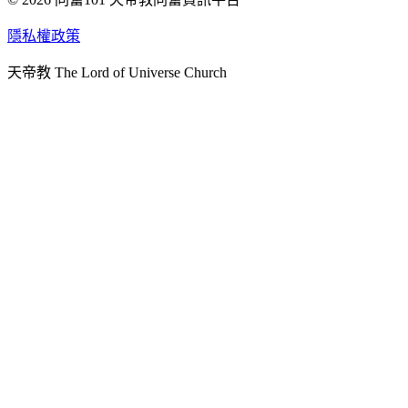
天人研究學院
隱私權政策
天人文化院
天帝教 The Lord of Universe Church
天人炁功院
天人圖書館
教史委員會
青年團
始院
台北市掌院
臺南初院
天安太和道場
天安服務預約
中華民國紅心字會