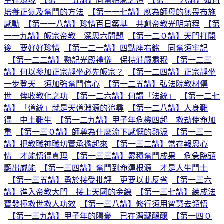
生存環境
【第一一五講】同奮相處之道
【第一一六講】如何
培養正氣及奮鬥的方法
【第一一七講】應為師母的無畏布施
感動
【第一一八講】珍惜百日築基 共創帝教光明前程
【第
一一九講】皈宗帝教 深思六問題
【第一二０講】天門打開
後 要好好珍惜
【第一二一講】四點座右銘 同奮須牢記
【第一二二講】熟記光殿禮儀 保持莊嚴肅穆
【第一二三
講】何以參加正宗靜坐必先皈宗？
【第一二四講】正宗靜坐
一步登天 須加強奮鬥信心
【第一二五講】弘法院教材傳
世 俾收教化之功
【第一二六講】何謂「法統」
【第一二七
講】「道統」就是天道淵源的追尋
【第一二八講】人身難
得 中土難生
【第一二九講】甲子年危機四起 救劫使命加
重
【第一三０講】師尊為什麼流下感慨的熱淚
【第一三一
講】把教職神職切實承擔起來
【第一三二講】常存報恩心
情 才能悟得真理
【第一三三講】累積奮鬥成果 危急臨頭
顯出威能
【第一三四講】奮鬥到命運根源 才是人生鬥士
【第一三五講】勇於接受批評 更要以此反省
【第一三六
講】進入帝教大門 接上天國的金線
【第一三七講】練成法
寶發揮救世救人功效
【第一三八講】修行須用智慧去領悟
【第一三九講】甲子年的隱憂 已在潛藏醞釀
【第一四０