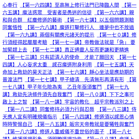
心奉行
【第一六四講】至高無上修行法門已降臨人間
【第一
六五講】魔法惑眾 受害者是愚迷的信徒
【第一六六講】親
和與合群 紅塵修道的藝術
【第一六七講】以五個問題測驗
同奮悟性
【第一六八講】魔道打擊修行人 連夢中也不放過
【第一六九講】兩個有關應元諸天的提示
【第一七０講】修
行須經得起層層考驗
【第一七一講】帝教做法就是「急」 要
加緊趕上去
【第一七二講】真正通靈人反而更謙和更精進
【第一七三講】只有認清人的使命 才能了願回天
【第一七
四講】人心妄求太重 感召魔道附身利用
【第一七五講】天
命加上救劫的昊天正法
【第一七六講】靜心坐法是應劫期的
普渡法門
【第一七七講】甲子總清 先清無形再清有形
【第
一七八講】甲子年化險為夷 乙丑年亟須奮鬥
【第一七九
講】救劫先決條件須先自我奮鬥
【第一八０講】下下之事可
啟上上之智
【第一八一講】宇宙的教化 超乎宗教派別之上
【第一八二講】同奮修持必須力行與忍辱
【第一八三講】侍
天應人宜有明確規儀指示
【第一八四講】修道須以感恩心情
時時警惕自己
【第一八五講】皈宗天帝教就是要犧牲與奮鬥
【第一八六講】修道人重威儀不重世俗的面子
【第一八七