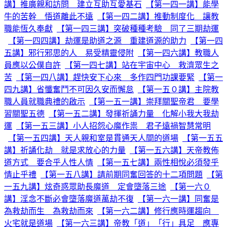
講】推廣親和訪問 建立互助互愛基石
【第一四一講】能學
牛的苦幹 悟道離此不遠
【第一四二講】推動制度化 讓教
職能恆久奉獻
【第一四三講】突破種種考驗 同了三期劫運
【第一四四講】劫運是助道之源 重建道源的助力
【第一四
五講】邪行邪思的人 易受精靈侵附
【第一四六講】教職人
員應以公僕自許
【第一四七講】站在宇宙中心 救濟眾生之
苦
【第一四八講】趕快安下心來 多作四門功課要緊
【第一
四九講】省懺奮鬥不可因久安而懈怠
【第一五０講】主院教
職人員就職典禮的啟示
【第一五一講】崇拜關聖帝君 要學
習關聖五德
【第一五二講】發揮祈誦力量 化解小我大我劫
運
【第一五三講】小人招怨心魔作祟 君子遠禍智慧常明
【第一五四講】天人親和室是貫通天人間的道場
【第一五五
講】祈誦化劫 就是求放心的力量
【第一五六講】天帝教佈
道方式 要合乎人性人情
【第一五七講】兩性相悅必須發乎
情止乎禮
【第一五八講】請前期同奮回答的十二項問題
【第
一五九講】炫奇惑眾助長魔道 定會墮落三途
【第一六０
講】淫念不斷必會墮落魔道萬劫不復
【第一六一講】同奮是
為救劫而生 為救劫而來
【第一六二講】修行應時運趨向
火宅就是道場
【第一六三講】帝教「道」「行」具足 應專