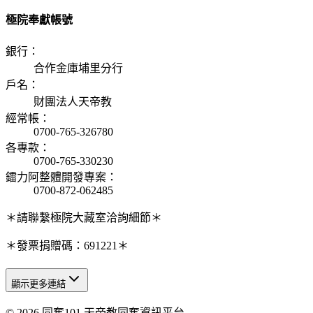
極院奉獻帳號
銀行
：
合作金庫埔里分行
戶名
：
財團法人天帝教
經常帳
：
0700-765-326780
各專款
：
0700-765-330230
鐳力阿整體開發專案
：
0700-872-062485
＊請聯繫極院大藏室洽詢細節＊
＊發票捐贈碼：691221＊
顯示更多連結
© 2026 同奮101 天帝教同奮資訊平台
天人研究總院