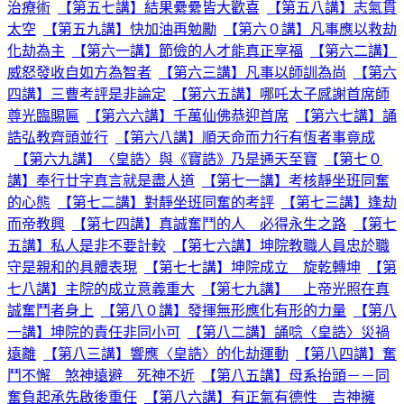
治療術
【第五七講】結果纍纍皆大歡喜
【第五八講】志氣貫
太空
【第五九講】快加油再勉勵
【第六０講】凡事應以救劫
化劫為主
【第六一講】節儉的人才能真正享福
【第六二講】
威怒發收自如方為智者
【第六三講】凡事以師訓為尚
【第六
四講】三曹考評是非論定
【第六五講】哪吒太子感謝首席師
尊光臨賜匾
【第六六講】千萬仙佛恭迎首席
【第六七講】誦
誥弘教齊頭並行
【第六八講】順天命而力行有恆者事竟成
【第六九講】〈皇誥〉與《寶誥》乃是通天至寶
【第七０
講】奉行廿字真言就是盡人道
【第七一講】考核靜坐班同奮
的心態
【第七二講】對靜坐班同奮的考評
【第七三講】逢劫
而帝教興
【第七四講】真誠奮鬥的人 必得永生之路
【第七
五講】私人是非不要計較
【第七六講】坤院教職人員忠於職
守是親和的具體表現
【第七七講】坤院成立 旋乾轉坤
【第
七八講】主院的成立意義重大
【第七九講】 上帝光照在真
誠奮鬥者身上
【第八０講】發揮無形應化有形的力量
【第八
一講】坤院的責任非同小可
【第八二講】誦唸〈皇誥〉災禍
遠離
【第八三講】響應〈皇誥〉的化劫運動
【第八四講】奮
鬥不懈 煞神遠避 死神不近
【第八五講】母系抬頭－－同
奮負起承先啟後重任
【第八六講】有正氣有德性 吉神擁