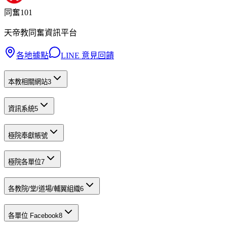
同奮101
天帝教同奮資訊平台
各地據點
LINE 意見回饋
本教相關網站
3
資訊系統
5
極院奉獻帳號
極院各單位
7
各教院/堂/道場/輔翼組織
6
各單位 Facebook
8