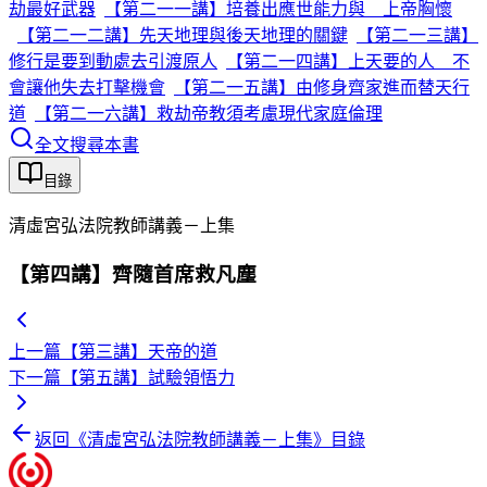
劫最好武器
【第二一一講】培養出應世能力與 上帝胸懷
【第二一二講】先天地理與後天地理的關鍵
【第二一三講】
修行是要到動處去引渡原人
【第二一四講】上天要的人 不
會讓他失去打擊機會
【第二一五講】由修身齊家進而替天行
道
【第二一六講】救劫帝教須考慮現代家庭倫理
全文搜尋本書
目錄
清虛宮弘法院教師講義－上集
【第四講】齊隨首席救凡塵
上一篇
【第三講】天帝的道
下一篇
【第五講】試驗領悟力
返回《
清虛宮弘法院教師講義－上集
》目錄