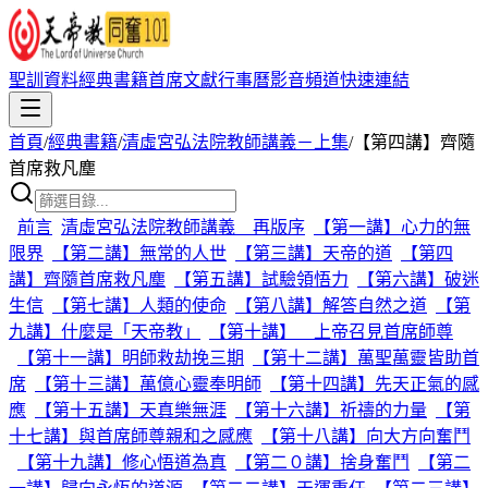
聖訓資料
經典書籍
首席文獻
行事曆
影音頻道
快速連結
首頁
/
經典書籍
/
清虛宮弘法院教師講義－上集
/
【第四講】齊隨
首席救凡塵
前言
清虛宮弘法院教師講義 再版序
【第一講】心力的無
限界
【第二講】無常的人世
【第三講】天帝的道
【第四
講】齊隨首席救凡塵
【第五講】試驗領悟力
【第六講】破迷
生信
【第七講】人類的使命
【第八講】解答自然之道
【第
九講】什麼是「天帝教」
【第十講】 上帝召見首席師尊
【第十一講】明師救劫挽三期
【第十二講】萬聖萬靈皆助首
席
【第十三講】萬億心靈奉明師
【第十四講】先天正氣的感
應
【第十五講】天真樂無涯
【第十六講】祈禱的力量
【第
十七講】與首席師尊親和之感應
【第十八講】向大方向奮鬥
【第十九講】修心悟道為真
【第二０講】捨身奮鬥
【第二