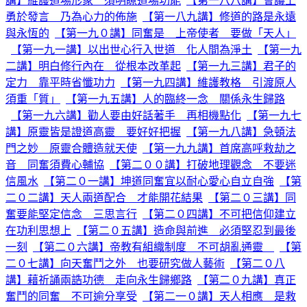
講】維護道場形象 須明瞭道場功能
【第一八八講】會議上
勇於發言 乃為心力的佈施
【第一八九講】修道的路是永遠
與永恆的
【第一九０講】同奮是 上帝使者 要做「天人」
【第一九一講】以出世心行入世道 化人間為淨土
【第一九
二講】明白修行內在 從根本改革起
【第一九三講】君子的
定力 靠平時省懺功力
【第一九四講】維護教格 引渡原人
須重「質」
【第一九五講】人的臨終一念 關係永生歸路
【第一九六講】勸人要由好話著手 再相機點化
【第一九七
講】原靈皆是證道高靈 要好好把握
【第一九八講】急頓法
門之妙 原靈合體造就天使
【第一九九講】首席高呼救劫之
音 同奮須費心輔協
【第二００講】打破地理觀念 不要迷
信風水
【第二０一講】坤道同奮宜以耐心愛心自立自強
【第
二０二講】天人兩道配合 才能開花結果
【第二０三講】同
奮要能堅定信念 三思言行
【第二０四講】不可把信仰建立
在功利思想上
【第二０五講】造命與前進 必須堅忍到最後
一刻
【第二０六講】帝教有組織制度 不可胡亂通靈
【第
二０七講】向天奮鬥之外 也要研究做人藝術
【第二０八
講】藉祈誦兩誥功德 走向永生歸鄉路
【第二０九講】真正
奮鬥的同奮 不可逾分享受
【第二一０講】天人相應 是救