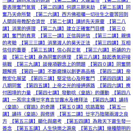
一講】歸向永恆的道源
【第二二講】天運重任
【第二三講】
要表現奮鬥氣質
【第二四講】何謂三期末劫
【第二五講】同
奮乃天命所繫
【第二六講】西方佛祖囑一切往生之靈等回到
人間與帝教配合濟世
【第二七講】講述先天原靈
【第二八
講】消業的道理
【第二九講】建立正確奮鬥目標
【第三０
講】奮鬥的真意
【第三一講】正信與迷信
【第三二講】親情
的考驗
【第三三講】消業渡人的昊天正法
【第三四講】互相
信任的重要
【第三五講】信心與正氣
【第三六講】祈誦的力
量
【第三七講】身為同奮的道理
【第三八講】鼓起勇氣迎接
挑戰
【第三九講】談幾項觀念上的問題
【第四０講】同奮問
題解惑
【第四一講】不斷磨煉以創更高品格
【第四二講】帝
教宏化展望
【第四三講】堅定信心及時奮鬥
【第四四講】諭
八期同奮
【第四五講】上帝之光的接通道路
【第四六講】應
付困境的力量
【第四七講】發動唸〈皇誥〉的運動
【第四八
講】一炁宗主傳廿字真言甘露水及禮拜法
【第四九講】誦持
〈皇誥〉《寶誥》的奇蹟
【第五０講】唸誥嘉勉
【第五一
講】誦持〈皇誥〉與修道
【第五二講】廿字乃陰陽兩渡之良
方
【第五三講】顯化與磨考
【第五四講】為救天下蒼生發一
善念
【第五五講】人生快樂之源泉
【第五六講】幾種簡明的