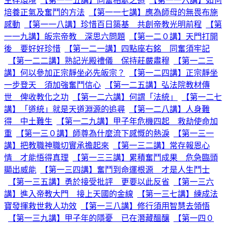
生存環境
【第一一五講】同奮相處之道
【第一一六講】如何
培養正氣及奮鬥的方法
【第一一七講】應為師母的無畏布施
感動
【第一一八講】珍惜百日築基 共創帝教光明前程
【第
一一九講】皈宗帝教 深思六問題
【第一二０講】天門打開
後 要好好珍惜
【第一二一講】四點座右銘 同奮須牢記
【第一二二講】熟記光殿禮儀 保持莊嚴肅穆
【第一二三
講】何以參加正宗靜坐必先皈宗？
【第一二四講】正宗靜坐
一步登天 須加強奮鬥信心
【第一二五講】弘法院教材傳
世 俾收教化之功
【第一二六講】何謂「法統」
【第一二七
講】「道統」就是天道淵源的追尋
【第一二八講】人身難
得 中土難生
【第一二九講】甲子年危機四起 救劫使命加
重
【第一三０講】師尊為什麼流下感慨的熱淚
【第一三一
講】把教職神職切實承擔起來
【第一三二講】常存報恩心
情 才能悟得真理
【第一三三講】累積奮鬥成果 危急臨頭
顯出威能
【第一三四講】奮鬥到命運根源 才是人生鬥士
【第一三五講】勇於接受批評 更要以此反省
【第一三六
講】進入帝教大門 接上天國的金線
【第一三七講】練成法
寶發揮救世救人功效
【第一三八講】修行須用智慧去領悟
【第一三九講】甲子年的隱憂 已在潛藏醞釀
【第一四０