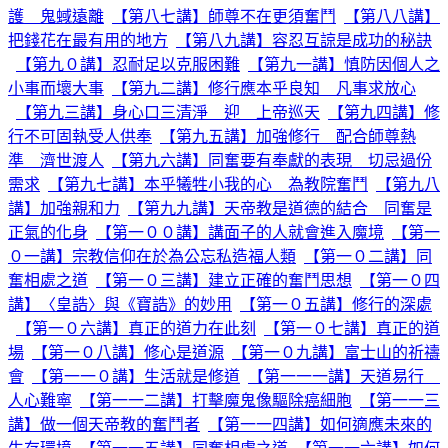
護 鬼蜮遠離
【第八七講】師尊不在更須奮鬥
【第八八講】
把錢花在最有用的地方
【第八九講】容忍互諒是成功的秘訣
【第九０講】忍耐足以克服困難
【第九一講】慎防因個人之
小事而壞大事
【第九二講】修行應本乎良知 凡事求放心
【第九三講】身心口三清淨 迎 上帝巡天
【第九四講】修
行不可固執受人供奉
【第九五講】加強修行 配合師尊熱
準 濟世渡人
【第九六講】同奮要有奉獻的表現 切忌過份
需求
【第九七講】本乎犧牲小我的心 為教院奮鬥
【第九八
講】加強親和力
【第九九講】天帝教是道德的結合 同奮是
正氣的化身
【第一００講】講面子的人就會進入魔境
【第一
０一講】宗教信仰在於為公忘私造福人類
【第一０二講】同
奮相處之道
【第一０三講】建立正確的奮鬥思想
【第一０四
講】〈皇誥〉與《寶誥》的妙用
【第一０五講】修行的深處
【第一０六講】真正的道力在此刻
【第一０七講】真正的道
場
【第一０八講】修心是道源
【第一０九講】富士山的祈禱
會
【第一一０講】生活就是修道
【第一一一講】天道易行
人心難寧
【第一一二講】打擊魔鬼像驅除癌細胞
【第一一三
講】做一個天帝教的奮鬥者
【第一一四講】如何適應未來的