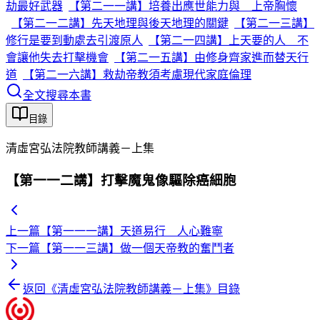
劫最好武器
【第二一一講】培養出應世能力與 上帝胸懷
【第二一二講】先天地理與後天地理的關鍵
【第二一三講】
修行是要到動處去引渡原人
【第二一四講】上天要的人 不
會讓他失去打擊機會
【第二一五講】由修身齊家進而替天行
道
【第二一六講】救劫帝教須考慮現代家庭倫理
全文搜尋本書
目錄
清虛宮弘法院教師講義－上集
【第一一二講】打擊魔鬼像驅除癌細胞
上一篇
【第一一一講】天道易行 人心難寧
下一篇
【第一一三講】做一個天帝教的奮鬥者
返回《
清虛宮弘法院教師講義－上集
》目錄