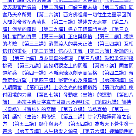
一講】歸向永恆的道源
【第二二講】天運重任
【第二三講】
要表現奮鬥氣質
【第二四講】何謂三期末劫
【第二五講】同
奮乃天命所繫
【第二六講】西方佛祖囑一切往生之靈等回到
人間與帝教配合濟世
【第二七講】講述先天原靈
【第二八
講】消業的道理
【第二九講】建立正確奮鬥目標
【第三０
講】奮鬥的真意
【第三一講】正信與迷信
【第三二講】親情
的考驗
【第三三講】消業渡人的昊天正法
【第三四講】互相
信任的重要
【第三五講】信心與正氣
【第三六講】祈誦的力
量
【第三七講】身為同奮的道理
【第三八講】鼓起勇氣迎接
挑戰
【第三九講】談幾項觀念上的問題
【第四０講】同奮問
題解惑
【第四一講】不斷磨煉以創更高品格
【第四二講】帝
教宏化展望
【第四三講】堅定信心及時奮鬥
【第四四講】諭
八期同奮
【第四五講】上帝之光的接通道路
【第四六講】應
付困境的力量
【第四七講】發動唸〈皇誥〉的運動
【第四八
講】一炁宗主傳廿字真言甘露水及禮拜法
【第四九講】誦持
〈皇誥〉《寶誥》的奇蹟
【第五０講】唸誥嘉勉
【第五一
講】誦持〈皇誥〉與修道
【第五二講】廿字乃陰陽兩渡之良
方
【第五三講】顯化與磨考
【第五四講】為救天下蒼生發一
善念
【第五五講】人生快樂之源泉
【第五六講】幾種簡明的