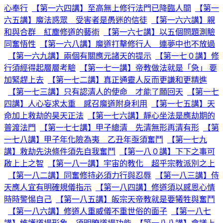
心奉行
【第一六四講】至高無上修行法門已降臨人間
【第一
六五講】魔法惑眾 受害者是愚迷的信徒
【第一六六講】親
和與合群 紅塵修道的藝術
【第一六七講】以五個問題測驗
同奮悟性
【第一六八講】魔道打擊修行人 連夢中也不放過
【第一六九講】兩個有關應元諸天的提示
【第一七０講】修
行須經得起層層考驗
【第一七一講】帝教做法就是「急」 要
加緊趕上去
【第一七二講】真正通靈人反而更謙和更精進
【第一七三講】只有認清人的使命 才能了願回天
【第一七
四講】人心妄求太重 感召魔道附身利用
【第一七五講】天
命加上救劫的昊天正法
【第一七六講】靜心坐法是應劫期的
普渡法門
【第一七七講】甲子總清 先清無形再清有形
【第
一七八講】甲子年化險為夷 乙丑年亟須奮鬥
【第一七九
講】救劫先決條件須先自我奮鬥
【第一八０講】下下之事可
啟上上之智
【第一八一講】宇宙的教化 超乎宗教派別之上
【第一八二講】同奮修持必須力行與忍辱
【第一八三講】侍
天應人宜有明確規儀指示
【第一八四講】修道須以感恩心情
時時警惕自己
【第一八五講】皈宗天帝教就是要犧牲與奮鬥
【第一八六講】修道人重威儀不重世俗的面子
【第一八七