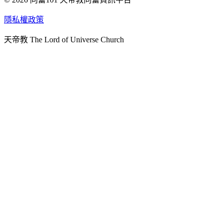
天人研究學院
隱私權政策
天人文化院
天帝教 The Lord of Universe Church
天人炁功院
天人圖書館
教史委員會
青年團
始院
台北市掌院
臺南初院
天安太和道場
天安服務預約
中華民國紅心字會