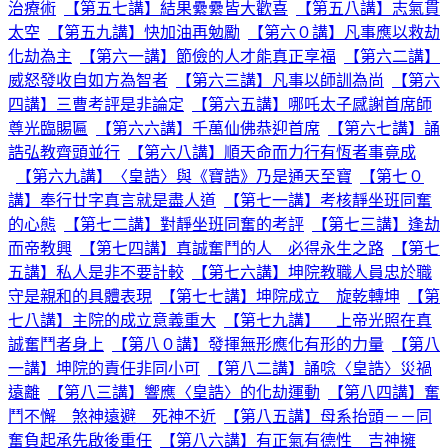
治療術
【第五七講】結果纍纍皆大歡喜
【第五八講】志氣貫
太空
【第五九講】快加油再勉勵
【第六０講】凡事應以救劫
化劫為主
【第六一講】節儉的人才能真正享福
【第六二講】
威怒發收自如方為智者
【第六三講】凡事以師訓為尚
【第六
四講】三曹考評是非論定
【第六五講】哪吒太子感謝首席師
尊光臨賜匾
【第六六講】千萬仙佛恭迎首席
【第六七講】誦
誥弘教齊頭並行
【第六八講】順天命而力行有恆者事竟成
【第六九講】〈皇誥〉與《寶誥》乃是通天至寶
【第七０
講】奉行廿字真言就是盡人道
【第七一講】考核靜坐班同奮
的心態
【第七二講】對靜坐班同奮的考評
【第七三講】逢劫
而帝教興
【第七四講】真誠奮鬥的人 必得永生之路
【第七
五講】私人是非不要計較
【第七六講】坤院教職人員忠於職
守是親和的具體表現
【第七七講】坤院成立 旋乾轉坤
【第
七八講】主院的成立意義重大
【第七九講】 上帝光照在真
誠奮鬥者身上
【第八０講】發揮無形應化有形的力量
【第八
一講】坤院的責任非同小可
【第八二講】誦唸〈皇誥〉災禍
遠離
【第八三講】響應〈皇誥〉的化劫運動
【第八四講】奮
鬥不懈 煞神遠避 死神不近
【第八五講】母系抬頭－－同
奮負起承先啟後重任
【第八六講】有正氣有德性 吉神擁