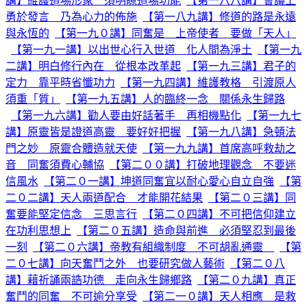
講】維護道場形象 須明瞭道場功能
【第一八八講】會議上
勇於發言 乃為心力的佈施
【第一八九講】修道的路是永遠
與永恆的
【第一九０講】同奮是 上帝使者 要做「天人」
【第一九一講】以出世心行入世道 化人間為淨土
【第一九
二講】明白修行內在 從根本改革起
【第一九三講】君子的
定力 靠平時省懺功力
【第一九四講】維護教格 引渡原人
須重「質」
【第一九五講】人的臨終一念 關係永生歸路
【第一九六講】勸人要由好話著手 再相機點化
【第一九七
講】原靈皆是證道高靈 要好好把握
【第一九八講】急頓法
門之妙 原靈合體造就天使
【第一九九講】首席高呼救劫之
音 同奮須費心輔協
【第二００講】打破地理觀念 不要迷
信風水
【第二０一講】坤道同奮宜以耐心愛心自立自強
【第
二０二講】天人兩道配合 才能開花結果
【第二０三講】同
奮要能堅定信念 三思言行
【第二０四講】不可把信仰建立
在功利思想上
【第二０五講】造命與前進 必須堅忍到最後
一刻
【第二０六講】帝教有組織制度 不可胡亂通靈
【第
二０七講】向天奮鬥之外 也要研究做人藝術
【第二０八
講】藉祈誦兩誥功德 走向永生歸鄉路
【第二０九講】真正
奮鬥的同奮 不可逾分享受
【第二一０講】天人相應 是救