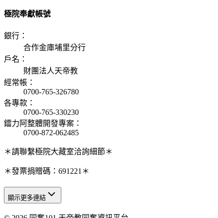
極院奉獻帳號
銀行
：
合作金庫埔里分行
戶名
：
財團法人天帝教
經常帳
：
0700-765-326780
各專款
：
0700-765-330230
鐳力阿整體開發專案
：
0700-872-062485
＊請聯繫極院大藏室洽詢細節＊
＊發票捐贈碼：691221＊
顯示更多連結
© 2026 同奮101 天帝教同奮資訊平台
天人研究總院