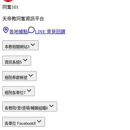
同奮101
天帝教同奮資訊平台
各地據點
LINE 意見回饋
本教相關網站
3
資訊系統
5
極院奉獻帳號
極院各單位
7
各教院/堂/道場/輔翼組織
6
各單位 Facebook
8