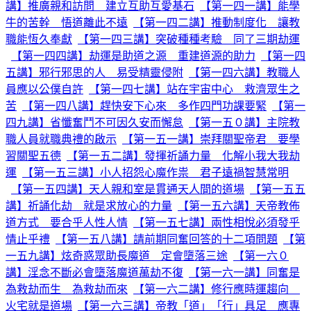
講】推廣親和訪問 建立互助互愛基石
【第一四一講】能學
牛的苦幹 悟道離此不遠
【第一四二講】推動制度化 讓教
職能恆久奉獻
【第一四三講】突破種種考驗 同了三期劫運
【第一四四講】劫運是助道之源 重建道源的助力
【第一四
五講】邪行邪思的人 易受精靈侵附
【第一四六講】教職人
員應以公僕自許
【第一四七講】站在宇宙中心 救濟眾生之
苦
【第一四八講】趕快安下心來 多作四門功課要緊
【第一
四九講】省懺奮鬥不可因久安而懈怠
【第一五０講】主院教
職人員就職典禮的啟示
【第一五一講】崇拜關聖帝君 要學
習關聖五德
【第一五二講】發揮祈誦力量 化解小我大我劫
運
【第一五三講】小人招怨心魔作祟 君子遠禍智慧常明
【第一五四講】天人親和室是貫通天人間的道場
【第一五五
講】祈誦化劫 就是求放心的力量
【第一五六講】天帝教佈
道方式 要合乎人性人情
【第一五七講】兩性相悅必須發乎
情止乎禮
【第一五八講】請前期同奮回答的十二項問題
【第
一五九講】炫奇惑眾助長魔道 定會墮落三途
【第一六０
講】淫念不斷必會墮落魔道萬劫不復
【第一六一講】同奮是
為救劫而生 為救劫而來
【第一六二講】修行應時運趨向
火宅就是道場
【第一六三講】帝教「道」「行」具足 應專