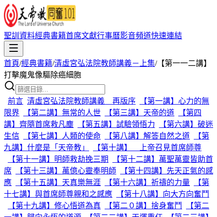
聖訓資料
經典書籍
首席文獻
行事曆
影音頻道
快速連結
首頁
/
經典書籍
/
清虛宮弘法院教師講義－上集
/
【第一一二講】
打擊魔鬼像驅除癌細胞
前言
清虛宮弘法院教師講義 再版序
【第一講】心力的無
限界
【第二講】無常的人世
【第三講】天帝的道
【第四
講】齊隨首席救凡塵
【第五講】試驗領悟力
【第六講】破迷
生信
【第七講】人類的使命
【第八講】解答自然之道
【第
九講】什麼是「天帝教」
【第十講】 上帝召見首席師尊
【第十一講】明師救劫挽三期
【第十二講】萬聖萬靈皆助首
席
【第十三講】萬億心靈奉明師
【第十四講】先天正氣的感
應
【第十五講】天真樂無涯
【第十六講】祈禱的力量
【第
十七講】與首席師尊親和之感應
【第十八講】向大方向奮鬥
【第十九講】修心悟道為真
【第二０講】捨身奮鬥
【第二