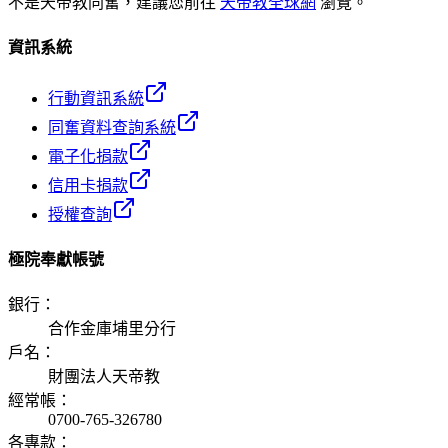
不是天帝教同奮，建議您前往
天帝教全球網
瀏覽。
資訊系統
行動資訊系統
同奮資料查詢系統
電子化捐款
信用卡捐款
授權查詢
極院奉獻帳號
銀行
：
合作金庫埔里分行
戶名
：
財團法人天帝教
經常帳
：
0700-765-326780
各專款
：