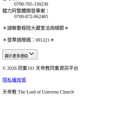
0700-765-330230
鐳力阿整體開發專案
：
0700-872-062485
＊請聯繫極院大藏室洽詢細節＊
＊發票捐贈碼：691221＊
顯示更多連結
© 2026 同奮101 天帝教同奮資訊平台
天人研究總院
天人研究學院
隱私權政策
天人文化院
天帝教 The Lord of Universe Church
天人炁功院
天人圖書館
教史委員會
青年團