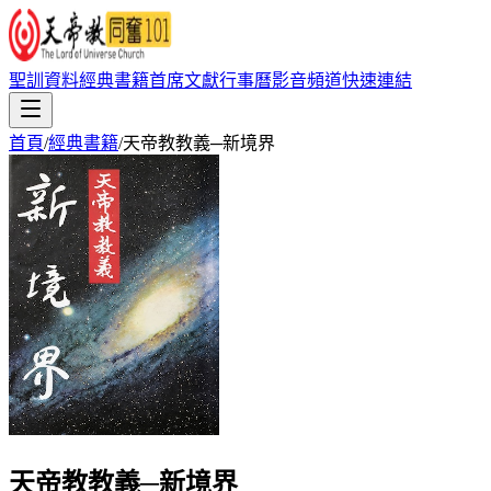
聖訓資料
經典書籍
首席文獻
行事曆
影音頻道
快速連結
首頁
/
經典書籍
/
天帝教教義─新境界
天帝教教義─新境界