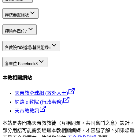
極院奉獻帳號
極院各單位
7
各教院/堂/道場/輔翼組織
6
各單位 Facebook
8
本教相關網站
天帝教全球網 (教外人士)
網路 e 教院 (行政事務)
天帝教教訊
本站是專門為天帝教教徒（互稱同奮，共同奮鬥之意）設計，
部分用語可能需要經過本教相關訓練，才容易了解。如果您還