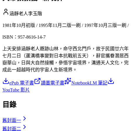
涵靜老人李玉階
1981年10月初版 / 1995年11月二版一刷 / 1997年10月三版一刷 /
ISBN：
957-8616-14-7
上天安排涵靜老人遯跡山林，命守西北門戶，故于民國廿六年
七月二日（蘆溝橋事變對日本抗戰前五天），辭官攜眷潛居西
嶽華山，日與大自然接觸，參悟宇宙境界，溝通天人文化，完
成此一超越時代的宇宙人生新境界。
ePub 電子書
讀墨電子書
NotebookLM 筆記
YouTube 影片
目錄
舊封面一
舊封面二