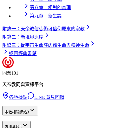
第八章 相對的真理
第九章 新生論
附錄一：天帝教信徒仍可信仰原來的宗教
附錄二：新境界原序
附錄三：從宇宙生命談肉體生命與精神生命
返回經典書籍
同奮101
天帝教同奮資訊平台
各地據點
LINE 意見回饋
本教相關網站
3
資訊系統
5