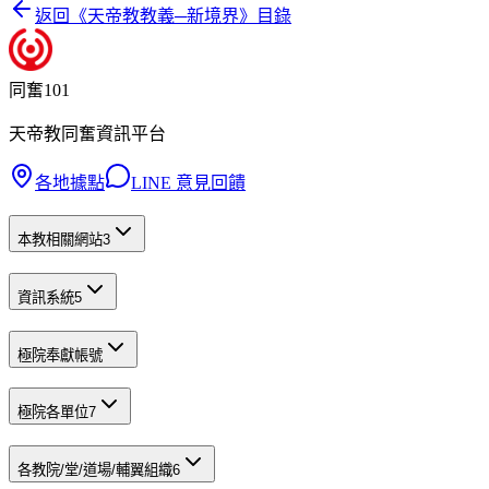
返回《
天帝教教義─新境界
》目錄
同奮101
天帝教同奮資訊平台
各地據點
LINE 意見回饋
本教相關網站
3
資訊系統
5
極院奉獻帳號
極院各單位
7
各教院/堂/道場/輔翼組織
6