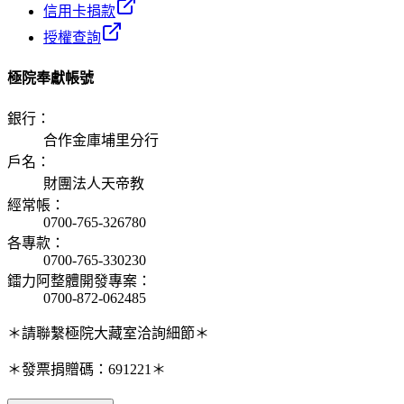
信用卡捐款
授權查詢
極院奉獻帳號
銀行
：
合作金庫埔里分行
戶名
：
財團法人天帝教
經常帳
：
0700-765-326780
各專款
：
0700-765-330230
鐳力阿整體開發專案
：
0700-872-062485
＊請聯繫極院大藏室洽詢細節＊
＊發票捐贈碼：691221＊