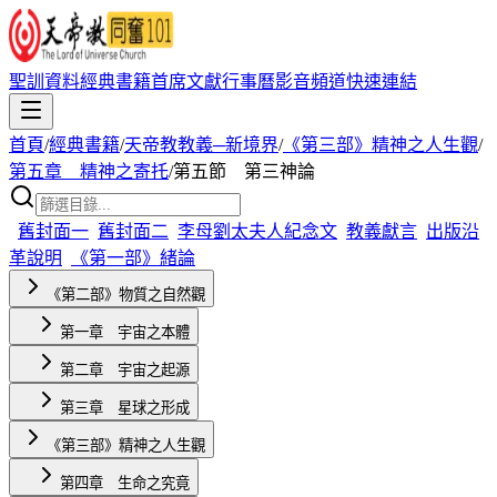
聖訓資料
經典書籍
首席文獻
行事曆
影音頻道
快速連結
首頁
/
經典書籍
/
天帝教教義─新境界
/
《第三部》精神之人生觀
/
第五章 精神之寄托
/
第五節 第三神論
舊封面一
舊封面二
李母劉太夫人紀念文
教義獻言
出版沿
革說明
《第一部》緒論
《第二部》物質之自然觀
第一章 宇宙之本體
第二章 宇宙之起源
第三章 星球之形成
《第三部》精神之人生觀
第四章 生命之究竟