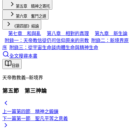
第五章 精神之寄托
第六章 奮鬥之道
《第四部》結論
第七章 和與亂
第八章 相對的真理
第九章 新生論
附錄一：天帝教信徒仍可信仰原來的宗教
附錄二：新境界原
序
附錄三：從宇宙生命談肉體生命與精神生命
全文搜尋本書
目錄
天帝教教義─新境界
第五節 第三神論
上一篇
第四節 精神之鍛鍊
下一篇
第一節 聖凡平等之意義