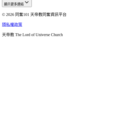
顯示更多連結
© 2026 同奮101 天帝教同奮資訊平台
天人研究總院
天人研究學院
隱私權政策
天人文化院
天帝教 The Lord of Universe Church
天人炁功院
天人圖書館
教史委員會
青年團
始院
台北市掌院
臺南初院
天安太和道場
天安服務預約