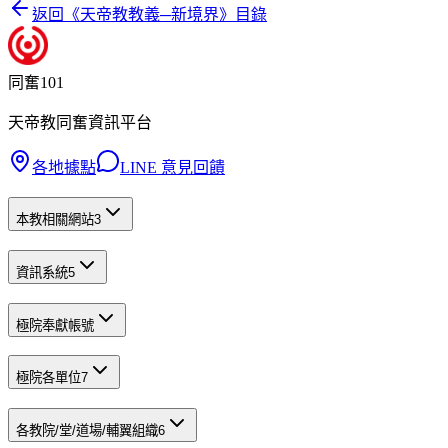
返回《
天帝教教義─新境界
》目錄
同奮101
天帝教同奮資訊平台
各地據點
LINE 意見回饋
本教相關網站
3
資訊系統
5
極院奉獻帳號
極院各單位
7
各教院/堂/道場/輔翼組織
6