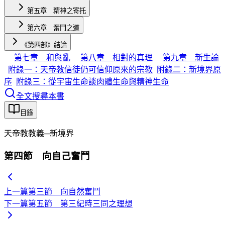
第五章 精神之寄托
第六章 奮鬥之道
《第四部》結論
第七章 和與亂
第八章 相對的真理
第九章 新生論
附錄一：天帝教信徒仍可信仰原來的宗教
附錄二：新境界原
序
附錄三：從宇宙生命談肉體生命與精神生命
全文搜尋本書
目錄
天帝教教義─新境界
第四節 向自己奮鬥
上一篇
第三節 向自然奮鬥
下一篇
第五節 第三紀時三同之理想