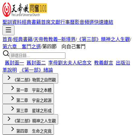
聖訓資料
經典書籍
首席文獻
行事曆
影音頻道
快速連結
首頁
/
經典書籍
/
天帝教教義─新境界
/
《第三部》精神之人生觀
/
第六章 奮鬥之道
/
第四節 向自己奮鬥
舊封面一
舊封面二
李母劉太夫人紀念文
教義獻言
出版沿
革說明
《第一部》緒論
《第二部》物質之自然觀
第一章 宇宙之本體
第二章 宇宙之起源
第三章 星球之形成
《第三部》精神之人生觀
第四章 生命之究竟