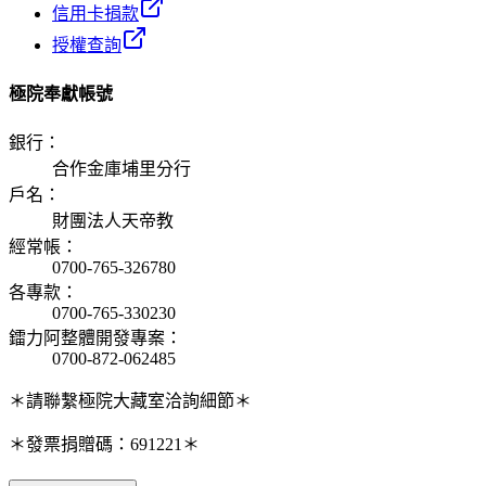
信用卡捐款
授權查詢
極院奉獻帳號
銀行
：
合作金庫埔里分行
戶名
：
財團法人天帝教
經常帳
：
0700-765-326780
各專款
：
0700-765-330230
鐳力阿整體開發專案
：
0700-872-062485
＊請聯繫極院大藏室洽詢細節＊
＊發票捐贈碼：691221＊