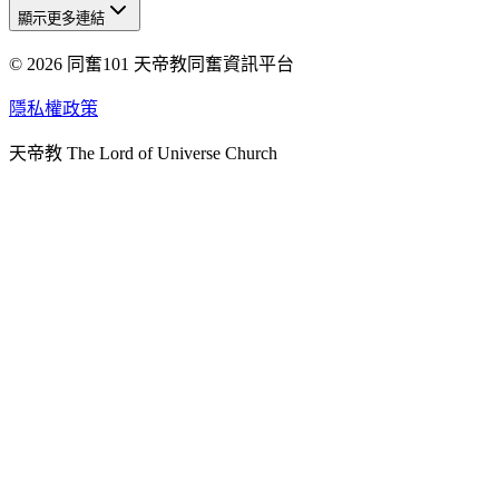
顯示更多連結
© 2026 同奮101 天帝教同奮資訊平台
天人研究總院
天人研究學院
隱私權政策
天人文化院
天帝教 The Lord of Universe Church
天人炁功院
天人圖書館
教史委員會
青年團
始院
台北市掌院
臺南初院
天安太和道場
天安服務預約