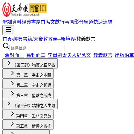
聖訓資料
經典書籍
首席文獻
行事曆
影音頻道
快速連結
首頁
/
經典書籍
/
天帝教教義─新境界
/
教義獻言
舊封面一
舊封面二
李母劉太夫人紀念文
教義獻言
出版沿革
《第二部》物質之自然觀
第一章 宇宙之本體
第二章 宇宙之起源
第三章 星球之形成
《第三部》精神之人生觀
第四章 生命之究竟
第五章 精神之寄托