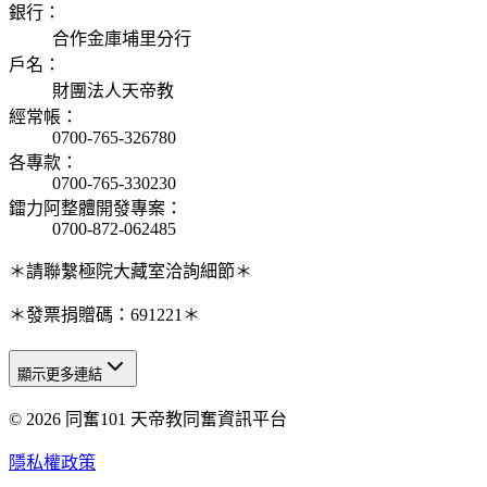
銀行
：
合作金庫埔里分行
戶名
：
財團法人天帝教
經常帳
：
0700-765-326780
各專款
：
0700-765-330230
鐳力阿整體開發專案
：
0700-872-062485
＊請聯繫極院大藏室洽詢細節＊
＊發票捐贈碼：691221＊
顯示更多連結
© 2026 同奮101 天帝教同奮資訊平台
天人研究總院
天人研究學院
隱私權政策
天人文化院