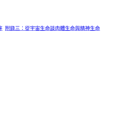
序
附錄三：從宇宙生命談肉體生命與精神生命