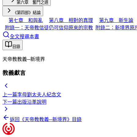
第六章 奮鬥之道
《第四部》結論
第七章 和與亂
第八章 相對的真理
第九章 新生論
附錄一：天帝教信徒仍可信仰原來的宗教
附錄二：新境界原
全文搜尋本書
目錄
天帝教教義─新境界
教義獻言
上一篇
李母劉太夫人紀念文
下一篇
出版沿革說明
返回《
天帝教教義─新境界
》目錄