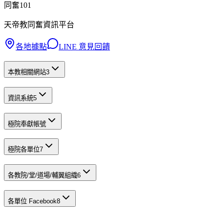
同奮101
天帝教同奮資訊平台
各地據點
LINE 意見回饋
本教相關網站
3
資訊系統
5
極院奉獻帳號
極院各單位
7
各教院/堂/道場/輔翼組織
6
各單位 Facebook
8