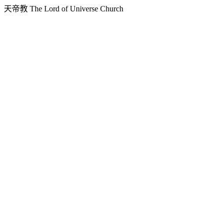
天帝教 The Lord of Universe Church
天人炁功院
天人圖書館
教史委員會
青年團
始院
台北市掌院
臺南初院
天安太和道場
天安服務預約
中華民國紅心字會
天帝教 FB 粉絲專頁