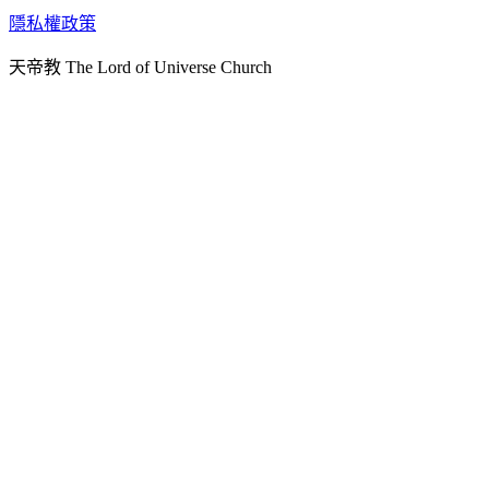
天人研究學院
隱私權政策
天人文化院
天帝教 The Lord of Universe Church
天人炁功院
天人圖書館
教史委員會
青年團
始院
台北市掌院
臺南初院
天安太和道場
天安服務預約
中華民國紅心字會