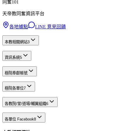
同奮101
天帝教同奮資訊平台
各地據點
LINE 意見回饋
本教相關網站
3
資訊系統
5
極院奉獻帳號
極院各單位
7
各教院/堂/道場/輔翼組織
6
各單位 Facebook
8