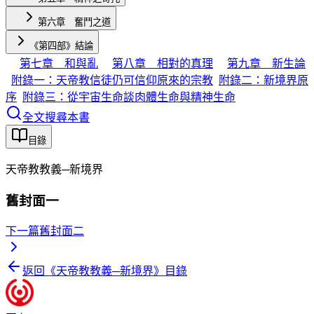
第六章 奮鬥之道
《第四部》結論
第七章 和與亂
第八章 相對的真理
第九章 新生論
附錄一：天帝教信徒仍可信仰原來的宗教
附錄二：新境界原
序
附錄三：從宇宙生命談肉體生命與精神生命
全文搜尋本書
目錄
天帝教教義─新境界
舊封面一
下一篇
舊封面二
返回《
天帝教教義─新境界
》目錄