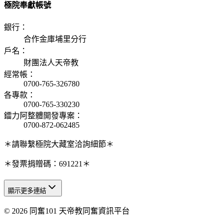
極院奉獻帳號
銀行
：
合作金庫埔里分行
戶名
：
財團法人天帝教
經常帳
：
0700-765-326780
各專款
：
0700-765-330230
鐳力阿整體開發專案
：
0700-872-062485
＊請聯繫極院大藏室洽詢細節＊
＊發票捐贈碼：691221＊
顯示更多連結
© 2026 同奮101 天帝教同奮資訊平台
天人研究總院