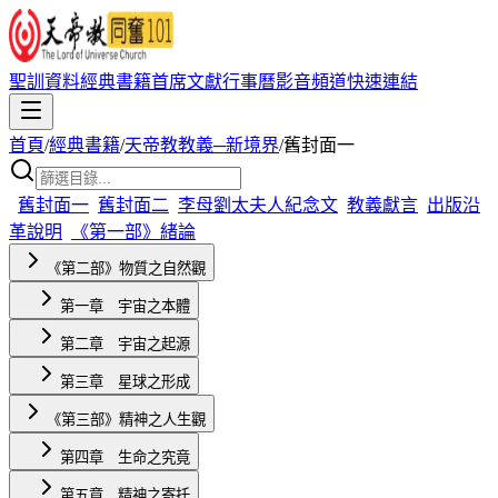
聖訓資料
經典書籍
首席文獻
行事曆
影音頻道
快速連結
首頁
/
經典書籍
/
天帝教教義─新境界
/
舊封面一
舊封面一
舊封面二
李母劉太夫人紀念文
教義獻言
出版沿
革說明
《第一部》緒論
《第二部》物質之自然觀
第一章 宇宙之本體
第二章 宇宙之起源
第三章 星球之形成
《第三部》精神之人生觀
第四章 生命之究竟
第五章 精神之寄托