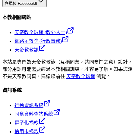
各單位 Facebook
8
本教相關網站
天帝教全球網 (教外人士)
網路 e 教院 (行政事務)
天帝教教訊
本站是專門為天帝教教徒（互稱同奮，共同奮鬥之意）設計，
部分用語可能需要經過本教相關訓練，才容易了解。如果您還
不是天帝教同奮，建議您前往
天帝教全球網
瀏覽。
資訊系統
行動資訊系統
同奮資料查詢系統
電子化捐款
信用卡捐款