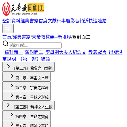
聖訓資料
經典書籍
首席文獻
行事曆
影音頻道
快速連結
首頁
/
經典書籍
/
天帝教教義─新境界
/
舊封面二
舊封面一
舊封面二
李母劉太夫人紀念文
教義獻言
出版沿
革說明
《第一部》緒論
《第二部》物質之自然觀
第一章 宇宙之本體
第二章 宇宙之起源
第三章 星球之形成
《第三部》精神之人生觀
第四章 生命之究竟
第五章 精神之寄托