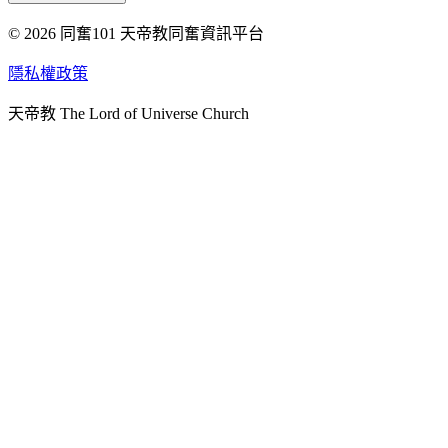
© 2026 同奮101 天帝教同奮資訊平台
天人研究總院
天人研究學院
隱私權政策
天人文化院
天帝教 The Lord of Universe Church
天人炁功院
天人圖書館
教史委員會
青年團
始院
台北市掌院
臺南初院
天安太和道場
天安服務預約
中華民國紅心字會