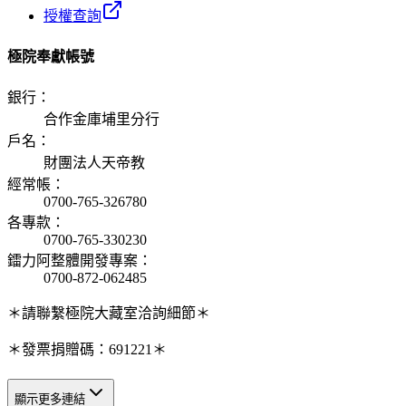
授權查詢
極院奉獻帳號
銀行
：
合作金庫埔里分行
戶名
：
財團法人天帝教
經常帳
：
0700-765-326780
各專款
：
0700-765-330230
鐳力阿整體開發專案
：
0700-872-062485
＊請聯繫極院大藏室洽詢細節＊
＊發票捐贈碼：691221＊
顯示更多連結