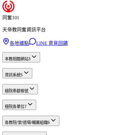
同奮101
天帝教同奮資訊平台
各地據點
LINE 意見回饋
本教相關網站
3
資訊系統
5
極院奉獻帳號
極院各單位
7
各教院/堂/道場/輔翼組織
6