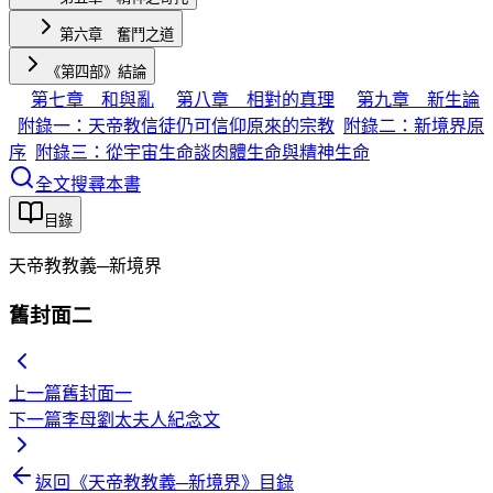
第六章 奮鬥之道
《第四部》結論
第七章 和與亂
第八章 相對的真理
第九章 新生論
附錄一：天帝教信徒仍可信仰原來的宗教
附錄二：新境界原
序
附錄三：從宇宙生命談肉體生命與精神生命
全文搜尋本書
目錄
天帝教教義─新境界
舊封面二
上一篇
舊封面一
下一篇
李母劉太夫人紀念文
返回《
天帝教教義─新境界
》目錄