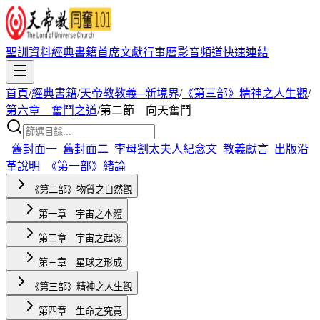
聖訓資料
經典書籍
首席文獻
行事曆
影音頻道
快速連結
首頁
/
經典書籍
/
天帝教教義─新境界
/
《第三部》精神之人生觀
/
第六章 奮鬥之道
/
第二節 向天奮鬥
舊封面一
舊封面二
李母劉太夫人紀念文
教義獻言
出版沿
革說明
《第一部》緒論
《第二部》物質之自然觀
第一章 宇宙之本體
第二章 宇宙之起源
第三章 星球之形成
《第三部》精神之人生觀
第四章 生命之究竟