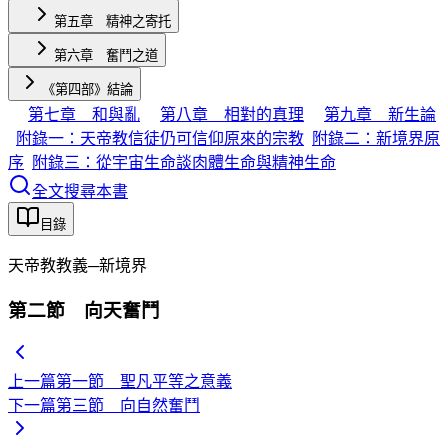
第五章 精神之寄托
第六章 奮鬥之道
《第四部》結論
第七章 和與亂
第八章 相對的真理
第九章 新生論
附錄一：天帝教信徒仍可信仰原來的宗教
附錄二：新境界原
序
附錄三：從宇宙生命談肉體生命與精神生命
全文搜尋本書
目錄
天帝教教義─新境界
第二節 向天奮鬥
上一篇
第一節 聖凡平等之意義
下一篇
第三節 向自然奮鬥