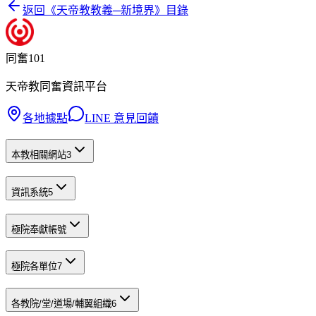
返回《
天帝教教義─新境界
》目錄
同奮101
天帝教同奮資訊平台
各地據點
LINE 意見回饋
本教相關網站
3
資訊系統
5
極院奉獻帳號
極院各單位
7
各教院/堂/道場/輔翼組織
6