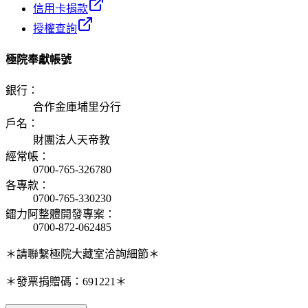
信用卡捐款
授權查詢
極院奉獻帳號
銀行
：
合作金庫埔里分行
戶名
：
財團法人天帝教
經常帳
：
0700-765-326780
各專款
：
0700-765-330230
鐳力阿整體開發專案
：
0700-872-062485
＊請聯繫極院大藏室洽詢細節＊
＊發票捐贈碼：691221＊