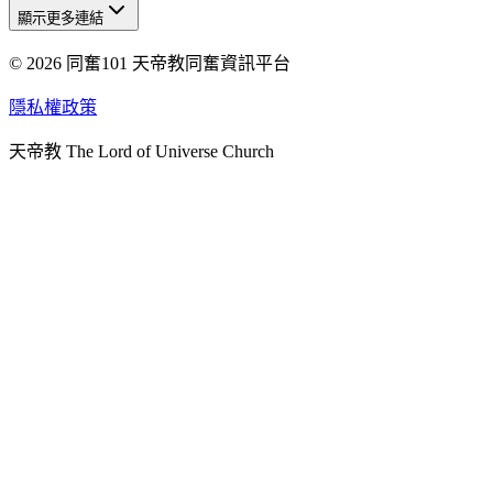
顯示更多連結
© 2026 同奮101 天帝教同奮資訊平台
天人研究總院
天人研究學院
隱私權政策
天人文化院
天帝教 The Lord of Universe Church
天人炁功院
天人圖書館
教史委員會
青年團
始院
台北市掌院
臺南初院
天安太和道場
天安服務預約